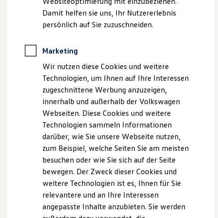
Websiteoptimierung mit einzubeziehen.
Elektrofahrzeugkonzepte
Damit helfen sie uns, Ihr Nutzererlebnis
ID. EVERY1
Reichweite
persönlich auf Sie zuzuschneiden.
Reichweite der ID. Modelle
Reichweite im Winter
Rekuperation
Marketing
Laden
Wir nutzen diese Cookies und weitere
Laden unterwegs
Laden Zuhause
Technologien, um Ihnen auf Ihre Interessen
Ladestationen finden
zugeschnittene Werbung anzuzeigen,
Darauf können Sie sich freuen
Ladezeitensimulator
innerhalb und außerhalb der Volkswagen
Batterie
Auf Sie wartet ein Abend voller spannender Eindrücke und
Sicherheit
Webseiten. Diese Cookies und weitere
Garantie und Lebensdauer
Impulse gepaart mit einem köstlichen Drei-Gänge-Menü im
Technologien sammeln Informationen
Nachhaltigkeit
luxuriösen Ambiente des 4-Sterne-Hotels Courtyard by
darüber, wie Sie unsere Webseite nutzen,
Technologie
Marriott Wolfsburg.
Kosten und Kauf
zum Beispiel, welche Seiten Sie am meisten
Verbrauchskosten
besuchen oder wie Sie sich auf der Seite
Kaufoptionen
Begleitet wird das Dinner von unserem Special Guest Mateja
bewegen. Der Zweck dieser Cookies und
E-Auto-Förderung
Mögel. Sie spricht in Ihrem Vortrag über mentale Stärke,
Software und Konnektivität
weitere Technologien ist es, Ihnen für Sie
Die ID. Software 6
Beziehungen als Stabilitätsanker und Werte, die gerade
relevantere und an Ihre Interessen
ID. Software Versionen und Updates
dann tragen, wenn es darauf ankommt. Und überraschend:
angepasste Inhalte anzubieten. Sie werden
Digitale Extras
auch über Leichtigkeit! Nicht als Gegensatz zur Leistung,
Schnittstellen zu Ihrem ID.