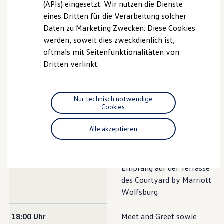
(APIs) eingesetzt. Wir nutzen die Dienste
Motorenöl und Flüssigkeiten
gerne per E-Mail weiter:
eines Dritten für die Verarbeitung solcher
Räder und Reifen
volkswagen-r-experience@l-mc.com
.
Pannen- und Unfallhilfe
Daten zu Marketing Zwecken. Diese Cookies
Economy Service
werden, soweit dies zweckdienlich ist,
Volkswagen Teile
Weiter zum Buchungsportal
oftmals mit Seitenfunktionalitäten von
Zubehör
Modellspezifisches Zubehör
Dritten verlinkt.
Schutz und Pflege
Programm
Transport
Entertainment und Elektronik
Individualisieren
Nur technisch notwendige
1
/
1
Wallbox und Ladekabel
Cookies
Digitale Extras
Dienste für Ihr Modell finden
Alle akzeptieren
Zeit
Aktion
Volkswagen Apps, Login und Shop
Handy und Fahrzeug verbinden
<b>Programm</b>
Updates für Software, Karten und Radio
17:45 Uhr
Welcome Drink und
Über Ihr Auto
Empfang auf der Terrasse
Vorgängermodelle
Kundeninformationen
des Courtyard by Marriott
Volkswagen Kundenbetreuung
Wolfsburg
Warn- und Kontrollleuchten
Assistenzsysteme
Digitale Betriebsanleitung
18:00 Uhr
Meet and Greet sowie
Live Beratung