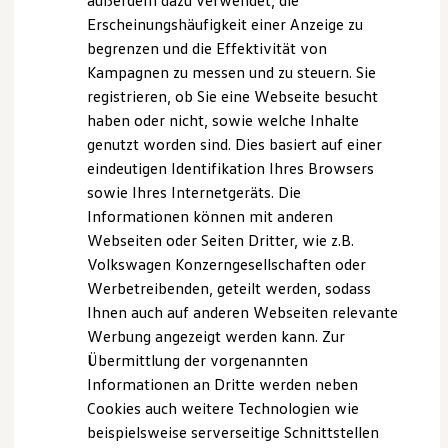
außerdem dazu verwendet, die
Hybridautos
sondern als Voraussetzung für echte Souveränität.
Erscheinungshäufigkeit einer Anzeige zu
Marke und Erlebnis
begrenzen und die Effektivität von
Volkswagen R und R Experience
R-Modelle
Kampagnen zu messen und zu steuern. Sie
Eckdaten zum Event
R Experience
registrieren, ob Sie eine Webseite besucht
Driving Experience
Datum:
haben oder nicht, sowie welche Inhalte
Volkswagen entdecken
Werkbesichtigung
12.06.2026
genutzt worden sind. Dies basiert auf einer
Factory visit
eindeutigen Identifikation Ihres Browsers
Anzahl der Teilnehmer:
Lifestyle Shop
sowie Ihres Internetgeräts. Die
T-Roc Kollektion
Max. 30
Golf Kollektion
Informationen können mit anderen
Kosten pro Person:
ID. Kollektion
Webseiten oder Seiten Dritter, wie z.B.
Volkswagen Kollektion
119,00 €
Volkswagen Konzerngesellschaften oder
R-Kollektion
GTI Kollektion
Sprachen:
Werbetreibenden, geteilt werden, sodass
Fußball Drop
Deutsch und Englisch
Ihnen auch auf anderen Webseiten relevante
we drive football
Werbung angezeigt werden kann. Zur
#wedriveproud
Nicht im Preis enthalten sind:
Besitzer und Service
Übermittlung der vorgenannten
Ihre individuelle An- und Abreise zur
myVolkswagen
Informationen an Dritte werden neben
Veranstaltung
Software Updates
Cookies auch weitere Technologien wie
Service und Ersatzteile
Inspektion und HU/AU
beispielsweise serverseitige Schnittstellen
Bei Fragen hilft Ihnen das
Volkswagen
R
Experience
Team
Reparaturen und Checks