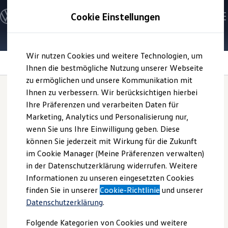
Modelle und Konfigurator
Cookie Einstellungen
Konfigurator
Modelle vergleichen
Konfiguration laden
Zum
Zum
Autosuche
Wir nutzen Cookies und weitere Technologien, um
Hauptinhalt
Footer
Elektroautos
springen
springen
Information
Ihnen die bestmögliche Nutzung unserer Webseite
ENERGY Sondermodelle
Nutzfahrzeuge
zu ermöglichen und unsere Kommunikation mit
SUV und CUV
Ihnen zu verbessern. Wir berücksichtigen hierbei
Familienautos
Ihre Präferenzen und verarbeiten Daten für
Kombis
R Moments:
Wenn
Kompaktwagen
Marketing, Analytics und Personalisierung nur,
Sportwagen
wenn Sie uns Ihre Einwilligung geben. Diese
Schnell verfügbare Fahrzeuge
Performance
und
Angebote und Produkte
können Sie jederzeit mit Wirkung für die Zukunft
Aktuelle Angebote
im Cookie Manager (Meine Präferenzen verwalten)
Kulinarik aufeinander
E-Auto-Förderung
in der Datenschutzerklärung widerrufen. Weitere
Volkswagen Marktplatz
Informationen zu unseren eingesetzten Cookies
Die ENERGY Sondermodelle
treffen
Junge Gebrauchtwagen und Gebrauchtwagen
1
finden Sie in unserer
Cookie-Richtlinie
und unserer
Volkswagen Zertifizierte Gebrauchtwagen
Datenschutzerklärung
.
Elektromobilität bei Gebrauchtwagen
Zubehör- und Serviceangebote
1.
Ihr Vertrags- und Ansprechpartner ist lmc.communication
Folgende Kategorien von Cookies und weitere
Saisonangebote
GmbH (
Impressum & Rechtliches)