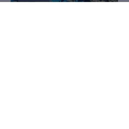
R Journey: Sea Otter Europe meets
katalanischen Lifestyle
5
Ride. Feel. Explore. Hier trifft Sea Otter Europe auf
maximale R
-
Performance
: Sport Sessions, Action,
Ausfahrten auf anspruchsvollen Strecken – alles für
Menschen, die Bewegung leben. Abends: Energie
tanken, Fokus halten, R-Spirit spüren.
Diese Reise ist leider nicht mehr verfügbar. Gerne
können Sie alternative Termine oder ähnliche