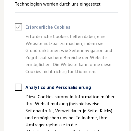
Reifenpakete
Technologien werden durch uns eingesetzt:
Leasing
Leasing-Angebote
High
Performance
entsteht nie in der Komfortzone,
Gebrauchtwagen Leasing
Junge Gebrauchtwagen-Leasing
sondern genau dort, wo es eng wird: unter Druck, bei
Erforderliche Cookies
Elektroauto Leasing
Geschwindigkeit, in Momenten, die volle Präsenz verlangen.
Kleinwagen-Leasing
Erforderliche Cookies helfen dabei, eine
Doch was hält uns stabil, wenn die Dynamik steigt? Was
Leasing ohne Anzahlung
Website nutzbar zu machen, indem sie
Finanzierung
gibt uns Orientierung, wenn äußere Kontrolle abnimmt?
Autokredit mit Schlussrate
Grundfunktionen wie Seitennavigation und
Und wie schaffen wir es, nicht nur zu reagieren, sondern
Versicherungen und Garantien
Zugriff auf sichere Bereiche der Website
bewusst zu steuern?
Kfz-Versicherung
ermöglichen. Die Website kann ohne diese
Restschuldversicherungen
Garantien
Cookies nicht richtig funktionieren.
Chefredakteurin der freundin Mateja Mögel spricht während
Wartungsverträge
des Dinner-Events ungeschönt über Widerstandskraft –
Geschäftskunden
nicht als weichgespültes Konzept, sondern als Fähigkeit,
Professional Class bei Volkswagen
Analytics und Personalisierung
Großkunden
auch unter Spannung handlungsfähig zu bleiben.
Diese Cookies sammeln Informationen über
Behörden
Direktkunden
Ihre Websitenutzung (beispielsweise
Sonderfahrzeuge
Seitenaufrufe, Verweildauer je Seite, Klicks)
Anpfiff zum Gewinn
und ermöglichen uns bei Teilnahme, Ihre
Elektromobilität
Elektroautos
Umfrageergebnisse in die
ID. Tutorials