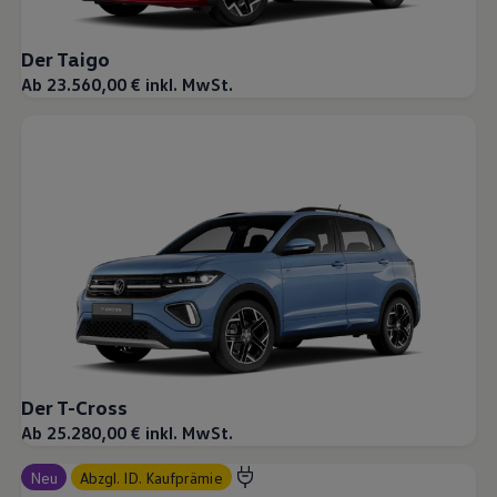
Magazin
Lifestyle
Der Taigo
Transport
Familie
Ab 23.560,00 € inkl. MwSt.
Elektromobilität
Volkswagen R
Pannen- und Unfallhilfe
Volkswagen Kundenbetreuung
Der T-Cross
Ab 25.280,00 € inkl. MwSt.
Neu
abzgl. ID. Kaufprämie