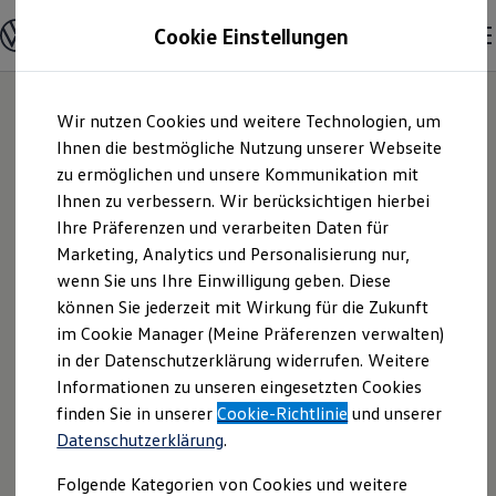
Modelle und Konfigurator
Cookie Einstellungen
Konfigurator
Modelle vergleichen
Konfiguration laden
Zum
Zum
Autosuche
24
Modelle
Wir nutzen Cookies und weitere Technologien, um
Hauptinhalt
Footer
Elektroautos
springen
springen
Ihnen die bestmögliche Nutzung unserer Webseite
ENERGY Sondermodelle
Nutzfahrzeuge
zu ermöglichen und unsere Kommunikation mit
SUV und CUV
Ihnen zu verbessern. Wir berücksichtigen hierbei
Familienautos
Ihre Präferenzen und verarbeiten Daten für
Kombis
Kompaktwagen
Marketing, Analytics und Personalisierung nur,
Sportwagen
wenn Sie uns Ihre Einwilligung geben. Diese
Schnell verfügbare Fahrzeuge
Angebote und Produkte
können Sie jederzeit mit Wirkung für die Zukunft
Aktuelle Angebote
im Cookie Manager (Meine Präferenzen verwalten)
E-Auto-Förderung
in der Datenschutzerklärung widerrufen. Weitere
Volkswagen Marktplatz
Informationen zu unseren eingesetzten Cookies
Die ENERGY Sondermodelle
Junge Gebrauchtwagen und Gebrauchtwagen
finden Sie in unserer
Cookie-Richtlinie
und unserer
Volkswagen Zertifizierte Gebrauchtwagen
Datenschutzerklärung
.
Elektromobilität bei Gebrauchtwagen
Zubehör- und Serviceangebote
Folgende Kategorien von Cookies und weitere
Der Polo
Saisonangebote