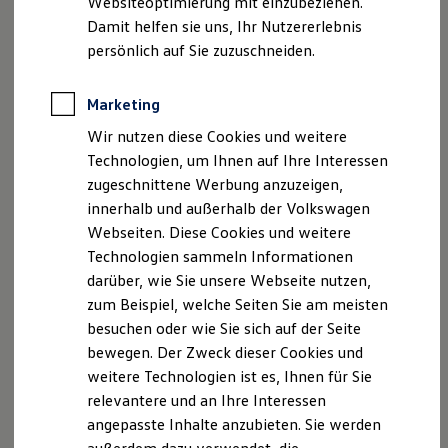
vollelektrische ID. Cross Trend
Websiteoptimierung mit einzubeziehen.
Elektrofahrzeugkonzepte
Damit helfen sie uns, Ihr Nutzererlebnis
ID. EVERY1
Reichweite
persönlich auf Sie zuzuschneiden.
Reichweite der ID. Modelle
Reichweite im Winter
Rekuperation
Marketing
Laden
Wir nutzen diese Cookies und weitere
Laden unterwegs
Laden Zuhause
Technologien, um Ihnen auf Ihre Interessen
Ladestationen finden
zugeschnittene Werbung anzuzeigen,
Ladezeitensimulator
innerhalb und außerhalb der Volkswagen
Batterie
Sicherheit
Webseiten. Diese Cookies und weitere
Garantie und Lebensdauer
Technologien sammeln Informationen
Nachhaltigkeit
darüber, wie Sie unsere Webseite nutzen,
Technologie
Kosten und Kauf
zum Beispiel, welche Seiten Sie am meisten
Verbrauchskosten
besuchen oder wie Sie sich auf der Seite
Kaufoptionen
bewegen. Der Zweck dieser Cookies und
E-Auto-Förderung
Software und Konnektivität
weitere Technologien ist es, Ihnen für Sie
Ab 27.995,00 € inkl. MwSt.
Die ID. Software 6
relevantere und an Ihre Interessen
ID. Software Versionen und Updates
Die Ausstattungslinie Trend ist voraussichtlich ab
angepasste Inhalte anzubieten. Sie werden
Digitale Extras
Mitte Oktober 2026 bestellbar.
Schnittstellen zu Ihrem ID.