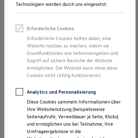
Reifenpakete
Technologien werden durch uns eingesetzt:
Ab 20.380,00 € inkl. MwSt.
Leasing
Leasing-Angebote
Neu
abzgl. ID. Kaufprämie
Gebrauchtwagen Leasing
Junge Gebrauchtwagen-Leasing
Erforderliche Cookies
Elektroauto Leasing
Kleinwagen-Leasing
Erforderliche Cookies helfen dabei, eine
Leasing ohne Anzahlung
Website nutzbar zu machen, indem sie
Finanzierung
Autokredit mit Schlussrate
Grundfunktionen wie Seitennavigation und
Versicherungen und Garantien
Zugriff auf sichere Bereiche der Website
Kfz-Versicherung
ermöglichen. Die Website kann ohne diese
Restschuldversicherungen
Garantien
Cookies nicht richtig funktionieren.
Wartungsverträge
Geschäftskunden
Professional Class bei Volkswagen
Analytics und Personalisierung
Der neue ID. Polo
Großkunden
Ab 24.995,00 € inkl. MwSt.
Diese Cookies sammeln Informationen über
Behörden
Direktkunden
Ihre Websitenutzung (beispielsweise
Sonderfahrzeuge
Seitenaufrufe, Verweildauer je Seite, Klicks)
Anpfiff zum Gewinn
Bald erhältlich
und ermöglichen uns bei Teilnahme, Ihre
Elektromobilität
Begeistert. Der neue
Elektroautos
Umfrageergebnisse in die
ID. Tutorials