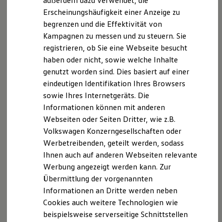
außerdem dazu verwendet, die
ID. Cross entdecken
Hybridautos
Erscheinungshäufigkeit einer Anzeige zu
Marke und Erlebnis
begrenzen und die Effektivität von
Volkswagen R und R Experience
R-Modelle
Kampagnen zu messen und zu steuern. Sie
R Experience
registrieren, ob Sie eine Webseite besucht
Driving Experience
haben oder nicht, sowie welche Inhalte
Volkswagen entdecken
Werkbesichtigung
genutzt worden sind. Dies basiert auf einer
Factory visit
eindeutigen Identifikation Ihres Browsers
Lifestyle Shop
sowie Ihres Internetgeräts. Die
T-Roc Kollektion
Golf Kollektion
Informationen können mit anderen
ID. Kollektion
Webseiten oder Seiten Dritter, wie z.B.
Volkswagen Kollektion
Volkswagen Konzerngesellschaften oder
R-Kollektion
GTI Kollektion
Werbetreibenden, geteilt werden, sodass
Fußball Drop
Ihnen auch auf anderen Webseiten relevante
we drive football
Der Golf
Werbung angezeigt werden kann. Zur
#wedriveproud
Ab 29.835,00 € inkl. MwSt.
Besitzer und Service
Übermittlung der vorgenannten
myVolkswagen
Informationen an Dritte werden neben
Neu
abzgl. ID. Kaufprämie
Software Updates
Cookies auch weitere Technologien wie
Service und Ersatzteile
Inspektion und HU/AU
beispielsweise serverseitige Schnittstellen
Reparaturen und Checks