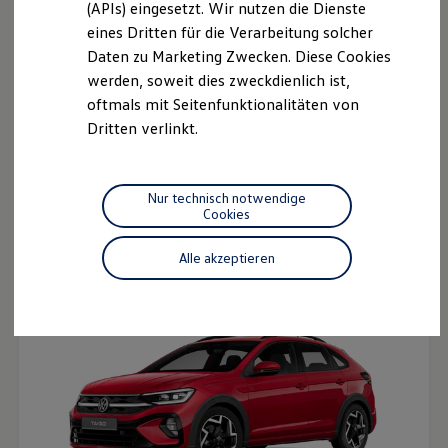
(APIs) eingesetzt. Wir nutzen die Dienste
Motorenöl und Flüssigkeiten
eines Dritten für die Verarbeitung solcher
Räder und Reifen
Pannen- und Unfallhilfe
Daten zu Marketing Zwecken. Diese Cookies
Economy Service
werden, soweit dies zweckdienlich ist,
Volkswagen Teile
oftmals mit Seitenfunktionalitäten von
Zubehör
Modellspezifisches Zubehör
Dritten verlinkt.
Schutz und Pflege
Transport
Entertainment und Elektronik
Der neue ID.3 Neo
Individualisieren
Nur technisch notwendige
Ab 33.995,00 € inkl. MwSt.
Wallbox und Ladekabel
Cookies
Digitale Extras
Dienste für Ihr Modell finden
Alle akzeptieren
Volkswagen Apps, Login und Shop
Handy und Fahrzeug verbinden
Updates für Software, Karten und Radio
Über Ihr Auto
Vorgängermodelle
Kundeninformationen
Volkswagen Kundenbetreuung
Warn- und Kontrollleuchten
Assistenzsysteme
Digitale Betriebsanleitung
Live Beratung