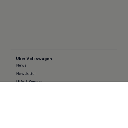
Über Volkswagen
News
Newsletter
Hilfe & Kontakt
Karriere
Händlersuche
Geschäftskunden
Information zur Barrierefreiheit
Ersthelfer/ first responder