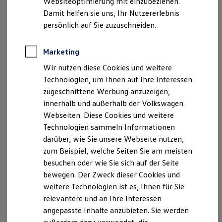
Websiteoptimierung mit einzubeziehen.
Elektrofahrzeugkonzepte
Damit helfen sie uns, Ihr Nutzererlebnis
ID. EVERY1
Reichweite
persönlich auf Sie zuzuschneiden.
Reichweite der ID. Modelle
--:--
3
Reichweite im Winter
Verbleibende Zeit, --
Rekuperation
Marketing
Laden
Wir nutzen diese Cookies und weitere
Laden unterwegs
Laden Zuhause
Technologien, um Ihnen auf Ihre Interessen
Ausparkassistent
Ladestationen finden
zugeschnittene Werbung anzuzeigen,
Ladezeitensimulator
Der optionale
Ausparkassistent
erhöht Ihre Sicherheit
innerhalb und außerhalb der Volkswagen
Batterie
beim Rückwärtsfahren: Er kann Sie vor Fahrzeugen warnen,
Sicherheit
Webseiten. Diese Cookies und weitere
die Ihre Fahrlinie kreuzen. Sollten Sie nicht rechtzeitig
Garantie und Lebensdauer
Technologien sammeln Informationen
Nachhaltigkeit
reagieren, kann das System selbstständig eingreifen und
darüber, wie Sie unsere Webseite nutzen,
Technologie
durch Notbremsen eine Kollision mindern oder sogar
Kosten und Kauf
zum Beispiel, welche Seiten Sie am meisten
Verbrauchskosten
1
2
vermeiden.
besuchen oder wie Sie sich auf der Seite
Kaufoptionen
bewegen. Der Zweck dieser Cookies und
E-Auto-Förderung
Software und Konnektivität
weitere Technologien ist es, Ihnen für Sie
Die ID. Software 6
relevantere und an Ihre Interessen
ID. Software Versionen und Updates
Impressum
Nutzungsbedingungen
angepasste Inhalte anzubieten. Sie werden
Digitale Extras
Schnittstellen zu Ihrem ID.
Datenschutzerklärungen
Cookie-Richtlinie