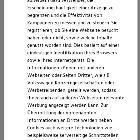
außerdem dazu verwendet, die
Hybridautos
Lizenzhinweise Dritter
Erscheinungshäufigkeit einer Anzeige zu
Marke und Erlebnis
Angaben zum Digital Services Act (DSA)
EU Data Act
begrenzen und die Effektivität von
Volkswagen R und R Experience
R-Modelle
Produktsicherheitsinformationen
Vertrag Widerrufen
Kampagnen zu messen und zu steuern. Sie
R Experience
registrieren, ob Sie eine Webseite besucht
Driving Experience
haben oder nicht, sowie welche Inhalte
Volkswagen entdecken
Werkbesichtigung
genutzt worden sind. Dies basiert auf einer
Disclaimer von Volkswagen AG
Factory visit
eindeutigen Identifikation Ihres Browsers
Lifestyle Shop
1.
Im Rahmen der Grenzen des Systems.
sowie Ihres Internetgeräts. Die
T-Roc Kollektion
Golf Kollektion
2.
Der Fahrer muss jederzeit bereit sein, das Assistenzsystem zu
Informationen können mit anderen
ID. Kollektion
übersteuern und wird nicht von seiner Verantwortung
Webseiten oder Seiten Dritter, wie z.B.
Volkswagen Kollektion
entbunden, das Fahrzeug umsichtig zu fahren.
Volkswagen Konzerngesellschaften oder
R-Kollektion
GTI Kollektion
Werbetreibenden, geteilt werden, sodass
Die in dieser Darstellung gezeigten Fahrzeuge und
Fußball Drop
Ausstattungen können in einzelnen Details vom aktuellen
Ihnen auch auf anderen Webseiten relevante
we drive football
deutschen Lieferprogramm abweichen. Abgebildet sind
Werbung angezeigt werden kann. Zur
#wedriveproud
teilweise Sonderausstattungen der Fahrzeuge gegen
Besitzer und Service
Übermittlung der vorgenannten
Mehrpreis.
myVolkswagen
Informationen an Dritte werden neben
Software Updates
Bitte beachten Sie auch unseren Konfigurator für eine
Cookies auch weitere Technologien wie
Service und Ersatzteile
Übersicht der aktuell verfügbaren Modelle und Ausstattungen.
Inspektion und HU/AU
beispielsweise serverseitige Schnittstellen
Reparaturen und Checks
Die angegebenen Verbrauchs- und Emissionswerte beziehen