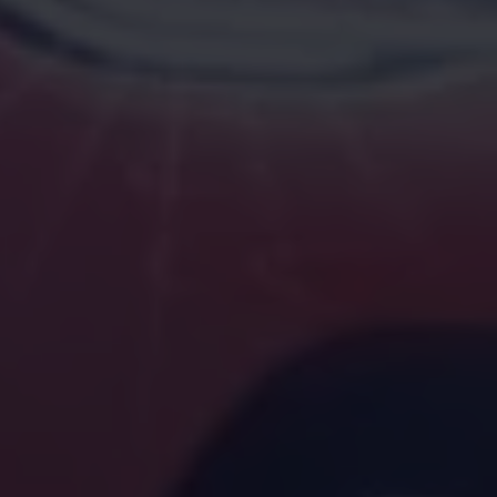
Magazin
Lifestyle
Transport
Familie
Elektromobilität
Volkswagen R
Pannen- und Unfallhilfe
Volkswagen Kundenbetreuung