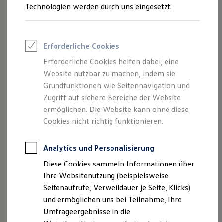
Park Assist
Reifenpakete
Technologien werden durch uns eingesetzt:
Leasing
Der optional erhältliche
Park Assist
kann Ihnen nicht nur
Leasing-Angebote
im Vorbeifahren sagen, ob eine Parklücke groß genug ist –
Gebrauchtwagen Leasing
Junge Gebrauchtwagen-Leasing
er unterstützt Sie auch beim Parken
. Bis zu einer
Erforderliche Cookies
Elektroauto Leasing
Geschwindigkeit von 40 km/h sucht er nach geeigneten
Kleinwagen-Leasing
Erforderliche Cookies helfen dabei, eine
Längsparklücken – Querparklücken
bis zu einer
Leasing ohne Anzahlung
Website nutzbar zu machen, indem sie
Finanzierung
Geschwindigkeit von 20 km/h. Haben Sie sich für eine
Autokredit mit Schlussrate
Grundfunktionen wie Seitennavigation und
Parklücke entschieden, starten Sie den Parkvorgang. Dabei
Versicherungen und Garantien
Zugriff auf sichere Bereiche der Website
übernimmt
der Park Assist die
Lenkung
. Sie müssen
Kfz-Versicherung
ermöglichen. Die Website kann ohne diese
Restschuldversicherungen
lediglich Gas, Gangschaltung und Bremse bedienen und den
Garantien
Cookies nicht richtig funktionieren.
Vorgang überwachen. Aus Längsparklücken kann der Park
Wartungsverträge
Geschäftskunden
1
2
Assist auch wieder
ausparken
.
Professional Class bei Volkswagen
Analytics und Personalisierung
Großkunden
Diese Cookies sammeln Informationen über
Behörden
Direktkunden
Ihre Websitenutzung (beispielsweise
Sonderfahrzeuge
Seitenaufrufe, Verweildauer je Seite, Klicks)
Anpfiff zum Gewinn
und ermöglichen uns bei Teilnahme, Ihre
Elektromobilität
Elektroautos
Umfrageergebnisse in die
ID. Tutorials