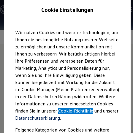
Modelle und Konfigurator
Cookie Einstellungen
Konfigurator
Modelle vergleichen
Konfiguration laden
Zum
Zum
Autosuche
Wir nutzen Cookies und weitere Technologien, um
Hauptinhalt
Footer
Elektroautos
Parkassistenzsysteme
springen
springen
Ihnen die bestmögliche Nutzung unserer Webseite
ENERGY Sondermodelle
Nutzfahrzeuge
zu ermöglichen und unsere Kommunikation mit
SUV und CUV
Ihnen zu verbessern. Wir berücksichtigen hierbei
Familienautos
Ihre Präferenzen und verarbeiten Daten für
Kombis
Parkassistenzsysteme i
Kompaktwagen
Marketing, Analytics und Personalisierung nur,
Sportwagen
wenn Sie uns Ihre Einwilligung geben. Diese
Schnell verfügbare Fahrzeuge
m Überblick:
Angebote und Produkte
können Sie jederzeit mit Wirkung für die Zukunft
Aktuelle Angebote
im Cookie Manager (Meine Präferenzen verwalten)
E-Auto-Förderung
in der Datenschutzerklärung widerrufen. Weitere
Volkswagen Marktplatz
Informationen zu unseren eingesetzten Cookies
Die ENERGY Sondermodelle
Junge Gebrauchtwagen und Gebrauchtwagen
finden Sie in unserer
Cookie-Richtlinie
und unserer
Park Assist
Volkswagen Zertifizierte Gebrauchtwagen
Datenschutzerklärung
.
Elektromobilität bei Gebrauchtwagen
Ausparkassistent
Zubehör- und Serviceangebote
Folgende Kategorien von Cookies und weitere
Saisonangebote