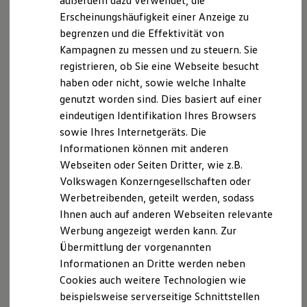
außerdem dazu verwendet, die
Verbrauchskosten
Kaufoptionen
Erscheinungshäufigkeit einer Anzeige zu
E-Auto-Förderung
begrenzen und die Effektivität von
Software und Konnektivität
Kampagnen zu messen und zu steuern. Sie
Die ID. Software 6
ID. Software Versionen und Updates
registrieren, ob Sie eine Webseite besucht
Digitale Extras
haben oder nicht, sowie welche Inhalte
Schnittstellen zu Ihrem ID.
genutzt worden sind. Dies basiert auf einer
Hybridautos
Marke und Erlebnis
eindeutigen Identifikation Ihres Browsers
Volkswagen R und R Experience
sowie Ihres Internetgeräts. Die
R-Modelle
Informationen können mit anderen
R Experience
Driving Experience
Webseiten oder Seiten Dritter, wie z.B.
Volkswagen entdecken
Volkswagen Konzerngesellschaften oder
Werkbesichtigung
Werbetreibenden, geteilt werden, sodass
Factory visit
Lifestyle Shop
Ihnen auch auf anderen Webseiten relevante
T-Roc Kollektion
Werbung angezeigt werden kann. Zur
Golf Kollektion
Übermittlung der vorgenannten
ID. Kollektion
Volkswagen Kollektion
Informationen an Dritte werden neben
R-Kollektion
Cookies auch weitere Technologien wie
GTI Kollektion
beispielsweise serverseitige Schnittstellen
Fußball Drop