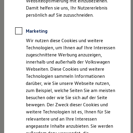
Websiteoptimierung mit einzubeziehen.
Behörden
Damit helfen sie uns, Ihr Nutzererlebnis
Direktkunden
persönlich auf Sie zuzuschneiden.
Sonderfahrzeuge
Anpfiff zum Gewinn
Elektromobilität
Marketing
Elektroautos
ID. Tutorials
Wir nutzen diese Cookies und weitere
Elektrofahrzeugkonzepte
Technologien, um Ihnen auf Ihre Interessen
ID. EVERY1
Reichweite
zugeschnittene Werbung anzuzeigen,
Reichweite der ID. Modelle
innerhalb und außerhalb der Volkswagen
Reichweite im Winter
Webseiten. Diese Cookies und weitere
Rekuperation
Laden
Technologien sammeln Informationen
Laden unterwegs
darüber, wie Sie unsere Webseite nutzen,
Laden Zuhause
zum Beispiel, welche Seiten Sie am meisten
Ladestationen finden
Ladezeitensimulator
besuchen oder wie Sie sich auf der Seite
Batterie
bewegen. Der Zweck dieser Cookies und
Sicherheit
weitere Technologien ist es, Ihnen für Sie
Garantie und Lebensdauer
Nachhaltigkeit
relevantere und an Ihre Interessen
Technologie
angepasste Inhalte anzubieten. Sie werden
Kosten und Kauf