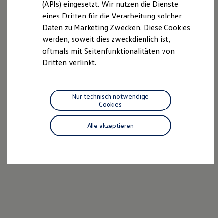
we drive football
(APIs) eingesetzt. Wir nutzen die Dienste
#wedriveproud
eines Dritten für die Verarbeitung solcher
Besitzer und Service
Daten zu Marketing Zwecken. Diese Cookies
myVolkswagen
Software Updates
werden, soweit dies zweckdienlich ist,
Service und Ersatzteile
oftmals mit Seitenfunktionalitäten von
Inspektion und HU/AU
Dritten verlinkt.
Reparaturen und Checks
Motorenöl und Flüssigkeiten
Räder und Reifen
Pannen- und Unfallhilfe
Nur technisch notwendige
Economy Service
Cookies
Volkswagen Teile
Zubehör
Modellspezifisches Zubehör
Alle akzeptieren
Schutz und Pflege
Transport
Entertainment und Elektronik
Individualisieren
Wallbox und Ladekabel
Digitale Extras
Dienste für Ihr Modell finden
Volkswagen Apps, Login und Shop
Handy und Fahrzeug verbinden
Updates für Software, Karten und Radio