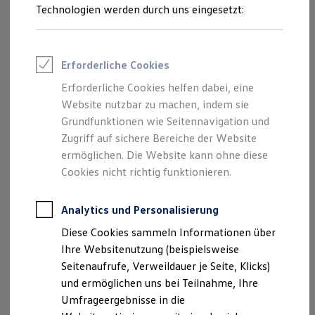
Technologien werden durch uns eingesetzt:
Volkswagen Marktplatz
Die ENERGY Sondermodelle
Junge Gebrauchtwagen und Gebrauchtwagen
Volkswagen Zertifizierte Gebrauchtwagen
Elektromobilität bei Gebrauchtwagen
Erforderliche Cookies
Zubehör- und Serviceangebote
Saisonangebote
Erforderliche Cookies helfen dabei, eine
Reifenpakete
Website nutzbar zu machen, indem sie
Leasing
Grundfunktionen wie Seitennavigation und
Leasing-Angebote
Gebrauchtwagen Leasing
Zugriff auf sichere Bereiche der Website
Junge Gebrauchtwagen-Leasing
ermöglichen. Die Website kann ohne diese
Elektroauto Leasing
Cookies nicht richtig funktionieren.
Kleinwagen-Leasing
Leasing ohne Anzahlung
Finanzierung
Analytics und Personalisierung
Autokredit mit Schlussrate
Versicherungen und Garantien
Diese Cookies sammeln Informationen über
Kfz-Versicherung
Ihre Websitenutzung (beispielsweise
Restschuldversicherungen
Garantien
Seitenaufrufe, Verweildauer je Seite, Klicks)
Wartungsverträge
und ermöglichen uns bei Teilnahme, Ihre
Geschäftskunden
Umfrageergebnisse in die
Professional Class bei Volkswagen
Großkunden