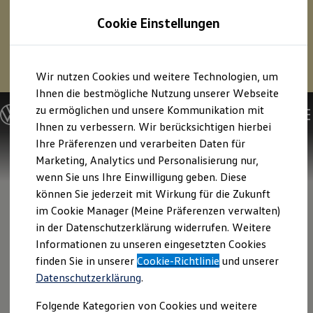
1
Profitieren Sie von bis zu
6.000 €
Cookie Einstellungen
E‑Auto‑Förderung für neue
Volkswagen
ID. oder
Hybridmodelle.
Zum
Zum
Mehr zur
E‑Auto
-Förderung
Wir nutzen Cookies und weitere Technologien, um
Hauptinhalt
Footer
springen
springen
Ihnen die bestmögliche Nutzung unserer Webseite
zu ermöglichen und unsere Kommunikation mit
Modelle und Konfigurator
Konfigurator
Ihnen zu verbessern. Wir berücksichtigen hierbei
Modelle vergleichen
Ihre Präferenzen und verarbeiten Daten für
Konfiguration laden
Marketing, Analytics und Personalisierung nur,
Autosuche
Elektroautos
wenn Sie uns Ihre Einwilligung geben. Diese
ENERGY Sondermodelle
können Sie jederzeit mit Wirkung für die Zukunft
Nutzfahrzeuge
im Cookie Manager (Meine Präferenzen verwalten)
SUV und CUV
Familienautos
in der Datenschutzerklärung widerrufen. Weitere
Kombis
Informationen zu unseren eingesetzten Cookies
Kompaktwagen
finden Sie in unserer
Cookie-Richtlinie
und unserer
Sportwagen
Schnell verfügbare Fahrzeuge
Datenschutzerklärung
.
Angebote und Produkte
Aktuelle Angebote
Folgende Kategorien von Cookies und weitere
E-Auto-Förderung