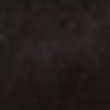
Über Ihr Auto
Vorgängermodelle
Kundeninformationen
Volkswagen Kundenbetreuung
Warn- und Kontrollleuchten
Assistenzsysteme
Digitale Betriebsanleitung
Live Beratung
Magazin
Lifestyle
Transport
Familie
Elektromobilität
Volkswagen R
Pannen- und Unfallhilfe
Volkswagen Kundenbetreuung