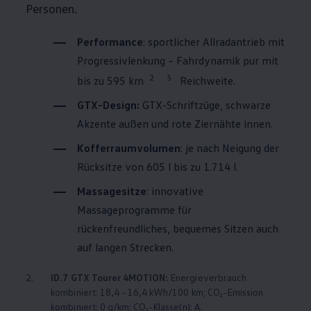
Personen.
Performance
: sportlicher Allradantrieb mit
Progressivlenkung – Fahrdynamik pur mit
2
5
bis zu 595 km
Reichweite.
GTX-Design:
GTX-Schriftzüge, schwarze
Akzente außen und rote Ziernähte innen.
Kofferraumvolumen
: je nach Neigung der
Rücksitze von 605 l bis zu 1.714 l.
Massagesitze
: innovative
Massageprogramme für
rückenfreundliches, bequemes Sitzen auch
auf langen Strecken.
2.
ID.7 GTX Tourer
4MOTION
:
Energieverbrauch
kombiniert: 18,4 - 16,4 kWh/100 km; CO₂-Emission
kombiniert: 0 g/km; CO₂-Klasse(n): A.