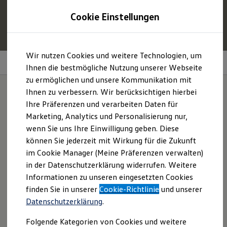
1
Profitieren Sie von bis zu
6.000 €
Cookie Einstellungen
E‑Auto‑Förderung für neue
Volkswagen
ID. oder
Hybridmodelle.
Zum
Zum
Mehr zur
E‑Auto
-Förderung
Wir nutzen Cookies und weitere Technologien, um
Hauptinhalt
Footer
Performance
springen
springen
Ihnen die bestmögliche Nutzung unserer Webseite
zu ermöglichen und unsere Kommunikation mit
Modelle und Konfigurator
Konfigurator
Ihnen zu verbessern. Wir berücksichtigen hierbei
Modelle vergleichen
Ihre Präferenzen und verarbeiten Daten für
Konfiguration laden
Überzeugt vom Fleck
Marketing, Analytics und Personalisierung nur,
Autosuche
Elektroautos
wenn Sie uns Ihre Einwilligung geben. Diese
weg.
ENERGY Sondermodelle
können Sie jederzeit mit Wirkung für die Zukunft
Nutzfahrzeuge
im Cookie Manager (Meine Präferenzen verwalten)
SUV und CUV
Familienautos
in der Datenschutzerklärung widerrufen. Weitere
Kombis
Informationen zu unseren eingesetzten Cookies
Kompaktwagen
finden Sie in unserer
Cookie-Richtlinie
und unserer
Sportwagen
Schnell verfügbare Fahrzeuge
Datenschutzerklärung
.
Angebote und Produkte
Aktuelle Angebote
Folgende Kategorien von Cookies und weitere
E-Auto-Förderung