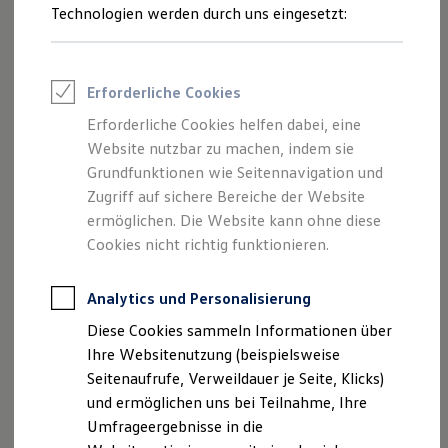
Technologien werden durch uns eingesetzt:
Volkswagen Marktplatz
Die ENERGY Sondermodelle
Junge Gebrauchtwagen und Gebrauchtwagen
Volkswagen Zertifizierte Gebrauchtwagen
Elektromobilität bei Gebrauchtwagen
Erforderliche Cookies
Zubehör- und Serviceangebote
Saisonangebote
Erforderliche Cookies helfen dabei, eine
Reifenpakete
Website nutzbar zu machen, indem sie
Leasing
Grundfunktionen wie Seitennavigation und
Leasing-Angebote
Gebrauchtwagen Leasing
Zugriff auf sichere Bereiche der Website
Junge Gebrauchtwagen-Leasing
ermöglichen. Die Website kann ohne diese
Elektroauto Leasing
Cookies nicht richtig funktionieren.
Kleinwagen-Leasing
Leasing ohne Anzahlung
Finanzierung
Analytics und Personalisierung
Autokredit mit Schlussrate
Versicherungen und Garantien
Diese Cookies sammeln Informationen über
Kfz-Versicherung
Ihre Websitenutzung (beispielsweise
Restschuldversicherungen
Garantien
Seitenaufrufe, Verweildauer je Seite, Klicks)
Wartungsverträge
und ermöglichen uns bei Teilnahme, Ihre
Geschäftskunden
Umfrageergebnisse in die
Professional Class bei Volkswagen
Großkunden