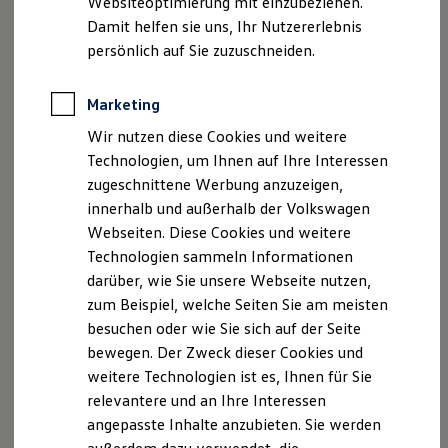
Websiteoptimierung mit einzubeziehen.
Behörden
Damit helfen sie uns, Ihr Nutzererlebnis
Direktkunden
persönlich auf Sie zuzuschneiden.
, 1 von 2
, 2 von 2
Sonderfahrzeuge
Anpfiff zum Gewinn
Elektromobilität
Marketing
Elektroautos
ID. Tutorials
Der ID.7 GTX Tourer fasziniert auf den ersten Blick – aus
Wir nutzen diese Cookies und weitere
Elektrofahrzeugkonzepte
2
dem Stand heraus. Sein sportlicher
Allradantrieb
sorgt
Technologien, um Ihnen auf Ihre Interessen
ID. EVERY1
Reichweite
für eine beeindruckende
Leistung
und die
zugeschnittene Werbung anzuzeigen,
Reichweite der ID. Modelle
Progressivlenkung
bietet Ihnen geschwindigkeitsabhängige
innerhalb und außerhalb der Volkswagen
Reichweite im Winter
Lenkunterstützung – für Fahrdynamik pur.
Webseiten. Diese Cookies und weitere
Rekuperation
Laden
Mit der optionalen
Adaptiven Fahrwerksregelung DCC
Technologien sammeln Informationen
Laden unterwegs
können Sie das Fahrwerk nach Ihren Bedürfnissen anpassen
darüber, wie Sie unsere Webseite nutzen,
Laden Zuhause
– wählen Sie dabei aus Fahrprofilen wie Sport, Komfort,
zum Beispiel, welche Seiten Sie am meisten
Ladestationen finden
Ladezeitensimulator
Individual oder Traction.
besuchen oder wie Sie sich auf der Seite
Batterie
bewegen. Der Zweck dieser Cookies und
Sicherheit
weitere Technologien ist es, Ihnen für Sie
Garantie und Lebensdauer
Nachhaltigkeit
relevantere und an Ihre Interessen
Technologie
angepasste Inhalte anzubieten. Sie werden
Impressum
Nutzungsbedingungen
Kosten und Kauf