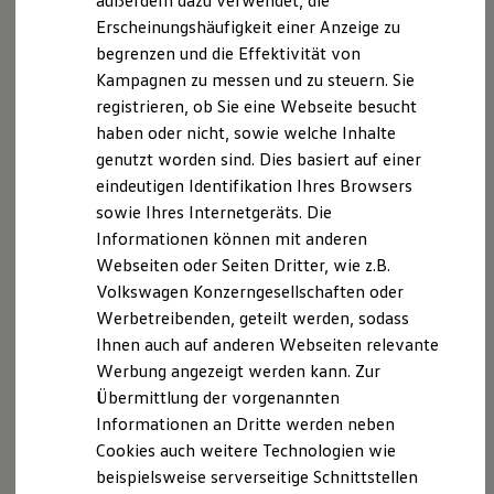
außerdem dazu verwendet, die
Verbrauchskosten
Datenschutzerklärungen
Cookie-Richtlinie
Kaufoptionen
Erscheinungshäufigkeit einer Anzeige zu
Lizenzhinweise Dritter
E-Auto-Förderung
begrenzen und die Effektivität von
Angaben zum Digital Services Act (DSA)
EU Data Act
Software und Konnektivität
Kampagnen zu messen und zu steuern. Sie
Die ID. Software 6
Produktsicherheitsinformationen
Vertrag Widerrufen
ID. Software Versionen und Updates
registrieren, ob Sie eine Webseite besucht
Digitale Extras
haben oder nicht, sowie welche Inhalte
Schnittstellen zu Ihrem ID.
genutzt worden sind. Dies basiert auf einer
Hybridautos
Disclaimer von Volkswagen AG
Marke und Erlebnis
eindeutigen Identifikation Ihres Browsers
Volkswagen R und R Experience
2.
ID.7 GTX Tourer
4MOTION
:
Energieverbrauch kombiniert:
sowie Ihres Internetgeräts. Die
R-Modelle
18,4 - 16,4 kWh/100 km; CO₂-Emission kombiniert: 0 g/km;
Informationen können mit anderen
R Experience
CO₂-Klasse(n): A.
Driving Experience
Webseiten oder Seiten Dritter, wie z.B.
Volkswagen entdecken
Die in dieser Darstellung gezeigten Fahrzeuge und
Volkswagen Konzerngesellschaften oder
Werkbesichtigung
Ausstattungen können in einzelnen Details vom aktuellen
Werbetreibenden, geteilt werden, sodass
Factory visit
deutschen Lieferprogramm abweichen. Abgebildet sind
Lifestyle Shop
Ihnen auch auf anderen Webseiten relevante
teilweise Sonderausstattungen der Fahrzeuge gegen
T-Roc Kollektion
Werbung angezeigt werden kann. Zur
Mehrpreis.
Golf Kollektion
Übermittlung der vorgenannten
ID. Kollektion
Bitte beachten Sie auch unseren Konfigurator für eine
Volkswagen Kollektion
Übersicht der aktuell verfügbaren Modelle und Ausstattungen.
Informationen an Dritte werden neben
R-Kollektion
Cookies auch weitere Technologien wie
GTI Kollektion
Die angegebenen Verbrauchs- und Emissionswerte beziehen
beispielsweise serverseitige Schnittstellen
Fußball Drop
sich nicht auf ein einzelnes Fahrzeug und sind nicht Bestandteil