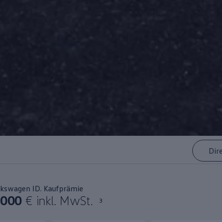
Dir
lkswagen ID. Kaufprämie
.000
€ inkl. MwSt.
3