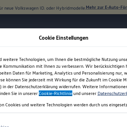
Mehr zur
E‑Auto
-Fö
ür neue
Volkswagen
ID. oder Hybridmodelle.
Cookie Einstellungen
Panoramadach „Smart Glas“
d weitere Technologien, um Ihnen die bestmögliche Nutzung uns
e Kommunikation mit Ihnen zu verbessern. Wir berücksichtigen h
eiten Daten für Marketing, Analytics und Personalisierung nur, w
usblicke.
ese können Sie jederzeit mit Wirkung für die Zukunft im Cookie 
) in der Datenschutzerklärung widerrufen. Weitere Informatione
inden Sie in unserer
Cookie-Richtlinie
und unserer
Datenschutzer
on Cookies und weitere Technologien werden durch uns eingesetz