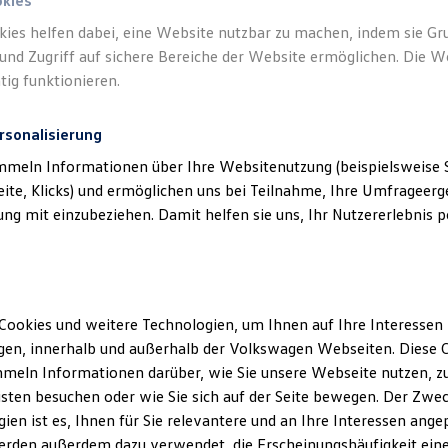
okies
kies helfen dabei, eine Website nutzbar zu machen, indem sie G
und Zugriff auf sichere Bereiche der Website ermöglichen. Die W
tig funktionieren.
rsonalisierung
mmeln Informationen über Ihre Websitenutzung (beispielsweise S
eite, Klicks) und ermöglichen uns bei Teilnahme, Ihre Umfrageerge
g mit einzubeziehen. Damit helfen sie uns, Ihr Nutzererlebnis pe
Cookies und weitere Technologien, um Ihnen auf Ihre Interessen
en, innerhalb und außerhalb der Volkswagen Webseiten. Diese C
meln Informationen darüber, wie Sie unsere Webseite nutzen, zu
sten besuchen oder wie Sie sich auf der Seite bewegen. Der Zwec
ien ist es, Ihnen für Sie relevantere und an Ihre Interessen ange
erden außerdem dazu verwendet, die Erscheinungshäufigkeit eine