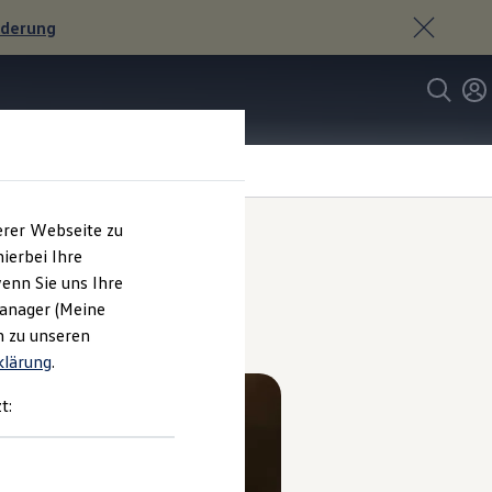
rderung
erer Webseite zu
ierbei Ihre
enn Sie uns Ihre
Manager (Meine
n zu unseren
klärung
.
t: