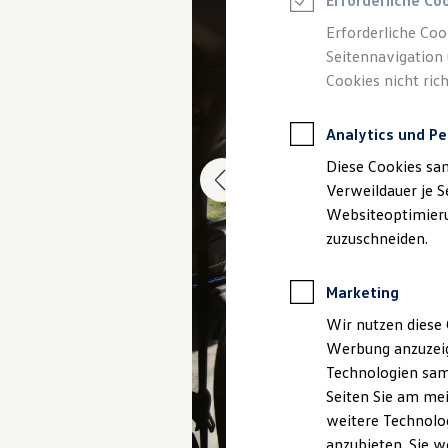
Erforderliche Co
Elektromobilität bei Gebrauchtwagen
Zubehör- und Serviceangebote
Erforderliche Coo
Saisonangebote
Seitennavigation 
Reifenpakete
Leasing
Cookies nicht rich
Leasing-Angebote
Gebrauchtwagen Leasing
Junge Gebrauchtwagen-Leasing
Analytics und Pe
Elektroauto Leasing
Diese Cookies sa
Kleinwagen-Leasing
Leasing ohne Anzahlung
Verweildauer je S
Finanzierung
Websiteoptimierun
Autokredit mit Schlussrate
zuzuschneiden.
Versicherungen und Garantien
Kfz-Versicherung
Restschuldversicherungen
Marketing
Garantien
Wartungsverträge
Wir nutzen diese 
Geschäftskunden
Professional Class bei Volkswagen
Werbung anzuzeig
Großkunden
Technologien sam
Behörden
Seiten Sie am mei
Direktkunden
Sonderfahrzeuge
weitere Technolog
Anpfiff zum Gewinn
anzubieten. Sie w