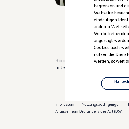
Elektromobilität
begrenzen und die
Elektroautos
ID. Tutorials
Webseite besucht 
Elektrofahrzeugkonzepte
eindeutigen Ident
ID. EVERY1
anderen Webseiten
Reichweite
Reichweite der ID. Modelle
Werbetreibenden,
, 1 von 5
, 2 vo
Reichweite im Winter
angezeigt werden
Rekuperation
Cookies auch weit
Laden
Laden unterwegs
nutzen die Dienst
Laden Zuhause
Himmlische Aussicht oder lichtundur
werden, soweit di
Ladestationen finden
mit einem Fingerwisch oder per Spra
Ladezeitensimulator
Batterie
Sicherheit
Nur tec
Garantie und Lebensdauer
Nachhaltigkeit
Technologie
Kosten und Kauf
Impressum
Nutzungsbedingungen
Verbrauchskosten
Kaufoptionen
Angaben zum Digital Services Act (DSA)
E-Auto-Förderung
Software und Konnektivität
Die ID. Software 6