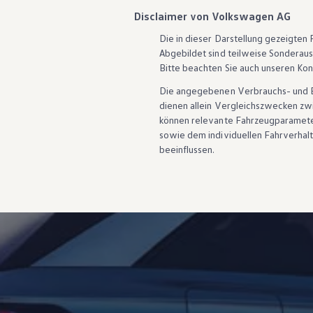
ID. Software Versionen und Updates
Disclaimer von Volkswagen AG
Digitale Extras
Schnittstellen zu Ihrem ID.
Die in dieser Darstellung gezeigte
Hybridautos
Abgebildet sind teilweise Sonderau
Marke und Erlebnis
Bitte beachten Sie auch unseren Kon
Volkswagen R und R Experience
R-Modelle
Die angegebenen Verbrauchs- und Emi
R Experience
dienen allein Vergleichszwecken z
Driving Experience
Volkswagen entdecken
können relevante Fahrzeugparamete
Werkbesichtigung
sowie dem individuellen Fahrverhal
Factory visit
beeinflussen.
Lifestyle Shop
T-Roc Kollektion
Golf Kollektion
ID. Kollektion
Volkswagen Kollektion
R-Kollektion
GTI Kollektion
Fußball Drop
we drive football
#wedriveproud
Besitzer und Service
myVolkswagen
Software Updates