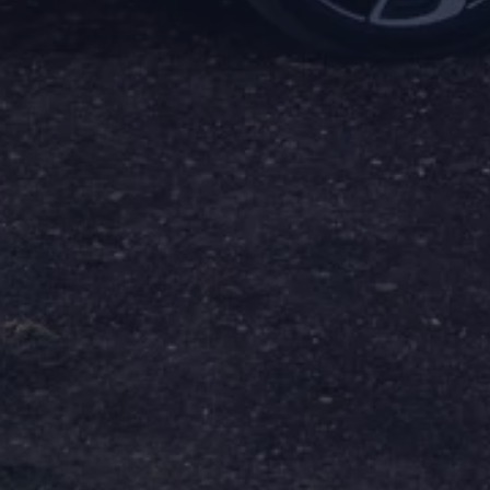
Assistenzsysteme
Digitale Betriebsanleitung
Live Beratung
Magazin
Lifestyle
Transport
Familie
Elektromobilität
Volkswagen R
Pannen- und Unfallhilfe
Volkswagen Kundenbetreuung