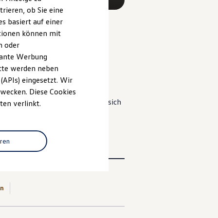
rieren, ob Sie eine
s basiert auf einer
ationen können mit
n oder
evante Werbung
on 5
itte werden neben
(APIs) eingesetzt. Wir
 Zwecken. Diese Cookies
anoramadachs
„Smart Glas“
lässt sich
ten verlinkt.
eren
en