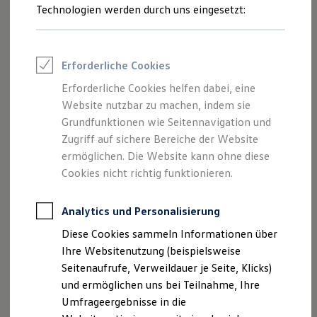
Technologien werden durch uns eingesetzt:
Volkswagen Marktplatz
Die ENERGY Sondermodelle
Junge Gebrauchtwagen und Gebrauchtwagen
Volkswagen Zertifizierte Gebrauchtwagen
Elektromobilität bei Gebrauchtwagen
Erforderliche Cookies
Zubehör- und Serviceangebote
2
1
Saisonangebote
Erforderliche Cookies helfen dabei, eine
Reifenpakete
Website nutzbar zu machen, indem sie
Leasing
Grundfunktionen wie Seitennavigation und
Leasing-Angebote
Viele Funktionen lassen sich (ab der ID. Software 3.0 ab
Gebrauchtwagen Leasing
Zugriff auf sichere Bereiche der Website
3
Werk) auch als
Upgrade
nachträglich freischalten –
z. B.
Junge Gebrauchtwagen-Leasing
ermöglichen. Die Website kann ohne diese
Elektroauto Leasing
die Navigation für das Infotainment-Paket „Ready 2
Cookies nicht richtig funktionieren.
Kleinwagen-Leasing
Discover“, der Fernlichtassistent „Light Assist“, die
Leasing ohne Anzahlung
automatische Distanzregelung ACC oder die
Finanzierung
Analytics und Personalisierung
Autokredit mit Schlussrate
Ambientebeleuchtung (mehrfarbig) mit 30 Farben.
Versicherungen und Garantien
Diese Cookies sammeln Informationen über
Kfz-Versicherung
Ihre Websitenutzung (beispielsweise
Das konkret verfügbare Angebot ist dabei fahrzeug- und
Restschuldversicherungen
Garantien
Seitenaufrufe, Verweildauer je Seite, Klicks)
modellabhängig und kann im In-Car Shop und
Volkswagen
Wartungsverträge
und ermöglichen uns bei Teilnahme, Ihre
Connect
Shop eingesehen werden.
Geschäftskunden
Umfrageergebnisse in die
Professional Class bei Volkswagen
Mehr zu Upgrades
Großkunden