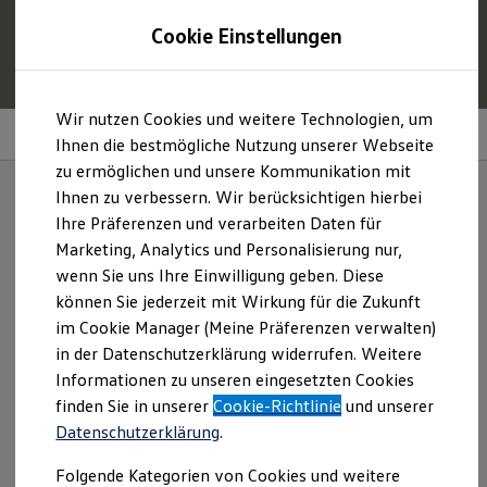
1
Profitieren Sie von bis zu
6.000 €
Cookie Einstellungen
E‑Auto‑Förderung für neue
Volkswagen
ID. oder
Hybridmodelle.
Zum
Zum
Mehr zur
E‑Auto
-Förderung
Wir nutzen Cookies und weitere Technologien, um
Hauptinhalt
Footer
Upgrades
Technische Daten
springen
springen
Ihnen die bestmögliche Nutzung unserer Webseite
zu ermöglichen und unsere Kommunikation mit
Modelle und Konfigurator
Konfigurator
Ihnen zu verbessern. Wir berücksichtigen hierbei
Modelle vergleichen
Ihre Präferenzen und verarbeiten Daten für
Konfiguration laden
Wie wär's mit einem
Marketing, Analytics und Personalisierung nur,
Autosuche
Elektroautos
wenn Sie uns Ihre Einwilligung geben. Diese
Upgrade
?
ENERGY Sondermodelle
können Sie jederzeit mit Wirkung für die Zukunft
Nutzfahrzeuge
im Cookie Manager (Meine Präferenzen verwalten)
SUV und CUV
Familienautos
in der Datenschutzerklärung widerrufen. Weitere
Kombis
Informationen zu unseren eingesetzten Cookies
Kompaktwagen
finden Sie in unserer
Cookie-Richtlinie
und unserer
Sportwagen
Schnell verfügbare Fahrzeuge
Datenschutzerklärung
.
Angebote und Produkte
Aktuelle Angebote
Folgende Kategorien von Cookies und weitere
E-Auto-Förderung