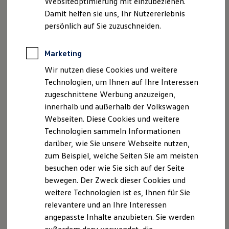
Websiteoptimierung mit einzubeziehen.
Behörden
Damit helfen sie uns, Ihr Nutzererlebnis
Direktkunden
persönlich auf Sie zuzuschneiden.
Sonderfahrzeuge
Anpfiff zum Gewinn
Elektromobilität
Impressum
Nutzungsbedingungen
Marketing
Elektroautos
Datenschutzerklärungen
Cookie-Richtlinie
ID. Tutorials
Wir nutzen diese Cookies und weitere
Elektrofahrzeugkonzepte
Lizenzhinweise Dritter
Technologien, um Ihnen auf Ihre Interessen
ID. EVERY1
Angaben zum Digital Services Act (DSA)
EU Data Act
Reichweite
zugeschnittene Werbung anzuzeigen,
Produktsicherheitsinformationen
Vertrag Widerrufen
Reichweite der ID. Modelle
innerhalb und außerhalb der Volkswagen
Reichweite im Winter
Webseiten. Diese Cookies und weitere
Rekuperation
Laden
Technologien sammeln Informationen
Laden unterwegs
Disclaimer von Volkswagen AG
darüber, wie Sie unsere Webseite nutzen,
Laden Zuhause
zum Beispiel, welche Seiten Sie am meisten
Ladestationen finden
1.
Abbildung kann je nach Software-Version vom
Ladezeitensimulator
Auslieferungsstand abweichen.
besuchen oder wie Sie sich auf der Seite
Batterie
bewegen. Der Zweck dieser Cookies und
Sicherheit
3.
Für den Erwerb von Upgrades benötigen Sie ein
Volkswagen
weitere Technologien ist es, Ihnen für Sie
Garantie und Lebensdauer
ID Benutzerkonto, einen gültigen VW
Connect
/ We
Connect
Nachhaltigkeit
relevantere und an Ihre Interessen
Vertrag und Ihre Verifizierung als Hauptnutzer, das bedeutet
Technologie
die Verknüpfung Ihres Benutzerkontos mit dem konkreten
angepasste Inhalte anzubieten. Sie werden
Kosten und Kauf
Fahrzeug. Weiterhin ist es erforderlich, dass das Fahrzeug