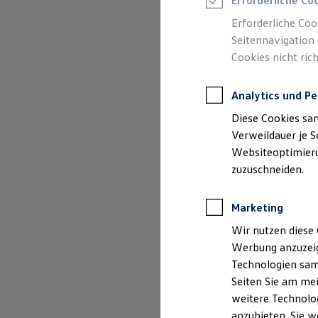
Erforderliche Co
Reifenpakete
Leasing
Erforderliche Coo
Leasing-Angebote
Seitennavigation 
Gebrauchtwagen Leasing
Cookies nicht rich
Junge Gebrauchtwagen-Leasing
Elektroauto Leasing
Kleinwagen-Leasing
Analytics und Pe
Leasing ohne Anzahlung
Finanzierung
Diese Cookies sa
Autokredit mit Schlussrate
Versicherungen und Garantien
Verweildauer je S
Kfz-Versicherung
Websiteoptimierun
Restschuldversicherungen
zuzuschneiden.
Garantien
Wartungsverträge
Geschäftskunden
Marketing
Professional Class bei Volkswagen
Großkunden
Wir nutzen diese 
Behörden
Werbung anzuzeig
Direktkunden
Sonderfahrzeuge
Technologien sam
Anpfiff zum Gewinn
Seiten Sie am mei
Elektromobilität
weitere Technolog
Elektroautos
ID. Tutorials
anzubieten. Sie w