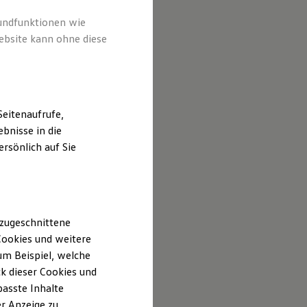
rundfunktionen wie
ebsite kann ohne diese
eitenaufrufe,
bnisse in die
rsönlich auf Sie
 zugeschnittene
ookies und weitere
m Beispiel, welche
k dieser Cookies und
passte Inhalte
r Anzeige zu