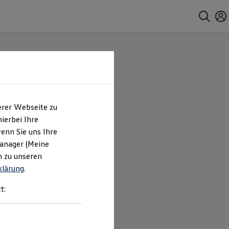
erer Webseite zu
ierbei Ihre
enn Sie uns Ihre
Manager (Meine
n zu unseren
klärung
.
t: