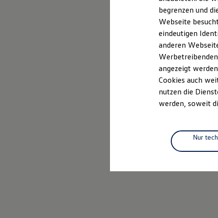
Elektrofahrzeugkonzepte
begrenzen und die
ID. EVERY1
Webseite besucht 
Reichweite
Reichweite der ID. Modelle
eindeutigen Ident
Reichweite im Winter
anderen Webseiten
Rekuperation
Werbetreibenden,
Laden
Laden unterwegs
angezeigt werden
Laden Zuhause
Cookies auch weit
Ladestationen finden
nutzen die Dienst
Ladezeitensimulator
Batterie
werden, soweit di
Sicherheit
Garantie und Lebensdauer
Nachhaltigkeit
Technologie
Nur tec
Kosten und Kauf
Verbrauchskosten
Kaufoptionen
E-Auto-Förderung
Software und Konnektivität
Die ID. Software 6
ID. Software Versionen und Updates
Digitale Extras
Schnittstellen zu Ihrem ID.