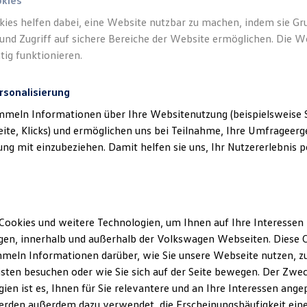
okies
kies helfen dabei, eine Website nutzbar zu machen, indem sie G
und Zugriff auf sichere Bereiche der Website ermöglichen. Die W
tig funktionieren.
rsonalisierung
mmeln Informationen über Ihre Websitenutzung (beispielsweise S
eite, Klicks) und ermöglichen uns bei Teilnahme, Ihre Umfrageerge
g mit einzubeziehen. Damit helfen sie uns, Ihr Nutzererlebnis pe
Cookies und weitere Technologien, um Ihnen auf Ihre Interessen
en, innerhalb und außerhalb der Volkswagen Webseiten. Diese C
meln Informationen darüber, wie Sie unsere Webseite nutzen, zu
sten besuchen oder wie Sie sich auf der Seite bewegen. Der Zwec
ien ist es, Ihnen für Sie relevantere und an Ihre Interessen ange
erden außerdem dazu verwendet, die Erscheinungshäufigkeit eine