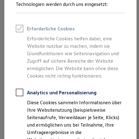
Reifenpakete
Technologien werden durch uns eingesetzt:
Leasing
Leasing-Angebote
Gebrauchtwagen Leasing
Junge Gebrauchtwagen-Leasing
Erforderliche Cookies
Elektroauto Leasing
Kleinwagen-Leasing
Erforderliche Cookies helfen dabei, eine
Leasing ohne Anzahlung
Website nutzbar zu machen, indem sie
Finanzierung
Autokredit mit Schlussrate
Grundfunktionen wie Seitennavigation und
Versicherungen und Garantien
Zugriff auf sichere Bereiche der Website
Kfz-Versicherung
ermöglichen. Die Website kann ohne diese
Restschuldversicherungen
Garantien
Cookies nicht richtig funktionieren.
Wartungsverträge
Geschäftskunden
Professional Class bei Volkswagen
Analytics und Personalisierung
Großkunden
Diese Cookies sammeln Informationen über
Behörden
Direktkunden
Ihre Websitenutzung (beispielsweise
Sonderfahrzeuge
Seitenaufrufe, Verweildauer je Seite, Klicks)
Anpfiff zum Gewinn
und ermöglichen uns bei Teilnahme, Ihre
Elektromobilität
Elektroautos
Umfrageergebnisse in die
ID. Tutorials