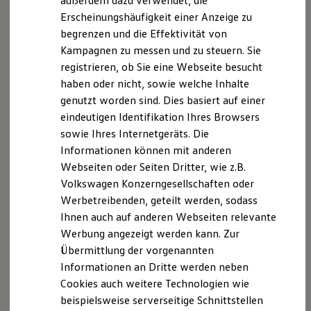
außerdem dazu verwendet, die
Hybridautos
Erscheinungshäufigkeit einer Anzeige zu
Marke und Erlebnis
begrenzen und die Effektivität von
Volkswagen R und R Experience
R-Modelle
Kampagnen zu messen und zu steuern. Sie
R Experience
registrieren, ob Sie eine Webseite besucht
Driving Experience
haben oder nicht, sowie welche Inhalte
Volkswagen entdecken
Werkbesichtigung
genutzt worden sind. Dies basiert auf einer
Factory visit
eindeutigen Identifikation Ihres Browsers
Lifestyle Shop
sowie Ihres Internetgeräts. Die
T-Roc Kollektion
Golf Kollektion
Informationen können mit anderen
ID. Kollektion
Webseiten oder Seiten Dritter, wie z.B.
Volkswagen Kollektion
Volkswagen Konzerngesellschaften oder
R-Kollektion
GTI Kollektion
Werbetreibenden, geteilt werden, sodass
Fußball Drop
Ihnen auch auf anderen Webseiten relevante
we drive football
Werbung angezeigt werden kann. Zur
#wedriveproud
Besitzer und Service
Übermittlung der vorgenannten
myVolkswagen
Informationen an Dritte werden neben
Software Updates
Cookies auch weitere Technologien wie
Service und Ersatzteile
Inspektion und HU/AU
beispielsweise serverseitige Schnittstellen
Reparaturen und Checks