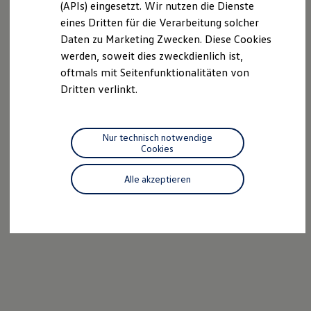
(APIs) eingesetzt. Wir nutzen die Dienste
Motorenöl und Flüssigkeiten
eines Dritten für die Verarbeitung solcher
Räder und Reifen
Pannen- und Unfallhilfe
Daten zu Marketing Zwecken. Diese Cookies
Economy Service
werden, soweit dies zweckdienlich ist,
Volkswagen Teile
oftmals mit Seitenfunktionalitäten von
Zubehör
Modellspezifisches Zubehör
Dritten verlinkt.
Schutz und Pflege
Transport
Entertainment und Elektronik
Individualisieren
Nur technisch notwendige
Wallbox und Ladekabel
Cookies
Digitale Extras
Dienste für Ihr Modell finden
Alle akzeptieren
Volkswagen Apps, Login und Shop
Handy und Fahrzeug verbinden
Updates für Software, Karten und Radio
Über Ihr Auto
Vorgängermodelle
Kundeninformationen
Volkswagen Kundenbetreuung
Warn- und Kontrollleuchten
Assistenzsysteme
Digitale Betriebsanleitung
Live Beratung