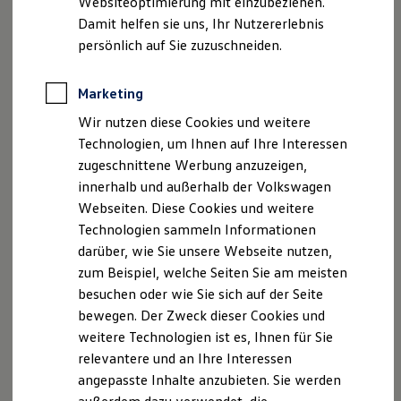
Websiteoptimierung mit einzubeziehen.
Elektrofahrzeugkonzepte
Damit helfen sie uns, Ihr Nutzererlebnis
ID. EVERY1
Reichweite
persönlich auf Sie zuzuschneiden.
Reichweite der ID. Modelle
Reichweite im Winter
Rekuperation
Marketing
Laden
Wir nutzen diese Cookies und weitere
Laden unterwegs
Laden Zuhause
Technologien, um Ihnen auf Ihre Interessen
Ladestationen finden
zugeschnittene Werbung anzuzeigen,
Ladezeitensimulator
innerhalb und außerhalb der Volkswagen
Batterie
Sicherheit
Webseiten. Diese Cookies und weitere
Garantie und Lebensdauer
Technologien sammeln Informationen
Nachhaltigkeit
darüber, wie Sie unsere Webseite nutzen,
Technologie
Kosten und Kauf
zum Beispiel, welche Seiten Sie am meisten
Verbrauchskosten
besuchen oder wie Sie sich auf der Seite
Kaufoptionen
bewegen. Der Zweck dieser Cookies und
E-Auto-Förderung
Software und Konnektivität
weitere Technologien ist es, Ihnen für Sie
Die ID. Software 6
relevantere und an Ihre Interessen
ID. Software Versionen und Updates
angepasste Inhalte anzubieten. Sie werden
Digitale Extras
Schnittstellen zu Ihrem ID.