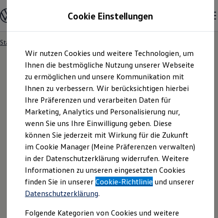
Modelle und Konfigurator
Cookie Einstellungen
Konfigurator
Modelle vergleichen
Konfiguration laden
Startseite
Modelle und Konfigurator
Autosuche
Zum
Zum
Autosuche
Wir nutzen Cookies und weitere Technologien, um
Hauptinhalt
Footer
Elektroautos
springen
springen
Ihnen die bestmögliche Nutzung unserer Webseite
ENERGY Sondermodelle
Nutzfahrzeuge
zu ermöglichen und unsere Kommunikation mit
SUV und CUV
Ihnen zu verbessern. Wir berücksichtigen hierbei
Familienautos
Ihre Präferenzen und verarbeiten Daten für
Kombis
Kompaktwagen
Marketing, Analytics und Personalisierung nur,
Sportwagen
wenn Sie uns Ihre Einwilligung geben. Diese
Schnell verfügbare Fahrzeuge
Angebote und Produkte
können Sie jederzeit mit Wirkung für die Zukunft
Aktuelle Angebote
im Cookie Manager (Meine Präferenzen verwalten)
E-Auto-Förderung
in der Datenschutzerklärung widerrufen. Weitere
Volkswagen Marktplatz
Informationen zu unseren eingesetzten Cookies
Die ENERGY Sondermodelle
Junge Gebrauchtwagen und Gebrauchtwagen
finden Sie in unserer
Cookie-Richtlinie
und unserer
Volkswagen Zertifizierte Gebrauchtwagen
Datenschutzerklärung
.
Elektromobilität bei Gebrauchtwagen
Zubehör- und Serviceangebote
Folgende Kategorien von Cookies und weitere
Saisonangebote