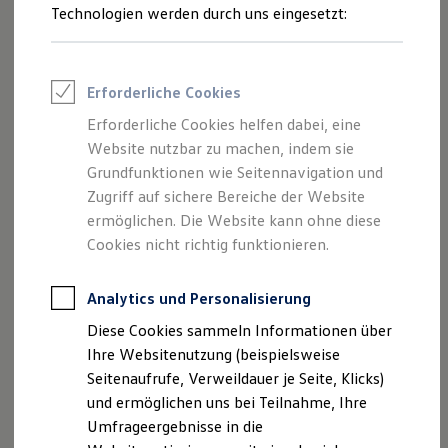
Reifenpakete
Technologien werden durch uns eingesetzt:
Leasing
Leasing-Angebote
Gebrauchtwagen Leasing
Junge Gebrauchtwagen-Leasing
Erforderliche Cookies
Elektroauto Leasing
Kleinwagen-Leasing
Erforderliche Cookies helfen dabei, eine
Leasing ohne Anzahlung
Website nutzbar zu machen, indem sie
Finanzierung
Autokredit mit Schlussrate
Grundfunktionen wie Seitennavigation und
Versicherungen und Garantien
Zugriff auf sichere Bereiche der Website
Kfz-Versicherung
ermöglichen. Die Website kann ohne diese
Restschuldversicherungen
Garantien
Cookies nicht richtig funktionieren.
Wartungsverträge
Geschäftskunden
Professional Class bei Volkswagen
Analytics und Personalisierung
Großkunden
Diese Cookies sammeln Informationen über
Behörden
Direktkunden
Ihre Websitenutzung (beispielsweise
Sonderfahrzeuge
Seitenaufrufe, Verweildauer je Seite, Klicks)
Anpfiff zum Gewinn
und ermöglichen uns bei Teilnahme, Ihre
Elektromobilität
Elektroautos
Umfrageergebnisse in die
ID. Tutorials