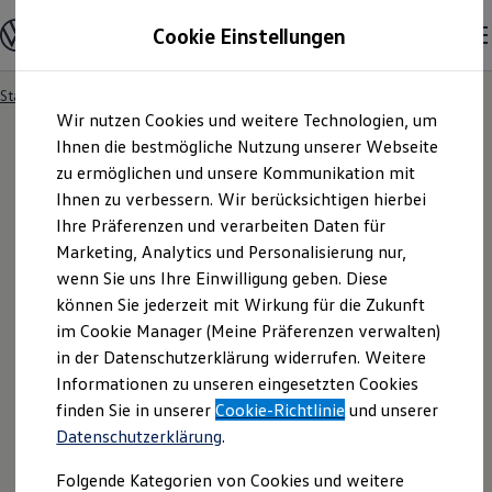
Modelle und Konfigurator
Cookie Einstellungen
Konfigurator
Modelle vergleichen
Konfiguration laden
Startseite
Modelle und Konfigurator
Autosuche
Zum
Zum
Autosuche
Wir nutzen Cookies und weitere Technologien, um
Hauptinhalt
Footer
Elektroautos
springen
springen
Ihnen die bestmögliche Nutzung unserer Webseite
ENERGY Sondermodelle
Nutzfahrzeuge
zu ermöglichen und unsere Kommunikation mit
SUV und CUV
Ihnen zu verbessern. Wir berücksichtigen hierbei
Familienautos
Ihre Präferenzen und verarbeiten Daten für
Kombis
Kompaktwagen
Marketing, Analytics und Personalisierung nur,
Sportwagen
wenn Sie uns Ihre Einwilligung geben. Diese
Schnell verfügbare Fahrzeuge
Angebote und Produkte
können Sie jederzeit mit Wirkung für die Zukunft
Aktuelle Angebote
im Cookie Manager (Meine Präferenzen verwalten)
E-Auto-Förderung
in der Datenschutzerklärung widerrufen. Weitere
Volkswagen Marktplatz
Informationen zu unseren eingesetzten Cookies
Die ENERGY Sondermodelle
Junge Gebrauchtwagen und Gebrauchtwagen
finden Sie in unserer
Cookie-Richtlinie
und unserer
Volkswagen Zertifizierte Gebrauchtwagen
Datenschutzerklärung
.
Elektromobilität bei Gebrauchtwagen
Zubehör- und Serviceangebote
Folgende Kategorien von Cookies und weitere
Saisonangebote