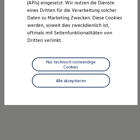
(APIs) eingesetzt. Wir nutzen die Dienste
Motorenöl und Flüssigkeiten
eines Dritten für die Verarbeitung solcher
Räder und Reifen
Pannen- und Unfallhilfe
Daten zu Marketing Zwecken. Diese Cookies
Economy Service
werden, soweit dies zweckdienlich ist,
Volkswagen Teile
oftmals mit Seitenfunktionalitäten von
Zubehör
Modellspezifisches Zubehör
Dritten verlinkt.
Schutz und Pflege
Transport
Entertainment und Elektronik
Individualisieren
Nur technisch notwendige
Wallbox und Ladekabel
Cookies
Digitale Extras
Dienste für Ihr Modell finden
Alle akzeptieren
Volkswagen Apps, Login und Shop
Handy und Fahrzeug verbinden
Updates für Software, Karten und Radio
Über Ihr Auto
Vorgängermodelle
Kundeninformationen
Volkswagen Kundenbetreuung
Warn- und Kontrollleuchten
Assistenzsysteme
Digitale Betriebsanleitung
Live Beratung