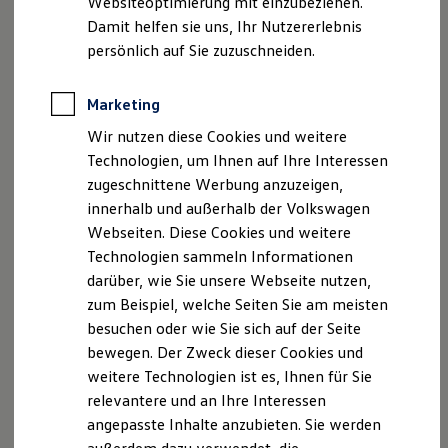
Websiteoptimierung mit einzubeziehen.
Elektrofahrzeugkonzepte
Damit helfen sie uns, Ihr Nutzererlebnis
ID. EVERY1
Reichweite
persönlich auf Sie zuzuschneiden.
Reichweite der ID. Modelle
Reichweite im Winter
Rekuperation
Marketing
Laden
Wir nutzen diese Cookies und weitere
Laden unterwegs
Laden Zuhause
Technologien, um Ihnen auf Ihre Interessen
Ladestationen finden
zugeschnittene Werbung anzuzeigen,
Ladezeitensimulator
innerhalb und außerhalb der Volkswagen
Batterie
Sicherheit
Webseiten. Diese Cookies und weitere
Garantie und Lebensdauer
Technologien sammeln Informationen
Nachhaltigkeit
darüber, wie Sie unsere Webseite nutzen,
Technologie
Kosten und Kauf
zum Beispiel, welche Seiten Sie am meisten
Verbrauchskosten
besuchen oder wie Sie sich auf der Seite
Kaufoptionen
bewegen. Der Zweck dieser Cookies und
E-Auto-Förderung
Software und Konnektivität
weitere Technologien ist es, Ihnen für Sie
Die ID. Software 6
relevantere und an Ihre Interessen
ID. Software Versionen und Updates
angepasste Inhalte anzubieten. Sie werden
Digitale Extras
Schnittstellen zu Ihrem ID.