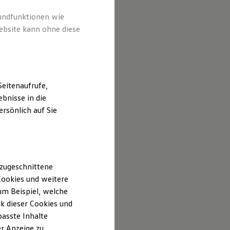
rundfunktionen wie
ebsite kann ohne diese
eitenaufrufe,
bnisse in die
rsönlich auf Sie
 zugeschnittene
ookies und weitere
m Beispiel, welche
k dieser Cookies und
passte Inhalte
r Anzeige zu