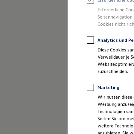
Erforderliche Co
Reifenpakete
Leasing
Erforderliche Coo
Leasing-Angebote
Seitennavigation 
Gebrauchtwagen Leasing
Cookies nicht rich
Junge Gebrauchtwagen-Leasing
Elektroauto Leasing
Kleinwagen-Leasing
Analytics und Pe
Leasing ohne Anzahlung
Finanzierung
Diese Cookies sa
Autokredit mit Schlussrate
Versicherungen und Garantien
Verweildauer je S
Kfz-Versicherung
Websiteoptimierun
Restschuldversicherungen
zuzuschneiden.
Garantien
Wartungsverträge
Geschäftskunden
Marketing
Professional Class bei Volkswagen
Großkunden
Wir nutzen diese 
Behörden
Werbung anzuzeig
Direktkunden
Sonderfahrzeuge
Technologien sam
Anpfiff zum Gewinn
Seiten Sie am mei
Elektromobilität
weitere Technolog
Elektroautos
ID. Tutorials
anzubieten. Sie w