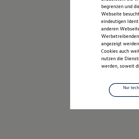
Elektrofahrzeugkonzepte
begrenzen und die
ID. EVERY1
Webseite besucht 
Reichweite
Reichweite der ID. Modelle
eindeutigen Ident
Reichweite im Winter
anderen Webseiten
Rekuperation
Werbetreibenden,
Laden
Laden unterwegs
angezeigt werden
Laden Zuhause
Cookies auch weit
Ladestationen finden
nutzen die Dienst
Ladezeitensimulator
Batterie
werden, soweit di
Sicherheit
Garantie und Lebensdauer
Nachhaltigkeit
Technologie
Nur tec
Kosten und Kauf
Verbrauchskosten
Kaufoptionen
E-Auto-Förderung
Software und Konnektivität
Die ID. Software 6
ID. Software Versionen und Updates
Digitale Extras
Schnittstellen zu Ihrem ID.