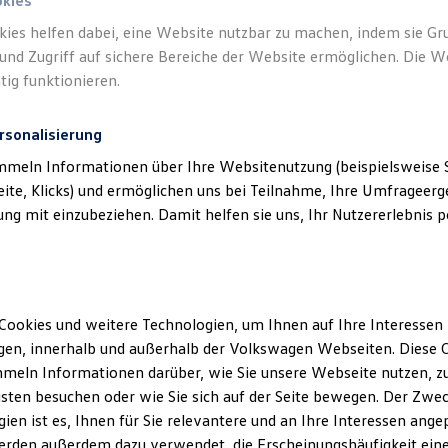
okies
kies helfen dabei, eine Website nutzbar zu machen, indem sie G
und Zugriff auf sichere Bereiche der Website ermöglichen. Die W
tig funktionieren.
rsonalisierung
mmeln Informationen über Ihre Websitenutzung (beispielsweise S
eite, Klicks) und ermöglichen uns bei Teilnahme, Ihre Umfrageerge
g mit einzubeziehen. Damit helfen sie uns, Ihr Nutzererlebnis pe
Cookies und weitere Technologien, um Ihnen auf Ihre Interessen
en, innerhalb und außerhalb der Volkswagen Webseiten. Diese C
meln Informationen darüber, wie Sie unsere Webseite nutzen, zu
sten besuchen oder wie Sie sich auf der Seite bewegen. Der Zwec
ien ist es, Ihnen für Sie relevantere und an Ihre Interessen ange
erden außerdem dazu verwendet, die Erscheinungshäufigkeit eine