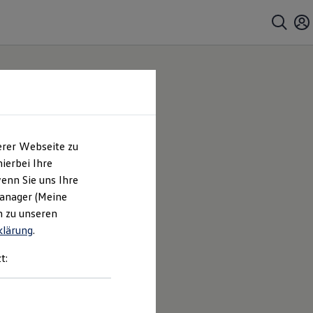
erer Webseite zu
ierbei Ihre
enn Sie uns Ihre
Manager (Meine
n zu unseren
klärung
.
t: