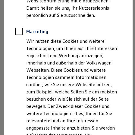
Websiteoptimierung mit einzubeziehen.
Elektrofahrzeugkonzepte
Damit helfen sie uns, Ihr Nutzererlebnis
ID. EVERY1
Reichweite
persönlich auf Sie zuzuschneiden.
Reichweite der ID. Modelle
Reichweite im Winter
Rekuperation
Marketing
Laden
Wir nutzen diese Cookies und weitere
Laden unterwegs
Laden Zuhause
Technologien, um Ihnen auf Ihre Interessen
Ladestationen finden
zugeschnittene Werbung anzuzeigen,
Ladezeitensimulator
innerhalb und außerhalb der Volkswagen
Batterie
Sicherheit
Webseiten. Diese Cookies und weitere
Garantie und Lebensdauer
Technologien sammeln Informationen
Nachhaltigkeit
darüber, wie Sie unsere Webseite nutzen,
Technologie
Kosten und Kauf
zum Beispiel, welche Seiten Sie am meisten
Verbrauchskosten
besuchen oder wie Sie sich auf der Seite
Kaufoptionen
bewegen. Der Zweck dieser Cookies und
E-Auto-Förderung
Software und Konnektivität
weitere Technologien ist es, Ihnen für Sie
Die ID. Software 6
relevantere und an Ihre Interessen
ID. Software Versionen und Updates
angepasste Inhalte anzubieten. Sie werden
Digitale Extras
Schnittstellen zu Ihrem ID.