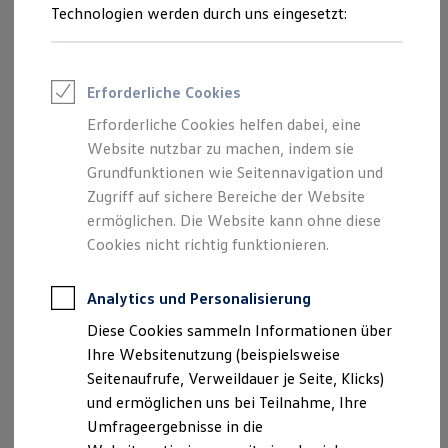
Reifenpakete
Technologien werden durch uns eingesetzt:
Leasing
Leasing-Angebote
Gebrauchtwagen Leasing
Junge Gebrauchtwagen-Leasing
Erforderliche Cookies
Elektroauto Leasing
Kleinwagen-Leasing
Erforderliche Cookies helfen dabei, eine
Leasing ohne Anzahlung
Website nutzbar zu machen, indem sie
Finanzierung
Autokredit mit Schlussrate
Grundfunktionen wie Seitennavigation und
Versicherungen und Garantien
Zugriff auf sichere Bereiche der Website
Kfz-Versicherung
ermöglichen. Die Website kann ohne diese
Restschuldversicherungen
Garantien
Cookies nicht richtig funktionieren.
Wartungsverträge
Geschäftskunden
Professional Class bei Volkswagen
Analytics und Personalisierung
Großkunden
Diese Cookies sammeln Informationen über
Behörden
Direktkunden
Ihre Websitenutzung (beispielsweise
Sonderfahrzeuge
Seitenaufrufe, Verweildauer je Seite, Klicks)
Anpfiff zum Gewinn
und ermöglichen uns bei Teilnahme, Ihre
Elektromobilität
Elektroautos
Umfrageergebnisse in die
ID. Tutorials