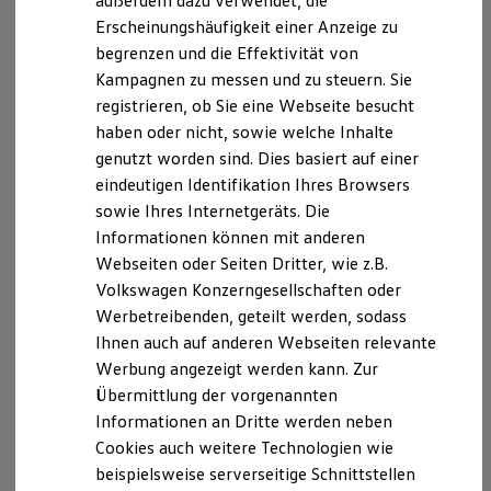
außerdem dazu verwendet, die
Hybridautos
Erscheinungshäufigkeit einer Anzeige zu
Marke und Erlebnis
begrenzen und die Effektivität von
Volkswagen R und R Experience
R-Modelle
Kampagnen zu messen und zu steuern. Sie
R Experience
registrieren, ob Sie eine Webseite besucht
Driving Experience
haben oder nicht, sowie welche Inhalte
Volkswagen entdecken
Werkbesichtigung
genutzt worden sind. Dies basiert auf einer
Factory visit
eindeutigen Identifikation Ihres Browsers
Lifestyle Shop
sowie Ihres Internetgeräts. Die
T-Roc Kollektion
Golf Kollektion
Informationen können mit anderen
ID. Kollektion
Webseiten oder Seiten Dritter, wie z.B.
Volkswagen Kollektion
Volkswagen Konzerngesellschaften oder
R-Kollektion
GTI Kollektion
Werbetreibenden, geteilt werden, sodass
Fußball Drop
Ihnen auch auf anderen Webseiten relevante
we drive football
Werbung angezeigt werden kann. Zur
#wedriveproud
Besitzer und Service
Übermittlung der vorgenannten
myVolkswagen
Informationen an Dritte werden neben
Software Updates
Cookies auch weitere Technologien wie
Service und Ersatzteile
Inspektion und HU/AU
beispielsweise serverseitige Schnittstellen
Reparaturen und Checks