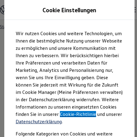
Modelle und Konfigurator
Cookie Einstellungen
Konfigurator
Modelle vergleichen
Konfiguration laden
Startseite
Modelle und Konfigurator
Autosuche
Zum
Zum
Autosuche
Wir nutzen Cookies und weitere Technologien, um
Hauptinhalt
Footer
Elektroautos
springen
springen
Ihnen die bestmögliche Nutzung unserer Webseite
ENERGY Sondermodelle
Nutzfahrzeuge
zu ermöglichen und unsere Kommunikation mit
SUV und CUV
Ihnen zu verbessern. Wir berücksichtigen hierbei
Familienautos
Ihre Präferenzen und verarbeiten Daten für
Kombis
Kompaktwagen
Marketing, Analytics und Personalisierung nur,
Sportwagen
wenn Sie uns Ihre Einwilligung geben. Diese
Schnell verfügbare Fahrzeuge
Angebote und Produkte
können Sie jederzeit mit Wirkung für die Zukunft
Aktuelle Angebote
im Cookie Manager (Meine Präferenzen verwalten)
E-Auto-Förderung
in der Datenschutzerklärung widerrufen. Weitere
Volkswagen Marktplatz
Informationen zu unseren eingesetzten Cookies
Die ENERGY Sondermodelle
Junge Gebrauchtwagen und Gebrauchtwagen
finden Sie in unserer
Cookie-Richtlinie
und unserer
Volkswagen Zertifizierte Gebrauchtwagen
Datenschutzerklärung
.
Elektromobilität bei Gebrauchtwagen
Zubehör- und Serviceangebote
Folgende Kategorien von Cookies und weitere
Saisonangebote