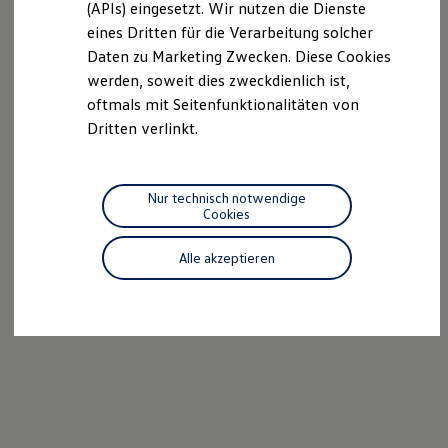
(APIs) eingesetzt. Wir nutzen die Dienste
Motorenöl und Flüssigkeiten
eines Dritten für die Verarbeitung solcher
Räder und Reifen
Pannen- und Unfallhilfe
Daten zu Marketing Zwecken. Diese Cookies
Economy Service
werden, soweit dies zweckdienlich ist,
Volkswagen Teile
oftmals mit Seitenfunktionalitäten von
Zubehör
Modellspezifisches Zubehör
Dritten verlinkt.
Schutz und Pflege
Transport
Entertainment und Elektronik
Individualisieren
Nur technisch notwendige
Wallbox und Ladekabel
Cookies
Digitale Extras
Dienste für Ihr Modell finden
Alle akzeptieren
Volkswagen Apps, Login und Shop
Handy und Fahrzeug verbinden
Updates für Software, Karten und Radio
Über Ihr Auto
Vorgängermodelle
Kundeninformationen
Volkswagen Kundenbetreuung
Warn- und Kontrollleuchten
Assistenzsysteme
Digitale Betriebsanleitung
Live Beratung