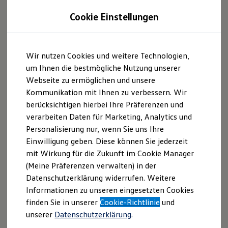
Singapura/Singapore
Cookie Einstellungen
Muat turun pengisytiharan perlindungan data untuk
rakaman video dalam Bahasa Melayu di sini.
Wir nutzen Cookies und weitere Technologien,
um Ihnen die bestmögliche Nutzung unserer
Download the Privacy Policy for video data recording in
Webseite zu ermöglichen und unsere
English here.
Kommunikation mit Ihnen zu verbessern. Wir
berücksichtigen hierbei Ihre Präferenzen und
verarbeiten Daten für Marketing, Analytics und
Personalisierung nur, wenn Sie uns Ihre
Impressum
Nutzungsbedingungen
Einwilligung geben. Diese können Sie jederzeit
Datenschutzerklärungen
Cookie-Richtlinie
mit Wirkung für die Zukunft im Cookie Manager
Lizenzhinweise Dritter
(Meine Präferenzen verwalten) in der
Angaben zum Digital Services Act (DSA)
EU Data Act
Datenschutzerklärung widerrufen. Weitere
Produktsicherheitsinformationen
Vertrag Widerrufen
Informationen zu unseren eingesetzten Cookies
finden Sie in unserer
Cookie-Richtlinie
und
unserer
Datenschutzerklärung
.
Disclaimer von Volkswagen AG