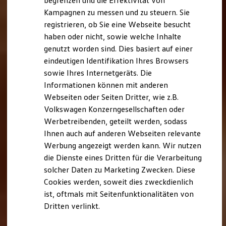
begrenzen und die Effektivität von
Hybridautos
Kampagnen zu messen und zu steuern. Sie
Marke und Erlebnis
registrieren, ob Sie eine Webseite besucht
Volkswagen R und R Experience
R-Modelle
haben oder nicht, sowie welche Inhalte
R Experience
genutzt worden sind. Dies basiert auf einer
Driving Experience
eindeutigen Identifikation Ihres Browsers
Volkswagen entdecken
Werkbesichtigung
sowie Ihres Internetgeräts. Die
Factory visit
Informationen können mit anderen
Lifestyle Shop
Webseiten oder Seiten Dritter, wie z.B.
T-Roc Kollektion
Golf Kollektion
Volkswagen Konzerngesellschaften oder
ID. Kollektion
Werbetreibenden, geteilt werden, sodass
Volkswagen Kollektion
Ihnen auch auf anderen Webseiten relevante
R-Kollektion
GTI Kollektion
Werbung angezeigt werden kann. Wir nutzen
Fußball Drop
die Dienste eines Dritten für die Verarbeitung
we drive football
solcher Daten zu Marketing Zwecken. Diese
#wedriveproud
Besitzer und Service
Cookies werden, soweit dies zweckdienlich
myVolkswagen
ist, oftmals mit Seitenfunktionalitäten von
Software Updates
Dritten verlinkt.
Service und Ersatzteile
Inspektion und HU/AU
Reparaturen und Checks