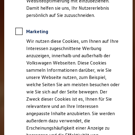
Websiteoptimierung mit einzubeziehen.
Elektrofahrzeugkonzepte
Damit helfen sie uns, Ihr Nutzererlebnis
ID. EVERY1
Reichweite
persönlich auf Sie zuzuschneiden.
Reichweite der ID. Modelle
Reichweite im Winter
Rekuperation
Marketing
Laden
Wir nutzen diese Cookies, um Ihnen auf Ihre
Laden unterwegs
Laden Zuhause
Interessen zugeschnittene Werbung
Ladestationen finden
anzuzeigen, innerhalb und außerhalb der
Ladezeitensimulator
Volkswagen Webseiten. Diese Cookies
Batterie
Sicherheit
sammeln Informationen darüber, wie Sie
Garantie und Lebensdauer
unsere Webseite nutzen, zum Beispiel,
Nachhaltigkeit
welche Seiten Sie am meisten besuchen oder
Technologie
Kosten und Kauf
wie Sie sich auf der Seite bewegen. Der
Verbrauchskosten
Zweck dieser Cookies ist es, Ihnen für Sie
Kaufoptionen
relevantere und an Ihre Interessen
E-Auto-Förderung
Software und Konnektivität
angepasste Inhalte anzubieten. Sie werden
Die ID. Software 6
außerdem dazu verwendet, die
ID. Software Versionen und Updates
Erscheinungshäufigkeit einer Anzeige zu
Digitale Extras
Schnittstellen zu Ihrem ID.