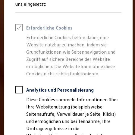
Reifenpakete
uns eingesetzt:
Leasing
Leasing-Angebote
Gebrauchtwagen Leasing
Junge Gebrauchtwagen-Leasing
Erforderliche Cookies
Elektroauto Leasing
Kleinwagen-Leasing
Erforderliche Cookies helfen dabei, eine
Leasing ohne Anzahlung
Website nutzbar zu machen, indem sie
Finanzierung
Autokredit mit Schlussrate
Grundfunktionen wie Seitennavigation und
Versicherungen und Garantien
Zugriff auf sichere Bereiche der Website
Kfz-Versicherung
ermöglichen. Die Website kann ohne diese
Restschuldversicherungen
Garantien
Cookies nicht richtig funktionieren.
Wartungsverträge
Geschäftskunden
Professional Class bei Volkswagen
Analytics und Personalisierung
Großkunden
Diese Cookies sammeln Informationen über
Behörden
Direktkunden
Ihre Websitenutzung (beispielsweise
Sonderfahrzeuge
Seitenaufrufe, Verweildauer je Seite, Klicks)
Anpfiff zum Gewinn
und ermöglichen uns bei Teilnahme, Ihre
Elektromobilität
Elektroautos
Umfrageergebnisse in die
ID. Tutorials