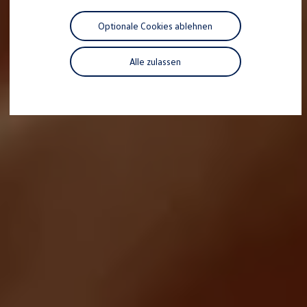
Motorenöl und Flüssigkeiten
Räder und Reifen
Optionale Cookies ablehnen
Pannen- und Unfallhilfe
Economy Service
Volkswagen Teile
Alle zulassen
Zubehör
Modellspezifisches Zubehör
Schutz und Pflege
Transport
Entertainment und Elektronik
Individualisieren
Wallbox und Ladekabel
Digitale Extras
Dienste für Ihr Modell finden
Volkswagen Apps, Login und Shop
Handy und Fahrzeug verbinden
Updates für Software, Karten und Radio
Über Ihr Auto
Vorgängermodelle
Kundeninformationen
Volkswagen Kundenbetreuung
Warn- und Kontrollleuchten
Assistenzsysteme
Digitale Betriebsanleitung
Live Beratung