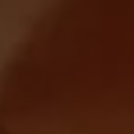
Magazin
Lifestyle
Transport
Familie
Elektromobilität
Volkswagen R
Pannen- und Unfallhilfe
Volkswagen Kundenbetreuung