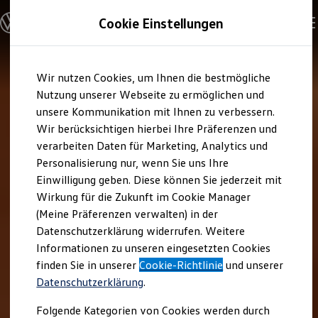
Modelle und Konfigurator
Cookie Einstellungen
Konfigurator
Modelle vergleichen
Konfiguration laden
Zum
Zum
Autosuche
Wir nutzen Cookies, um Ihnen die bestmögliche
Hauptinhalt
Footer
Elektroautos
springen
springen
Nutzung unserer Webseite zu ermöglichen und
ENERGY Sondermodelle
Nutzfahrzeuge
unsere Kommunikation mit Ihnen zu verbessern.
SUV und CUV
Wir berücksichtigen hierbei Ihre Präferenzen und
Familienautos
verarbeiten Daten für Marketing, Analytics und
Kombis
Kompaktwagen
Personalisierung nur, wenn Sie uns Ihre
Sportwagen
Einwilligung geben. Diese können Sie jederzeit mit
Schnell verfügbare Fahrzeuge
Angebote und Produkte
Wirkung für die Zukunft im Cookie Manager
Aktuelle Angebote
(Meine Präferenzen verwalten) in der
E-Auto-Förderung
Datenschutzerklärung widerrufen. Weitere
Volkswagen Marktplatz
Informationen zu unseren eingesetzten Cookies
Die ENERGY Sondermodelle
Junge Gebrauchtwagen und Gebrauchtwagen
finden Sie in unserer
Cookie-Richtlinie
und unserer
Volkswagen Zertifizierte Gebrauchtwagen
Datenschutzerklärung
.
Elektromobilität bei Gebrauchtwagen
Zubehör- und Serviceangebote
Folgende Kategorien von Cookies werden durch
Saisonangebote