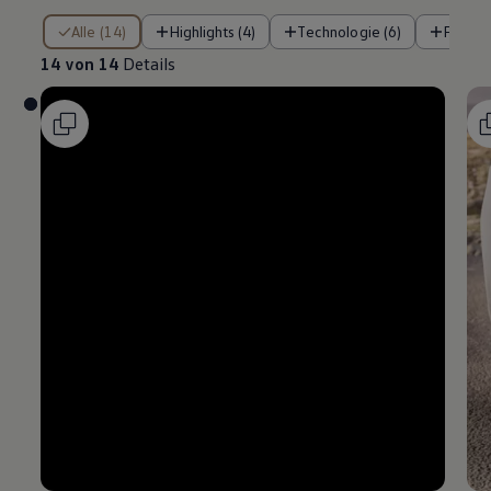
14 von 14 Details
Alle (14)
Highlights (4)
Technologie (6)
Fahre
14 von 14
Details