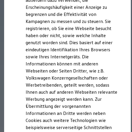
außerdem dazu verwendet, die
Verbrauchskosten
Kaufoptionen
Erscheinungshäufigkeit einer Anzeige zu
E-Auto-Förderung
begrenzen und die Effektivität von
Software und Konnektivität
Kampagnen zu messen und zu steuern. Sie
Die ID. Software 6
ID. Software Versionen und Updates
registrieren, ob Sie eine Webseite besucht
Digitale Extras
haben oder nicht, sowie welche Inhalte
Schnittstellen zu Ihrem ID.
genutzt worden sind. Dies basiert auf einer
Hybridautos
Marke und Erlebnis
eindeutigen Identifikation Ihres Browsers
Volkswagen R und R Experience
sowie Ihres Internetgeräts. Die
R-Modelle
Informationen können mit anderen
R Experience
Driving Experience
Webseiten oder Seiten Dritter, wie z.B.
Volkswagen entdecken
Volkswagen Konzerngesellschaften oder
Werkbesichtigung
Werbetreibenden, geteilt werden, sodass
Factory visit
Lifestyle Shop
Ihnen auch auf anderen Webseiten relevante
T-Roc Kollektion
Werbung angezeigt werden kann. Zur
Golf Kollektion
Übermittlung der vorgenannten
ID. Kollektion
Volkswagen Kollektion
Informationen an Dritte werden neben
R-Kollektion
Cookies auch weitere Technologien wie
GTI Kollektion
beispielsweise serverseitige Schnittstellen
Fußball Drop