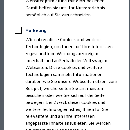
Websiteoptimierung mit einzubeziehen.
Behörden
Damit helfen sie uns, Ihr Nutzererlebnis
Direktkunden
persönlich auf Sie zuzuschneiden.
Sonderfahrzeuge
Anpfiff zum Gewinn
Elektromobilität
Marketing
Elektroautos
ID. Tutorials
Wir nutzen diese Cookies und weitere
Elektrofahrzeugkonzepte
Technologien, um Ihnen auf Ihre Interessen
ID. EVERY1
Reichweite
zugeschnittene Werbung anzuzeigen,
Reichweite der ID. Modelle
innerhalb und außerhalb der Volkswagen
Reichweite im Winter
Webseiten. Diese Cookies und weitere
Rekuperation
Laden
Technologien sammeln Informationen
Laden unterwegs
darüber, wie Sie unsere Webseite nutzen, zum
Laden Zuhause
Beispiel, welche Seiten Sie am meisten
Ladestationen finden
Ladezeitensimulator
besuchen oder wie Sie sich auf der Seite
Batterie
bewegen. Der Zweck dieser Cookies und
Sicherheit
weitere Technologien ist es, Ihnen für Sie
Garantie und Lebensdauer
Nachhaltigkeit
relevantere und an Ihre Interessen
Technologie
angepasste Inhalte anzubieten. Sie werden
Kosten und Kauf