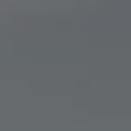
Über Ihr Auto
Vorgängermodelle
Kundeninformationen
Volkswagen Kundenbetreuung
Warn- und Kontrollleuchten
Assistenzsysteme
Digitale Betriebsanleitung
Live Beratung
Magazin
Lifestyle
Transport
Familie
Elektromobilität
Volkswagen R
Pannen- und Unfallhilfe
Volkswagen Kundenbetreuung