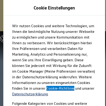
1
Profitieren Sie von bis zu
6.000 €
Cookie Einstellungen
E‑Auto‑Förderung für neue
Volkswagen
ID. oder
Hybridmodelle.
Zum
Zum
Mehr zur
E‑Auto
-Förderung
Wir nutzen Cookies und weitere Technologien, um
Hauptinhalt
Footer
springen
springen
Ihnen die bestmögliche Nutzung unserer Webseite
zu ermöglichen und unsere Kommunikation mit
Modelle und Konfigurator
Konfigurator
Ihnen zu verbessern. Wir berücksichtigen hierbei
Modelle vergleichen
Ihre Präferenzen und verarbeiten Daten für
Konfiguration laden
Marketing, Analytics und Personalisierung nur,
Autosuche
Elektroautos
wenn Sie uns Ihre Einwilligung geben. Diese
ENERGY Sondermodelle
können Sie jederzeit mit Wirkung für die Zukunft
Nutzfahrzeuge
im Cookie Manager (Meine Präferenzen verwalten)
SUV und CUV
Familienautos
in der Datenschutzerklärung widerrufen. Weitere
Kombis
Informationen zu unseren eingesetzten Cookies
Kompaktwagen
finden Sie in unserer
Cookie-Richtlinie
und unserer
Sportwagen
Schnell verfügbare Fahrzeuge
Datenschutzerklärung
.
Angebote und Produkte
Aktuelle Angebote
Folgende Kategorien von Cookies und weitere
E-Auto-Förderung