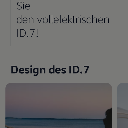
Sie
den vollelektrischen
ID.7!
Enable fullscreen mode
Design des ID.7