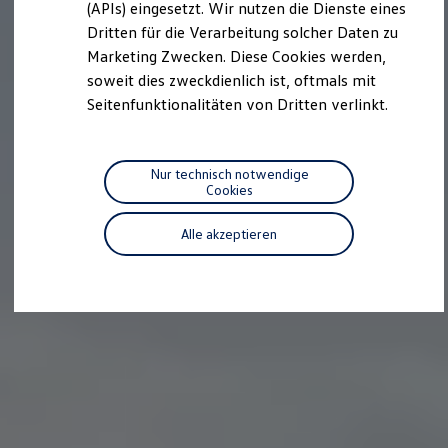
we drive football
(APIs) eingesetzt. Wir nutzen die Dienste eines
#wedriveproud
Dritten für die Verarbeitung solcher Daten zu
Besitzer und Service
Marketing Zwecken. Diese Cookies werden,
myVolkswagen
Software Updates
soweit dies zweckdienlich ist, oftmals mit
Service und Ersatzteile
Seitenfunktionalitäten von Dritten verlinkt.
Inspektion und HU/AU
Reparaturen und Checks
Motorenöl und Flüssigkeiten
Räder und Reifen
Nur technisch notwendige
Pannen- und Unfallhilfe
Cookies
Economy Service
Volkswagen Teile
Alle akzeptieren
Zubehör
Modellspezifisches Zubehör
Schutz und Pflege
Transport
Entertainment und Elektronik
Individualisieren
Wallbox und Ladekabel
Digitale Extras
Dienste für Ihr Modell finden
Volkswagen Apps, Login und Shop
Handy und Fahrzeug verbinden
Updates für Software, Karten und Radio