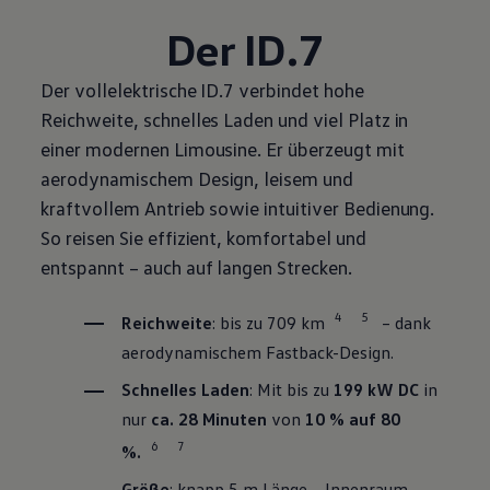
Der ID.7
Der vollelektrische ID.7 verbindet hohe
Reichweite, schnelles Laden und viel Platz in
einer modernen Limousine. Er überzeugt mit
aerodynamischem Design, leisem und
kraftvollem Antrieb sowie intuitiver Bedienung.
So reisen Sie effizient, komfortabel und
entspannt – auch auf langen Strecken.
4
5
Reichweite
: bis zu 709 km
– dank
aerodynamischem Fastback-Design.
Schnelles Laden
: Mit bis zu
199 kW DC
in
nur
ca. 28 Minuten
von
10 % auf 80
6
7
%.
Größe
: knapp 5 m Länge – Innenraum