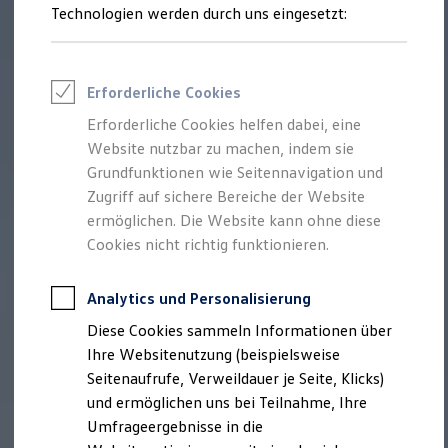
Technologien werden durch uns eingesetzt:
Volkswagen Marktplatz
Die ENERGY Sondermodelle
Junge Gebrauchtwagen und Gebrauchtwagen
Volkswagen Zertifizierte Gebrauchtwagen
Elektromobilität bei Gebrauchtwagen
Erforderliche Cookies
Zubehör- und Serviceangebote
Saisonangebote
Erforderliche Cookies helfen dabei, eine
Reifenpakete
Website nutzbar zu machen, indem sie
Leasing
Grundfunktionen wie Seitennavigation und
Leasing-Angebote
Gebrauchtwagen Leasing
Zugriff auf sichere Bereiche der Website
Junge Gebrauchtwagen-Leasing
ermöglichen. Die Website kann ohne diese
Elektroauto Leasing
Cookies nicht richtig funktionieren.
Kleinwagen-Leasing
Leasing ohne Anzahlung
Finanzierung
Analytics und Personalisierung
Autokredit mit Schlussrate
Versicherungen und Garantien
Diese Cookies sammeln Informationen über
Kfz-Versicherung
Ihre Websitenutzung (beispielsweise
Restschuldversicherungen
Garantien
Seitenaufrufe, Verweildauer je Seite, Klicks)
Wartungsverträge
und ermöglichen uns bei Teilnahme, Ihre
Geschäftskunden
Umfrageergebnisse in die
Professional Class bei Volkswagen
Großkunden