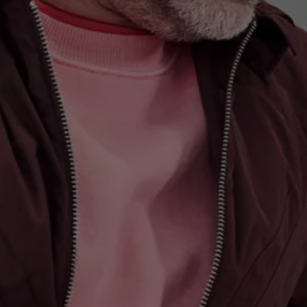
Hybridautos
Marke und Erlebnis
Volkswagen R und R Experience
R-Modelle
R Experience
Driving Experience
Volkswagen entdecken
Werkbesichtigung
Factory visit
Lifestyle Shop
T-Roc Kollektion
Golf Kollektion
ID. Kollektion
Volkswagen Kollektion
R-Kollektion
GTI Kollektion
Fußball Drop
we drive football
#wedriveproud
Besitzer und Service
myVolkswagen
Software Updates
Service und Ersatzteile
Inspektion und HU/AU
Reparaturen und Checks