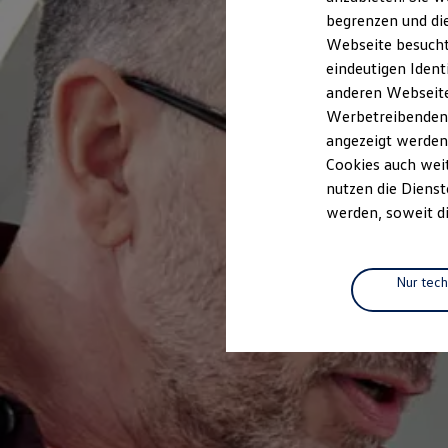
Elektrofahrzeugkonzepte
begrenzen und die
ID. EVERY1
Webseite besucht 
Reichweite
Reichweite der ID. Modelle
eindeutigen Ident
Reichweite im Winter
anderen Webseiten
Rekuperation
Werbetreibenden,
Laden
Laden unterwegs
angezeigt werden
Laden Zuhause
Cookies auch weit
Ladestationen finden
nutzen die Dienst
Ladezeitensimulator
Batterie
werden, soweit di
Sicherheit
Garantie und Lebensdauer
Nachhaltigkeit
Technologie
Nur tec
Kosten und Kauf
Verbrauchskosten
Kaufoptionen
E-Auto-Förderung
Software und Konnektivität
Die ID. Software 6
ID. Software Versionen und Updates
Digitale Extras
Schnittstellen zu Ihrem ID.