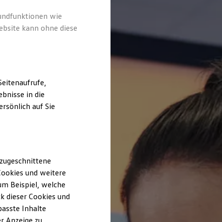
rundfunktionen wie
ebsite kann ohne diese
eitenaufrufe,
bnisse in die
rsönlich auf Sie
 zugeschnittene
ookies und weitere
m Beispiel, welche
k dieser Cookies und
passte Inhalte
r Anzeige zu