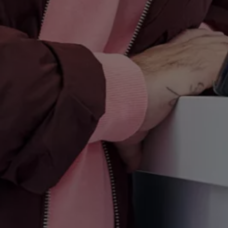
Motorenöl und Flüssigkeiten
Räder und Reifen
Pannen- und Unfallhilfe
Economy Service
Volkswagen Teile
Zubehör
Modellspezifisches Zubehör
Schutz und Pflege
Transport
Entertainment und Elektronik
Individualisieren
Wallbox und Ladekabel
Digitale Extras
Dienste für Ihr Modell finden
Volkswagen Apps, Login und Shop
Handy und Fahrzeug verbinden
Updates für Software, Karten und Radio
Über Ihr Auto
Vorgängermodelle
Kundeninformationen
Volkswagen Kundenbetreuung
Warn- und Kontrollleuchten
Assistenzsysteme
Digitale Betriebsanleitung
Live Beratung