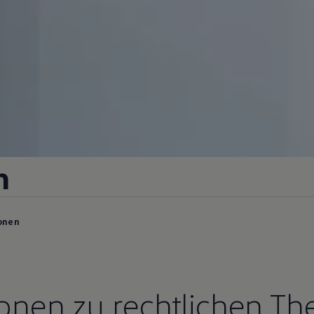
n
onen
ionen zu rechtlichen T