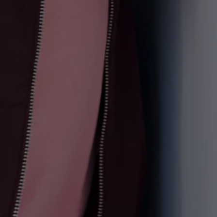
Magazin
Lifestyle
Transport
Familie
Elektromobilität
Volkswagen R
Pannen- und Unfallhilfe
Volkswagen Kundenbetreuung