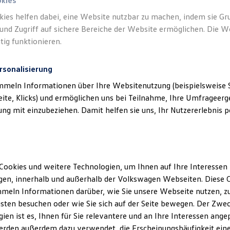
okies
kies helfen dabei, eine Website nutzbar zu machen, indem sie G
und Zugriff auf sichere Bereiche der Website ermöglichen. Die W
tig funktionieren.
rsonalisierung
mmeln Informationen über Ihre Websitenutzung (beispielsweise S
eite, Klicks) und ermöglichen uns bei Teilnahme, Ihre Umfrageerge
g mit einzubeziehen. Damit helfen sie uns, Ihr Nutzererlebnis pe
Cookies und weitere Technologien, um Ihnen auf Ihre Interessen
en, innerhalb und außerhalb der Volkswagen Webseiten. Diese C
meln Informationen darüber, wie Sie unsere Webseite nutzen, zu
sten besuchen oder wie Sie sich auf der Seite bewegen. Der Zwec
ien ist es, Ihnen für Sie relevantere und an Ihre Interessen ange
erden außerdem dazu verwendet, die Erscheinungshäufigkeit eine