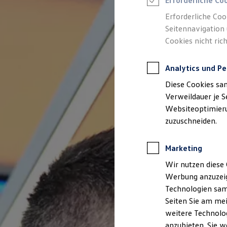
Erforderliche Co
Reifenpakete
Leasing
Erforderliche Coo
Leasing-Angebote
Seitennavigation 
Gebrauchtwagen Leasing
Cookies nicht rich
Junge Gebrauchtwagen-Leasing
Elektroauto Leasing
Kleinwagen-Leasing
Analytics und Pe
Leasing ohne Anzahlung
Finanzierung
Diese Cookies sa
Autokredit mit Schlussrate
Versicherungen und Garantien
Verweildauer je S
Kfz-Versicherung
Websiteoptimierun
Restschuldversicherungen
zuzuschneiden.
Garantien
Wartungsverträge
Geschäftskunden
Marketing
Professional Class bei Volkswagen
Großkunden
Wir nutzen diese 
Behörden
Werbung anzuzeig
Direktkunden
Sonderfahrzeuge
Technologien sam
Anpfiff zum Gewinn
Seiten Sie am mei
Elektromobilität
weitere Technolog
Elektroautos
ID. Tutorials
anzubieten. Sie w