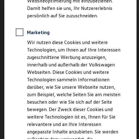
Websiteoptimierung mit einzubeziehen.
Elektrofahrzeugkonzepte
Damit helfen sie uns, Ihr Nutzererlebnis
ID. EVERY1
Reichweite
persönlich auf Sie zuzuschneiden.
Reichweite der ID. Modelle
Reichweite im Winter
Rekuperation
Marketing
Laden
Wir nutzen diese Cookies und weitere
Laden unterwegs
Laden Zuhause
Technologien, um Ihnen auf Ihre Interessen
Ladestationen finden
zugeschnittene Werbung anzuzeigen,
Ladezeitensimulator
innerhalb und außerhalb der Volkswagen
Batterie
Sicherheit
Webseiten. Diese Cookies und weitere
Garantie und Lebensdauer
Technologien sammeln Informationen
Nachhaltigkeit
darüber, wie Sie unsere Webseite nutzen,
Technologie
Kosten und Kauf
zum Beispiel, welche Seiten Sie am meisten
Verbrauchskosten
besuchen oder wie Sie sich auf der Seite
Kaufoptionen
bewegen. Der Zweck dieser Cookies und
E-Auto-Förderung
Software und Konnektivität
weitere Technologien ist es, Ihnen für Sie
Die ID. Software 6
relevantere und an Ihre Interessen
ID. Software Versionen und Updates
angepasste Inhalte anzubieten. Sie werden
Digitale Extras
Schnittstellen zu Ihrem ID.