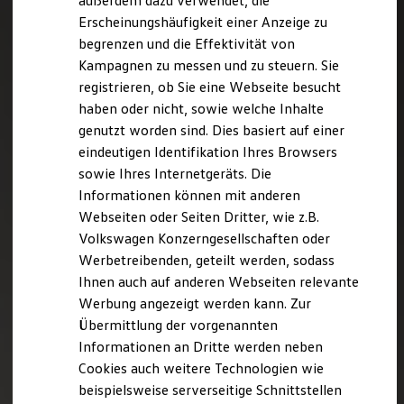
außerdem dazu verwendet, die
Hybridautos
Erscheinungshäufigkeit einer Anzeige zu
Marke und Erlebnis
begrenzen und die Effektivität von
Volkswagen R und R Experience
R-Modelle
Kampagnen zu messen und zu steuern. Sie
R Experience
registrieren, ob Sie eine Webseite besucht
Driving Experience
haben oder nicht, sowie welche Inhalte
Volkswagen entdecken
Werkbesichtigung
genutzt worden sind. Dies basiert auf einer
Factory visit
eindeutigen Identifikation Ihres Browsers
Lifestyle Shop
sowie Ihres Internetgeräts. Die
T-Roc Kollektion
Golf Kollektion
Informationen können mit anderen
ID. Kollektion
Webseiten oder Seiten Dritter, wie z.B.
Volkswagen Kollektion
Volkswagen Konzerngesellschaften oder
R-Kollektion
GTI Kollektion
Werbetreibenden, geteilt werden, sodass
Fußball Drop
Ihnen auch auf anderen Webseiten relevante
we drive football
Werbung angezeigt werden kann. Zur
#wedriveproud
Besitzer und Service
Übermittlung der vorgenannten
myVolkswagen
Informationen an Dritte werden neben
Software Updates
Cookies auch weitere Technologien wie
Service und Ersatzteile
Inspektion und HU/AU
beispielsweise serverseitige Schnittstellen
Reparaturen und Checks