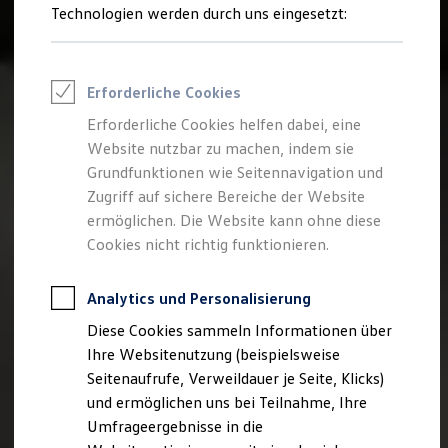
Reifenpakete
Technologien werden durch uns eingesetzt:
Leasing
Leasing-Angebote
Gebrauchtwagen Leasing
Junge Gebrauchtwagen-Leasing
Erforderliche Cookies
Elektroauto Leasing
Kleinwagen-Leasing
Erforderliche Cookies helfen dabei, eine
Leasing ohne Anzahlung
Website nutzbar zu machen, indem sie
Finanzierung
Autokredit mit Schlussrate
Grundfunktionen wie Seitennavigation und
Versicherungen und Garantien
Zugriff auf sichere Bereiche der Website
Kfz-Versicherung
ermöglichen. Die Website kann ohne diese
Restschuldversicherungen
Garantien
Cookies nicht richtig funktionieren.
Wartungsverträge
Geschäftskunden
Professional Class bei Volkswagen
Analytics und Personalisierung
Großkunden
Diese Cookies sammeln Informationen über
Behörden
Direktkunden
Ihre Websitenutzung (beispielsweise
Sonderfahrzeuge
Seitenaufrufe, Verweildauer je Seite, Klicks)
Anpfiff zum Gewinn
und ermöglichen uns bei Teilnahme, Ihre
Elektromobilität
Elektroautos
Umfrageergebnisse in die
ID. Tutorials