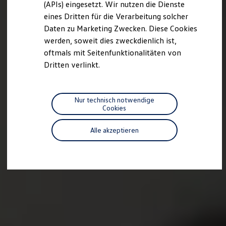
(APIs) eingesetzt. Wir nutzen die Dienste
Motorenöl und Flüssigkeiten
eines Dritten für die Verarbeitung solcher
Räder und Reifen
Pannen- und Unfallhilfe
Daten zu Marketing Zwecken. Diese Cookies
Economy Service
werden, soweit dies zweckdienlich ist,
Volkswagen Teile
oftmals mit Seitenfunktionalitäten von
Zubehör
Modellspezifisches Zubehör
Dritten verlinkt.
Schutz und Pflege
Transport
Entertainment und Elektronik
Individualisieren
Nur technisch notwendige
Wallbox und Ladekabel
Cookies
Digitale Extras
Dienste für Ihr Modell finden
Alle akzeptieren
Volkswagen Apps, Login und Shop
Handy und Fahrzeug verbinden
Updates für Software, Karten und Radio
Über Ihr Auto
Vorgängermodelle
Kundeninformationen
Volkswagen Kundenbetreuung
Warn- und Kontrollleuchten
Assistenzsysteme
Digitale Betriebsanleitung
Live Beratung