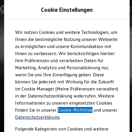
Modelle und Konfigurator
Cookie Einstellungen
Konfigurator
Modelle vergleichen
Konfiguration laden
Zum
Zum
Autosuche
Wir nutzen Cookies und weitere Technologien, um
Hauptinhalt
Footer
Elektroautos
springen
springen
Ihnen die bestmögliche Nutzung unserer Webseite
ENERGY Sondermodelle
Nutzfahrzeuge
zu ermöglichen und unsere Kommunikation mit
SUV und CUV
Ihnen zu verbessern. Wir berücksichtigen hierbei
Familienautos
Ihre Präferenzen und verarbeiten Daten für
Kombis
Kompaktwagen
Marketing, Analytics und Personalisierung nur,
Sportwagen
wenn Sie uns Ihre Einwilligung geben. Diese
Schnell verfügbare Fahrzeuge
Angebote und Produkte
können Sie jederzeit mit Wirkung für die Zukunft
Aktuelle Angebote
im Cookie Manager (Meine Präferenzen verwalten)
E-Auto-Förderung
in der Datenschutzerklärung widerrufen. Weitere
Volkswagen Marktplatz
Informationen zu unseren eingesetzten Cookies
Die ENERGY Sondermodelle
Junge Gebrauchtwagen und Gebrauchtwagen
finden Sie in unserer
Cookie-Richtlinie
und unserer
Volkswagen Zertifizierte Gebrauchtwagen
Datenschutzerklärung
.
Elektromobilität bei Gebrauchtwagen
Zubehör- und Serviceangebote
Folgende Kategorien von Cookies und weitere
Saisonangebote