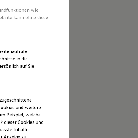
rundfunktionen wie
ebsite kann ohne diese
eitenaufrufe,
bnisse in die
rsönlich auf Sie
inden Sie hier:
 zugeschnittene
ookies und weitere
m Beispiel, welche
k dieser Cookies und
passte Inhalte
r Anzeige zu