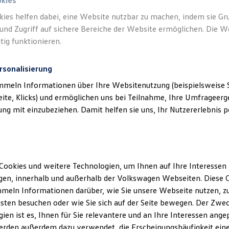
okies
G
kies helfen dabei, eine Website nutzbar zu machen, indem sie G
und Zugriff auf sichere Bereiche der Website ermöglichen. Die W
rg
tig funktionieren.
rsonalisierung
kundenbetreuung@volkswagen.de
mmeln Informationen über Ihre Websitenutzung (beispielsweise S
eite, Klicks) und ermöglichen uns bei Teilnahme, Ihre Umfrageerge
g mit einzubeziehen. Damit helfen sie uns, Ihr Nutzererlebnis pe
herheitsinformationen
erheitshinweise zu den aktuellen Fahrzeugen der
Volkswagen
AG f
Cookies und weitere Technologien, um Ihnen auf Ihre Interessen
en, innerhalb und außerhalb der Volkswagen Webseiten. Diese C
Produktsicherheitshinweise (PDF, 1 MB)
meln Informationen darüber, wie Sie unsere Webseite nutzen, zu
sten besuchen oder wie Sie sich auf der Seite bewegen. Der Zwec
Nutzfahrzeuge Produktsicherheitshinweise (PDF, 1 MB)
ien ist es, Ihnen für Sie relevantere und an Ihre Interessen ange
erden außerdem dazu verwendet, die Erscheinungshäufigkeit eine