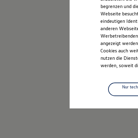
Elektrofahrzeugkonzepte
begrenzen und die
ID. EVERY1
Webseite besucht 
Reichweite
Reichweite der ID. Modelle
eindeutigen Ident
Reichweite im Winter
anderen Webseiten
Rekuperation
Werbetreibenden,
Laden
Laden unterwegs
angezeigt werden
Laden Zuhause
Cookies auch weit
Ladestationen finden
nutzen die Dienst
Ladezeitensimulator
Batterie
werden, soweit di
Sicherheit
Garantie und Lebensdauer
Nachhaltigkeit
Technologie
Nur tec
Kosten und Kauf
Verbrauchskosten
Kaufoptionen
E-Auto-Förderung
Software und Konnektivität
Die ID. Software 6
ID. Software Versionen und Updates
Digitale Extras
Schnittstellen zu Ihrem ID.