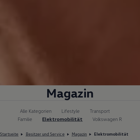
Magazin
Alle Kategorien
Lifestyle
Transport
Familie
Elektromobilität
Volkswagen R
Startseite
Besitzer und Service
Magazin
Elektromobilität