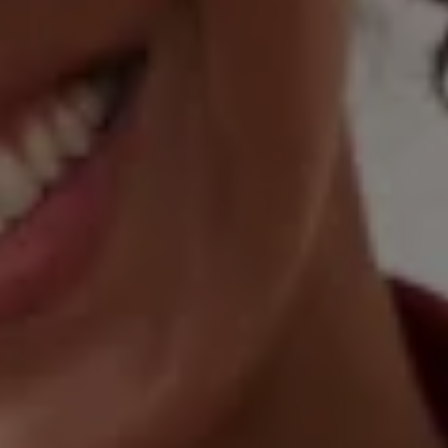
Magazin
Lifestyle
Transport
Familie
Elektromobilität
Volkswagen R
Pannen- und Unfallhilfe
Volkswagen Kundenbetreuung