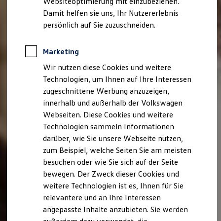
Websiteoptimierung mit einzubeziehen.
Elektrofahrzeugkonzepte
Damit helfen sie uns, Ihr Nutzererlebnis
ID. EVERY1
Reichweite
persönlich auf Sie zuzuschneiden.
Reichweite der ID. Modelle
Reichweite im Winter
Rekuperation
Marketing
Laden
Wir nutzen diese Cookies und weitere
Laden unterwegs
Laden Zuhause
Technologien, um Ihnen auf Ihre Interessen
Ladestationen finden
zugeschnittene Werbung anzuzeigen,
Ladezeitensimulator
innerhalb und außerhalb der Volkswagen
Batterie
Sicherheit
Webseiten. Diese Cookies und weitere
Garantie und Lebensdauer
Technologien sammeln Informationen
Nachhaltigkeit
darüber, wie Sie unsere Webseite nutzen,
Technologie
Kosten und Kauf
zum Beispiel, welche Seiten Sie am meisten
Verbrauchskosten
besuchen oder wie Sie sich auf der Seite
Kaufoptionen
bewegen. Der Zweck dieser Cookies und
E-Auto-Förderung
Software und Konnektivität
weitere Technologien ist es, Ihnen für Sie
Die ID. Software 6
relevantere und an Ihre Interessen
ID. Software Versionen und Updates
angepasste Inhalte anzubieten. Sie werden
Digitale Extras
Schnittstellen zu Ihrem ID.