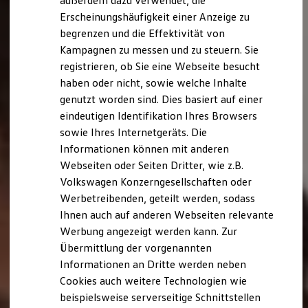
außerdem dazu verwendet, die
Hybridautos
Erscheinungshäufigkeit einer Anzeige zu
Marke und Erlebnis
begrenzen und die Effektivität von
Volkswagen R und R Experience
R-Modelle
Kampagnen zu messen und zu steuern. Sie
R Experience
registrieren, ob Sie eine Webseite besucht
Driving Experience
haben oder nicht, sowie welche Inhalte
Volkswagen entdecken
Werkbesichtigung
genutzt worden sind. Dies basiert auf einer
Factory visit
eindeutigen Identifikation Ihres Browsers
Lifestyle Shop
sowie Ihres Internetgeräts. Die
T-Roc Kollektion
Golf Kollektion
Informationen können mit anderen
ID. Kollektion
Webseiten oder Seiten Dritter, wie z.B.
Volkswagen Kollektion
Volkswagen Konzerngesellschaften oder
R-Kollektion
GTI Kollektion
Werbetreibenden, geteilt werden, sodass
Fußball Drop
Ihnen auch auf anderen Webseiten relevante
we drive football
Werbung angezeigt werden kann. Zur
#wedriveproud
Besitzer und Service
Übermittlung der vorgenannten
myVolkswagen
Informationen an Dritte werden neben
Software Updates
Cookies auch weitere Technologien wie
Service und Ersatzteile
Inspektion und HU/AU
beispielsweise serverseitige Schnittstellen
Reparaturen und Checks