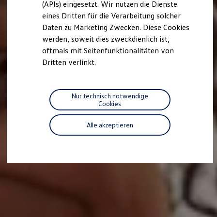
(APIs) eingesetzt. Wir nutzen die Dienste
Motorenöl und Flüssigkeiten
eines Dritten für die Verarbeitung solcher
Räder und Reifen
Pannen- und Unfallhilfe
Daten zu Marketing Zwecken. Diese Cookies
Economy Service
werden, soweit dies zweckdienlich ist,
Volkswagen Teile
oftmals mit Seitenfunktionalitäten von
Zubehör
Modellspezifisches Zubehör
Dritten verlinkt.
Schutz und Pflege
Transport
Entertainment und Elektronik
Individualisieren
Nur technisch notwendige
Wallbox und Ladekabel
Cookies
Digitale Extras
Dienste für Ihr Modell finden
Alle akzeptieren
Volkswagen Apps, Login und Shop
Handy und Fahrzeug verbinden
Updates für Software, Karten und Radio
Über Ihr Auto
Vorgängermodelle
Kundeninformationen
Volkswagen Kundenbetreuung
Warn- und Kontrollleuchten
Assistenzsysteme
Digitale Betriebsanleitung
Live Beratung