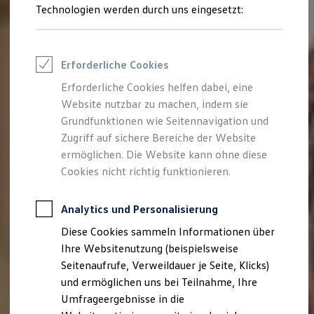
Reifenpakete
Technologien werden durch uns eingesetzt:
Leasing
Leasing-Angebote
Gebrauchtwagen Leasing
Junge Gebrauchtwagen-Leasing
Erforderliche Cookies
Elektroauto Leasing
Kleinwagen-Leasing
Erforderliche Cookies helfen dabei, eine
Leasing ohne Anzahlung
Website nutzbar zu machen, indem sie
Finanzierung
Autokredit mit Schlussrate
Grundfunktionen wie Seitennavigation und
Versicherungen und Garantien
Zugriff auf sichere Bereiche der Website
Kfz-Versicherung
ermöglichen. Die Website kann ohne diese
Restschuldversicherungen
Garantien
Cookies nicht richtig funktionieren.
Wartungsverträge
Geschäftskunden
Professional Class bei Volkswagen
Analytics und Personalisierung
Großkunden
Diese Cookies sammeln Informationen über
Behörden
Direktkunden
Ihre Websitenutzung (beispielsweise
Sonderfahrzeuge
Seitenaufrufe, Verweildauer je Seite, Klicks)
Anpfiff zum Gewinn
und ermöglichen uns bei Teilnahme, Ihre
Elektromobilität
Elektroautos
Umfrageergebnisse in die
ID. Tutorials