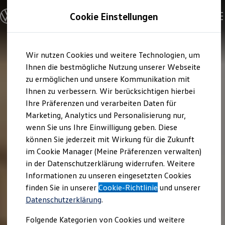
Modelle und Konfigurator
Cookie Einstellungen
Konfigurator
Modelle vergleichen
Konfiguration laden
Zum
Zum
Autosuche
Wir nutzen Cookies und weitere Technologien, um
Hauptinhalt
Footer
Elektroautos
springen
springen
Ihnen die bestmögliche Nutzung unserer Webseite
ENERGY Sondermodelle
Nutzfahrzeuge
zu ermöglichen und unsere Kommunikation mit
SUV und CUV
Ihnen zu verbessern. Wir berücksichtigen hierbei
Familienautos
Ihre Präferenzen und verarbeiten Daten für
Kombis
Kompaktwagen
Marketing, Analytics und Personalisierung nur,
Sportwagen
wenn Sie uns Ihre Einwilligung geben. Diese
Schnell verfügbare Fahrzeuge
Angebote und Produkte
können Sie jederzeit mit Wirkung für die Zukunft
Aktuelle Angebote
im Cookie Manager (Meine Präferenzen verwalten)
E-Auto-Förderung
in der Datenschutzerklärung widerrufen. Weitere
Volkswagen Marktplatz
Informationen zu unseren eingesetzten Cookies
Die ENERGY Sondermodelle
Junge Gebrauchtwagen und Gebrauchtwagen
finden Sie in unserer
Cookie-Richtlinie
und unserer
Volkswagen Zertifizierte Gebrauchtwagen
Datenschutzerklärung
.
Elektromobilität bei Gebrauchtwagen
Zubehör- und Serviceangebote
Folgende Kategorien von Cookies und weitere
Saisonangebote