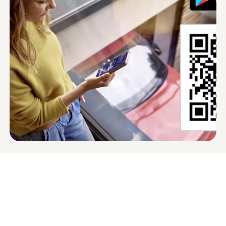
Die
Volkswagen
App
- der
digitale Begleiter für Ihren
Volkswagen
Mit der
Volkswagen
App greifen Sie bequem auf die