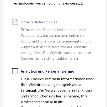
Reifenpakete
Technologien werden durch uns eingesetzt:
Leasing
Leasing-Angebote
Gebrauchtwagen Leasing
Junge Gebrauchtwagen-Leasing
Erforderliche Cookies
Elektroauto Leasing
Kleinwagen-Leasing
Erforderliche Cookies helfen dabei, eine
Leasing ohne Anzahlung
Website nutzbar zu machen, indem sie
Finanzierung
Autokredit mit Schlussrate
Grundfunktionen wie Seitennavigation und
Versicherungen und Garantien
Zugriff auf sichere Bereiche der Website
Kfz-Versicherung
ermöglichen. Die Website kann ohne diese
Restschuldversicherungen
Garantien
Cookies nicht richtig funktionieren.
Wartungsverträge
Geschäftskunden
Professional Class bei Volkswagen
Analytics und Personalisierung
Großkunden
Diese Cookies sammeln Informationen über
Behörden
Direktkunden
Ihre Websitenutzung (beispielsweise
Sonderfahrzeuge
Seitenaufrufe, Verweildauer je Seite, Klicks)
Anpfiff zum Gewinn
und ermöglichen uns bei Teilnahme, Ihre
Elektromobilität
Elektroautos
Umfrageergebnisse in die
ID. Tutorials