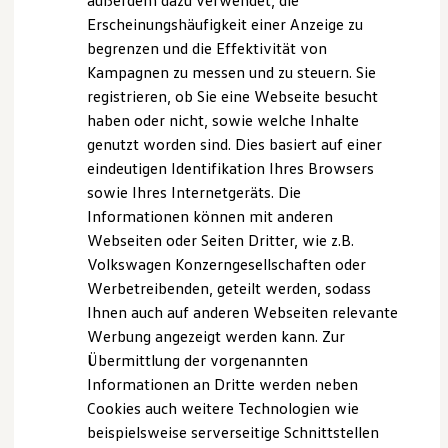
außerdem dazu verwendet, die
Hybridautos
Erscheinungshäufigkeit einer Anzeige zu
Marke und Erlebnis
begrenzen und die Effektivität von
Volkswagen R und R Experience
R-Modelle
Kampagnen zu messen und zu steuern. Sie
R Experience
registrieren, ob Sie eine Webseite besucht
Driving Experience
haben oder nicht, sowie welche Inhalte
Volkswagen entdecken
Werkbesichtigung
genutzt worden sind. Dies basiert auf einer
Factory visit
eindeutigen Identifikation Ihres Browsers
Lifestyle Shop
sowie Ihres Internetgeräts. Die
T-Roc Kollektion
Golf Kollektion
Informationen können mit anderen
ID. Kollektion
Webseiten oder Seiten Dritter, wie z.B.
Volkswagen Kollektion
Volkswagen Konzerngesellschaften oder
R-Kollektion
GTI Kollektion
Werbetreibenden, geteilt werden, sodass
Fußball Drop
Ihnen auch auf anderen Webseiten relevante
we drive football
Werbung angezeigt werden kann. Zur
#wedriveproud
Besitzer und Service
Übermittlung der vorgenannten
myVolkswagen
Informationen an Dritte werden neben
Software Updates
Cookies auch weitere Technologien wie
Service und Ersatzteile
Inspektion und HU/AU
beispielsweise serverseitige Schnittstellen
Reparaturen und Checks