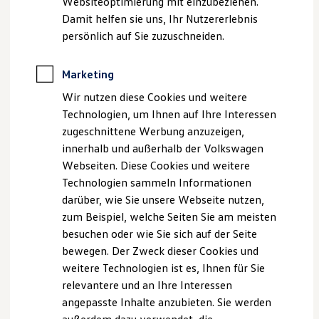
Websiteoptimierung mit einzubeziehen.
Elektrofahrzeugkonzepte
Damit helfen sie uns, Ihr Nutzererlebnis
ID. EVERY1
Reichweite
persönlich auf Sie zuzuschneiden.
Reichweite der ID. Modelle
Reichweite im Winter
Rekuperation
Marketing
Laden
Wir nutzen diese Cookies und weitere
Laden unterwegs
Laden Zuhause
Technologien, um Ihnen auf Ihre Interessen
Ladestationen finden
zugeschnittene Werbung anzuzeigen,
Ladezeitensimulator
innerhalb und außerhalb der Volkswagen
Batterie
Sicherheit
Webseiten. Diese Cookies und weitere
Garantie und Lebensdauer
Technologien sammeln Informationen
Nachhaltigkeit
darüber, wie Sie unsere Webseite nutzen,
Technologie
Kosten und Kauf
zum Beispiel, welche Seiten Sie am meisten
Verbrauchskosten
besuchen oder wie Sie sich auf der Seite
Kaufoptionen
bewegen. Der Zweck dieser Cookies und
E-Auto-Förderung
Software und Konnektivität
weitere Technologien ist es, Ihnen für Sie
Die ID. Software 6
relevantere und an Ihre Interessen
ID. Software Versionen und Updates
angepasste Inhalte anzubieten. Sie werden
Digitale Extras
Schnittstellen zu Ihrem ID.