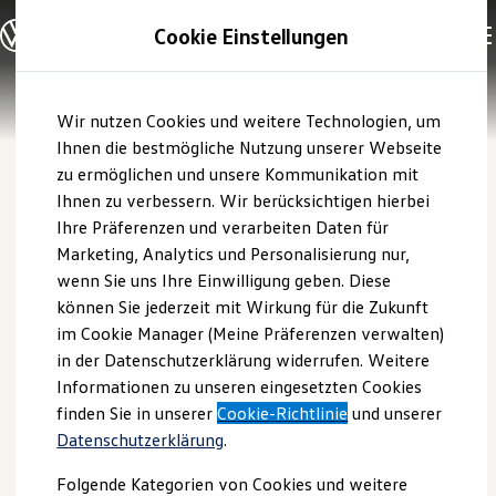
Modelle und Konfigurator
Cookie Einstellungen
Konfigurator
Modelle vergleichen
Konfiguration laden
Zum
Zum
Autosuche
Wir nutzen Cookies und weitere Technologien, um
Hauptinhalt
Footer
Elektroautos
springen
springen
Ihnen die bestmögliche Nutzung unserer Webseite
ENERGY Sondermodelle
Nutzfahrzeuge
zu ermöglichen und unsere Kommunikation mit
SUV und CUV
Ihnen zu verbessern. Wir berücksichtigen hierbei
Familienautos
Ihre Präferenzen und verarbeiten Daten für
Kombis
Kompaktwagen
Marketing, Analytics und Personalisierung nur,
Sportwagen
wenn Sie uns Ihre Einwilligung geben. Diese
Schnell verfügbare Fahrzeuge
Angebote und Produkte
können Sie jederzeit mit Wirkung für die Zukunft
Aktuelle Angebote
im Cookie Manager (Meine Präferenzen verwalten)
E-Auto-Förderung
in der Datenschutzerklärung widerrufen. Weitere
Volkswagen Marktplatz
Informationen zu unseren eingesetzten Cookies
Die ENERGY Sondermodelle
Junge Gebrauchtwagen und Gebrauchtwagen
finden Sie in unserer
Cookie-Richtlinie
und unserer
Volkswagen Zertifizierte Gebrauchtwagen
Datenschutzerklärung
.
Elektromobilität bei Gebrauchtwagen
Zubehör- und Serviceangebote
Folgende Kategorien von Cookies und weitere
Saisonangebote