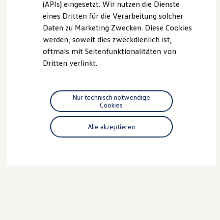
(APIs) eingesetzt. Wir nutzen die Dienste
Motorenöl und Flüssigkeiten
eines Dritten für die Verarbeitung solcher
Räder und Reifen
Pannen- und Unfallhilfe
Daten zu Marketing Zwecken. Diese Cookies
Economy Service
werden, soweit dies zweckdienlich ist,
Volkswagen Teile
oftmals mit Seitenfunktionalitäten von
Zubehör
Modellspezifisches Zubehör
Dritten verlinkt.
Schutz und Pflege
Transport
Entertainment und Elektronik
Individualisieren
Nur technisch notwendige
Wallbox und Ladekabel
Cookies
Digitale Extras
Dienste für Ihr Modell finden
Alle akzeptieren
Volkswagen Apps, Login und Shop
Handy und Fahrzeug verbinden
Updates für Software, Karten und Radio
Über Ihr Auto
Vorgängermodelle
Kundeninformationen
Volkswagen Kundenbetreuung
Warn- und Kontrollleuchten
Assistenzsysteme
Digitale Betriebsanleitung
Live Beratung