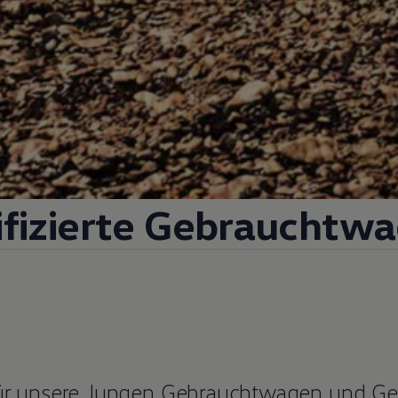
fizierte
Gebrauchtwa
für unsere Jungen
Gebrauchtwagen
und
Ge