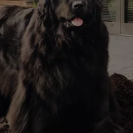
Hybridautos
Marke und Erlebnis
Volkswagen R und R Experience
R-Modelle
R Experience
Driving Experience
Volkswagen entdecken
Werkbesichtigung
Factory visit
Lifestyle Shop
T-Roc Kollektion
Golf Kollektion
ID. Kollektion
Volkswagen Kollektion
R-Kollektion
GTI Kollektion
Fußball Drop
we drive football
#wedriveproud
Besitzer und Service
myVolkswagen
Software Updates
Service und Ersatzteile
Inspektion und HU/AU
Reparaturen und Checks