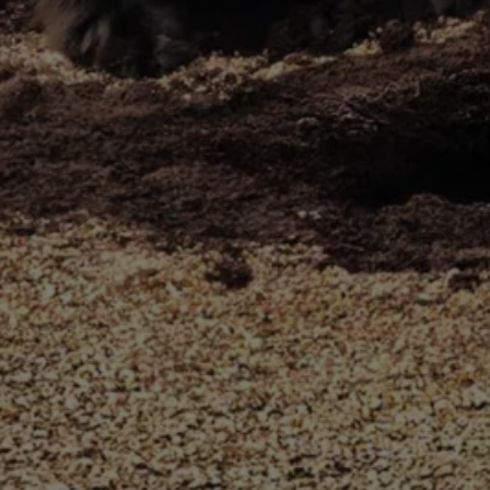
Motorenöl und Flüssigkeiten
Räder und Reifen
Pannen- und Unfallhilfe
Economy Service
Volkswagen Teile
Zubehör
Modellspezifisches Zubehör
Schutz und Pflege
Transport
Entertainment und Elektronik
Individualisieren
Wallbox und Ladekabel
Digitale Extras
Dienste für Ihr Modell finden
Volkswagen Apps, Login und Shop
Handy und Fahrzeug verbinden
Updates für Software, Karten und Radio
Über Ihr Auto
Vorgängermodelle
Kundeninformationen
Volkswagen Kundenbetreuung
Warn- und Kontrollleuchten
Assistenzsysteme
Digitale Betriebsanleitung
Live Beratung