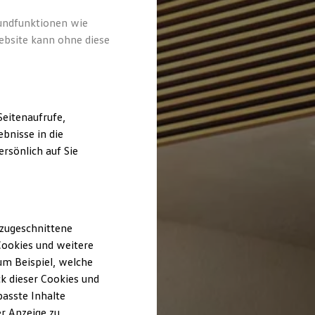
rundfunktionen wie
ebsite kann ohne diese
eitenaufrufe,
bnisse in die
rsönlich auf Sie
 zugeschnittene
ookies und weitere
m Beispiel, welche
k dieser Cookies und
passte Inhalte
r Anzeige zu