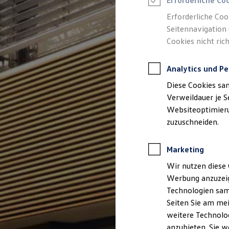
Erforderliche Co
Reifenpakete
Leasing
Erforderliche Coo
Leasing-Angebote
Seitennavigation 
Gebrauchtwagen Leasing
Cookies nicht rich
Junge Gebrauchtwagen-Leasing
Elektroauto Leasing
Kleinwagen-Leasing
Analytics und Pe
Leasing ohne Anzahlung
Finanzierung
Diese Cookies sa
Autokredit mit Schlussrate
Versicherungen und Garantien
Verweildauer je S
Kfz-Versicherung
Websiteoptimierun
Restschuldversicherungen
zuzuschneiden.
Garantien
Wartungsverträge
Geschäftskunden
Marketing
Professional Class bei Volkswagen
Großkunden
Wir nutzen diese 
Behörden
Werbung anzuzeig
Direktkunden
Sonderfahrzeuge
Technologien sam
Anpfiff zum Gewinn
Seiten Sie am mei
Elektromobilität
weitere Technolog
Elektroautos
ID. Tutorials
anzubieten. Sie w