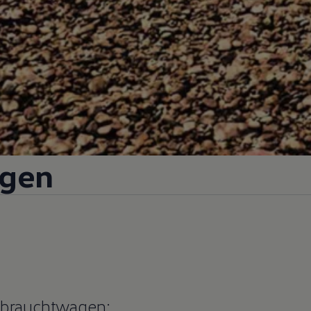
gen
brauchtwagen
: