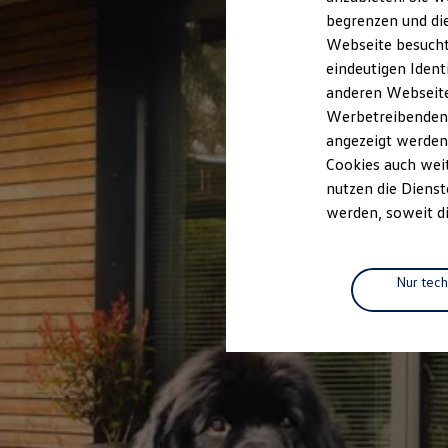
Elektrofahrzeugkonzepte
begrenzen und die
ID. EVERY1
Webseite besucht 
Reichweite
Reichweite der ID. Modelle
eindeutigen Ident
Reichweite im Winter
anderen Webseiten
Rekuperation
Werbetreibenden,
Laden
Laden unterwegs
angezeigt werden
Laden Zuhause
Cookies auch weit
Ladestationen finden
nutzen die Dienst
Ladezeitensimulator
Batterie
werden, soweit di
Sicherheit
Garantie und Lebensdauer
Nachhaltigkeit
Technologie
Nur tec
Kosten und Kauf
Verbrauchskosten
Kaufoptionen
E-Auto-Förderung
Software und Konnektivität
Die ID. Software 6
ID. Software Versionen und Updates
Digitale Extras
Schnittstellen zu Ihrem ID.