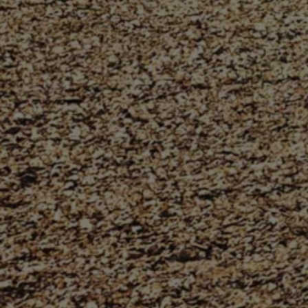
Magazin
Lifestyle
Transport
Familie
Elektromobilität
Volkswagen R
Pannen- und Unfallhilfe
Volkswagen Kundenbetreuung