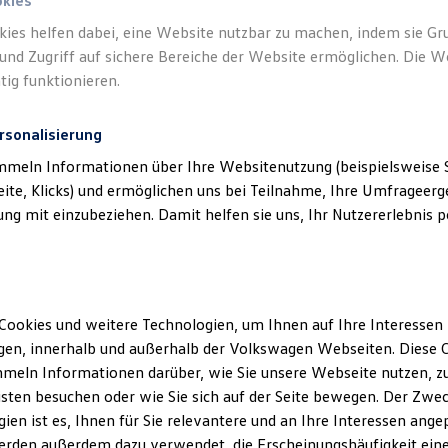
okies
kies helfen dabei, eine Website nutzbar zu machen, indem sie G
und Zugriff auf sichere Bereiche der Website ermöglichen. Die W
tig funktionieren.
rsonalisierung
mmeln Informationen über Ihre Websitenutzung (beispielsweise S
eite, Klicks) und ermöglichen uns bei Teilnahme, Ihre Umfrageerge
g mit einzubeziehen. Damit helfen sie uns, Ihr Nutzererlebnis pe
Cookies und weitere Technologien, um Ihnen auf Ihre Interessen
en, innerhalb und außerhalb der Volkswagen Webseiten. Diese C
meln Informationen darüber, wie Sie unsere Webseite nutzen, zu
sten besuchen oder wie Sie sich auf der Seite bewegen. Der Zwec
ien ist es, Ihnen für Sie relevantere und an Ihre Interessen ange
erden außerdem dazu verwendet, die Erscheinungshäufigkeit eine