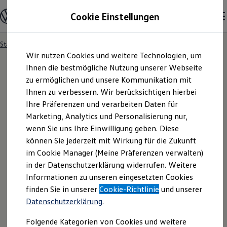
Modelle und Konfigurator
Cookie Einstellungen
Konfigurator
Modelle vergleichen
Konfiguration laden
Startseite
Elektromobilität
Laden
Ladezeitensimulator
Zum
Zum
Autosuche
Wir nutzen Cookies und weitere Technologien, um
Hauptinhalt
Footer
Elektroautos
springen
springen
Ihnen die bestmögliche Nutzung unserer Webseite
ENERGY Sondermodelle
Nutzfahrzeuge
zu ermöglichen und unsere Kommunikation mit
SUV und CUV
Ihnen zu verbessern. Wir berücksichtigen hierbei
Ihr ID. Ladezeiten-
Familienautos
Ihre Präferenzen und verarbeiten Daten für
Kombis
Kompaktwagen
Marketing, Analytics und Personalisierung nur,
Simulator
Sportwagen
wenn Sie uns Ihre Einwilligung geben. Diese
Schnell verfügbare Fahrzeuge
Angebote und Produkte
können Sie jederzeit mit Wirkung für die Zukunft
Aktuelle Angebote
Die Ladezeit Ihres ID. hängt von verschiedenen
im Cookie Manager (Meine Präferenzen verwalten)
E-Auto-Förderung
in der Datenschutzerklärung widerrufen. Weitere
Faktoren ab – vom Ladeort über die Leistung bis hin
Volkswagen Marktplatz
Informationen zu unseren eingesetzten Cookies
Die ENERGY Sondermodelle
zum aktuellen Batteriestand.
Junge Gebrauchtwagen und Gebrauchtwagen
finden Sie in unserer
Cookie-Richtlinie
und unserer
Volkswagen Zertifizierte Gebrauchtwagen
Datenschutzerklärung
.
Elektromobilität bei Gebrauchtwagen
Zubehör- und Serviceangebote
Folgende Kategorien von Cookies und weitere
Saisonangebote