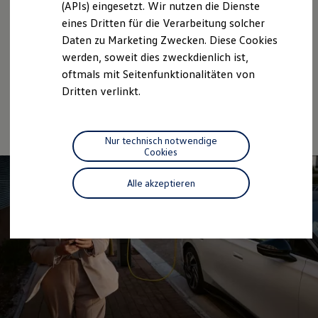
(APIs) eingesetzt. Wir nutzen die Dienste
Motorenöl und Flüssigkeiten
eines Dritten für die Verarbeitung solcher
Räder und Reifen
Pannen- und Unfallhilfe
Daten zu Marketing Zwecken. Diese Cookies
Economy Service
werden, soweit dies zweckdienlich ist,
Volkswagen Teile
oftmals mit Seitenfunktionalitäten von
Zubehör
Modellspezifisches Zubehör
Dritten verlinkt.
Schutz und Pflege
Transport
Entertainment und Elektronik
Individualisieren
Nur technisch notwendige
Wallbox und Ladekabel
Cookies
Digitale Extras
Dienste für Ihr Modell finden
Alle akzeptieren
Volkswagen Apps, Login und Shop
Handy und Fahrzeug verbinden
Updates für Software, Karten und Radio
Über Ihr Auto
Vorgängermodelle
Kundeninformationen
Volkswagen Kundenbetreuung
Warn- und Kontrollleuchten
Assistenzsysteme
Digitale Betriebsanleitung
Live Beratung