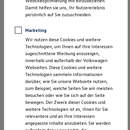
Websiteoptimierung mit einzubeziehen.
Elektrofahrzeugkonzepte
Damit helfen sie uns, Ihr Nutzererlebnis
ID. EVERY1
Reichweite
persönlich auf Sie zuzuschneiden.
Reichweite der ID. Modelle
Reichweite im Winter
Rekuperation
Marketing
Laden
Wir nutzen diese Cookies und weitere
Laden unterwegs
Laden Zuhause
Technologien, um Ihnen auf Ihre Interessen
Ladestationen finden
zugeschnittene Werbung anzuzeigen,
Ladezeitensimulator
innerhalb und außerhalb der Volkswagen
Batterie
Sicherheit
Webseiten. Diese Cookies und weitere
Garantie und Lebensdauer
Technologien sammeln Informationen
Nachhaltigkeit
darüber, wie Sie unsere Webseite nutzen,
Technologie
Kosten und Kauf
zum Beispiel, welche Seiten Sie am meisten
Verbrauchskosten
besuchen oder wie Sie sich auf der Seite
Kaufoptionen
bewegen. Der Zweck dieser Cookies und
E-Auto-Förderung
Software und Konnektivität
weitere Technologien ist es, Ihnen für Sie
Die ID. Software 6
relevantere und an Ihre Interessen
ID. Software Versionen und Updates
angepasste Inhalte anzubieten. Sie werden
Digitale Extras
Schnittstellen zu Ihrem ID.