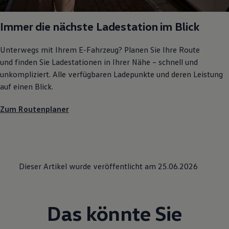
Magazin
Lifestyle
Immer die nächste Ladestation im Blick
Transport
Familie
Elektromobilität
Unterwegs mit Ihrem E-Fahrzeug? Planen Sie Ihre Route
Volkswagen R
und finden Sie Ladestationen in Ihrer Nähe – schnell und
Pannen- und Unfallhilfe
Volkswagen Kundenbetreuung
unkompliziert. Alle verfügbaren Ladepunkte und deren Leistung
auf einen Blick.
Zum Routenplaner
Dieser Artikel wurde veröffentlicht am 25.06.2026
Das könnte Sie