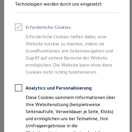
Reifenpakete
Technologien werden durch uns eingesetzt:
Leasing
Leasing-Angebote
Gebrauchtwagen Leasing
Junge Gebrauchtwagen-Leasing
Erforderliche Cookies
Elektroauto Leasing
Kleinwagen-Leasing
Erforderliche Cookies helfen dabei, eine
Leasing ohne Anzahlung
Website nutzbar zu machen, indem sie
Finanzierung
Autokredit mit Schlussrate
Grundfunktionen wie Seitennavigation und
Versicherungen und Garantien
Zugriff auf sichere Bereiche der Website
Kfz-Versicherung
ermöglichen. Die Website kann ohne diese
Restschuldversicherungen
Garantien
Cookies nicht richtig funktionieren.
Wartungsverträge
Geschäftskunden
Professional Class bei Volkswagen
Analytics und Personalisierung
Großkunden
Diese Cookies sammeln Informationen über
Behörden
Direktkunden
Ihre Websitenutzung (beispielsweise
Sonderfahrzeuge
Seitenaufrufe, Verweildauer je Seite, Klicks)
Anpfiff zum Gewinn
und ermöglichen uns bei Teilnahme, Ihre
Elektromobilität
Elektroautos
Umfrageergebnisse in die
ID. Tutorials