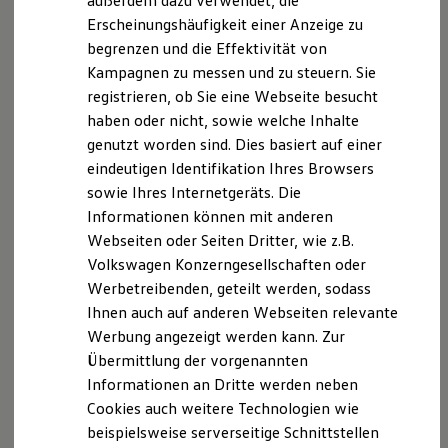
außerdem dazu verwendet, die
Hybridautos
Erscheinungshäufigkeit einer Anzeige zu
Marke und Erlebnis
begrenzen und die Effektivität von
Volkswagen R und R Experience
R-Modelle
Kampagnen zu messen und zu steuern. Sie
R Experience
registrieren, ob Sie eine Webseite besucht
Driving Experience
haben oder nicht, sowie welche Inhalte
Volkswagen entdecken
Werkbesichtigung
genutzt worden sind. Dies basiert auf einer
Factory visit
eindeutigen Identifikation Ihres Browsers
Lifestyle Shop
sowie Ihres Internetgeräts. Die
T-Roc Kollektion
Golf Kollektion
Informationen können mit anderen
ID. Kollektion
Webseiten oder Seiten Dritter, wie z.B.
Volkswagen Kollektion
Volkswagen Konzerngesellschaften oder
R-Kollektion
GTI Kollektion
Werbetreibenden, geteilt werden, sodass
Fußball Drop
Ihnen auch auf anderen Webseiten relevante
we drive football
Werbung angezeigt werden kann. Zur
#wedriveproud
Besitzer und Service
Übermittlung der vorgenannten
myVolkswagen
Informationen an Dritte werden neben
Software Updates
Cookies auch weitere Technologien wie
Service und Ersatzteile
Inspektion und HU/AU
beispielsweise serverseitige Schnittstellen
Reparaturen und Checks