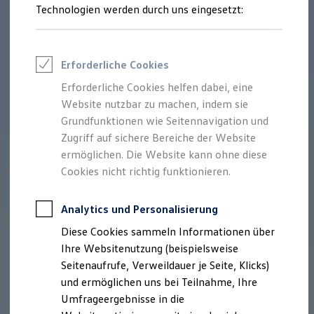
Reifenpakete
Technologien werden durch uns eingesetzt:
Leasing
Leasing-Angebote
Gebrauchtwagen Leasing
Junge Gebrauchtwagen-Leasing
Erforderliche Cookies
Elektroauto Leasing
Kleinwagen-Leasing
Erforderliche Cookies helfen dabei, eine
Leasing ohne Anzahlung
Website nutzbar zu machen, indem sie
Finanzierung
Autokredit mit Schlussrate
Grundfunktionen wie Seitennavigation und
Versicherungen und Garantien
Zugriff auf sichere Bereiche der Website
Kfz-Versicherung
ermöglichen. Die Website kann ohne diese
Restschuldversicherungen
Garantien
Cookies nicht richtig funktionieren.
Wartungsverträge
Geschäftskunden
Professional Class bei Volkswagen
Analytics und Personalisierung
Großkunden
Diese Cookies sammeln Informationen über
Behörden
Direktkunden
Ihre Websitenutzung (beispielsweise
Sonderfahrzeuge
Seitenaufrufe, Verweildauer je Seite, Klicks)
Anpfiff zum Gewinn
und ermöglichen uns bei Teilnahme, Ihre
Elektromobilität
Elektroautos
Umfrageergebnisse in die
ID. Tutorials