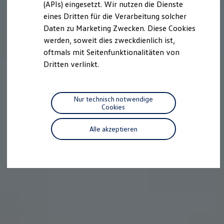
(APIs) eingesetzt. Wir nutzen die Dienste
Motorenöl und Flüssigkeiten
eines Dritten für die Verarbeitung solcher
Räder und Reifen
Pannen- und Unfallhilfe
Daten zu Marketing Zwecken. Diese Cookies
Economy Service
werden, soweit dies zweckdienlich ist,
Volkswagen Teile
oftmals mit Seitenfunktionalitäten von
Zubehör
Modellspezifisches Zubehör
Dritten verlinkt.
Schutz und Pflege
Transport
Entertainment und Elektronik
Individualisieren
Nur technisch notwendige
Wallbox und Ladekabel
Cookies
Digitale Extras
Dienste für Ihr Modell finden
Alle akzeptieren
Volkswagen Apps, Login und Shop
Handy und Fahrzeug verbinden
Updates für Software, Karten und Radio
Über Ihr Auto
Vorgängermodelle
Kundeninformationen
Volkswagen Kundenbetreuung
Warn- und Kontrollleuchten
Assistenzsysteme
Digitale Betriebsanleitung
Live Beratung