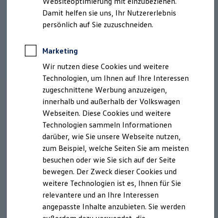
Websiteoptimierung mit einzubeziehen.
Elektrofahrzeugkonzepte
Damit helfen sie uns, Ihr Nutzererlebnis
ID. EVERY1
Reichweite
persönlich auf Sie zuzuschneiden.
Reichweite der ID. Modelle
Reichweite im Winter
Rekuperation
Marketing
Laden
Wir nutzen diese Cookies und weitere
Laden unterwegs
Laden Zuhause
Technologien, um Ihnen auf Ihre Interessen
Ladestationen finden
zugeschnittene Werbung anzuzeigen,
Ladezeitensimulator
innerhalb und außerhalb der Volkswagen
Batterie
Sicherheit
Webseiten. Diese Cookies und weitere
Garantie und Lebensdauer
Technologien sammeln Informationen
Nachhaltigkeit
darüber, wie Sie unsere Webseite nutzen,
Technologie
Kosten und Kauf
zum Beispiel, welche Seiten Sie am meisten
Verbrauchskosten
besuchen oder wie Sie sich auf der Seite
Kaufoptionen
bewegen. Der Zweck dieser Cookies und
E-Auto-Förderung
Software und Konnektivität
weitere Technologien ist es, Ihnen für Sie
Die ID. Software 6
relevantere und an Ihre Interessen
ID. Software Versionen und Updates
angepasste Inhalte anzubieten. Sie werden
Digitale Extras
Schnittstellen zu Ihrem ID.