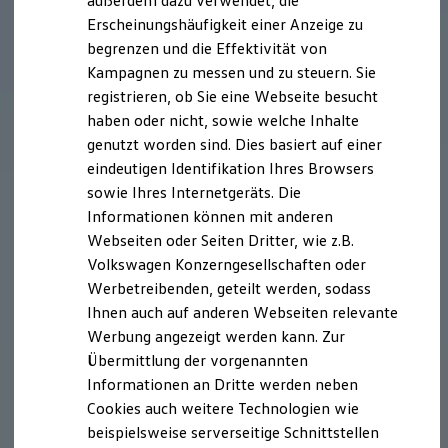
außerdem dazu verwendet, die
Hybridautos
Erscheinungshäufigkeit einer Anzeige zu
Marke und Erlebnis
begrenzen und die Effektivität von
Volkswagen R und R Experience
R-Modelle
Kampagnen zu messen und zu steuern. Sie
R Experience
registrieren, ob Sie eine Webseite besucht
Driving Experience
haben oder nicht, sowie welche Inhalte
Volkswagen entdecken
Werkbesichtigung
genutzt worden sind. Dies basiert auf einer
Factory visit
eindeutigen Identifikation Ihres Browsers
Lifestyle Shop
sowie Ihres Internetgeräts. Die
T-Roc Kollektion
Golf Kollektion
Informationen können mit anderen
ID. Kollektion
Webseiten oder Seiten Dritter, wie z.B.
Volkswagen Kollektion
Volkswagen Konzerngesellschaften oder
R-Kollektion
GTI Kollektion
Werbetreibenden, geteilt werden, sodass
Fußball Drop
Ihnen auch auf anderen Webseiten relevante
we drive football
Werbung angezeigt werden kann. Zur
#wedriveproud
Besitzer und Service
Übermittlung der vorgenannten
myVolkswagen
Informationen an Dritte werden neben
Software Updates
Cookies auch weitere Technologien wie
Service und Ersatzteile
Inspektion und HU/AU
beispielsweise serverseitige Schnittstellen
Reparaturen und Checks