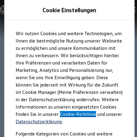
Modelle und Konfigurator
Cookie Einstellungen
Konfigurator
Modelle vergleichen
Konfiguration laden
Zum
Zum
Autosuche
Wir nutzen Cookies und weitere Technologien, um
Hauptinhalt
Footer
Elektroautos
springen
springen
Ihnen die bestmögliche Nutzung unserer Webseite
ENERGY Sondermodelle
Nutzfahrzeuge
zu ermöglichen und unsere Kommunikation mit
SUV und CUV
Ihnen zu verbessern. Wir berücksichtigen hierbei
Familienautos
Ihre Präferenzen und verarbeiten Daten für
Kombis
Kompaktwagen
Marketing, Analytics und Personalisierung nur,
Sportwagen
wenn Sie uns Ihre Einwilligung geben. Diese
Schnell verfügbare Fahrzeuge
Angebote und Produkte
können Sie jederzeit mit Wirkung für die Zukunft
Aktuelle Angebote
im Cookie Manager (Meine Präferenzen verwalten)
E-Auto-Förderung
in der Datenschutzerklärung widerrufen. Weitere
Volkswagen Marktplatz
Informationen zu unseren eingesetzten Cookies
Die ENERGY Sondermodelle
Junge Gebrauchtwagen und Gebrauchtwagen
finden Sie in unserer
Cookie-Richtlinie
und unserer
Volkswagen Zertifizierte Gebrauchtwagen
Datenschutzerklärung
.
Elektromobilität bei Gebrauchtwagen
Zubehör- und Serviceangebote
Folgende Kategorien von Cookies und weitere
Saisonangebote