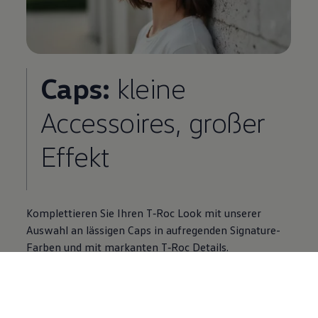
Caps:
kleine
Accessoires, großer
Effekt
Komplettieren Sie Ihren
T‑Roc
Look mit unserer
Auswahl an lässigen Caps in aufregenden Signature-
Farben und mit markanten
T‑Roc
Details.
Jetzt Caps kaufen