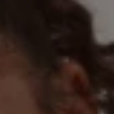
Magazin
Lifestyle
Transport
Familie
Elektromobilität
Volkswagen R
Pannen- und Unfallhilfe
Volkswagen Kundenbetreuung