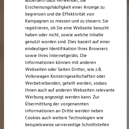
außerdem dazu verwendet, die
Hybridautos
Erscheinungshäufigkeit einer Anzeige zu
Marke und Erlebnis
begrenzen und die Effektivität von
Volkswagen R und R Experience
R-Modelle
Kampagnen zu messen und zu steuern. Sie
R Experience
registrieren, ob Sie eine Webseite besucht
Driving Experience
haben oder nicht, sowie welche Inhalte
Volkswagen entdecken
Werkbesichtigung
genutzt worden sind. Dies basiert auf einer
Factory visit
eindeutigen Identifikation Ihres Browsers
Lifestyle Shop
sowie Ihres Internetgeräts. Die
T-Roc Kollektion
Golf Kollektion
Informationen können mit anderen
ID. Kollektion
Webseiten oder Seiten Dritter, wie z.B.
Volkswagen Kollektion
Volkswagen Konzerngesellschaften oder
R-Kollektion
GTI Kollektion
Werbetreibenden, geteilt werden, sodass
Fußball Drop
Ihnen auch auf anderen Webseiten relevante
we drive football
Werbung angezeigt werden kann. Zur
#wedriveproud
Besitzer und Service
Übermittlung der vorgenannten
myVolkswagen
Informationen an Dritte werden neben
Software Updates
Cookies auch weitere Technologien wie
Service und Ersatzteile
Inspektion und HU/AU
beispielsweise serverseitige Schnittstellen
Reparaturen und Checks