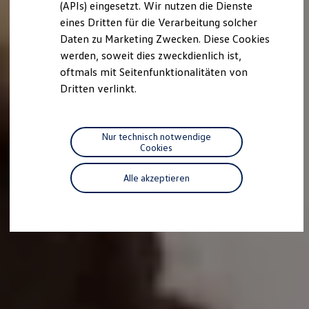
(APIs) eingesetzt. Wir nutzen die Dienste
Motorenöl und Flüssigkeiten
eines Dritten für die Verarbeitung solcher
Räder und Reifen
Pannen- und Unfallhilfe
Daten zu Marketing Zwecken. Diese Cookies
Economy Service
werden, soweit dies zweckdienlich ist,
Volkswagen Teile
oftmals mit Seitenfunktionalitäten von
Zubehör
Modellspezifisches Zubehör
Dritten verlinkt.
Schutz und Pflege
Transport
Entertainment und Elektronik
Individualisieren
Nur technisch notwendige
Wallbox und Ladekabel
Cookies
Digitale Extras
Dienste für Ihr Modell finden
Alle akzeptieren
Volkswagen Apps, Login und Shop
Handy und Fahrzeug verbinden
Updates für Software, Karten und Radio
Über Ihr Auto
Vorgängermodelle
Kundeninformationen
Volkswagen Kundenbetreuung
Warn- und Kontrollleuchten
Assistenzsysteme
Digitale Betriebsanleitung
Live Beratung