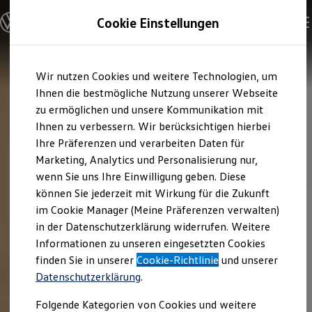
Modelle und Konfigurator
Cookie Einstellungen
Konfigurator
Modelle vergleichen
Konfiguration laden
Zum
Zum
Autosuche
Wir nutzen Cookies und weitere Technologien, um
Hauptinhalt
Footer
Elektroautos
springen
springen
Ihnen die bestmögliche Nutzung unserer Webseite
ENERGY Sondermodelle
Nutzfahrzeuge
zu ermöglichen und unsere Kommunikation mit
SUV und CUV
Ihnen zu verbessern. Wir berücksichtigen hierbei
Familienautos
Ihre Präferenzen und verarbeiten Daten für
Kombis
Kompaktwagen
Marketing, Analytics und Personalisierung nur,
Sportwagen
wenn Sie uns Ihre Einwilligung geben. Diese
Schnell verfügbare Fahrzeuge
Angebote und Produkte
können Sie jederzeit mit Wirkung für die Zukunft
Aktuelle Angebote
im Cookie Manager (Meine Präferenzen verwalten)
E-Auto-Förderung
in der Datenschutzerklärung widerrufen. Weitere
Volkswagen Marktplatz
Informationen zu unseren eingesetzten Cookies
Die ENERGY Sondermodelle
Junge Gebrauchtwagen und Gebrauchtwagen
finden Sie in unserer
Cookie-Richtlinie
und unserer
Volkswagen Zertifizierte Gebrauchtwagen
Datenschutzerklärung
.
Elektromobilität bei Gebrauchtwagen
Zubehör- und Serviceangebote
Folgende Kategorien von Cookies und weitere
Saisonangebote