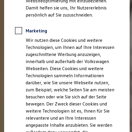
Websiteoptimierung mit einzubeziehen.
Elektrofahrzeugkonzepte
Damit helfen sie uns, Ihr Nutzererlebnis
ID. EVERY1
Reichweite
persönlich auf Sie zuzuschneiden.
Reichweite der ID. Modelle
Reichweite im Winter
Rekuperation
Marketing
Laden
Wir nutzen diese Cookies und weitere
Laden unterwegs
Laden Zuhause
Technologien, um Ihnen auf Ihre Interessen
Ladestationen finden
zugeschnittene Werbung anzuzeigen,
Ladezeitensimulator
innerhalb und außerhalb der Volkswagen
Batterie
Sicherheit
Webseiten. Diese Cookies und weitere
Garantie und Lebensdauer
Technologien sammeln Informationen
Nachhaltigkeit
darüber, wie Sie unsere Webseite nutzen,
Technologie
Kosten und Kauf
zum Beispiel, welche Seiten Sie am meisten
Verbrauchskosten
besuchen oder wie Sie sich auf der Seite
Kaufoptionen
bewegen. Der Zweck dieser Cookies und
E-Auto-Förderung
Software und Konnektivität
weitere Technologien ist es, Ihnen für Sie
Die ID. Software 6
relevantere und an Ihre Interessen
ID. Software Versionen und Updates
angepasste Inhalte anzubieten. Sie werden
Digitale Extras
Schnittstellen zu Ihrem ID.