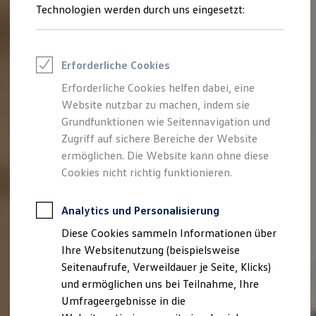
Reifenpakete
Technologien werden durch uns eingesetzt:
Leasing
Leasing-Angebote
Gebrauchtwagen Leasing
Junge Gebrauchtwagen-Leasing
Erforderliche Cookies
Elektroauto Leasing
Kleinwagen-Leasing
Erforderliche Cookies helfen dabei, eine
Leasing ohne Anzahlung
Website nutzbar zu machen, indem sie
Finanzierung
Autokredit mit Schlussrate
Grundfunktionen wie Seitennavigation und
Versicherungen und Garantien
Zugriff auf sichere Bereiche der Website
Kfz-Versicherung
ermöglichen. Die Website kann ohne diese
Restschuldversicherungen
Garantien
Cookies nicht richtig funktionieren.
Wartungsverträge
Geschäftskunden
Professional Class bei Volkswagen
Analytics und Personalisierung
Großkunden
Diese Cookies sammeln Informationen über
Behörden
Direktkunden
Ihre Websitenutzung (beispielsweise
Sonderfahrzeuge
Seitenaufrufe, Verweildauer je Seite, Klicks)
Anpfiff zum Gewinn
und ermöglichen uns bei Teilnahme, Ihre
Elektromobilität
Elektroautos
Umfrageergebnisse in die
ID. Tutorials