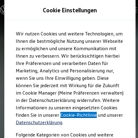
Modelle und Konfigurator
Cookie Einstellungen
Konfigurator
Modelle vergleichen
Konfiguration laden
Zum
Zum
Autosuche
Wir nutzen Cookies und weitere Technologien, um
Hauptinhalt
Footer
Elektroautos
springen
springen
Ihnen die bestmögliche Nutzung unserer Webseite
ENERGY Sondermodelle
Nutzfahrzeuge
zu ermöglichen und unsere Kommunikation mit
SUV und CUV
Ihnen zu verbessern. Wir berücksichtigen hierbei
Familienautos
Ihre Präferenzen und verarbeiten Daten für
Kombis
Kompaktwagen
Marketing, Analytics und Personalisierung nur,
Sportwagen
wenn Sie uns Ihre Einwilligung geben. Diese
Schnell verfügbare Fahrzeuge
Angebote und Produkte
können Sie jederzeit mit Wirkung für die Zukunft
Aktuelle Angebote
im Cookie Manager (Meine Präferenzen verwalten)
E-Auto-Förderung
in der Datenschutzerklärung widerrufen. Weitere
Volkswagen Marktplatz
Informationen zu unseren eingesetzten Cookies
Die ENERGY Sondermodelle
Junge Gebrauchtwagen und Gebrauchtwagen
finden Sie in unserer
Cookie-Richtlinie
und unserer
Volkswagen Zertifizierte Gebrauchtwagen
Datenschutzerklärung
.
Elektromobilität bei Gebrauchtwagen
Zubehör- und Serviceangebote
Folgende Kategorien von Cookies und weitere
Saisonangebote