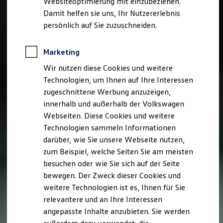
Websiteoptimierung mit einzubeziehen.
Elektrofahrzeugkonzepte
Damit helfen sie uns, Ihr Nutzererlebnis
ID. EVERY1
Reichweite
persönlich auf Sie zuzuschneiden.
Reichweite der ID. Modelle
Reichweite im Winter
Rekuperation
Marketing
Laden
Wir nutzen diese Cookies und weitere
Laden unterwegs
Laden Zuhause
Technologien, um Ihnen auf Ihre Interessen
Ladestationen finden
zugeschnittene Werbung anzuzeigen,
Ladezeitensimulator
innerhalb und außerhalb der Volkswagen
Batterie
Sicherheit
Webseiten. Diese Cookies und weitere
Garantie und Lebensdauer
Technologien sammeln Informationen
Nachhaltigkeit
darüber, wie Sie unsere Webseite nutzen,
Technologie
Kosten und Kauf
zum Beispiel, welche Seiten Sie am meisten
Verbrauchskosten
besuchen oder wie Sie sich auf der Seite
Kaufoptionen
bewegen. Der Zweck dieser Cookies und
E-Auto-Förderung
Software und Konnektivität
weitere Technologien ist es, Ihnen für Sie
Die ID. Software 6
relevantere und an Ihre Interessen
ID. Software Versionen und Updates
angepasste Inhalte anzubieten. Sie werden
Digitale Extras
Schnittstellen zu Ihrem ID.