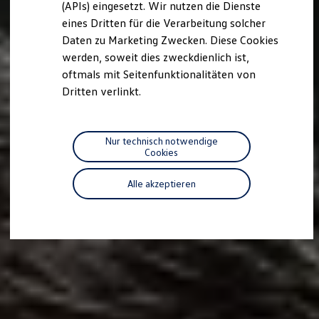
(APIs) eingesetzt. Wir nutzen die Dienste
Motorenöl und Flüssigkeiten
eines Dritten für die Verarbeitung solcher
Räder und Reifen
Pannen- und Unfallhilfe
Daten zu Marketing Zwecken. Diese Cookies
Economy Service
werden, soweit dies zweckdienlich ist,
Volkswagen Teile
oftmals mit Seitenfunktionalitäten von
Zubehör
Modellspezifisches Zubehör
Dritten verlinkt.
Schutz und Pflege
Transport
Entertainment und Elektronik
Individualisieren
Nur technisch notwendige
Wallbox und Ladekabel
Cookies
Digitale Extras
Dienste für Ihr Modell finden
Alle akzeptieren
Volkswagen Apps, Login und Shop
Handy und Fahrzeug verbinden
Updates für Software, Karten und Radio
Über Ihr Auto
Vorgängermodelle
Kundeninformationen
Volkswagen Kundenbetreuung
Warn- und Kontrollleuchten
Assistenzsysteme
Digitale Betriebsanleitung
Live Beratung