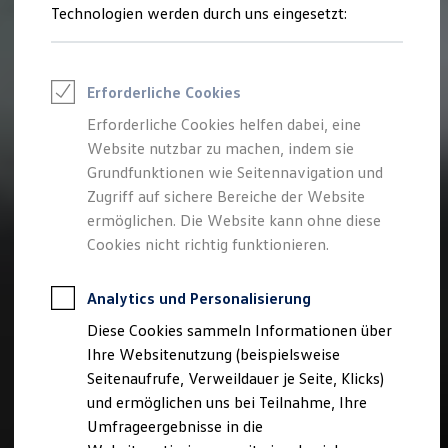
Reifenpakete
Technologien werden durch uns eingesetzt:
Leasing
Leasing-Angebote
Gebrauchtwagen Leasing
Junge Gebrauchtwagen-Leasing
Erforderliche Cookies
Elektroauto Leasing
Kleinwagen-Leasing
Erforderliche Cookies helfen dabei, eine
Leasing ohne Anzahlung
Website nutzbar zu machen, indem sie
Finanzierung
Autokredit mit Schlussrate
Grundfunktionen wie Seitennavigation und
Versicherungen und Garantien
Zugriff auf sichere Bereiche der Website
Kfz-Versicherung
ermöglichen. Die Website kann ohne diese
Restschuldversicherungen
Garantien
Cookies nicht richtig funktionieren.
Wartungsverträge
Geschäftskunden
Professional Class bei Volkswagen
Analytics und Personalisierung
Großkunden
Diese Cookies sammeln Informationen über
Behörden
Direktkunden
Ihre Websitenutzung (beispielsweise
Sonderfahrzeuge
Seitenaufrufe, Verweildauer je Seite, Klicks)
Anpfiff zum Gewinn
und ermöglichen uns bei Teilnahme, Ihre
Elektromobilität
Elektroautos
Umfrageergebnisse in die
ID. Tutorials