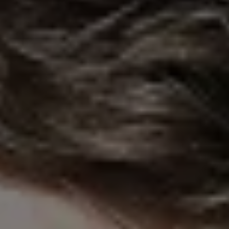
Magazin
Lifestyle
Transport
Familie
Elektromobilität
Volkswagen R
Pannen- und Unfallhilfe
Volkswagen Kundenbetreuung