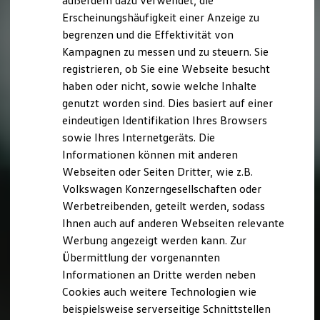
außerdem dazu verwendet, die
Hybridautos
Erscheinungshäufigkeit einer Anzeige zu
Marke und Erlebnis
begrenzen und die Effektivität von
Volkswagen R und R Experience
R-Modelle
Kampagnen zu messen und zu steuern. Sie
R Experience
registrieren, ob Sie eine Webseite besucht
Driving Experience
haben oder nicht, sowie welche Inhalte
Volkswagen entdecken
Werkbesichtigung
genutzt worden sind. Dies basiert auf einer
Factory visit
eindeutigen Identifikation Ihres Browsers
Lifestyle Shop
sowie Ihres Internetgeräts. Die
T-Roc Kollektion
Golf Kollektion
Informationen können mit anderen
ID. Kollektion
Webseiten oder Seiten Dritter, wie z.B.
Volkswagen Kollektion
Volkswagen Konzerngesellschaften oder
R-Kollektion
GTI Kollektion
Werbetreibenden, geteilt werden, sodass
Fußball Drop
Ihnen auch auf anderen Webseiten relevante
we drive football
Werbung angezeigt werden kann. Zur
#wedriveproud
Besitzer und Service
Übermittlung der vorgenannten
myVolkswagen
Informationen an Dritte werden neben
Software Updates
Cookies auch weitere Technologien wie
Service und Ersatzteile
Inspektion und HU/AU
beispielsweise serverseitige Schnittstellen
Reparaturen und Checks