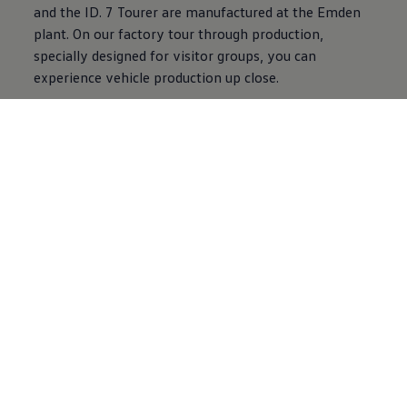
and the ID. 7 Tourer are manufactured at the Emden
plant. On our factory tour through production,
specially designed for visitor groups, you can
experience vehicle production up close.
Our visitor tour includes a digital site presentation as
well as a tour of the press shop, body shop, and
loading station with a view of the harbor.
The assembly hall is not open to visitors until
autumn 2026.