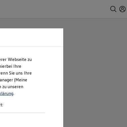
erer Webseite zu
ierbei Ihre
enn Sie uns Ihre
Manager (Meine
n zu unseren
klärung
.
t: