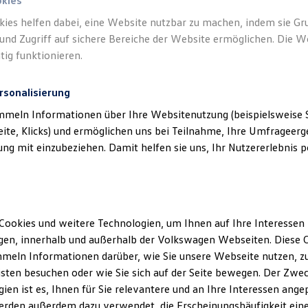
okies
kies helfen dabei, eine Website nutzbar zu machen, indem sie G
und Zugriff auf sichere Bereiche der Website ermöglichen. Die W
tig funktionieren.
rsonalisierung
mmeln Informationen über Ihre Websitenutzung (beispielsweise S
eite, Klicks) und ermöglichen uns bei Teilnahme, Ihre Umfrageerge
g mit einzubeziehen. Damit helfen sie uns, Ihr Nutzererlebnis pe
Cookies und weitere Technologien, um Ihnen auf Ihre Interessen
en, innerhalb und außerhalb der Volkswagen Webseiten. Diese C
meln Informationen darüber, wie Sie unsere Webseite nutzen, zu
sten besuchen oder wie Sie sich auf der Seite bewegen. Der Zwec
ien ist es, Ihnen für Sie relevantere und an Ihre Interessen ange
erden außerdem dazu verwendet, die Erscheinungshäufigkeit eine