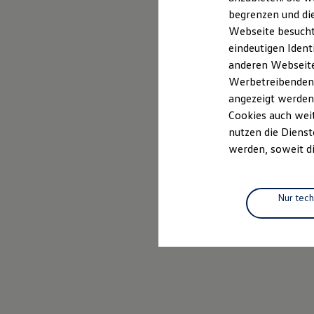
Elektrofahrzeugkonzepte
begrenzen und die
ID. EVERY1
Webseite besucht 
Reichweite
Reichweite der ID. Modelle
eindeutigen Ident
Reichweite im Winter
anderen Webseiten
Rekuperation
Werbetreibenden,
Laden
Laden unterwegs
angezeigt werden
Laden Zuhause
Cookies auch weit
Ladestationen finden
nutzen die Dienst
Ladezeitensimulator
Batterie
werden, soweit di
Sicherheit
Garantie und Lebensdauer
Nachhaltigkeit
Technologie
Nur tec
Kosten und Kauf
Verbrauchskosten
Kaufoptionen
E-Auto-Förderung
Software und Konnektivität
Die ID. Software 6
ID. Software Versionen und Updates
Digitale Extras
Schnittstellen zu Ihrem ID.