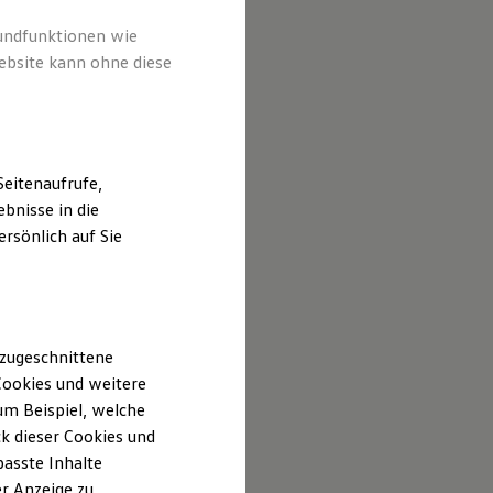
rundfunktionen wie
ebsite kann ohne diese
eitenaufrufe,
bnisse in die
rsönlich auf Sie
 zugeschnittene
ookies und weitere
m Beispiel, welche
k dieser Cookies und
passte Inhalte
r Anzeige zu