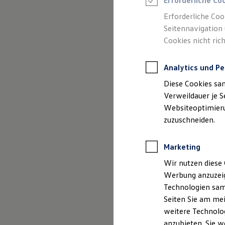
Erforderliche Co
Reifenpakete
Leasing
Erforderliche Coo
Leasing-Angebote
Seitennavigation 
Gebrauchtwagen Leasing
Cookies nicht rich
Junge Gebrauchtwagen-Leasing
Elektroauto Leasing
Kleinwagen-Leasing
Analytics und Pe
Leasing ohne Anzahlung
Finanzierung
Diese Cookies sa
Autokredit mit Schlussrate
Versicherungen und Garantien
Verweildauer je S
Kfz-Versicherung
Websiteoptimierun
Restschuldversicherungen
zuzuschneiden.
Garantien
Wartungsverträge
Geschäftskunden
Marketing
Professional Class bei Volkswagen
Großkunden
Wir nutzen diese 
Behörden
Werbung anzuzeig
Direktkunden
Sonderfahrzeuge
Technologien sam
Anpfiff zum Gewinn
Seiten Sie am mei
Elektromobilität
weitere Technolog
Elektroautos
ID. Tutorials
anzubieten. Sie w