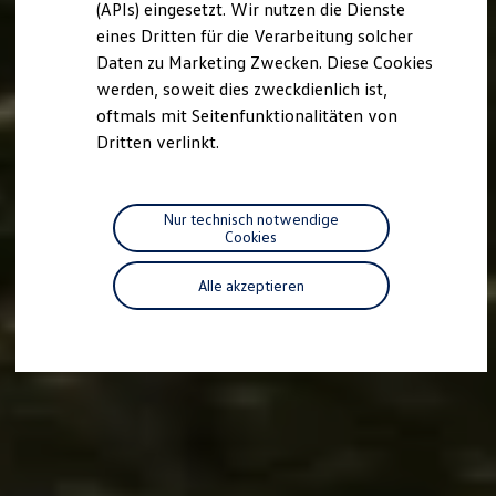
(APIs) eingesetzt. Wir nutzen die Dienste
Motorenöl und Flüssigkeiten
eines Dritten für die Verarbeitung solcher
Räder und Reifen
Pannen- und Unfallhilfe
Daten zu Marketing Zwecken. Diese Cookies
Economy Service
werden, soweit dies zweckdienlich ist,
Volkswagen Teile
oftmals mit Seitenfunktionalitäten von
Zubehör
Modellspezifisches Zubehör
Dritten verlinkt.
Schutz und Pflege
Transport
Entertainment und Elektronik
Individualisieren
Nur technisch notwendige
Wallbox und Ladekabel
Cookies
Digitale Extras
Dienste für Ihr Modell finden
Alle akzeptieren
Volkswagen Apps, Login und Shop
Handy und Fahrzeug verbinden
Updates für Software, Karten und Radio
Über Ihr Auto
Vorgängermodelle
Kundeninformationen
Volkswagen Kundenbetreuung
Warn- und Kontrollleuchten
Assistenzsysteme
Digitale Betriebsanleitung
Live Beratung