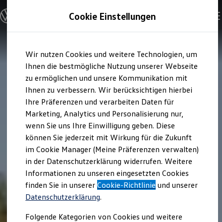
Modelle und Konfigurator
Cookie Einstellungen
Konfigurator
Modelle vergleichen
Konfiguration laden
Zum
Zum
Autosuche
Wir nutzen Cookies und weitere Technologien, um
Hauptinhalt
Footer
Elektroautos
springen
springen
Ihnen die bestmögliche Nutzung unserer Webseite
ENERGY Sondermodelle
Nutzfahrzeuge
zu ermöglichen und unsere Kommunikation mit
SUV und CUV
Ihnen zu verbessern. Wir berücksichtigen hierbei
Familienautos
Ihre Präferenzen und verarbeiten Daten für
Kombis
Kompaktwagen
Marketing, Analytics und Personalisierung nur,
Sportwagen
wenn Sie uns Ihre Einwilligung geben. Diese
Schnell verfügbare Fahrzeuge
Angebote und Produkte
können Sie jederzeit mit Wirkung für die Zukunft
Aktuelle Angebote
im Cookie Manager (Meine Präferenzen verwalten)
E-Auto-Förderung
in der Datenschutzerklärung widerrufen. Weitere
Volkswagen Marktplatz
Informationen zu unseren eingesetzten Cookies
Die ENERGY Sondermodelle
Junge Gebrauchtwagen und Gebrauchtwagen
finden Sie in unserer
Cookie-Richtlinie
und unserer
Volkswagen Zertifizierte Gebrauchtwagen
Datenschutzerklärung
.
Elektromobilität bei Gebrauchtwagen
Zubehör- und Serviceangebote
Folgende Kategorien von Cookies und weitere
Saisonangebote