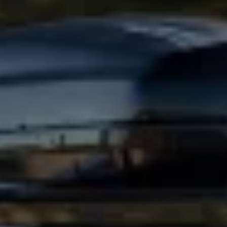
Magazin
Lifestyle
Transport
Familie
Elektromobilität
Volkswagen R
Pannen- und Unfallhilfe
Volkswagen Kundenbetreuung