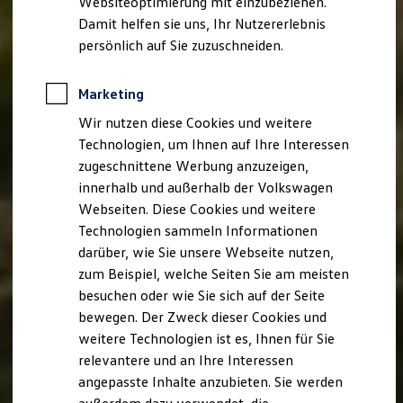
Websiteoptimierung mit einzubeziehen.
Elektrofahrzeugkonzepte
Damit helfen sie uns, Ihr Nutzererlebnis
ID. EVERY1
Reichweite
persönlich auf Sie zuzuschneiden.
Reichweite der ID. Modelle
Reichweite im Winter
Rekuperation
Marketing
Laden
Wir nutzen diese Cookies und weitere
Laden unterwegs
Laden Zuhause
Technologien, um Ihnen auf Ihre Interessen
Ladestationen finden
zugeschnittene Werbung anzuzeigen,
Ladezeitensimulator
innerhalb und außerhalb der Volkswagen
Batterie
Sicherheit
Webseiten. Diese Cookies und weitere
Garantie und Lebensdauer
Technologien sammeln Informationen
Nachhaltigkeit
darüber, wie Sie unsere Webseite nutzen,
Technologie
Kosten und Kauf
zum Beispiel, welche Seiten Sie am meisten
Verbrauchskosten
besuchen oder wie Sie sich auf der Seite
Kaufoptionen
bewegen. Der Zweck dieser Cookies und
E-Auto-Förderung
Software und Konnektivität
weitere Technologien ist es, Ihnen für Sie
Die ID. Software 6
relevantere und an Ihre Interessen
ID. Software Versionen und Updates
angepasste Inhalte anzubieten. Sie werden
Digitale Extras
Schnittstellen zu Ihrem ID.