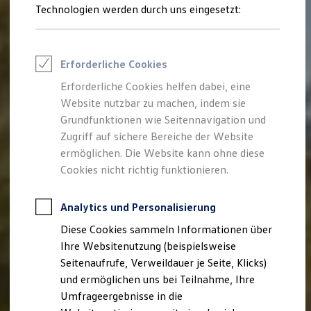
Reifenpakete
Technologien werden durch uns eingesetzt:
Leasing
Leasing-Angebote
Gebrauchtwagen Leasing
Junge Gebrauchtwagen-Leasing
Erforderliche Cookies
Elektroauto Leasing
Kleinwagen-Leasing
Erforderliche Cookies helfen dabei, eine
Leasing ohne Anzahlung
Website nutzbar zu machen, indem sie
Finanzierung
Autokredit mit Schlussrate
Grundfunktionen wie Seitennavigation und
Versicherungen und Garantien
Zugriff auf sichere Bereiche der Website
Kfz-Versicherung
ermöglichen. Die Website kann ohne diese
Restschuldversicherungen
Garantien
Cookies nicht richtig funktionieren.
Wartungsverträge
Geschäftskunden
Professional Class bei Volkswagen
Analytics und Personalisierung
Großkunden
Diese Cookies sammeln Informationen über
Behörden
Direktkunden
Ihre Websitenutzung (beispielsweise
Sonderfahrzeuge
Seitenaufrufe, Verweildauer je Seite, Klicks)
Anpfiff zum Gewinn
und ermöglichen uns bei Teilnahme, Ihre
Elektromobilität
Elektroautos
Umfrageergebnisse in die
ID. Tutorials