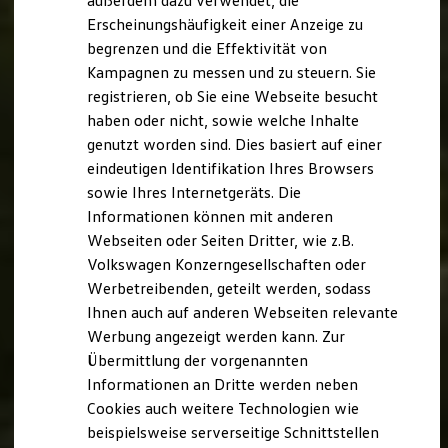
außerdem dazu verwendet, die
Hybridautos
Erscheinungshäufigkeit einer Anzeige zu
Marke und Erlebnis
begrenzen und die Effektivität von
Volkswagen R und R Experience
R-Modelle
Kampagnen zu messen und zu steuern. Sie
R Experience
registrieren, ob Sie eine Webseite besucht
Driving Experience
haben oder nicht, sowie welche Inhalte
Volkswagen entdecken
Werkbesichtigung
genutzt worden sind. Dies basiert auf einer
Factory visit
eindeutigen Identifikation Ihres Browsers
Lifestyle Shop
sowie Ihres Internetgeräts. Die
T-Roc Kollektion
Golf Kollektion
Informationen können mit anderen
ID. Kollektion
Webseiten oder Seiten Dritter, wie z.B.
Volkswagen Kollektion
Volkswagen Konzerngesellschaften oder
R-Kollektion
GTI Kollektion
Werbetreibenden, geteilt werden, sodass
Fußball Drop
Ihnen auch auf anderen Webseiten relevante
we drive football
Werbung angezeigt werden kann. Zur
#wedriveproud
Besitzer und Service
Übermittlung der vorgenannten
myVolkswagen
Informationen an Dritte werden neben
Software Updates
Cookies auch weitere Technologien wie
Service und Ersatzteile
Inspektion und HU/AU
beispielsweise serverseitige Schnittstellen
Reparaturen und Checks