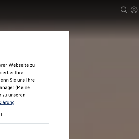
erer Webseite zu
ierbei Ihre
enn Sie uns Ihre
Manager (Meine
n zu unseren
klärung
.
t: