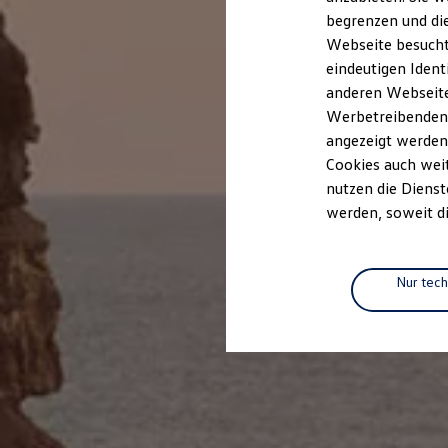
Elektrofahrzeugkonzepte
begrenzen und die
ID. EVERY1
Webseite besucht 
Reichweite
Reichweite der ID. Modelle
eindeutigen Ident
Reichweite im Winter
anderen Webseiten
Rekuperation
Werbetreibenden,
Laden
Laden unterwegs
angezeigt werden
Laden Zuhause
Cookies auch weit
Ladestationen finden
nutzen die Dienst
Ladezeitensimulator
Batterie
werden, soweit di
Sicherheit
Garantie und Lebensdauer
Nachhaltigkeit
Technologie
Nur tec
Kosten und Kauf
Verbrauchskosten
Kaufoptionen
E-Auto-Förderung
Software und Konnektivität
Die ID. Software 6
ID. Software Versionen und Updates
Digitale Extras
Schnittstellen zu Ihrem ID.