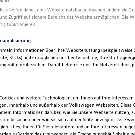
okies
kies helfen dabei, eine Website nutzbar zu machen, indem sie G
und Zugriff auf sichere Bereiche der Website ermöglichen. Die W
tig funktionieren.
rsonalisierung
mmeln Informationen über Ihre Websitenutzung (beispielsweise S
eite, Klicks) und ermöglichen uns bei Teilnahme, Ihre Umfrageerge
g mit einzubeziehen. Damit helfen sie uns, Ihr Nutzererlebnis pe
Cookies und weitere Technologien, um Ihnen auf Ihre Interessen
en, innerhalb und außerhalb der Volkswagen Webseiten. Diese C
meln Informationen darüber, wie Sie unsere Webseite nutzen, zu
sten besuchen oder wie Sie sich auf der Seite bewegen. Der Zwec
ien ist es, Ihnen für Sie relevantere und an Ihre Interessen ange
erden außerdem dazu verwendet, die Erscheinungshäufigkeit eine