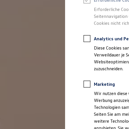
Erforderliche Co
Reifenpakete
Leasing
Erforderliche Coo
Leasing-Angebote
Seitennavigation 
Gebrauchtwagen Leasing
Cookies nicht rich
Junge Gebrauchtwagen-Leasing
Elektroauto Leasing
Kleinwagen-Leasing
Analytics und Pe
Leasing ohne Anzahlung
Finanzierung
Diese Cookies sa
Autokredit mit Schlussrate
Versicherungen und Garantien
Verweildauer je S
Kfz-Versicherung
Websiteoptimierun
Restschuldversicherungen
zuzuschneiden.
Garantien
Wartungsverträge
Geschäftskunden
Marketing
Professional Class bei Volkswagen
Großkunden
Wir nutzen diese 
Behörden
Werbung anzuzeig
Direktkunden
Sonderfahrzeuge
Technologien sam
Anpfiff zum Gewinn
Seiten Sie am mei
Elektromobilität
weitere Technolog
Elektroautos
ID. Tutorials
anzubieten. Sie w