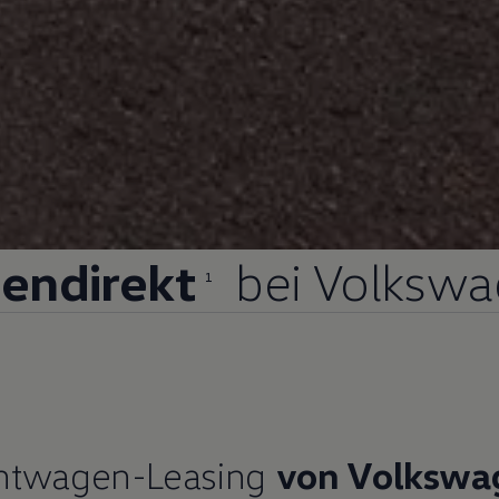
endirekt
bei
Volkswa
1
htwagen
-Leasing
von
Volkswa