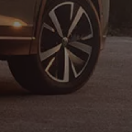
Motorenöl und Flüssigkeiten
Räder und Reifen
Pannen- und Unfallhilfe
Economy Service
Volkswagen Teile
Zubehör
Modellspezifisches Zubehör
Schutz und Pflege
Transport
Entertainment und Elektronik
Individualisieren
Wallbox und Ladekabel
Digitale Extras
Dienste für Ihr Modell finden
Volkswagen Apps, Login und Shop
Handy und Fahrzeug verbinden
Updates für Software, Karten und Radio
Über Ihr Auto
Vorgängermodelle
Kundeninformationen
Volkswagen Kundenbetreuung
Warn- und Kontrollleuchten
Assistenzsysteme
Digitale Betriebsanleitung
Live Beratung