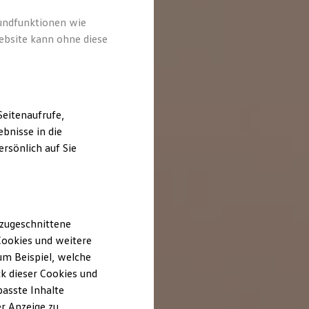
rundfunktionen wie
ebsite kann ohne diese
eitenaufrufe,
bnisse in die
rsönlich auf Sie
 zugeschnittene
ookies und weitere
m Beispiel, welche
k dieser Cookies und
passte Inhalte
r Anzeige zu