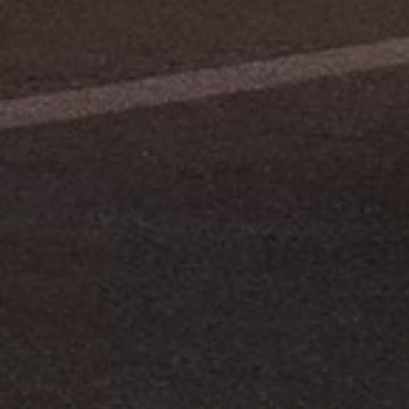
Magazin
Lifestyle
Transport
Familie
Elektromobilität
Volkswagen R
Pannen- und Unfallhilfe
Volkswagen Kundenbetreuung