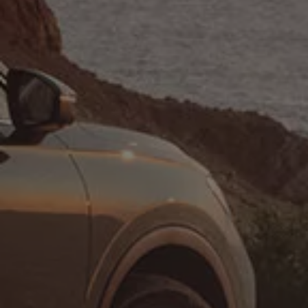
Hybridautos
Marke und Erlebnis
Volkswagen R und R Experience
R-Modelle
R Experience
Driving Experience
Volkswagen entdecken
Werkbesichtigung
Factory visit
Lifestyle Shop
T-Roc Kollektion
Golf Kollektion
ID. Kollektion
Volkswagen Kollektion
R-Kollektion
GTI Kollektion
Fußball Drop
we drive football
#wedriveproud
Besitzer und Service
myVolkswagen
Software Updates
Service und Ersatzteile
Inspektion und HU/AU
Reparaturen und Checks