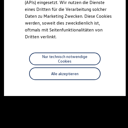
(APIs) eingesetzt. Wir nutzen die Dienste
Motorenöl und Flüssigkeiten
eines Dritten für die Verarbeitung solcher
Räder und Reifen
Pannen- und Unfallhilfe
Daten zu Marketing Zwecken. Diese Cookies
Economy Service
werden, soweit dies zweckdienlich ist,
Volkswagen Teile
oftmals mit Seitenfunktionalitäten von
Zubehör
Modellspezifisches Zubehör
Dritten verlinkt.
Schutz und Pflege
Transport
Entertainment und Elektronik
Individualisieren
Nur technisch notwendige
Wallbox und Ladekabel
Cookies
Digitale Extras
Dienste für Ihr Modell finden
Alle akzeptieren
Volkswagen Apps, Login und Shop
Handy und Fahrzeug verbinden
Updates für Software, Karten und Radio
Über Ihr Auto
Vorgängermodelle
Kundeninformationen
Volkswagen Kundenbetreuung
Warn- und Kontrollleuchten
Assistenzsysteme
Digitale Betriebsanleitung
Live Beratung