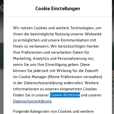
Modelle und Konfigurator
Cookie Einstellungen
Konfigurator
Modelle vergleichen
Konfiguration laden
Zum
Zum
Autosuche
Wir nutzen Cookies und weitere Technologien, um
Hauptinhalt
Footer
Elektroautos
springen
springen
Ihnen die bestmögliche Nutzung unserer Webseite
ENERGY Sondermodelle
Nutzfahrzeuge
zu ermöglichen und unsere Kommunikation mit
SUV und CUV
Ihnen zu verbessern. Wir berücksichtigen hierbei
Familienautos
Ihre Präferenzen und verarbeiten Daten für
Kombis
Kompaktwagen
Marketing, Analytics und Personalisierung nur,
Sportwagen
wenn Sie uns Ihre Einwilligung geben. Diese
Schnell verfügbare Fahrzeuge
Angebote und Produkte
können Sie jederzeit mit Wirkung für die Zukunft
Aktuelle Angebote
im Cookie Manager (Meine Präferenzen verwalten)
E-Auto-Förderung
in der Datenschutzerklärung widerrufen. Weitere
Volkswagen Marktplatz
Informationen zu unseren eingesetzten Cookies
Die ENERGY Sondermodelle
Junge Gebrauchtwagen und Gebrauchtwagen
finden Sie in unserer
Cookie-Richtlinie
und unserer
Volkswagen Zertifizierte Gebrauchtwagen
Datenschutzerklärung
.
Elektromobilität bei Gebrauchtwagen
1
2
3
Zubehör- und Serviceangebote
Folgende Kategorien von Cookies und weitere
Saisonangebote