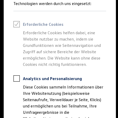
Reifenpakete
Technologien werden durch uns eingesetzt:
Leasing
Leasing-Angebote
Gebrauchtwagen Leasing
Echte
Junge Gebrauchtwagen-Leasing
Erforderliche Cookies
Elektroauto Leasing
Kleinwagen-Leasing
Erforderliche Cookies helfen dabei, eine
Gänsehautmomente
Leasing ohne Anzahlung
Website nutzbar zu machen, indem sie
Finanzierung
Autokredit mit Schlussrate
Grundfunktionen wie Seitennavigation und
Von Fahrsicherheitstrainings über Drifts auf
Versicherungen und Garantien
Zugriff auf sichere Bereiche der Website
blankem Eis bis hin zu Fahrten auf echten
Kfz-Versicherung
ermöglichen. Die Website kann ohne diese
Restschuldversicherungen
Rennstrecken.
Garantien
Cookies nicht richtig funktionieren.
Wartungsverträge
Geschäftskunden
Professional Class bei Volkswagen
Analytics und Personalisierung
1.
Ihr Vertrags- und Ansprechpartner ist die D&T Driving &
Großkunden
Training AG (
Impressum & Rechtliches
).
Diese Cookies sammeln Informationen über
Behörden
Direktkunden
Ihre Websitenutzung (beispielsweise
2.
Diese und nachfolgende Abbildungen zeigen
Sonderfahrzeuge
Seitenaufrufe, Verweildauer je Seite, Klicks)
Sonderausstattungen.
Anpfiff zum Gewinn
und ermöglichen uns bei Teilnahme, Ihre
Elektromobilität
3.
Golf
GTI
:
Energieverbrauch kombiniert: 7,3 - 7,0 l/100km;
Elektroautos
Umfrageergebnisse in die
CO₂-Emission kombiniert: 166 - 160 g/km; CO₂-Klasse(n): F.
ID. Tutorials