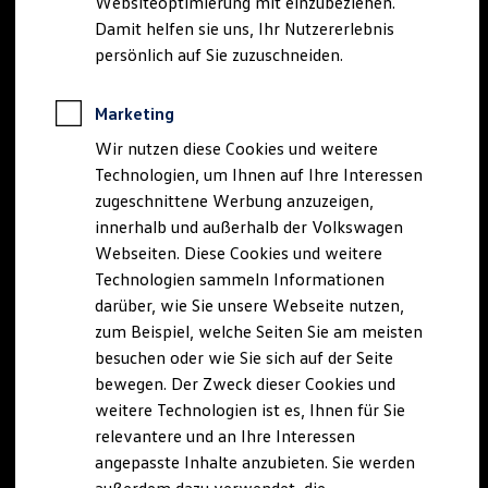
Websiteoptimierung mit einzubeziehen.
Elektrofahrzeugkonzepte
Damit helfen sie uns, Ihr Nutzererlebnis
ID. EVERY1
Reichweite
persönlich auf Sie zuzuschneiden.
Reichweite der ID. Modelle
Reichweite im Winter
Rekuperation
Marketing
Laden
Wir nutzen diese Cookies und weitere
Laden unterwegs
Laden Zuhause
Technologien, um Ihnen auf Ihre Interessen
Ladestationen finden
zugeschnittene Werbung anzuzeigen,
Ladezeitensimulator
innerhalb und außerhalb der Volkswagen
Batterie
Sicherheit
Webseiten. Diese Cookies und weitere
Garantie und Lebensdauer
Technologien sammeln Informationen
Nachhaltigkeit
darüber, wie Sie unsere Webseite nutzen,
Technologie
Kosten und Kauf
zum Beispiel, welche Seiten Sie am meisten
Verbrauchskosten
besuchen oder wie Sie sich auf der Seite
Kaufoptionen
bewegen. Der Zweck dieser Cookies und
E-Auto-Förderung
Software und Konnektivität
weitere Technologien ist es, Ihnen für Sie
Die ID. Software 6
relevantere und an Ihre Interessen
ID. Software Versionen und Updates
angepasste Inhalte anzubieten. Sie werden
Digitale Extras
Schnittstellen zu Ihrem ID.