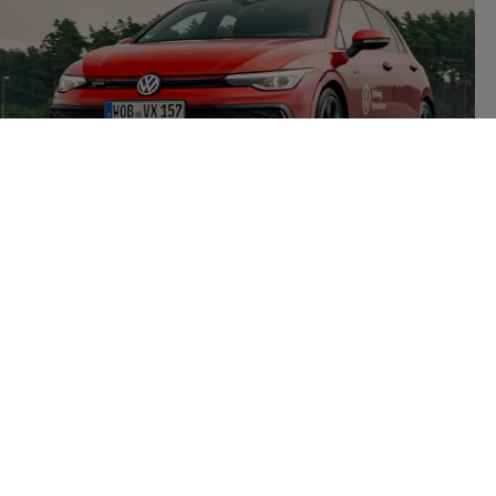
3
3.
Golf
GTI
:
Energieverbrauch kombiniert: 7,3 - 7,0 l/100km;
CO₂-Emission kombiniert: 166 - 160 g/km; CO₂-Klasse(n): F.