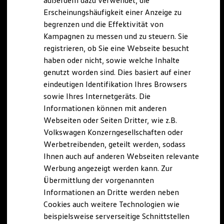
außerdem dazu verwendet, die
Hybridautos
Erscheinungshäufigkeit einer Anzeige zu
Marke und Erlebnis
begrenzen und die Effektivität von
Volkswagen R und R Experience
R-Modelle
Kampagnen zu messen und zu steuern. Sie
R Experience
registrieren, ob Sie eine Webseite besucht
Driving Experience
haben oder nicht, sowie welche Inhalte
Volkswagen entdecken
Werkbesichtigung
genutzt worden sind. Dies basiert auf einer
Factory visit
eindeutigen Identifikation Ihres Browsers
Lifestyle Shop
sowie Ihres Internetgeräts. Die
T-Roc Kollektion
Golf Kollektion
Informationen können mit anderen
ID. Kollektion
Webseiten oder Seiten Dritter, wie z.B.
Volkswagen Kollektion
Volkswagen Konzerngesellschaften oder
R-Kollektion
GTI Kollektion
Werbetreibenden, geteilt werden, sodass
Fußball Drop
Ihnen auch auf anderen Webseiten relevante
we drive football
Werbung angezeigt werden kann. Zur
#wedriveproud
Besitzer und Service
Übermittlung der vorgenannten
myVolkswagen
Informationen an Dritte werden neben
Software Updates
Cookies auch weitere Technologien wie
Service und Ersatzteile
Inspektion und HU/AU
beispielsweise serverseitige Schnittstellen
Reparaturen und Checks