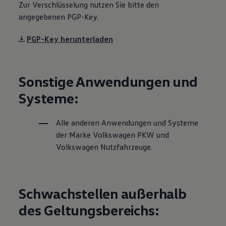
Zur Verschlüsselung nutzen Sie bitte den
Magazin
angegebenen PGP-Key.
Lifestyle
Transport
Familie
PGP-Key herunterladen
Elektromobilität
Volkswagen R
Pannen- und Unfallhilfe
Volkswagen Kundenbetreuung
Sonstige Anwendungen und
Systeme:
Alle anderen Anwendungen und Systeme
der Marke
Volkswagen
PKW und
Volkswagen
Nutzfahrzeuge.
Schwachstellen außerhalb
des Geltungsbereichs: