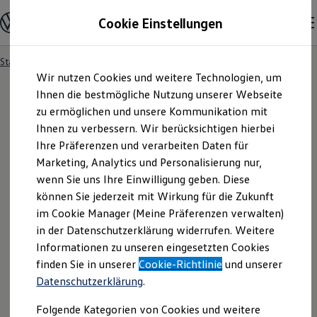
Modelle und Konfigurator
Cookie Einstellungen
Konfigurator
Modelle vergleichen
Konfiguration laden
Startseite
Kontakt Cyber Security
Zum
Zum
Autosuche
Wir nutzen Cookies und weitere Technologien, um
Hauptinhalt
Footer
Elektroautos
springen
springen
Ihnen die bestmögliche Nutzung unserer Webseite
ENERGY Sondermodelle
Nutzfahrzeuge
zu ermöglichen und unsere Kommunikation mit
SUV und CUV
Ihnen zu verbessern. Wir berücksichtigen hierbei
Kontakt Cyber
Security
Familienautos
Ihre Präferenzen und verarbeiten Daten für
Kombis
Kompaktwagen
Marketing, Analytics und Personalisierung nur,
Volkswagen
Sportwagen
wenn Sie uns Ihre Einwilligung geben. Diese
Schnell verfügbare Fahrzeuge
Angebote und Produkte
können Sie jederzeit mit Wirkung für die Zukunft
Aktuelle Angebote
im Cookie Manager (Meine Präferenzen verwalten)
E-Auto-Förderung
in der Datenschutzerklärung widerrufen. Weitere
Volkswagen Marktplatz
Informationen zu unseren eingesetzten Cookies
Die ENERGY Sondermodelle
Junge Gebrauchtwagen und Gebrauchtwagen
finden Sie in unserer
Cookie-Richtlinie
und unserer
Volkswagen Zertifizierte Gebrauchtwagen
Vulnerability Reporting
Datenschutzerklärung
.
Elektromobilität bei Gebrauchtwagen
Policy
Zubehör- und Serviceangebote
Folgende Kategorien von Cookies und weitere
Saisonangebote