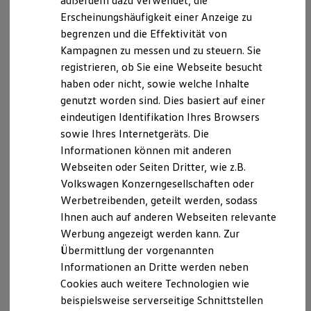
außerdem dazu verwendet, die
Hybridautos
innerhalb des Geltungsbereichs (siehe
Erscheinungshäufigkeit einer Anzeige zu
Marke und Erlebnis
unten Geltungsbereich) durch.
begrenzen und die Effektivität von
Volkswagen R und R Experience
R-Modelle
Kampagnen zu messen und zu steuern. Sie
Verwenden Sie den unten ausgewiesenen
R Experience
registrieren, ob Sie eine Webseite besucht
Kommunikationskanal, um uns
Driving Experience
haben oder nicht, sowie welche Inhalte
Schwachstelleninformationen zu melden.
Volkswagen entdecken
Werkbesichtigung
genutzt worden sind. Dies basiert auf einer
Senden Sie uns die Information bitte in
Factory visit
eindeutigen Identifikation Ihres Browsers
Lifestyle Shop
Englisch oder auf Deutsch zu.
sowie Ihres Internetgeräts. Die
T-Roc Kollektion
Geben Sie ausreichend Details zum
Golf Kollektion
Informationen können mit anderen
ID. Kollektion
Nachstellen der Schwachstelle an:
Webseiten oder Seiten Dritter, wie z.B.
Volkswagen Kollektion
Informationen zu dem
Volkswagen Konzerngesellschaften oder
R-Kollektion
Zeitpunkt, zu dem die
GTI Kollektion
Werbetreibenden, geteilt werden, sodass
Fußball Drop
Schwachstelle entdeckt wurde.
Ihnen auch auf anderen Webseiten relevante
we drive football
Werbung angezeigt werden kann. Zur
Alle verfügbaren Informationen
#wedriveproud
Besitzer und Service
Übermittlung der vorgenannten
zu den verwendeten Modellen
myVolkswagen
Informationen an Dritte werden neben
und Bauteilen, Teilenummern,
Software Updates
Cookies auch weitere Technologien wie
Fahrgestellnummern,
Service und Ersatzteile
Inspektion und HU/AU
beispielsweise serverseitige Schnittstellen
Softwareständen.
Reparaturen und Checks