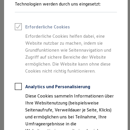
Reifenpakete
Technologien werden durch uns eingesetzt:
Bei
Volkswagen
Leasing
legen wir großen Wert auf die
Leasing-Angebote
Sicherheit unserer digitalen Dienste und Produkte.
Gebrauchtwagen Leasing
Daher sind wir bestrebt relevante
Security
-
Junge Gebrauchtwagen-Leasing
Erforderliche Cookies
Schwachstellen zu identifizieren und entsprechend zu
Elektroauto Leasing
Kleinwagen-Leasing
bearbeiten. In diesem Zusammenhang nehmen wir
Erforderliche Cookies helfen dabei, eine
Leasing ohne Anzahlung
Hinweise gerne entgegen.
Website nutzbar zu machen, indem sie
Finanzierung
Wenn Sie Hinweise auf eine Schwachstelle entdeckt
Autokredit mit Schlussrate
Grundfunktionen wie Seitennavigation und
Versicherungen und Garantien
haben, teilen Sie uns diese bitte mit, damit wir die
Zugriff auf sichere Bereiche der Website
Kfz-Versicherung
Schwachstelle mit Ihrer Hilfe bearbeiten können.
ermöglichen. Die Website kann ohne diese
Restschuldversicherungen
Nach Eingang der Meldung, untersuchen und
Garantien
Cookies nicht richtig funktionieren.
Wartungsverträge
behandeln wir die empfangenen Hinweise auf
Geschäftskunden
mögliche Schwachstellen im Rahmen unserer
Professional Class bei Volkswagen
Analytics und Personalisierung
Prozesse.
Großkunden
Diese Cookies sammeln Informationen über
Behörden
Direktkunden
Ihre Websitenutzung (beispielsweise
Sonderfahrzeuge
Seitenaufrufe, Verweildauer je Seite, Klicks)
Anpfiff zum Gewinn
Unsere Prinzipien:
und ermöglichen uns bei Teilnahme, Ihre
Elektromobilität
Elektroautos
Umfrageergebnisse in die
ID. Tutorials