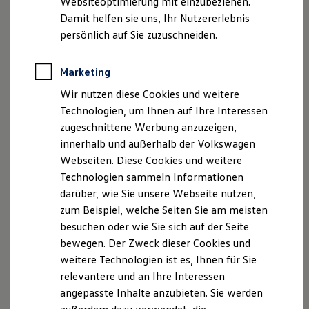
Befolgen Sie stets die jeweils geltenden,
Websiteoptimierung mit einzubeziehen.
Elektrofahrzeugkonzepte
gesetzlichen Bestimmungen.
Damit helfen sie uns, Ihr Nutzererlebnis
ID. EVERY1
Reichweite
persönlich auf Sie zuzuschneiden.
Greifen Sie insbesondere auf keine Daten
Reichweite der ID. Modelle
(personenbezogen/nicht-
Reichweite im Winter
Rekuperation
personenbezogen) zu, die nicht
Marketing
Laden
ausschließlich Ihnen zugeordnet sind bzw.
Wir nutzen diese Cookies und weitere
Laden unterwegs
ohne eine vorherige Zustimmung eingeholt
Laden Zuhause
Technologien, um Ihnen auf Ihre Interessen
Ladestationen finden
zu haben.
zugeschnittene Werbung anzuzeigen,
Ladezeitensimulator
innerhalb und außerhalb der Volkswagen
Führen Sie außerdem keine Aktivitäten
Batterie
Sicherheit
Webseiten. Diese Cookies und weitere
durch, die Ihnen oder anderen schaden
Garantie und Lebensdauer
Technologien sammeln Informationen
können oder zu potentiell gefährlichen
Nachhaltigkeit
darüber, wie Sie unsere Webseite nutzen,
Situationen führen können (z.B.
Technologie
Kosten und Kauf
zum Beispiel, welche Seiten Sie am meisten
Manipulation während der Fahrt,
Verbrauchskosten
besuchen oder wie Sie sich auf der Seite
Manipulation von Airbags, etc.).
Kaufoptionen
bewegen. Der Zweck dieser Cookies und
E-Auto-Förderung
Beeinträchtigungen der User
Experience
Software und Konnektivität
weitere Technologien ist es, Ihnen für Sie
sowie eine Störung der Systeme sind zu
Die ID. Software 6
relevantere und an Ihre Interessen
ID. Software Versionen und Updates
vermeiden.
angepasste Inhalte anzubieten. Sie werden
Digitale Extras
Führen Sie Tests und Recherchen nur
Schnittstellen zu Ihrem ID.