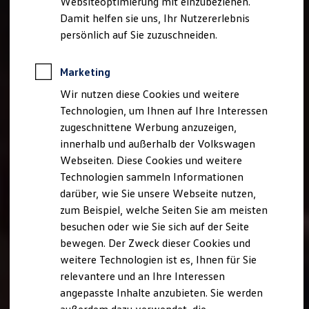
Websiteoptimierung mit einzubeziehen.
Elektrofahrzeugkonzepte
Damit helfen sie uns, Ihr Nutzererlebnis
ID. EVERY1
Reichweite
persönlich auf Sie zuzuschneiden.
Reichweite der ID. Modelle
Reichweite im Winter
Rekuperation
Marketing
Laden
Wir nutzen diese Cookies und weitere
Laden unterwegs
Laden Zuhause
Technologien, um Ihnen auf Ihre Interessen
Ladestationen finden
zugeschnittene Werbung anzuzeigen,
Ladezeitensimulator
innerhalb und außerhalb der Volkswagen
Batterie
Sicherheit
Webseiten. Diese Cookies und weitere
Garantie und Lebensdauer
Technologien sammeln Informationen
Nachhaltigkeit
darüber, wie Sie unsere Webseite nutzen,
Technologie
Kosten und Kauf
zum Beispiel, welche Seiten Sie am meisten
Verbrauchskosten
besuchen oder wie Sie sich auf der Seite
Kaufoptionen
bewegen. Der Zweck dieser Cookies und
E-Auto-Förderung
Software und Konnektivität
weitere Technologien ist es, Ihnen für Sie
Die ID. Software 6
relevantere und an Ihre Interessen
ID. Software Versionen und Updates
angepasste Inhalte anzubieten. Sie werden
Digitale Extras
Schnittstellen zu Ihrem ID.