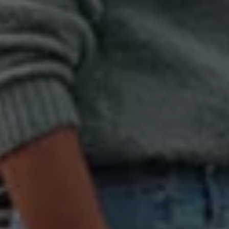
Magazin
Lifestyle
Transport
Familie
Elektromobilität
Volkswagen R
Pannen- und Unfallhilfe
Volkswagen Kundenbetreuung