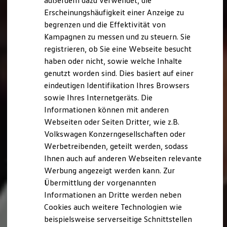
außerdem dazu verwendet, die
Hybridautos
Erscheinungshäufigkeit einer Anzeige zu
Marke und Erlebnis
begrenzen und die Effektivität von
Volkswagen R und R Experience
R-Modelle
Kampagnen zu messen und zu steuern. Sie
R Experience
registrieren, ob Sie eine Webseite besucht
Driving Experience
haben oder nicht, sowie welche Inhalte
Volkswagen entdecken
Werkbesichtigung
genutzt worden sind. Dies basiert auf einer
Factory visit
eindeutigen Identifikation Ihres Browsers
Lifestyle Shop
sowie Ihres Internetgeräts. Die
T-Roc Kollektion
Golf Kollektion
Informationen können mit anderen
ID. Kollektion
Webseiten oder Seiten Dritter, wie z.B.
Volkswagen Kollektion
Volkswagen Konzerngesellschaften oder
R-Kollektion
GTI Kollektion
Werbetreibenden, geteilt werden, sodass
Fußball Drop
Ihnen auch auf anderen Webseiten relevante
we drive football
Werbung angezeigt werden kann. Zur
#wedriveproud
Besitzer und Service
Übermittlung der vorgenannten
myVolkswagen
Informationen an Dritte werden neben
Software Updates
Cookies auch weitere Technologien wie
Service und Ersatzteile
Inspektion und HU/AU
beispielsweise serverseitige Schnittstellen
Reparaturen und Checks