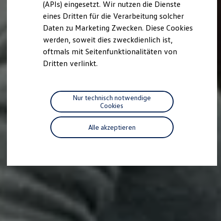
(APIs) eingesetzt. Wir nutzen die Dienste
Motorenöl und Flüssigkeiten
eines Dritten für die Verarbeitung solcher
Räder und Reifen
Pannen- und Unfallhilfe
Daten zu Marketing Zwecken. Diese Cookies
Economy Service
werden, soweit dies zweckdienlich ist,
Volkswagen Teile
oftmals mit Seitenfunktionalitäten von
Zubehör
Modellspezifisches Zubehör
Dritten verlinkt.
Schutz und Pflege
Transport
Entertainment und Elektronik
Individualisieren
Nur technisch notwendige
Wallbox und Ladekabel
Cookies
Digitale Extras
Dienste für Ihr Modell finden
Alle akzeptieren
Volkswagen Apps, Login und Shop
Handy und Fahrzeug verbinden
Updates für Software, Karten und Radio
Über Ihr Auto
Vorgängermodelle
Kundeninformationen
Volkswagen Kundenbetreuung
Warn- und Kontrollleuchten
Assistenzsysteme
Digitale Betriebsanleitung
Live Beratung