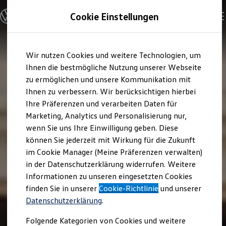
Modelle und Konfigurator
Cookie Einstellungen
Konfigurator
Modelle vergleichen
Konfiguration laden
Zum
Zum
Autosuche
Wir nutzen Cookies und weitere Technologien, um
Hauptinhalt
Footer
Elektroautos
springen
springen
Ihnen die bestmögliche Nutzung unserer Webseite
ENERGY Sondermodelle
Nutzfahrzeuge
zu ermöglichen und unsere Kommunikation mit
SUV und CUV
Ihnen zu verbessern. Wir berücksichtigen hierbei
Familienautos
Ihre Präferenzen und verarbeiten Daten für
Kombis
Kompaktwagen
Marketing, Analytics und Personalisierung nur,
Sportwagen
wenn Sie uns Ihre Einwilligung geben. Diese
Schnell verfügbare Fahrzeuge
Angebote und Produkte
können Sie jederzeit mit Wirkung für die Zukunft
Aktuelle Angebote
im Cookie Manager (Meine Präferenzen verwalten)
E-Auto-Förderung
in der Datenschutzerklärung widerrufen. Weitere
Volkswagen Marktplatz
Informationen zu unseren eingesetzten Cookies
Die ENERGY Sondermodelle
Junge Gebrauchtwagen und Gebrauchtwagen
finden Sie in unserer
Cookie-Richtlinie
und unserer
Volkswagen Zertifizierte Gebrauchtwagen
Datenschutzerklärung
.
Elektromobilität bei Gebrauchtwagen
Zubehör- und Serviceangebote
Folgende Kategorien von Cookies und weitere
Saisonangebote