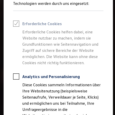
Reifenpakete
Technologien werden durch uns eingesetzt:
Leasing
Leasing-Angebote
Gebrauchtwagen Leasing
Junge Gebrauchtwagen-Leasing
Erforderliche Cookies
Elektroauto Leasing
Kleinwagen-Leasing
Erforderliche Cookies helfen dabei, eine
Leasing ohne Anzahlung
Website nutzbar zu machen, indem sie
Finanzierung
Autokredit mit Schlussrate
Grundfunktionen wie Seitennavigation und
Versicherungen und Garantien
Zugriff auf sichere Bereiche der Website
Kfz-Versicherung
ermöglichen. Die Website kann ohne diese
Restschuldversicherungen
Garantien
Cookies nicht richtig funktionieren.
Wartungsverträge
Geschäftskunden
Professional Class bei Volkswagen
Analytics und Personalisierung
Großkunden
Diese Cookies sammeln Informationen über
Behörden
Direktkunden
Ihre Websitenutzung (beispielsweise
Sonderfahrzeuge
Seitenaufrufe, Verweildauer je Seite, Klicks)
Anpfiff zum Gewinn
und ermöglichen uns bei Teilnahme, Ihre
Elektromobilität
Elektroautos
Umfrageergebnisse in die
ID. Tutorials