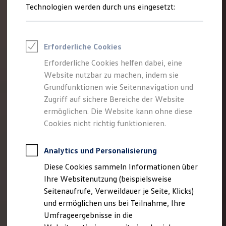
Technologien werden durch uns eingesetzt:
Volkswagen Marktplatz
Die ENERGY Sondermodelle
Junge Gebrauchtwagen und Gebrauchtwagen
Volkswagen Zertifizierte Gebrauchtwagen
Elektromobilität bei Gebrauchtwagen
Erforderliche Cookies
Zubehör- und Serviceangebote
Saisonangebote
Erforderliche Cookies helfen dabei, eine
Reifenpakete
Website nutzbar zu machen, indem sie
Leasing
Grundfunktionen wie Seitennavigation und
Leasing-Angebote
Gebrauchtwagen Leasing
Zugriff auf sichere Bereiche der Website
Junge Gebrauchtwagen-Leasing
ermöglichen. Die Website kann ohne diese
Elektroauto Leasing
Cookies nicht richtig funktionieren.
Kleinwagen-Leasing
Leasing ohne Anzahlung
Finanzierung
Analytics und Personalisierung
Autokredit mit Schlussrate
Versicherungen und Garantien
Diese Cookies sammeln Informationen über
Kfz-Versicherung
Ihre Websitenutzung (beispielsweise
Restschuldversicherungen
Garantien
Seitenaufrufe, Verweildauer je Seite, Klicks)
Wartungsverträge
und ermöglichen uns bei Teilnahme, Ihre
Geschäftskunden
Umfrageergebnisse in die
Professional Class bei Volkswagen
Großkunden