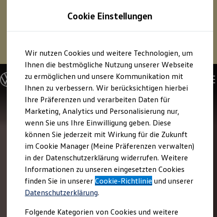
1
Profitieren Sie von bis zu
6.000 €
Cookie Einstellungen
E‑Auto‑Förderung für neue
Volkswagen
ID. oder
Hybridmodelle.
Zum
Zum
Mehr zur
E‑Auto
-Förderung
Wir nutzen Cookies und weitere Technologien, um
Hauptinhalt
Footer
springen
springen
Ihnen die bestmögliche Nutzung unserer Webseite
zu ermöglichen und unsere Kommunikation mit
Modelle und Konfigurator
Konfigurator
Ihnen zu verbessern. Wir berücksichtigen hierbei
Modelle vergleichen
Ihre Präferenzen und verarbeiten Daten für
Konfiguration laden
Marketing, Analytics und Personalisierung nur,
Autosuche
Elektroautos
wenn Sie uns Ihre Einwilligung geben. Diese
ENERGY Sondermodelle
können Sie jederzeit mit Wirkung für die Zukunft
Nutzfahrzeuge
im Cookie Manager (Meine Präferenzen verwalten)
SUV und CUV
Familienautos
in der Datenschutzerklärung widerrufen. Weitere
Kombis
Informationen zu unseren eingesetzten Cookies
Kompaktwagen
finden Sie in unserer
Cookie-Richtlinie
und unserer
Sportwagen
Schnell verfügbare Fahrzeuge
Datenschutzerklärung
.
Angebote und Produkte
Aktuelle Angebote
Folgende Kategorien von Cookies und weitere
E-Auto-Förderung