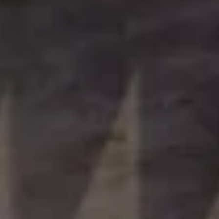
Über Ihr Auto
Vorgängermodelle
Kundeninformationen
Volkswagen Kundenbetreuung
Warn- und Kontrollleuchten
Assistenzsysteme
Digitale Betriebsanleitung
Live Beratung
Magazin
Lifestyle
Transport
Familie
Elektromobilität
Volkswagen R
Pannen- und Unfallhilfe
Volkswagen Kundenbetreuung