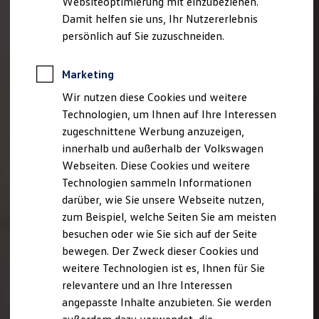
Websiteoptimierung mit einzubeziehen.
Behörden
Damit helfen sie uns, Ihr Nutzererlebnis
Direktkunden
persönlich auf Sie zuzuschneiden.
Sonderfahrzeuge
Anpfiff zum Gewinn
Elektromobilität
Marketing
Elektroautos
ID. Tutorials
Wir nutzen diese Cookies und weitere
Elektrofahrzeugkonzepte
Technologien, um Ihnen auf Ihre Interessen
ID. EVERY1
Reichweite
zugeschnittene Werbung anzuzeigen,
Reichweite der ID. Modelle
innerhalb und außerhalb der Volkswagen
Reichweite im Winter
Webseiten. Diese Cookies und weitere
Rekuperation
Laden
Technologien sammeln Informationen
Laden unterwegs
darüber, wie Sie unsere Webseite nutzen,
Laden Zuhause
zum Beispiel, welche Seiten Sie am meisten
Ladestationen finden
Ladezeitensimulator
besuchen oder wie Sie sich auf der Seite
Batterie
bewegen. Der Zweck dieser Cookies und
Sicherheit
weitere Technologien ist es, Ihnen für Sie
Garantie und Lebensdauer
Nachhaltigkeit
relevantere und an Ihre Interessen
Technologie
angepasste Inhalte anzubieten. Sie werden
Kosten und Kauf