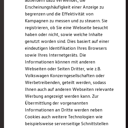
außerdem dazu verwendet, die
Verbrauchskosten
Kaufoptionen
Erscheinungshäufigkeit einer Anzeige zu
E-Auto-Förderung
begrenzen und die Effektivität von
Software und Konnektivität
Kampagnen zu messen und zu steuern. Sie
Die ID. Software 6
ID. Software Versionen und Updates
registrieren, ob Sie eine Webseite besucht
Digitale Extras
haben oder nicht, sowie welche Inhalte
Schnittstellen zu Ihrem ID.
genutzt worden sind. Dies basiert auf einer
Hybridautos
Marke und Erlebnis
eindeutigen Identifikation Ihres Browsers
Volkswagen R und R Experience
sowie Ihres Internetgeräts. Die
R-Modelle
Informationen können mit anderen
R Experience
Driving Experience
Webseiten oder Seiten Dritter, wie z.B.
Volkswagen entdecken
Volkswagen Konzerngesellschaften oder
Werkbesichtigung
Werbetreibenden, geteilt werden, sodass
Factory visit
Lifestyle Shop
Ihnen auch auf anderen Webseiten relevante
T-Roc Kollektion
Werbung angezeigt werden kann. Zur
Golf Kollektion
Übermittlung der vorgenannten
ID. Kollektion
Volkswagen Kollektion
Informationen an Dritte werden neben
R-Kollektion
Cookies auch weitere Technologien wie
GTI Kollektion
beispielsweise serverseitige Schnittstellen
Fußball Drop