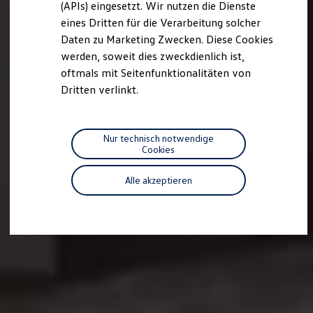
we drive football
(APIs) eingesetzt. Wir nutzen die Dienste
#wedriveproud
eines Dritten für die Verarbeitung solcher
Besitzer und Service
Daten zu Marketing Zwecken. Diese Cookies
myVolkswagen
Software Updates
werden, soweit dies zweckdienlich ist,
Service und Ersatzteile
oftmals mit Seitenfunktionalitäten von
Inspektion und HU/AU
Dritten verlinkt.
Reparaturen und Checks
Motorenöl und Flüssigkeiten
Räder und Reifen
Pannen- und Unfallhilfe
Nur technisch notwendige
Economy Service
Cookies
Volkswagen Teile
Zubehör
Modellspezifisches Zubehör
Alle akzeptieren
Schutz und Pflege
Transport
Entertainment und Elektronik
Individualisieren
Wallbox und Ladekabel
Digitale Extras
Dienste für Ihr Modell finden
Volkswagen Apps, Login und Shop
Handy und Fahrzeug verbinden
Updates für Software, Karten und Radio