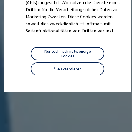
we drive football
(APIs) eingesetzt. Wir nutzen die Dienste eines
#wedriveproud
Dritten für die Verarbeitung solcher Daten zu
Besitzer und Service
Marketing Zwecken. Diese Cookies werden,
myVolkswagen
Software Updates
soweit dies zweckdienlich ist, oftmals mit
Service und Ersatzteile
Seitenfunktionalitäten von Dritten verlinkt.
Inspektion und HU/AU
Reparaturen und Checks
Motorenöl und Flüssigkeiten
Räder und Reifen
Nur technisch notwendige
Pannen- und Unfallhilfe
Cookies
Economy Service
Volkswagen Teile
Alle akzeptieren
Zubehör
Modellspezifisches Zubehör
Schutz und Pflege
Transport
Entertainment und Elektronik
Individualisieren
Wallbox und Ladekabel
Digitale Extras
Dienste für Ihr Modell finden
Volkswagen Apps, Login und Shop
Handy und Fahrzeug verbinden
Updates für Software, Karten und Radio