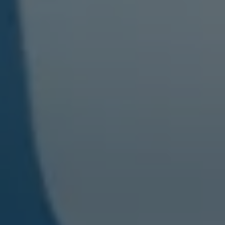
Über Ihr Auto
Vorgängermodelle
Kundeninformationen
Volkswagen Kundenbetreuung
Warn- und Kontrollleuchten
Assistenzsysteme
Digitale Betriebsanleitung
Live Beratung
Magazin
Lifestyle
Transport
Familie
Elektromobilität
Volkswagen R
Pannen- und Unfallhilfe
Volkswagen Kundenbetreuung