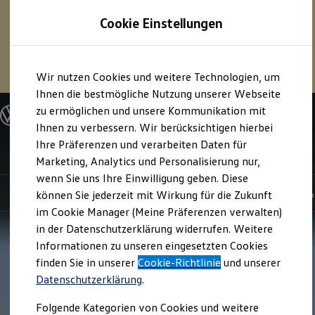
1
Profitieren Sie von bis zu
6.000 €
Cookie Einstellungen
E‑Auto‑Förderung für neue
Volkswagen
ID. oder
Hybridmodelle.
Zum
Zum
Mehr zur
E‑Auto
-Förderung
Wir nutzen Cookies und weitere Technologien, um
Hauptinhalt
Footer
springen
springen
Ihnen die bestmögliche Nutzung unserer Webseite
zu ermöglichen und unsere Kommunikation mit
Modelle und Konfigurator
Konfigurator
Ihnen zu verbessern. Wir berücksichtigen hierbei
Modelle vergleichen
Ihre Präferenzen und verarbeiten Daten für
Konfiguration laden
ID. Polo
Marketing, Analytics und Personalisierung nur,
Autosuche
Elektroautos
wenn Sie uns Ihre Einwilligung geben. Diese
ENERGY Sondermodelle
Highlights
Details & Ausstattung
Kauf, Leasing 
können Sie jederzeit mit Wirkung für die Zukunft
Nutzfahrzeuge
im Cookie Manager (Meine Präferenzen verwalten)
SUV und CUV
Familienautos
in der Datenschutzerklärung widerrufen. Weitere
Kombis
Informationen zu unseren eingesetzten Cookies
Kompaktwagen
finden Sie in unserer
Cookie-Richtlinie
und unserer
Sportwagen
Schnell verfügbare Fahrzeuge
Datenschutzerklärung
.
Angebote und Produkte
Aktuelle Angebote
Folgende Kategorien von Cookies und weitere
E-Auto-Förderung