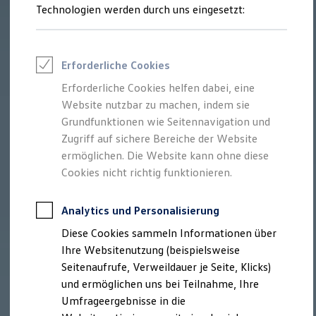
Technologien werden durch uns eingesetzt:
Volkswagen Marktplatz
Die ENERGY Sondermodelle
Junge Gebrauchtwagen und Gebrauchtwagen
Volkswagen Zertifizierte Gebrauchtwagen
Elektromobilität bei Gebrauchtwagen
Erforderliche Cookies
Zubehör- und Serviceangebote
Saisonangebote
Erforderliche Cookies helfen dabei, eine
Reifenpakete
Website nutzbar zu machen, indem sie
Leasing
Grundfunktionen wie Seitennavigation und
Leasing-Angebote
Gebrauchtwagen Leasing
Zugriff auf sichere Bereiche der Website
Junge Gebrauchtwagen-Leasing
ermöglichen. Die Website kann ohne diese
Elektroauto Leasing
Cookies nicht richtig funktionieren.
Kleinwagen-Leasing
Leasing ohne Anzahlung
Finanzierung
Analytics und Personalisierung
Autokredit mit Schlussrate
Versicherungen und Garantien
Diese Cookies sammeln Informationen über
Kfz-Versicherung
Ihre Websitenutzung (beispielsweise
Restschuldversicherungen
Garantien
Seitenaufrufe, Verweildauer je Seite, Klicks)
Wartungsverträge
und ermöglichen uns bei Teilnahme, Ihre
Geschäftskunden
Umfrageergebnisse in die
Professional Class bei Volkswagen
Großkunden