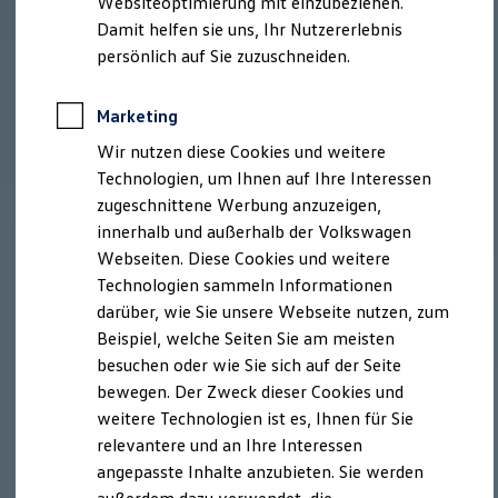
Websiteoptimierung mit einzubeziehen.
Behörden
Damit helfen sie uns, Ihr Nutzererlebnis
Direktkunden
persönlich auf Sie zuzuschneiden.
Sonderfahrzeuge
Anpfiff zum Gewinn
Elektromobilität
Marketing
Elektroautos
ID. Tutorials
Wir nutzen diese Cookies und weitere
Elektrofahrzeugkonzepte
Technologien, um Ihnen auf Ihre Interessen
ID. EVERY1
Reichweite
zugeschnittene Werbung anzuzeigen,
Reichweite der ID. Modelle
innerhalb und außerhalb der Volkswagen
Reichweite im Winter
Webseiten. Diese Cookies und weitere
Rekuperation
Laden
Technologien sammeln Informationen
Laden unterwegs
darüber, wie Sie unsere Webseite nutzen, zum
Laden Zuhause
Beispiel, welche Seiten Sie am meisten
Ladestationen finden
Ladezeitensimulator
besuchen oder wie Sie sich auf der Seite
Batterie
bewegen. Der Zweck dieser Cookies und
Sicherheit
weitere Technologien ist es, Ihnen für Sie
Garantie und Lebensdauer
Nachhaltigkeit
relevantere und an Ihre Interessen
Technologie
angepasste Inhalte anzubieten. Sie werden
Kosten und Kauf