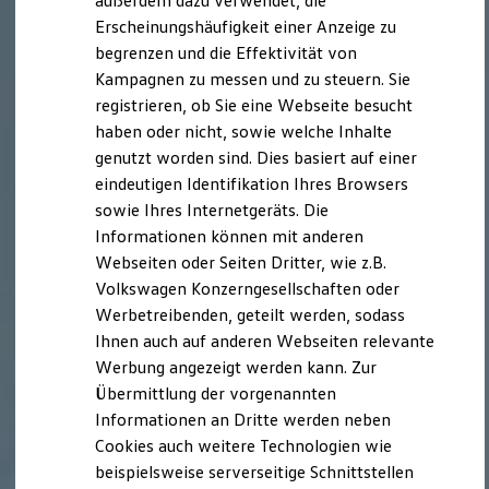
außerdem dazu verwendet, die
Verbrauchskosten
Kaufoptionen
Erscheinungshäufigkeit einer Anzeige zu
E-Auto-Förderung
begrenzen und die Effektivität von
Software und Konnektivität
Kampagnen zu messen und zu steuern. Sie
Die ID. Software 6
ID. Software Versionen und Updates
registrieren, ob Sie eine Webseite besucht
Digitale Extras
haben oder nicht, sowie welche Inhalte
Schnittstellen zu Ihrem ID.
genutzt worden sind. Dies basiert auf einer
Hybridautos
Marke und Erlebnis
eindeutigen Identifikation Ihres Browsers
Volkswagen R und R Experience
sowie Ihres Internetgeräts. Die
R-Modelle
Informationen können mit anderen
R Experience
Driving Experience
Webseiten oder Seiten Dritter, wie z.B.
Volkswagen entdecken
Volkswagen Konzerngesellschaften oder
Werkbesichtigung
Werbetreibenden, geteilt werden, sodass
Factory visit
Lifestyle Shop
Ihnen auch auf anderen Webseiten relevante
T-Roc Kollektion
Werbung angezeigt werden kann. Zur
Golf Kollektion
Übermittlung der vorgenannten
ID. Kollektion
Volkswagen Kollektion
Informationen an Dritte werden neben
R-Kollektion
Cookies auch weitere Technologien wie
GTI Kollektion
beispielsweise serverseitige Schnittstellen
Fußball Drop