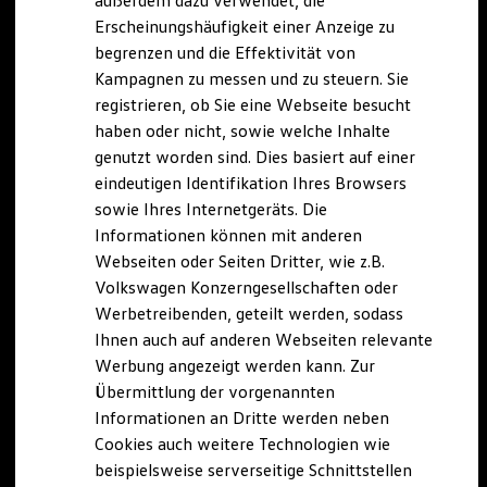
außerdem dazu verwendet, die
Hybridautos
Erscheinungshäufigkeit einer Anzeige zu
Marke und Erlebnis
begrenzen und die Effektivität von
Volkswagen R und R Experience
R-Modelle
Kampagnen zu messen und zu steuern. Sie
R Experience
registrieren, ob Sie eine Webseite besucht
Driving Experience
haben oder nicht, sowie welche Inhalte
Volkswagen entdecken
Werkbesichtigung
genutzt worden sind. Dies basiert auf einer
Factory visit
eindeutigen Identifikation Ihres Browsers
Lifestyle Shop
sowie Ihres Internetgeräts. Die
T-Roc Kollektion
Golf Kollektion
Informationen können mit anderen
ID. Kollektion
Webseiten oder Seiten Dritter, wie z.B.
Volkswagen Kollektion
Volkswagen Konzerngesellschaften oder
R-Kollektion
GTI Kollektion
Werbetreibenden, geteilt werden, sodass
Fußball Drop
Ihnen auch auf anderen Webseiten relevante
we drive football
Werbung angezeigt werden kann. Zur
#wedriveproud
Besitzer und Service
Übermittlung der vorgenannten
myVolkswagen
Informationen an Dritte werden neben
Software Updates
Cookies auch weitere Technologien wie
Service und Ersatzteile
Inspektion und HU/AU
beispielsweise serverseitige Schnittstellen
Reparaturen und Checks