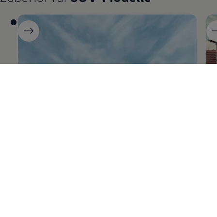
Der neue
T‑Roc
Ta