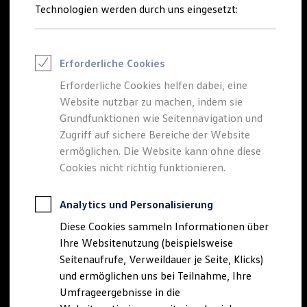
Reifenpakete
Technologien werden durch uns eingesetzt:
Leasing
Leasing-Angebote
Gebrauchtwagen Leasing
Junge Gebrauchtwagen-Leasing
Erforderliche Cookies
Elektroauto Leasing
Kleinwagen-Leasing
Erforderliche Cookies helfen dabei, eine
Leasing ohne Anzahlung
Website nutzbar zu machen, indem sie
Finanzierung
Autokredit mit Schlussrate
Grundfunktionen wie Seitennavigation und
Versicherungen und Garantien
Zugriff auf sichere Bereiche der Website
Kfz-Versicherung
ermöglichen. Die Website kann ohne diese
Restschuldversicherungen
Garantien
Cookies nicht richtig funktionieren.
Wartungsverträge
Geschäftskunden
Professional Class bei Volkswagen
Analytics und Personalisierung
Großkunden
Diese Cookies sammeln Informationen über
Behörden
Direktkunden
Ihre Websitenutzung (beispielsweise
Sonderfahrzeuge
Seitenaufrufe, Verweildauer je Seite, Klicks)
Anpfiff zum Gewinn
und ermöglichen uns bei Teilnahme, Ihre
Elektromobilität
Elektroautos
Umfrageergebnisse in die
ID. Tutorials