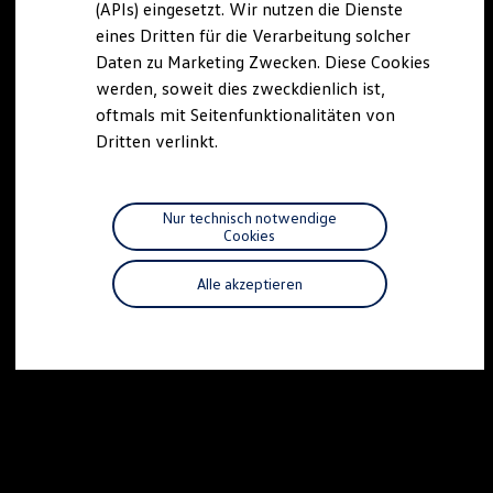
(APIs) eingesetzt. Wir nutzen die Dienste
Motorenöl und Flüssigkeiten
eines Dritten für die Verarbeitung solcher
Räder und Reifen
Pannen- und Unfallhilfe
Daten zu Marketing Zwecken. Diese Cookies
Economy Service
werden, soweit dies zweckdienlich ist,
Volkswagen Teile
oftmals mit Seitenfunktionalitäten von
Zubehör
Modellspezifisches Zubehör
Dritten verlinkt.
Schutz und Pflege
Transport
Entertainment und Elektronik
Individualisieren
Nur technisch notwendige
Wallbox und Ladekabel
Cookies
Digitale Extras
Dienste für Ihr Modell finden
Alle akzeptieren
Volkswagen Apps, Login und Shop
Handy und Fahrzeug verbinden
Updates für Software, Karten und Radio
Über Ihr Auto
Vorgängermodelle
Kundeninformationen
Volkswagen Kundenbetreuung
Warn- und Kontrollleuchten
Assistenzsysteme
Digitale Betriebsanleitung
Live Beratung