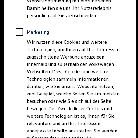
Websiteoptimierung mit einzubeziehen.
Elektrofahrzeugkonzepte
Damit helfen sie uns, Ihr Nutzererlebnis
ID. EVERY1
Reichweite
persönlich auf Sie zuzuschneiden.
Reichweite der ID. Modelle
Reichweite im Winter
Rekuperation
Marketing
Laden
Wir nutzen diese Cookies und weitere
Laden unterwegs
Laden Zuhause
Technologien, um Ihnen auf Ihre Interessen
Ladestationen finden
zugeschnittene Werbung anzuzeigen,
Ladezeitensimulator
innerhalb und außerhalb der Volkswagen
Batterie
Sicherheit
Webseiten. Diese Cookies und weitere
Garantie und Lebensdauer
Technologien sammeln Informationen
Nachhaltigkeit
darüber, wie Sie unsere Webseite nutzen,
Technologie
Kosten und Kauf
zum Beispiel, welche Seiten Sie am meisten
Verbrauchskosten
besuchen oder wie Sie sich auf der Seite
Kaufoptionen
bewegen. Der Zweck dieser Cookies und
E-Auto-Förderung
Software und Konnektivität
weitere Technologien ist es, Ihnen für Sie
Die ID. Software 6
relevantere und an Ihre Interessen
ID. Software Versionen und Updates
angepasste Inhalte anzubieten. Sie werden
Digitale Extras
Schnittstellen zu Ihrem ID.