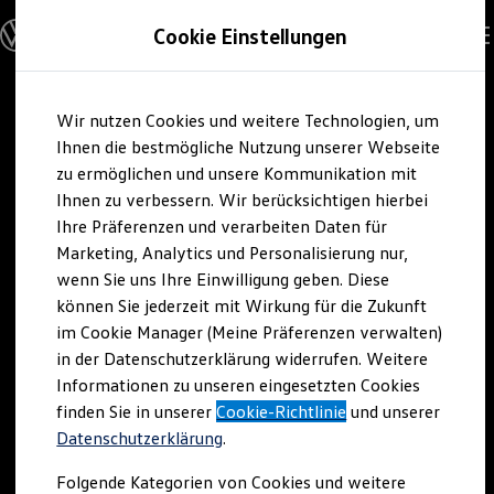
Modelle und Konfigurator
Cookie Einstellungen
Konfigurator
Modelle vergleichen
Konfiguration laden
Zum
Zum
Autosuche
Wir nutzen Cookies und weitere Technologien, um
Hauptinhalt
Footer
Elektroautos
springen
springen
Ihnen die bestmögliche Nutzung unserer Webseite
ENERGY Sondermodelle
Nutzfahrzeuge
zu ermöglichen und unsere Kommunikation mit
SUV und CUV
Ihnen zu verbessern. Wir berücksichtigen hierbei
Familienautos
Ihre Präferenzen und verarbeiten Daten für
Kombis
Kompaktwagen
Marketing, Analytics und Personalisierung nur,
Sportwagen
wenn Sie uns Ihre Einwilligung geben. Diese
Schnell verfügbare Fahrzeuge
Angebote und Produkte
können Sie jederzeit mit Wirkung für die Zukunft
Aktuelle Angebote
im Cookie Manager (Meine Präferenzen verwalten)
E-Auto-Förderung
in der Datenschutzerklärung widerrufen. Weitere
Volkswagen Marktplatz
Informationen zu unseren eingesetzten Cookies
Die ENERGY Sondermodelle
Junge Gebrauchtwagen und Gebrauchtwagen
finden Sie in unserer
Cookie-Richtlinie
und unserer
Volkswagen Zertifizierte Gebrauchtwagen
Datenschutzerklärung
.
Elektromobilität bei Gebrauchtwagen
Zubehör- und Serviceangebote
Folgende Kategorien von Cookies und weitere
Saisonangebote