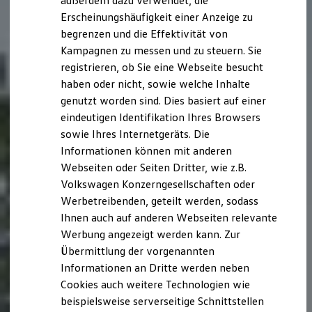
außerdem dazu verwendet, die
Hybridautos
Erscheinungshäufigkeit einer Anzeige zu
Marke und Erlebnis
begrenzen und die Effektivität von
Volkswagen R und R Experience
R-Modelle
Kampagnen zu messen und zu steuern. Sie
R Experience
registrieren, ob Sie eine Webseite besucht
Driving Experience
haben oder nicht, sowie welche Inhalte
Volkswagen entdecken
Werkbesichtigung
genutzt worden sind. Dies basiert auf einer
Factory visit
eindeutigen Identifikation Ihres Browsers
Lifestyle Shop
sowie Ihres Internetgeräts. Die
T-Roc Kollektion
Golf Kollektion
Informationen können mit anderen
ID. Kollektion
Webseiten oder Seiten Dritter, wie z.B.
Volkswagen Kollektion
Volkswagen Konzerngesellschaften oder
R-Kollektion
GTI Kollektion
Werbetreibenden, geteilt werden, sodass
Fußball Drop
Ihnen auch auf anderen Webseiten relevante
we drive football
Werbung angezeigt werden kann. Zur
#wedriveproud
Besitzer und Service
Übermittlung der vorgenannten
myVolkswagen
Informationen an Dritte werden neben
Software Updates
Cookies auch weitere Technologien wie
Service und Ersatzteile
Inspektion und HU/AU
beispielsweise serverseitige Schnittstellen
Reparaturen und Checks