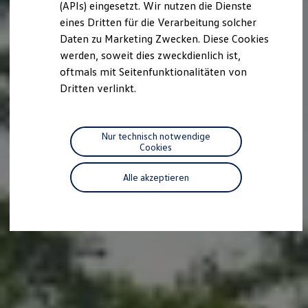
(APIs) eingesetzt. Wir nutzen die Dienste
Motorenöl und Flüssigkeiten
eines Dritten für die Verarbeitung solcher
Räder und Reifen
Pannen- und Unfallhilfe
Daten zu Marketing Zwecken. Diese Cookies
Economy Service
werden, soweit dies zweckdienlich ist,
Volkswagen Teile
oftmals mit Seitenfunktionalitäten von
Zubehör
Modellspezifisches Zubehör
Dritten verlinkt.
Schutz und Pflege
Transport
Entertainment und Elektronik
Individualisieren
Nur technisch notwendige
Wallbox und Ladekabel
Cookies
Digitale Extras
Dienste für Ihr Modell finden
Alle akzeptieren
Volkswagen Apps, Login und Shop
Handy und Fahrzeug verbinden
Updates für Software, Karten und Radio
Über Ihr Auto
Vorgängermodelle
Kundeninformationen
Volkswagen Kundenbetreuung
Warn- und Kontrollleuchten
Assistenzsysteme
Digitale Betriebsanleitung
Live Beratung