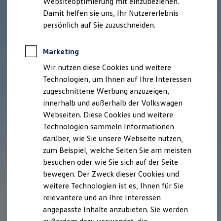
Websiteoptimierung mit einzubeziehen.
Elektrofahrzeugkonzepte
Damit helfen sie uns, Ihr Nutzererlebnis
ID. EVERY1
Reichweite
persönlich auf Sie zuzuschneiden.
Reichweite der ID. Modelle
Reichweite im Winter
Rekuperation
Marketing
Laden
Wir nutzen diese Cookies und weitere
Laden unterwegs
Laden Zuhause
Technologien, um Ihnen auf Ihre Interessen
Ladestationen finden
zugeschnittene Werbung anzuzeigen,
Ladezeitensimulator
innerhalb und außerhalb der Volkswagen
Batterie
Sicherheit
Webseiten. Diese Cookies und weitere
Garantie und Lebensdauer
Technologien sammeln Informationen
Nachhaltigkeit
darüber, wie Sie unsere Webseite nutzen,
Technologie
Kosten und Kauf
zum Beispiel, welche Seiten Sie am meisten
Verbrauchskosten
besuchen oder wie Sie sich auf der Seite
Kaufoptionen
bewegen. Der Zweck dieser Cookies und
E-Auto-Förderung
Software und Konnektivität
weitere Technologien ist es, Ihnen für Sie
Die ID. Software 6
relevantere und an Ihre Interessen
ID. Software Versionen und Updates
angepasste Inhalte anzubieten. Sie werden
Digitale Extras
Schnittstellen zu Ihrem ID.