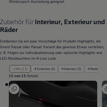
Wintersport-Ausrüstung geeignet.
Zubehör
für
Interieur, Exterieur und
Räder
Entdecken Sie ein paar Vorschläge für Produkt
-
Highlights
, die
Ihrem
Passat
oder
Passat
Variant
das gewisse Etwas verleihen,
z. B.
Felgen zur Individualisierung oder optische
Highlights
wie
LED-Rückleuchten im
R‑Line
Look.
15 von 15 Details
Alle (15)
Exterieur (5)
Interieur (5)
Räder (5)
15 von 15
Details