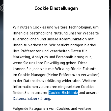
Modelle und Konfigurator
Cookie Einstellungen
Konfigurator
Modelle vergleichen
Konfiguration laden
Zum
Zum
Autosuche
Wir nutzen Cookies und weitere Technologien, um
Hauptinhalt
Footer
Elektroautos
springen
springen
Ihnen die bestmögliche Nutzung unserer Webseite
ENERGY Sondermodelle
Nutzfahrzeuge
zu ermöglichen und unsere Kommunikation mit
SUV und CUV
Ihnen zu verbessern. Wir berücksichtigen hierbei
Familienautos
Ihre Präferenzen und verarbeiten Daten für
Kombis
Kompaktwagen
Marketing, Analytics und Personalisierung nur,
Sportwagen
wenn Sie uns Ihre Einwilligung geben. Diese
Schnell verfügbare Fahrzeuge
Angebote und Produkte
können Sie jederzeit mit Wirkung für die Zukunft
Aktuelle Angebote
im Cookie Manager (Meine Präferenzen verwalten)
E-Auto-Förderung
in der Datenschutzerklärung widerrufen. Weitere
Volkswagen Marktplatz
Informationen zu unseren eingesetzten Cookies
Die ENERGY Sondermodelle
Junge Gebrauchtwagen und Gebrauchtwagen
finden Sie in unserer
Cookie-Richtlinie
und unserer
Volkswagen Zertifizierte Gebrauchtwagen
Datenschutzerklärung
.
Elektromobilität bei Gebrauchtwagen
Zubehör- und Serviceangebote
Folgende Kategorien von Cookies und weitere
Saisonangebote