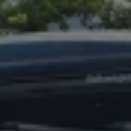
Magazin
Lifestyle
Transport
Familie
Elektromobilität
Volkswagen R
Pannen- und Unfallhilfe
Volkswagen Kundenbetreuung