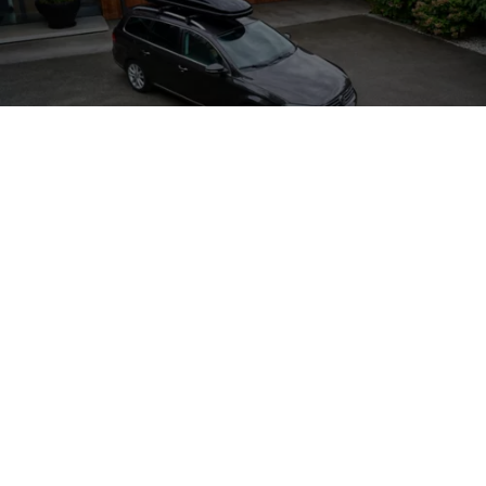
Charging
Sie sind auf der Suche nach nützlichem
Zubehör
für Ihr Hybridfahrzeug? Wir haben eine Auswahl
rund ums Laden für Sie und Ihren
Passat
GTE
oder
Passat
Variant
GTE
zusammengestellt. Wenn Sie
sich für die Produkte interessieren, fragen Sie
diese gern bei Ihrem
Volkswagen
Partner an.