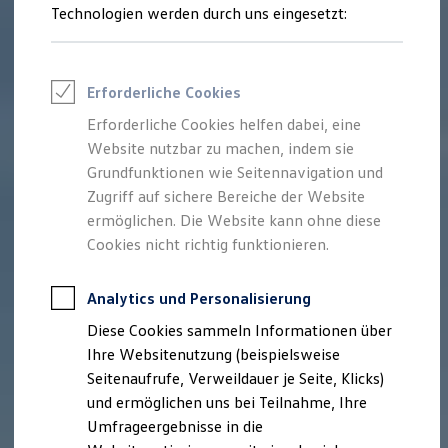
Reifenpakete
Technologien werden durch uns eingesetzt:
Leasing
Leasing-Angebote
Gebrauchtwagen Leasing
Junge Gebrauchtwagen-Leasing
Erforderliche Cookies
Elektroauto Leasing
Kleinwagen-Leasing
Erforderliche Cookies helfen dabei, eine
Leasing ohne Anzahlung
Website nutzbar zu machen, indem sie
Finanzierung
Autokredit mit Schlussrate
Grundfunktionen wie Seitennavigation und
Versicherungen und Garantien
Zugriff auf sichere Bereiche der Website
Kfz-Versicherung
ermöglichen. Die Website kann ohne diese
Restschuldversicherungen
Garantien
Cookies nicht richtig funktionieren.
Wartungsverträge
Geschäftskunden
Professional Class bei Volkswagen
Analytics und Personalisierung
Großkunden
Diese Cookies sammeln Informationen über
Behörden
Direktkunden
Ihre Websitenutzung (beispielsweise
Sonderfahrzeuge
Seitenaufrufe, Verweildauer je Seite, Klicks)
Anpfiff zum Gewinn
und ermöglichen uns bei Teilnahme, Ihre
Elektromobilität
Elektroautos
Umfrageergebnisse in die
ID. Tutorials