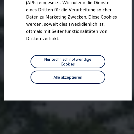
(APIs) eingesetzt. Wir nutzen die Dienste
Motorenöl und Flüssigkeiten
eines Dritten für die Verarbeitung solcher
Räder und Reifen
Pannen- und Unfallhilfe
Daten zu Marketing Zwecken. Diese Cookies
Economy Service
werden, soweit dies zweckdienlich ist,
Volkswagen Teile
oftmals mit Seitenfunktionalitäten von
Zubehör
Modellspezifisches Zubehör
Dritten verlinkt.
Schutz und Pflege
Transport
Entertainment und Elektronik
Individualisieren
Nur technisch notwendige
Wallbox und Ladekabel
Cookies
Digitale Extras
Dienste für Ihr Modell finden
Alle akzeptieren
Volkswagen Apps, Login und Shop
Handy und Fahrzeug verbinden
Updates für Software, Karten und Radio
Über Ihr Auto
Vorgängermodelle
Kundeninformationen
Volkswagen Kundenbetreuung
Warn- und Kontrollleuchten
Assistenzsysteme
Digitale Betriebsanleitung
Live Beratung