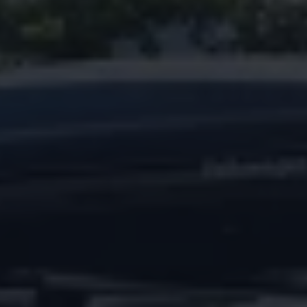
Magazin
Lifestyle
Transport
Familie
Elektromobilität
Volkswagen R
Pannen- und Unfallhilfe
Volkswagen Kundenbetreuung