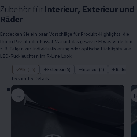
Zubehör
für
Interieur, Exterieur und
Räder
Entdecken Sie ein paar Vorschläge für Produkt
-
Highlights
, die
Ihrem
Passat
oder
Passat
Variant
das gewisse Etwas verleihen,
z. B.
Felgen zur Individualisierung oder optische
Highlights
wie
LED-Rückleuchten im
R‑Line
Look.
15 von 15 Details
Alle (15)
Exterieur (5)
Interieur (5)
Räder (5)
15 von 15
Details