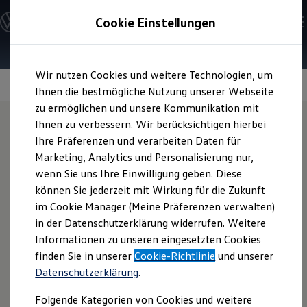
Modelle und Konfigurator
Cookie Einstellungen
Konfigurator
Modelle vergleichen
Konfiguration laden
Zum
Zum
Autosuche
Wir nutzen Cookies und weitere Technologien, um
Hauptinhalt
Footer
Elektroautos
springen
springen
Ihnen die bestmögliche Nutzung unserer Webseite
ENERGY Sondermodelle
Nutzfahrzeuge
zu ermöglichen und unsere Kommunikation mit
SUV und CUV
Reifentaschen-Set
Ihnen zu verbessern. Wir berücksichtigen hierbei
Familienautos
Ihre Präferenzen und verarbeiten Daten für
Kombis
Kompaktwagen
Marketing, Analytics und Personalisierung nur,
Sportwagen
Das vierteilige Reifentaschen-Set kann einen schonenden
wenn Sie uns Ihre Einwilligung geben. Diese
Schnell verfügbare Fahrzeuge
Transport und die werterhaltende Lagerung Ihrer Räder in
Angebote und Produkte
können Sie jederzeit mit Wirkung für die Zukunft
Aktuelle Angebote
Garage und Keller ermöglichen. Außen befinden sich
im Cookie Manager (Meine Präferenzen verwalten)
E-Auto-Förderung
separate Taschen zur Aufbewahrung der Radbolzen. Durch
in der Datenschutzerklärung widerrufen. Weitere
Volkswagen Marktplatz
Kennzeichnung auf der Tasche ist eine einfache Zuordnung
Informationen zu unseren eingesetzten Cookies
Die ENERGY Sondermodelle
Junge Gebrauchtwagen und Gebrauchtwagen
der Räder möglich. Fragen Sie das Produkt gern bei Ihrem
finden Sie in unserer
Cookie-Richtlinie
und unserer
Volkswagen Zertifizierte Gebrauchtwagen
Volkswagen
Partner an.
Datenschutzerklärung
.
Elektromobilität bei Gebrauchtwagen
Zubehör- und Serviceangebote
Folgende Kategorien von Cookies und weitere
Saisonangebote
Reifentaschen-Set anfragen