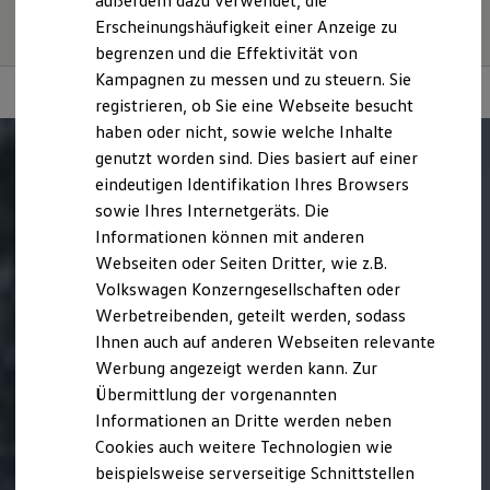
außerdem dazu verwendet, die
Stromverbrauch, die CO₂-Emissionen und die
Hybridautos
Erscheinungshäufigkeit einer Anzeige zu
Fahrleistungswerte eines Fahrzeugs beeinflussen.
Marke und Erlebnis
begrenzen und die Effektivität von
Volkswagen R und R Experience
R-Modelle
Kampagnen zu messen und zu steuern. Sie
R Experience
registrieren, ob Sie eine Webseite besucht
Driving Experience
haben oder nicht, sowie welche Inhalte
Volkswagen entdecken
Werkbesichtigung
genutzt worden sind. Dies basiert auf einer
Factory visit
eindeutigen Identifikation Ihres Browsers
Lifestyle Shop
sowie Ihres Internetgeräts. Die
T-Roc Kollektion
Golf Kollektion
Informationen können mit anderen
ID. Kollektion
Webseiten oder Seiten Dritter, wie z.B.
Volkswagen Kollektion
Volkswagen Konzerngesellschaften oder
R-Kollektion
GTI Kollektion
Werbetreibenden, geteilt werden, sodass
Fußball Drop
Ihnen auch auf anderen Webseiten relevante
we drive football
Werbung angezeigt werden kann. Zur
#wedriveproud
Besitzer und Service
Übermittlung der vorgenannten
myVolkswagen
Informationen an Dritte werden neben
Software Updates
Cookies auch weitere Technologien wie
Service und Ersatzteile
Inspektion und HU/AU
beispielsweise serverseitige Schnittstellen
Reparaturen und Checks