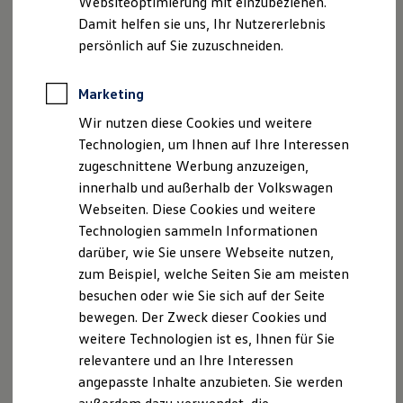
Websiteoptimierung mit einzubeziehen.
Elektrofahrzeugkonzepte
Damit helfen sie uns, Ihr Nutzererlebnis
ID. EVERY1
Reichweite
persönlich auf Sie zuzuschneiden.
Reichweite der ID. Modelle
Disclaimer von Volkswagen AG
Reichweite im Winter
Rekuperation
Marketing
Die in dieser Darstellung gezeigten Fahrzeuge und
Laden
Ausstattungen können in einzelnen Details vom aktuellen
Wir nutzen diese Cookies und weitere
Laden unterwegs
deutschen Lieferprogramm abweichen. Abgebildet sind
Laden Zuhause
Technologien, um Ihnen auf Ihre Interessen
teilweise Sonderausstattungen der Fahrzeuge gegen
Ladestationen finden
zugeschnittene Werbung anzuzeigen,
Mehrpreis.
Ladezeitensimulator
innerhalb und außerhalb der Volkswagen
Batterie
Bitte beachten Sie auch unseren Konfigurator für eine
Sicherheit
Übersicht der aktuell verfügbaren Modelle und Ausstattungen.
Webseiten. Diese Cookies und weitere
Garantie und Lebensdauer
Technologien sammeln Informationen
Nachhaltigkeit
Die angegebenen Verbrauchs- und Emissionswerte beziehen
darüber, wie Sie unsere Webseite nutzen,
Technologie
sich nicht auf ein einzelnes Fahrzeug und sind nicht Bestandteil
Kosten und Kauf
zum Beispiel, welche Seiten Sie am meisten
des Angebots, sondern dienen allein Vergleichszwecken
Verbrauchskosten
zwischen den verschiedenen Fahrzeugtypen.
besuchen oder wie Sie sich auf der Seite
Kaufoptionen
Zusatzausstattungen und
Zubehör
(Anbauteile, Reifenformat
bewegen. Der Zweck dieser Cookies und
E-Auto-Förderung
usw.) können relevante Fahrzeugparameter, wie
z. B.
Gewicht,
Software und Konnektivität
weitere Technologien ist es, Ihnen für Sie
Die ID. Software 6
Rollwiderstand und Aerodynamik verändern und neben
relevantere und an Ihre Interessen
ID. Software Versionen und Updates
Witterungs- und Verkehrsbedingungen sowie dem
angepasste Inhalte anzubieten. Sie werden
Digitale Extras
individuellen Fahrverhalten den Kraftstoffverbrauch, den
Schnittstellen zu Ihrem ID.