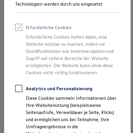
Reifenpakete
Technologien werden durch uns eingesetzt:
Leasing
Leasing-Angebote
Gebrauchtwagen Leasing
Junge Gebrauchtwagen-Leasing
Erforderliche Cookies
Elektroauto Leasing
Kleinwagen-Leasing
Erforderliche Cookies helfen dabei, eine
Leasing ohne Anzahlung
Website nutzbar zu machen, indem sie
Finanzierung
Autokredit mit Schlussrate
Grundfunktionen wie Seitennavigation und
Versicherungen und Garantien
Zugriff auf sichere Bereiche der Website
Kfz-Versicherung
ermöglichen. Die Website kann ohne diese
Restschuldversicherungen
Garantien
Cookies nicht richtig funktionieren.
Wartungsverträge
Geschäftskunden
Professional Class bei Volkswagen
Analytics und Personalisierung
Großkunden
Diese Cookies sammeln Informationen über
Behörden
Impressum
Nutzungsbedingungen
Direktkunden
Ihre Websitenutzung (beispielsweise
Sonderfahrzeuge
Datenschutzerklärungen
Cookie-Richtlinie
Seitenaufrufe, Verweildauer je Seite, Klicks)
Anpfiff zum Gewinn
Lizenzhinweise Dritter
und ermöglichen uns bei Teilnahme, Ihre
Elektromobilität
Angaben zum Digital Services Act (DSA)
EU Data Act
Elektroautos
Umfrageergebnisse in die
ID. Tutorials
Produktsicherheitsinformationen
Vertrag Widerrufen