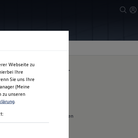
erer Webseite zu
Passat
oder
ierbei Ihre
enn Sie uns Ihre
Manager (Meine
n zu unseren
klärung
.
ut weitestgehend vor dem
t:
ebodens frei positionieren. Fragen