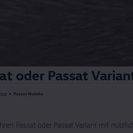
at
oder
Passat
Varian
ehör
Passat Modelle
Ihren
Passat
oder
Passat
Variant
mit nützlic