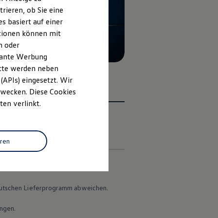
rieren, ob Sie eine
s basiert auf einer
ationen können mit
n oder
evante Werbung
itte werden neben
(APIs) eingesetzt. Wir
 Zwecken. Diese Cookies
ten verlinkt.
en
eren
 deutschen Lieferprogramm abweichen.
ungen.