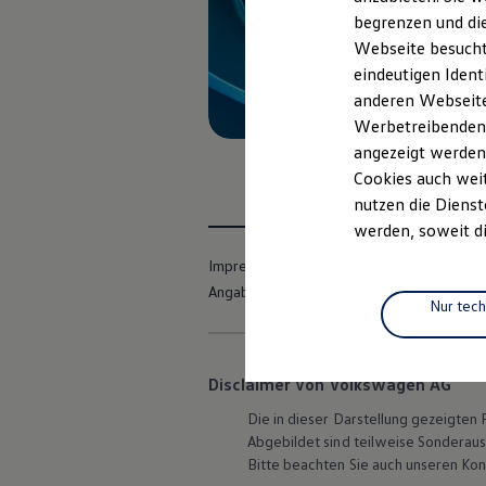
Elektrofahrzeugkonzepte
begrenzen und die
ID. EVERY1
Webseite besucht 
Reichweite
Reichweite der ID. Modelle
eindeutigen Ident
Reichweite im Winter
anderen Webseiten
Rekuperation
Werbetreibenden,
Laden
Laden unterwegs
angezeigt werden
Laden Zuhause
Cookies auch weit
Ladestationen finden
nutzen die Dienst
Ladezeitensimulator
Batterie
werden, soweit di
Sicherheit
Garantie und Lebensdauer
Impressum
Nutzungsbedingungen
Nachhaltigkeit
Angaben zum Digital Services Act (DSA)
Technologie
Nur tec
Kosten und Kauf
Verbrauchskosten
Kaufoptionen
E-Auto-Förderung
Disclaimer von Volkswagen AG
Software und Konnektivität
Die in dieser Darstellung gezeigte
Die ID. Software 6
ID. Software Versionen und Updates
Abgebildet sind teilweise Sonderau
Digitale Extras
Bitte beachten Sie auch unseren Kon
Schnittstellen zu Ihrem ID.