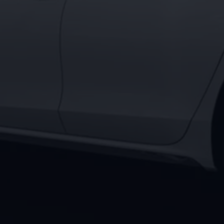
Motorenöl und Flüssigkeiten
Räder und Reifen
Pannen- und Unfallhilfe
Economy Service
Volkswagen Teile
Zubehör
Modellspezifisches Zubehör
Schutz und Pflege
Transport
Entertainment und Elektronik
Individualisieren
Wallbox und Ladekabel
Digitale Extras
Dienste für Ihr Modell finden
Volkswagen Apps, Login und Shop
Handy und Fahrzeug verbinden
Updates für Software, Karten und Radio
Über Ihr Auto
Vorgängermodelle
Kundeninformationen
Volkswagen Kundenbetreuung
Warn- und Kontrollleuchten
Assistenzsysteme
Digitale Betriebsanleitung
Live Beratung