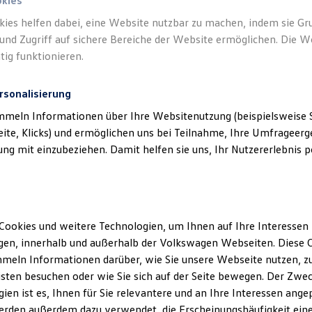
okies
kies helfen dabei, eine Website nutzbar zu machen, indem sie G
und Zugriff auf sichere Bereiche der Website ermöglichen. Die W
tig funktionieren.
rsonalisierung
mmeln Informationen über Ihre Websitenutzung (beispielsweise S
eite, Klicks) und ermöglichen uns bei Teilnahme, Ihre Umfrageerge
g mit einzubeziehen. Damit helfen sie uns, Ihr Nutzererlebnis pe
Cookies und weitere Technologien, um Ihnen auf Ihre Interessen
en, innerhalb und außerhalb der Volkswagen Webseiten. Diese C
meln Informationen darüber, wie Sie unsere Webseite nutzen, zu
sten besuchen oder wie Sie sich auf der Seite bewegen. Der Zwec
ien ist es, Ihnen für Sie relevantere und an Ihre Interessen ange
erden außerdem dazu verwendet, die Erscheinungshäufigkeit eine