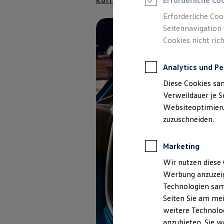
Kofferraum-Steckmodul anfragen
Erforderliche Co
Reifenpakete
Leasing
Erforderliche Coo
Leasing-Angebote
Seitennavigation 
Gebrauchtwagen Leasing
Cookies nicht rich
Junge Gebrauchtwagen-Leasing
Elektroauto Leasing
Kleinwagen-Leasing
Analytics und Pe
Leasing ohne Anzahlung
Finanzierung
Diese Cookies sa
Autokredit mit Schlussrate
Versicherungen und Garantien
Verweildauer je S
Kfz-Versicherung
Websiteoptimierun
Restschuldversicherungen
zuzuschneiden.
Garantien
Wartungsverträge
Geschäftskunden
Marketing
Professional Class bei Volkswagen
Großkunden
Wir nutzen diese 
Behörden
Werbung anzuzeig
Direktkunden
Sonderfahrzeuge
Technologien sam
Anpfiff zum Gewinn
Seiten Sie am mei
Elektromobilität
weitere Technolog
Elektroautos
ID. Tutorials
anzubieten. Sie w