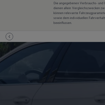
Hybridautos
Die angegebenen Verbrauchs- und Emi
Marke und Erlebnis
dienen allein Vergleichszwecken z
Volkswagen R und R Experience
können relevante Fahrzeugparamete
R-Modelle
sowie dem individuellen Fahrverhal
R Experience
beeinflussen.
Driving Experience
Volkswagen entdecken
Werkbesichtigung
Factory visit
Lifestyle Shop
T-Roc Kollektion
Golf Kollektion
ID. Kollektion
Volkswagen Kollektion
R-Kollektion
GTI Kollektion
Fußball Drop
we drive football
#wedriveproud
Besitzer und Service
myVolkswagen
Software Updates
Service und Ersatzteile
Inspektion und HU/AU
Reparaturen und Checks