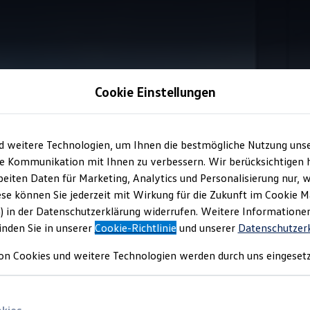
Cookie Einstellungen
d weitere Technologien, um Ihnen die bestmögliche Nutzung uns
-Steckmodul
für Ihren
e Kommunikation mit Ihnen zu verbessern. Wir berücksichtigen h
eiten Daten für Marketing, Analytics und Personalisierung nur, w
t
ese können Sie jederzeit mit Wirkung für die Zukunft im Cookie 
) in der Datenschutzerklärung widerrufen. Weitere Informatione
inden Sie in unserer
Cookie-Richtlinie
und unserer
Datenschutzer
päckraum Ihres
Volkswagen
flexibel zu unterteilen und Ihr Ladeg
on Cookies und weitere Technologien werden durch uns eingesetz
ich mit Hilfe von Klemmstangen entlang der Außenkanten des Lad
swagen
Partner an.