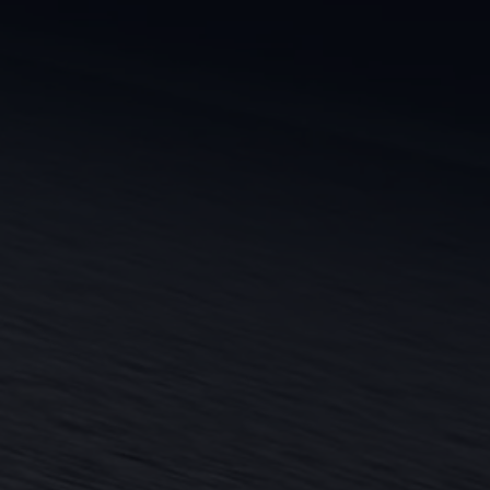
Magazin
Lifestyle
Transport
Familie
Elektromobilität
Volkswagen R
Pannen- und Unfallhilfe
Volkswagen Kundenbetreuung