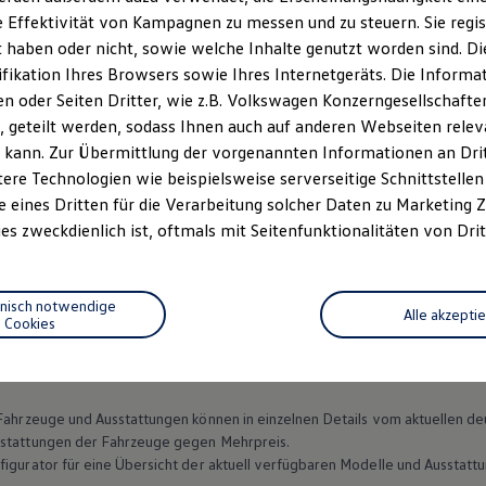
 Effektivität von Kampagnen zu messen und zu steuern. Sie regist
haben oder nicht, sowie welche Inhalte genutzt worden sind. Die
ifikation Ihres Browsers sowie Ihres Internetgeräts. Die Inform
 oder Seiten Dritter, wie z.B. Volkswagen Konzerngesellschafte
 geteilt werden, sodass Ihnen auch auf anderen Webseiten rel
 kann. Zur Übermittlung der vorgenannten Informationen an Dr
ere Technologien wie beispielsweise serverseitige Schnittstellen 
e eines Dritten für die Verarbeitung solcher Daten zu Marketing
es zweckdienlich ist, oftmals mit Seitenfunktionalitäten von Drit
Datenschutzerklärungen
Cookie-Richtlinie
Lizenzhinweise Dritter
EU Data Act
Produktsicherheitsinformationen
Vertrag Widerruf
hnisch notwendige
Alle akzepti
Cookies
n Fahrzeuge und Ausstattungen können in einzelnen Details vom aktuellen
sstattungen der Fahrzeuge gegen Mehrpreis.
figurator für eine Übersicht der aktuell verfügbaren Modelle und Ausstatt