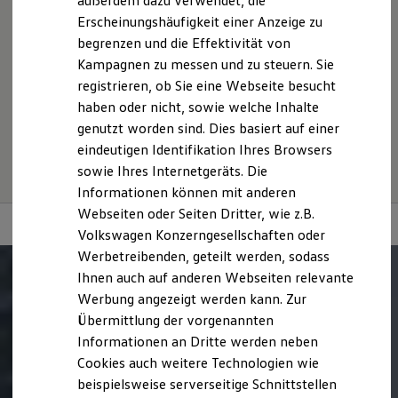
außerdem dazu verwendet, die
sich nicht auf ein einzelnes Fahrzeug und sind nicht Bestandteil
Hybridautos
Erscheinungshäufigkeit einer Anzeige zu
des Angebots, sondern dienen allein Vergleichszwecken
Marke und Erlebnis
zwischen den verschiedenen Fahrzeugtypen.
begrenzen und die Effektivität von
Volkswagen R und R Experience
R-Modelle
Zusatzausstattungen und
Zubehör
(Anbauteile, Reifenformat
Kampagnen zu messen und zu steuern. Sie
R Experience
usw.) können relevante Fahrzeugparameter, wie
z. B.
Gewicht,
registrieren, ob Sie eine Webseite besucht
Driving Experience
Rollwiderstand und Aerodynamik verändern und neben
haben oder nicht, sowie welche Inhalte
Volkswagen entdecken
Witterungs- und Verkehrsbedingungen sowie dem
Werkbesichtigung
genutzt worden sind. Dies basiert auf einer
individuellen Fahrverhalten den Kraftstoffverbrauch, den
Factory visit
eindeutigen Identifikation Ihres Browsers
Stromverbrauch, die CO₂-Emissionen und die
Lifestyle Shop
sowie Ihres Internetgeräts. Die
T-Roc Kollektion
Fahrleistungswerte eines Fahrzeugs beeinflussen.
Golf Kollektion
Informationen können mit anderen
ID. Kollektion
Webseiten oder Seiten Dritter, wie z.B.
Volkswagen Kollektion
Volkswagen Konzerngesellschaften oder
R-Kollektion
GTI Kollektion
Werbetreibenden, geteilt werden, sodass
Fußball Drop
Ihnen auch auf anderen Webseiten relevante
we drive football
Werbung angezeigt werden kann. Zur
#wedriveproud
Besitzer und Service
Übermittlung der vorgenannten
myVolkswagen
Informationen an Dritte werden neben
Software Updates
Cookies auch weitere Technologien wie
Service und Ersatzteile
Inspektion und HU/AU
beispielsweise serverseitige Schnittstellen
Reparaturen und Checks