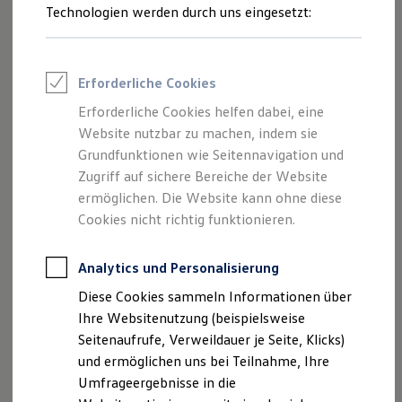
Reifenpakete
Technologien werden durch uns eingesetzt:
auf unserer Seite
Fahren mit Kindern und Jugendlichen
Leasing
nachlesen.
Leasing-Angebote
Gebrauchtwagen Leasing
Junge Gebrauchtwagen-Leasing
Wenn Sie sich für die Produkte interessieren, fragen Sie
Erforderliche Cookies
Elektroauto Leasing
diese gern bei Ihrem
Volkswagen
Partner an.
Kleinwagen-Leasing
Erforderliche Cookies helfen dabei, eine
Leasing ohne Anzahlung
Website nutzbar zu machen, indem sie
Finanzierung
Kindersitz und Sitzunterlage anfragen
Autokredit mit Schlussrate
Grundfunktionen wie Seitennavigation und
Versicherungen und Garantien
Zugriff auf sichere Bereiche der Website
Kfz-Versicherung
ermöglichen. Die Website kann ohne diese
Restschuldversicherungen
Garantien
Cookies nicht richtig funktionieren.
Wartungsverträge
Geschäftskunden
Professional Class bei Volkswagen
Analytics und Personalisierung
Großkunden
Diese Cookies sammeln Informationen über
Behörden
Direktkunden
Ihre Websitenutzung (beispielsweise
Sonderfahrzeuge
Seitenaufrufe, Verweildauer je Seite, Klicks)
Anpfiff zum Gewinn
und ermöglichen uns bei Teilnahme, Ihre
Elektromobilität
Elektroautos
Umfrageergebnisse in die
ID. Tutorials