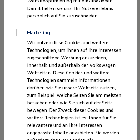
Websiteoptimierung mit einzubeziehen.
Elektrofahrzeugkonzepte
Damit helfen sie uns, Ihr Nutzererlebnis
ID. EVERY1
Reichweite
persönlich auf Sie zuzuschneiden.
Reichweite der ID. Modelle
Impressum
Nutzungsbedingungen
Reichweite im Winter
Datenschutzerklärungen
Cookie-Richtlinie
Rekuperation
Marketing
Lizenzhinweise Dritter
Laden
Wir nutzen diese Cookies und weitere
Laden unterwegs
Angaben zum Digital Services Act (DSA)
EU Data Act
Laden Zuhause
Technologien, um Ihnen auf Ihre Interessen
Produktsicherheitsinformationen
Vertrag Widerrufen
Ladestationen finden
zugeschnittene Werbung anzuzeigen,
Ladezeitensimulator
innerhalb und außerhalb der Volkswagen
Batterie
Sicherheit
Webseiten. Diese Cookies und weitere
Disclaimer von Volkswagen AG
Garantie und Lebensdauer
Technologien sammeln Informationen
Nachhaltigkeit
Die in dieser Darstellung gezeigten Fahrzeuge und
darüber, wie Sie unsere Webseite nutzen,
Technologie
Ausstattungen können in einzelnen Details vom aktuellen
Kosten und Kauf
zum Beispiel, welche Seiten Sie am meisten
deutschen Lieferprogramm abweichen. Abgebildet sind
Verbrauchskosten
besuchen oder wie Sie sich auf der Seite
Kaufoptionen
teilweise Sonderausstattungen der Fahrzeuge gegen
bewegen. Der Zweck dieser Cookies und
E-Auto-Förderung
Mehrpreis.
Software und Konnektivität
weitere Technologien ist es, Ihnen für Sie
Bitte beachten Sie auch unseren Konfigurator für eine
Die ID. Software 6
Übersicht der aktuell verfügbaren Modelle und Ausstattungen.
relevantere und an Ihre Interessen
ID. Software Versionen und Updates
angepasste Inhalte anzubieten. Sie werden
Digitale Extras
Die angegebenen Verbrauchs- und Emissionswerte beziehen
Schnittstellen zu Ihrem ID.