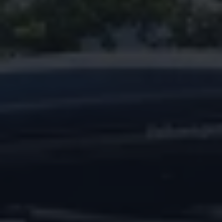
Magazin
Lifestyle
Transport
Familie
Elektromobilität
Volkswagen R
Pannen- und Unfallhilfe
Volkswagen Kundenbetreuung