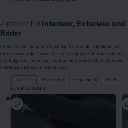
Zubehör
für
Interieur, Exterieur und
Räder
Entdecken Sie ein paar Vorschläge für Produkt
-
Highlights
, die
Ihrem
Passat
oder
Passat
Variant
das gewisse Etwas verleihen,
z. B.
Felgen zur Individualisierung oder optische
Highlights
wie
LED-Rückleuchten im
R‑Line
Look.
15 von 15 Details
Alle (15)
Exterieur (5)
Interieur (5)
Räder (5)
15 von 15
Details