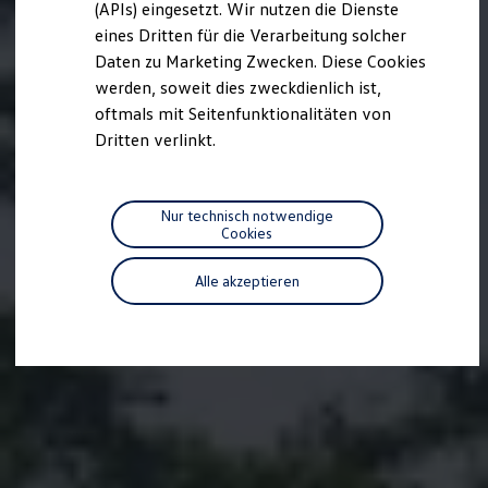
(APIs) eingesetzt. Wir nutzen die Dienste
Motorenöl und Flüssigkeiten
eines Dritten für die Verarbeitung solcher
Räder und Reifen
Pannen- und Unfallhilfe
Daten zu Marketing Zwecken. Diese Cookies
Economy Service
werden, soweit dies zweckdienlich ist,
Volkswagen Teile
oftmals mit Seitenfunktionalitäten von
Zubehör
Modellspezifisches Zubehör
Dritten verlinkt.
Schutz und Pflege
Transport
Entertainment und Elektronik
Individualisieren
Nur technisch notwendige
Wallbox und Ladekabel
Cookies
Digitale Extras
Dienste für Ihr Modell finden
Alle akzeptieren
Volkswagen Apps, Login und Shop
Handy und Fahrzeug verbinden
Updates für Software, Karten und Radio
Über Ihr Auto
Vorgängermodelle
Kundeninformationen
Volkswagen Kundenbetreuung
Warn- und Kontrollleuchten
Assistenzsysteme
Digitale Betriebsanleitung
Live Beratung