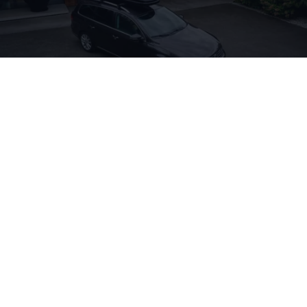
Charging
Sie sind auf der Suche nach nützlichem
Zubehör
für Ihr Hybridfahrzeug? Wir haben eine Auswahl
rund ums Laden für Sie und Ihren
Passat
GTE
oder
Passat
Variant
GTE
zusammengestellt. Wenn Sie
sich für die Produkte interessieren, fragen Sie
diese gern bei Ihrem
Volkswagen
Partner an.