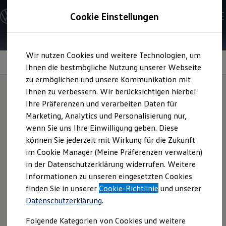
Modelle und Konfigurator
Cookie Einstellungen
Konfigurator
Modelle vergleichen
Konfiguration laden
Zum
Zum
Autosuche
Wir nutzen Cookies und weitere Technologien, um
Hauptinhalt
Footer
Elektroautos
springen
springen
Ihnen die bestmögliche Nutzung unserer Webseite
ENERGY Sondermodelle
Nutzfahrzeuge
zu ermöglichen und unsere Kommunikation mit
SUV und CUV
Kindersitz und
Ihnen zu verbessern. Wir berücksichtigen hierbei
Familienautos
Ihre Präferenzen und verarbeiten Daten für
Kombis
Kompaktwagen
Sitzunterlage
Marketing, Analytics und Personalisierung nur,
für Ihren
Sportwagen
wenn Sie uns Ihre Einwilligung geben. Diese
Schnell verfügbare Fahrzeuge
Passat
Angebote und Produkte
können Sie jederzeit mit Wirkung für die Zukunft
oder
Passat
Aktuelle Angebote
im Cookie Manager (Meine Präferenzen verwalten)
E-Auto-Förderung
Variant
in der Datenschutzerklärung widerrufen. Weitere
Volkswagen Marktplatz
Informationen zu unseren eingesetzten Cookies
Die ENERGY Sondermodelle
Junge Gebrauchtwagen und Gebrauchtwagen
finden Sie in unserer
Cookie-Richtlinie
und unserer
Volkswagen Zertifizierte Gebrauchtwagen
Von
Volkswagen
Zubehör
gibt es nicht nur Kindersitze, die
Datenschutzerklärung
.
Elektromobilität bei Gebrauchtwagen
zum Alter Ihres Kindes passen, sondern auch eine Unterlage
Zubehör- und Serviceangebote
Folgende Kategorien von Cookies und weitere
Saisonangebote
mit Rückenschutz. Mehr zum Thema Kindersitze können Sie