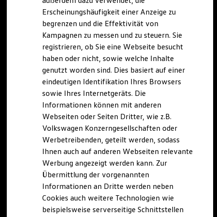
außerdem dazu verwendet, die
Hybridautos
Erscheinungshäufigkeit einer Anzeige zu
Marke und Erlebnis
begrenzen und die Effektivität von
Volkswagen R und R Experience
R-Modelle
Kampagnen zu messen und zu steuern. Sie
R Experience
registrieren, ob Sie eine Webseite besucht
Driving Experience
haben oder nicht, sowie welche Inhalte
Volkswagen entdecken
Werkbesichtigung
genutzt worden sind. Dies basiert auf einer
Factory visit
eindeutigen Identifikation Ihres Browsers
Lifestyle Shop
sowie Ihres Internetgeräts. Die
T-Roc Kollektion
Golf Kollektion
Informationen können mit anderen
ID. Kollektion
Webseiten oder Seiten Dritter, wie z.B.
Volkswagen Kollektion
Volkswagen Konzerngesellschaften oder
R-Kollektion
GTI Kollektion
Werbetreibenden, geteilt werden, sodass
Fußball Drop
Ihnen auch auf anderen Webseiten relevante
we drive football
Werbung angezeigt werden kann. Zur
#wedriveproud
Besitzer und Service
Übermittlung der vorgenannten
myVolkswagen
Informationen an Dritte werden neben
Software Updates
Cookies auch weitere Technologien wie
Service und Ersatzteile
Inspektion und HU/AU
beispielsweise serverseitige Schnittstellen
Reparaturen und Checks