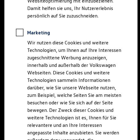
Websiteoptimierung mit einzubeziehen.
Elektrofahrzeugkonzepte
Damit helfen sie uns, Ihr Nutzererlebnis
ID. EVERY1
Reichweite
persönlich auf Sie zuzuschneiden.
Reichweite der ID. Modelle
Reichweite im Winter
Rekuperation
Marketing
Laden
Wir nutzen diese Cookies und weitere
Laden unterwegs
Laden Zuhause
Technologien, um Ihnen auf Ihre Interessen
Ladestationen finden
zugeschnittene Werbung anzuzeigen,
Ladezeitensimulator
innerhalb und außerhalb der Volkswagen
Batterie
Sicherheit
Webseiten. Diese Cookies und weitere
Garantie und Lebensdauer
Technologien sammeln Informationen
Nachhaltigkeit
darüber, wie Sie unsere Webseite nutzen,
Technologie
Kosten und Kauf
zum Beispiel, welche Seiten Sie am meisten
Verbrauchskosten
besuchen oder wie Sie sich auf der Seite
Kaufoptionen
bewegen. Der Zweck dieser Cookies und
E-Auto-Förderung
Software und Konnektivität
weitere Technologien ist es, Ihnen für Sie
Die ID. Software 6
relevantere und an Ihre Interessen
ID. Software Versionen und Updates
angepasste Inhalte anzubieten. Sie werden
Digitale Extras
Schnittstellen zu Ihrem ID.