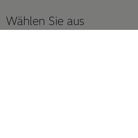
Wählen Sie aus
unserem
Fahrzeugsorti
ment.
Unsere Fahrzeuge
Neuwagen
Junge
Gebrauchtwagen
Junge
Gebrauchtwagen
direkt
Gebrauchtwagen
Online kaufbare Fahrzeuge