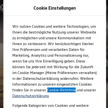
Modelle und Konfigurator
Cookie Einstellungen
Konfigurator
Modelle vergleichen
Konfiguration laden
Zum
Zum
Autosuche
Wir nutzen Cookies und weitere Technologien, um
Hauptinhalt
Footer
Elektroautos
springen
springen
Ihnen die bestmögliche Nutzung unserer Webseite
ENERGY Sondermodelle
Nutzfahrzeuge
zu ermöglichen und unsere Kommunikation mit
SUV und CUV
Ihnen zu verbessern. Wir berücksichtigen hierbei
Familienautos
Ihre Präferenzen und verarbeiten Daten für
Kombis
Kompaktwagen
Marketing, Analytics und Personalisierung nur,
Sportwagen
wenn Sie uns Ihre Einwilligung geben. Diese
Schnell verfügbare Fahrzeuge
Angebote und Produkte
können Sie jederzeit mit Wirkung für die Zukunft
Aktuelle Angebote
im Cookie Manager (Meine Präferenzen verwalten)
E-Auto-Förderung
in der Datenschutzerklärung widerrufen. Weitere
Volkswagen Marktplatz
Informationen zu unseren eingesetzten Cookies
Die ENERGY Sondermodelle
Junge Gebrauchtwagen und Gebrauchtwagen
finden Sie in unserer
Cookie-Richtlinie
und unserer
Volkswagen Zertifizierte Gebrauchtwagen
Datenschutzerklärung
.
Elektromobilität bei Gebrauchtwagen
1
Zubehör- und Serviceangebote
Folgende Kategorien von Cookies und weitere
Saisonangebote