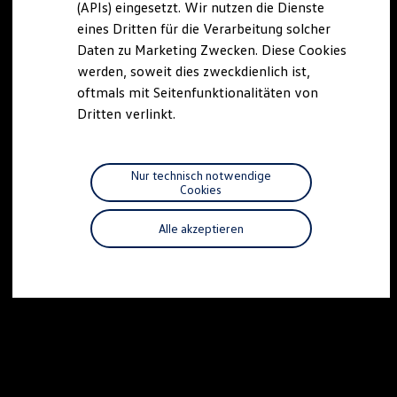
(APIs) eingesetzt. Wir nutzen die Dienste
Motorenöl und Flüssigkeiten
eines Dritten für die Verarbeitung solcher
Räder und Reifen
Pannen- und Unfallhilfe
Daten zu Marketing Zwecken. Diese Cookies
Economy Service
werden, soweit dies zweckdienlich ist,
Volkswagen Teile
oftmals mit Seitenfunktionalitäten von
Zubehör
Modellspezifisches Zubehör
Dritten verlinkt.
Schutz und Pflege
Transport
Entertainment und Elektronik
Individualisieren
Nur technisch notwendige
Wallbox und Ladekabel
Cookies
Digitale Extras
Dienste für Ihr Modell finden
Alle akzeptieren
Volkswagen Apps, Login und Shop
Handy und Fahrzeug verbinden
Updates für Software, Karten und Radio
Über Ihr Auto
Vorgängermodelle
Kundeninformationen
Volkswagen Kundenbetreuung
Warn- und Kontrollleuchten
Assistenzsysteme
Digitale Betriebsanleitung
Live Beratung