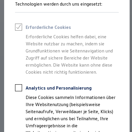
Reifenpakete
Technologien werden durch uns eingesetzt:
Leasing
Leasing-Angebote
Gebrauchtwagen Leasing
Junge Gebrauchtwagen-Leasing
Erforderliche Cookies
Elektroauto Leasing
Kleinwagen-Leasing
Erforderliche Cookies helfen dabei, eine
Leasing ohne Anzahlung
Website nutzbar zu machen, indem sie
Finanzierung
Autokredit mit Schlussrate
Grundfunktionen wie Seitennavigation und
Versicherungen und Garantien
Zugriff auf sichere Bereiche der Website
Kfz-Versicherung
ermöglichen. Die Website kann ohne diese
Restschuldversicherungen
Garantien
Cookies nicht richtig funktionieren.
Wartungsverträge
Geschäftskunden
Professional Class bei Volkswagen
Analytics und Personalisierung
Großkunden
Diese Cookies sammeln Informationen über
Behörden
Direktkunden
Ihre Websitenutzung (beispielsweise
Sonderfahrzeuge
Seitenaufrufe, Verweildauer je Seite, Klicks)
Anpfiff zum Gewinn
und ermöglichen uns bei Teilnahme, Ihre
Elektromobilität
Elektroautos
Umfrageergebnisse in die
ID. Tutorials