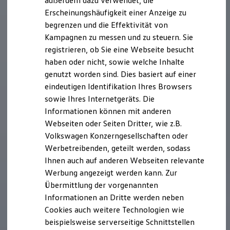
außerdem dazu verwendet, die
Hybridautos
Erscheinungshäufigkeit einer Anzeige zu
Marke und Erlebnis
begrenzen und die Effektivität von
Volkswagen R und R Experience
R-Modelle
Kampagnen zu messen und zu steuern. Sie
R Experience
registrieren, ob Sie eine Webseite besucht
Driving Experience
haben oder nicht, sowie welche Inhalte
Volkswagen entdecken
Werkbesichtigung
genutzt worden sind. Dies basiert auf einer
Factory visit
eindeutigen Identifikation Ihres Browsers
Lifestyle Shop
sowie Ihres Internetgeräts. Die
T-Roc Kollektion
Golf Kollektion
Informationen können mit anderen
ID. Kollektion
Webseiten oder Seiten Dritter, wie z.B.
Volkswagen Kollektion
Volkswagen Konzerngesellschaften oder
R-Kollektion
GTI Kollektion
Werbetreibenden, geteilt werden, sodass
Fußball Drop
Ihnen auch auf anderen Webseiten relevante
we drive football
Werbung angezeigt werden kann. Zur
#wedriveproud
Besitzer und Service
Übermittlung der vorgenannten
myVolkswagen
Informationen an Dritte werden neben
Software Updates
Cookies auch weitere Technologien wie
Service und Ersatzteile
Inspektion und HU/AU
beispielsweise serverseitige Schnittstellen
Reparaturen und Checks