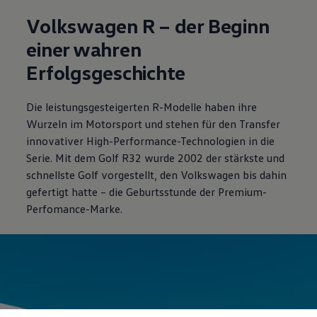
Volkswagen
R – der Beginn
einer wahren
Erfolgsgeschichte
Die leistungsgesteigerten R-Modelle haben ihre
Wurzeln im Motorsport und stehen für den Transfer
innovativer High
-
Performance
-Technologien in die
Serie. Mit dem
Golf
R32 wurde 2002 der stärkste und
schnellste
Golf
vorgestellt, den
Volkswagen
bis dahin
gefertigt hatte – die Geburtsstunde der Premium-
Perfomance-Marke.