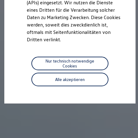
(APIs) eingesetzt. Wir nutzen die Dienste
Motorenöl und Flüssigkeiten
eines Dritten für die Verarbeitung solcher
Räder und Reifen
Pannen- und Unfallhilfe
Daten zu Marketing Zwecken. Diese Cookies
Economy Service
werden, soweit dies zweckdienlich ist,
Volkswagen Teile
oftmals mit Seitenfunktionalitäten von
Zubehör
Modellspezifisches Zubehör
Dritten verlinkt.
Schutz und Pflege
Transport
Entertainment und Elektronik
Individualisieren
Nur technisch notwendige
Wallbox und Ladekabel
Cookies
Digitale Extras
Dienste für Ihr Modell finden
Alle akzeptieren
Volkswagen Apps, Login und Shop
Handy und Fahrzeug verbinden
Updates für Software, Karten und Radio
Über Ihr Auto
Vorgängermodelle
Kundeninformationen
Volkswagen Kundenbetreuung
Warn- und Kontrollleuchten
Assistenzsysteme
Digitale Betriebsanleitung
Live Beratung