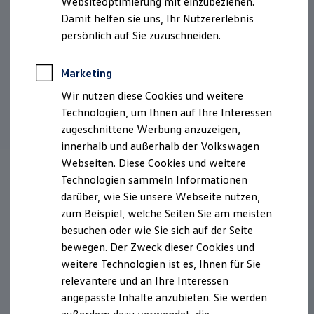
Websiteoptimierung mit einzubeziehen.
Elektrofahrzeugkonzepte
Damit helfen sie uns, Ihr Nutzererlebnis
ID. EVERY1
Reichweite
persönlich auf Sie zuzuschneiden.
Reichweite der ID. Modelle
Reichweite im Winter
Rekuperation
Marketing
Laden
Wir nutzen diese Cookies und weitere
Laden unterwegs
Laden Zuhause
Technologien, um Ihnen auf Ihre Interessen
Ladestationen finden
zugeschnittene Werbung anzuzeigen,
Ladezeitensimulator
innerhalb und außerhalb der Volkswagen
Batterie
Sicherheit
Webseiten. Diese Cookies und weitere
Garantie und Lebensdauer
Technologien sammeln Informationen
Nachhaltigkeit
darüber, wie Sie unsere Webseite nutzen,
Technologie
Kosten und Kauf
zum Beispiel, welche Seiten Sie am meisten
Verbrauchskosten
besuchen oder wie Sie sich auf der Seite
Kaufoptionen
bewegen. Der Zweck dieser Cookies und
E-Auto-Förderung
Software und Konnektivität
weitere Technologien ist es, Ihnen für Sie
Die ID. Software 6
relevantere und an Ihre Interessen
ID. Software Versionen und Updates
angepasste Inhalte anzubieten. Sie werden
Digitale Extras
Schnittstellen zu Ihrem ID.