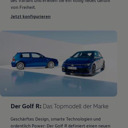
des
Variant
und erleben Sie ein völlig neues Gefühl
von Freiheit.
Jetzt konfigurieren
4
Der
Golf
R:
Das Topmodell der Marke
Geschärftes Design, smarte Technologien und
ordentlich Power: Der
Golf
R definiert einen neuen