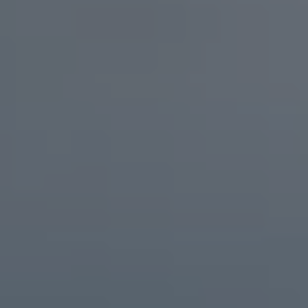
Magazin
Lifestyle
Transport
Familie
Elektromobilität
Volkswagen R
Pannen- und Unfallhilfe
Volkswagen Kundenbetreuung