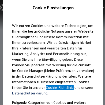
Modelle und Konfigurator
Cookie Einstellungen
Konfigurator
Modelle vergleichen
Konfiguration laden
Zum
Zum
Autosuche
Wir nutzen Cookies und weitere Technologien, um
Hauptinhalt
Footer
Elektroautos
springen
springen
Ihnen die bestmögliche Nutzung unserer Webseite
ENERGY Sondermodelle
Nutzfahrzeuge
zu ermöglichen und unsere Kommunikation mit
SUV und CUV
Ihnen zu verbessern. Wir berücksichtigen hierbei
Familienautos
Ihre Präferenzen und verarbeiten Daten für
Kombis
Kompaktwagen
Marketing, Analytics und Personalisierung nur,
Sportwagen
wenn Sie uns Ihre Einwilligung geben. Diese
Schnell verfügbare Fahrzeuge
Angebote und Produkte
können Sie jederzeit mit Wirkung für die Zukunft
Aktuelle Angebote
im Cookie Manager (Meine Präferenzen verwalten)
E-Auto-Förderung
in der Datenschutzerklärung widerrufen. Weitere
Volkswagen Marktplatz
Informationen zu unseren eingesetzten Cookies
Die ENERGY Sondermodelle
Junge Gebrauchtwagen und Gebrauchtwagen
finden Sie in unserer
Cookie-Richtlinie
und unserer
Volkswagen Zertifizierte Gebrauchtwagen
Datenschutzerklärung
.
Elektromobilität bei Gebrauchtwagen
Zubehör- und Serviceangebote
Folgende Kategorien von Cookies und weitere
Saisonangebote