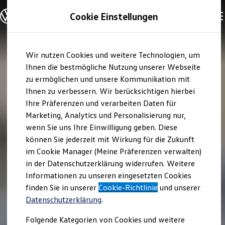
Modelle und Konfigurator
Cookie Einstellungen
Konfigurator
Modelle vergleichen
Konfiguration laden
Zum
Zum
Autosuche
Wir nutzen Cookies und weitere Technologien, um
Hauptinhalt
Footer
Elektroautos
springen
springen
Ihnen die bestmögliche Nutzung unserer Webseite
ENERGY Sondermodelle
Nutzfahrzeuge
zu ermöglichen und unsere Kommunikation mit
SUV und CUV
Ihnen zu verbessern. Wir berücksichtigen hierbei
Familienautos
Ihre Präferenzen und verarbeiten Daten für
Kombis
Kompaktwagen
Marketing, Analytics und Personalisierung nur,
Sportwagen
wenn Sie uns Ihre Einwilligung geben. Diese
Schnell verfügbare Fahrzeuge
Angebote und Produkte
können Sie jederzeit mit Wirkung für die Zukunft
Aktuelle Angebote
im Cookie Manager (Meine Präferenzen verwalten)
E-Auto-Förderung
in der Datenschutzerklärung widerrufen. Weitere
Volkswagen Marktplatz
Informationen zu unseren eingesetzten Cookies
Die ENERGY Sondermodelle
Junge Gebrauchtwagen und Gebrauchtwagen
finden Sie in unserer
Cookie-Richtlinie
und unserer
Volkswagen Zertifizierte Gebrauchtwagen
Datenschutzerklärung
.
Elektromobilität bei Gebrauchtwagen
Zubehör- und Serviceangebote
Folgende Kategorien von Cookies und weitere
Saisonangebote