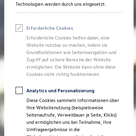
Reifenpakete
Technologien werden durch uns eingesetzt:
Leasing
Leasing-Angebote
Gebrauchtwagen Leasing
Junge Gebrauchtwagen-Leasing
Erforderliche Cookies
Elektroauto Leasing
Kleinwagen-Leasing
Erforderliche Cookies helfen dabei, eine
Leasing ohne Anzahlung
Website nutzbar zu machen, indem sie
Finanzierung
Autokredit mit Schlussrate
Grundfunktionen wie Seitennavigation und
Versicherungen und Garantien
Zugriff auf sichere Bereiche der Website
Kfz-Versicherung
ermöglichen. Die Website kann ohne diese
Restschuldversicherungen
Garantien
Cookies nicht richtig funktionieren.
Wartungsverträge
Geschäftskunden
Professional Class bei Volkswagen
Analytics und Personalisierung
Großkunden
Diese Cookies sammeln Informationen über
Behörden
Direktkunden
Ihre Websitenutzung (beispielsweise
Sonderfahrzeuge
Seitenaufrufe, Verweildauer je Seite, Klicks)
Anpfiff zum Gewinn
und ermöglichen uns bei Teilnahme, Ihre
Elektromobilität
Elektroautos
Umfrageergebnisse in die
ID. Tutorials