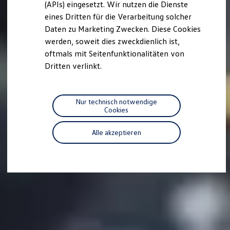
(APIs) eingesetzt. Wir nutzen die Dienste
Motorenöl und Flüssigkeiten
eines Dritten für die Verarbeitung solcher
Räder und Reifen
Pannen- und Unfallhilfe
Daten zu Marketing Zwecken. Diese Cookies
Economy Service
werden, soweit dies zweckdienlich ist,
Volkswagen Teile
oftmals mit Seitenfunktionalitäten von
Zubehör
Modellspezifisches Zubehör
Dritten verlinkt.
Schutz und Pflege
Transport
Entertainment und Elektronik
Individualisieren
Nur technisch notwendige
Wallbox und Ladekabel
Cookies
Digitale Extras
Dienste für Ihr Modell finden
Alle akzeptieren
Volkswagen Apps, Login und Shop
Handy und Fahrzeug verbinden
Updates für Software, Karten und Radio
Über Ihr Auto
Vorgängermodelle
Kundeninformationen
Volkswagen Kundenbetreuung
Warn- und Kontrollleuchten
Assistenzsysteme
Digitale Betriebsanleitung
Live Beratung