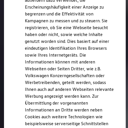
außerdem dazu verwendet, die
Hybridautos
Erscheinungshäufigkeit einer Anzeige zu
Marke und Erlebnis
begrenzen und die Effektivität von
Volkswagen R und R Experience
R-Modelle
Kampagnen zu messen und zu steuern. Sie
R Experience
registrieren, ob Sie eine Webseite besucht
Driving Experience
haben oder nicht, sowie welche Inhalte
Volkswagen entdecken
Werkbesichtigung
genutzt worden sind. Dies basiert auf einer
Factory visit
eindeutigen Identifikation Ihres Browsers
Lifestyle Shop
sowie Ihres Internetgeräts. Die
T-Roc Kollektion
Golf Kollektion
Informationen können mit anderen
ID. Kollektion
Webseiten oder Seiten Dritter, wie z.B.
Volkswagen Kollektion
Volkswagen Konzerngesellschaften oder
R-Kollektion
GTI Kollektion
Werbetreibenden, geteilt werden, sodass
Fußball Drop
Ihnen auch auf anderen Webseiten relevante
we drive football
Werbung angezeigt werden kann. Zur
#wedriveproud
Besitzer und Service
Übermittlung der vorgenannten
myVolkswagen
Informationen an Dritte werden neben
Software Updates
Cookies auch weitere Technologien wie
Service und Ersatzteile
Inspektion und HU/AU
beispielsweise serverseitige Schnittstellen
Reparaturen und Checks