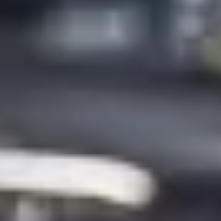
Magazin
Lifestyle
Transport
Familie
Elektromobilität
Volkswagen R
Pannen- und Unfallhilfe
Volkswagen Kundenbetreuung