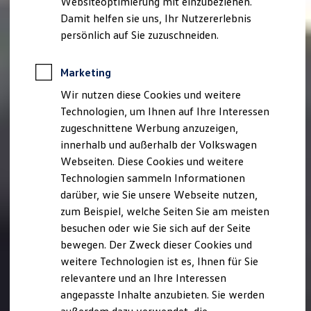
Websiteoptimierung mit einzubeziehen.
Elektrofahrzeugkonzepte
Damit helfen sie uns, Ihr Nutzererlebnis
ID. EVERY1
Reichweite
persönlich auf Sie zuzuschneiden.
Reichweite der ID. Modelle
Reichweite im Winter
Rekuperation
Marketing
Laden
Wir nutzen diese Cookies und weitere
Laden unterwegs
Laden Zuhause
Technologien, um Ihnen auf Ihre Interessen
Ladestationen finden
zugeschnittene Werbung anzuzeigen,
Ladezeitensimulator
innerhalb und außerhalb der Volkswagen
Batterie
Sicherheit
Webseiten. Diese Cookies und weitere
Garantie und Lebensdauer
Technologien sammeln Informationen
Nachhaltigkeit
darüber, wie Sie unsere Webseite nutzen,
Technologie
Kosten und Kauf
zum Beispiel, welche Seiten Sie am meisten
Verbrauchskosten
besuchen oder wie Sie sich auf der Seite
Kaufoptionen
bewegen. Der Zweck dieser Cookies und
E-Auto-Förderung
Software und Konnektivität
weitere Technologien ist es, Ihnen für Sie
Die ID. Software 6
relevantere und an Ihre Interessen
ID. Software Versionen und Updates
angepasste Inhalte anzubieten. Sie werden
Digitale Extras
Schnittstellen zu Ihrem ID.