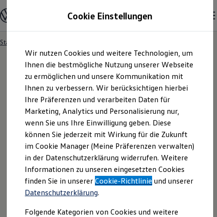
Modelle und Konfigurator
Cookie Einstellungen
Konfigurator
Modelle vergleichen
Konfiguration laden
Startseite
Information zur Barrierefreiheit
Zum
Zum
Autosuche
Wir nutzen Cookies und weitere Technologien, um
Hauptinhalt
Footer
Elektroautos
springen
springen
Ihnen die bestmögliche Nutzung unserer Webseite
ENERGY Sondermodelle
Nutzfahrzeuge
zu ermöglichen und unsere Kommunikation mit
SUV und CUV
Ihnen zu verbessern. Wir berücksichtigen hierbei
Informationen zur
Familienautos
Ihre Präferenzen und verarbeiten Daten für
Kombis
Kompaktwagen
Marketing, Analytics und Personalisierung nur,
Barrierefreiheit
Sportwagen
wenn Sie uns Ihre Einwilligung geben. Diese
Schnell verfügbare Fahrzeuge
Angebote und Produkte
können Sie jederzeit mit Wirkung für die Zukunft
Aktuelle Angebote
im Cookie Manager (Meine Präferenzen verwalten)
E-Auto-Förderung
in der Datenschutzerklärung widerrufen. Weitere
Volkswagen Marktplatz
Informationen zu unseren eingesetzten Cookies
Die ENERGY Sondermodelle
Junge Gebrauchtwagen und Gebrauchtwagen
finden Sie in unserer
Cookie-Richtlinie
und unserer
Volkswagen Zertifizierte Gebrauchtwagen
Volkswagen
steht für die moderne Mobilität von
Datenschutzerklärung
.
Elektromobilität bei Gebrauchtwagen
morgen. So wie das Automobil die Art der
Zubehör- und Serviceangebote
Fortbewegung revolutioniert hat, hat das Internet
Folgende Kategorien von Cookies und weitere
Saisonangebote