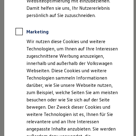
Websiteoptimierung mit einzubeziehen.
Elektrofahrzeugkonzepte
WCAG) liegen aktuell in der Version 2.1 vor und
Damit helfen sie uns, Ihr Nutzererlebnis
ID. EVERY1
bewerten den Konformitätsstatus nach drei
Reichweite
persönlich auf Sie zuzuschneiden.
Reichweite der ID. Modelle
Prioritäten: A, AA und AAA. Die Inhalte unserer
Reichweite im Winter
Webseiten und Applikationen sind insoweit
Rekuperation
Marketing
barrierefrei, dass sie idealerweise der zweiten
Laden
Wir nutzen diese Cookies und weitere
Laden unterwegs
Priorität (AA) entsprechen.
Laden Zuhause
Technologien, um Ihnen auf Ihre Interessen
Ladestationen finden
zugeschnittene Werbung anzuzeigen,
Ladezeitensimulator
innerhalb und außerhalb der Volkswagen
Batterie
Wir bieten Ihnen folgende
Sicherheit
Webseiten. Diese Cookies und weitere
Garantie und Lebensdauer
unterschiedliche Dienste an:
Technologien sammeln Informationen
Nachhaltigkeit
darüber, wie Sie unsere Webseite nutzen,
Technologie
Kosten und Kauf
zum Beispiel, welche Seiten Sie am meisten
Volkswagen
Webseite
Verbrauchskosten
besuchen oder wie Sie sich auf der Seite
Kaufoptionen
Auf unserer
Volkswagen
Webseite finden Sie
bewegen. Der Zweck dieser Cookies und
E-Auto-Förderung
Software und Konnektivität
umfassende Informationen zu unserer vielfältigen
weitere Technologien ist es, Ihnen für Sie
Die ID. Software 6
Modellpalette. Sie haben die Möglichkeit, Ihr
relevantere und an Ihre Interessen
ID. Software Versionen und Updates
Wunschfahrzeug individuell zu konfigurieren und
angepasste Inhalte anzubieten. Sie werden
Digitale Extras
Schnittstellen zu Ihrem ID.
gezielt nach sofort verfügbaren Neu- und