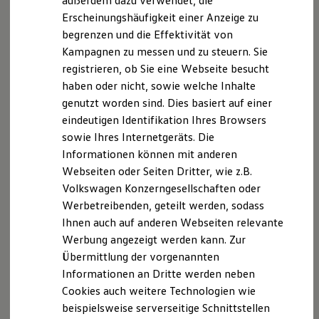
außerdem dazu verwendet, die
Hybridautos
Gebrauchtwagen
zu suchen sowie diese online zu
Erscheinungshäufigkeit einer Anzeige zu
Marke und Erlebnis
erwerben. Darüber hinaus stehen Ihnen weitere
begrenzen und die Effektivität von
Volkswagen R und R Experience
R-Modelle
Optionen wie das Online-Leasing oder die Online-
Kampagnen zu messen und zu steuern. Sie
R Experience
Finanzierung des ausgewählten Fahrzeuges zur
registrieren, ob Sie eine Webseite besucht
Driving Experience
Verfügung.
haben oder nicht, sowie welche Inhalte
Volkswagen entdecken
Werkbesichtigung
genutzt worden sind. Dies basiert auf einer
Factory visit
eindeutigen Identifikation Ihres Browsers
Volkswagen
Online Shop
Lifestyle Shop
sowie Ihres Internetgeräts. Die
T-Roc Kollektion
Golf Kollektion
Der
Volkswagen
Online Shop ermöglicht es Ihnen
Informationen können mit anderen
ID. Kollektion
Verträge über After Sales Produkte und Services bei
Webseiten oder Seiten Dritter, wie z.B.
Volkswagen Kollektion
teilnehmenden
Volkswagen
Partnern im Markt
Volkswagen Konzerngesellschaften oder
R-Kollektion
GTI Kollektion
Deutschland online abzuschließen und online zu
Werbetreibenden, geteilt werden, sodass
Fußball Drop
bezahlen. Die Produkte können durch Sie zur
Ihnen auch auf anderen Webseiten relevante
we drive football
Lieferung oder Abholung direkt beim
Volkswagen
Werbung angezeigt werden kann. Zur
#wedriveproud
Besitzer und Service
Partner bestellt werden.
Übermittlung der vorgenannten
myVolkswagen
Informationen an Dritte werden neben
Software Updates
Cookies auch weitere Technologien wie
Volkswagen
Service und Ersatzteile
ID – Registrierung/Login
Inspektion und HU/AU
beispielsweise serverseitige Schnittstellen
Reparaturen und Checks