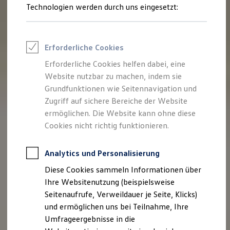
Reifenpakete
Technologien werden durch uns eingesetzt:
Leasing
Leasing-Angebote
Gebrauchtwagen Leasing
Junge Gebrauchtwagen-Leasing
Erforderliche Cookies
Elektroauto Leasing
Kleinwagen-Leasing
Erforderliche Cookies helfen dabei, eine
Leasing ohne Anzahlung
Website nutzbar zu machen, indem sie
Finanzierung
Autokredit mit Schlussrate
Grundfunktionen wie Seitennavigation und
Versicherungen und Garantien
Zugriff auf sichere Bereiche der Website
Kfz-Versicherung
ermöglichen. Die Website kann ohne diese
Restschuldversicherungen
Garantien
Cookies nicht richtig funktionieren.
Wartungsverträge
Geschäftskunden
Professional Class bei Volkswagen
Analytics und Personalisierung
Großkunden
Diese Cookies sammeln Informationen über
Behörden
Direktkunden
Ihre Websitenutzung (beispielsweise
Sonderfahrzeuge
Seitenaufrufe, Verweildauer je Seite, Klicks)
Anpfiff zum Gewinn
und ermöglichen uns bei Teilnahme, Ihre
Elektromobilität
Elektroautos
Umfrageergebnisse in die
ID. Tutorials