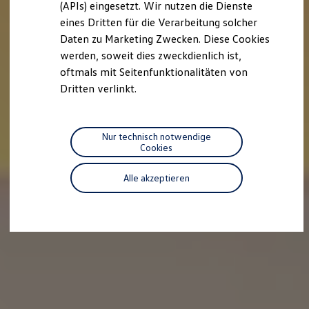
(APIs) eingesetzt. Wir nutzen die Dienste
Motorenöl und Flüssigkeiten
eines Dritten für die Verarbeitung solcher
Räder und Reifen
Pannen- und Unfallhilfe
Daten zu Marketing Zwecken. Diese Cookies
Economy Service
werden, soweit dies zweckdienlich ist,
Volkswagen Teile
oftmals mit Seitenfunktionalitäten von
Zubehör
Modellspezifisches Zubehör
Dritten verlinkt.
Schutz und Pflege
Transport
Entertainment und Elektronik
Individualisieren
Nur technisch notwendige
Wallbox und Ladekabel
Cookies
Digitale Extras
Dienste für Ihr Modell finden
Alle akzeptieren
Volkswagen Apps, Login und Shop
Handy und Fahrzeug verbinden
Updates für Software, Karten und Radio
Über Ihr Auto
Vorgängermodelle
Kundeninformationen
Volkswagen Kundenbetreuung
Warn- und Kontrollleuchten
Assistenzsysteme
Digitale Betriebsanleitung
Live Beratung