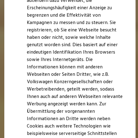
außerdem dazu verwendet, die
Hybridautos
Erscheinungshäufigkeit einer Anzeige zu
Marke und Erlebnis
begrenzen und die Effektivität von
Volkswagen R und R Experience
R-Modelle
Kampagnen zu messen und zu steuern. Sie
R Experience
registrieren, ob Sie eine Webseite besucht
Driving Experience
haben oder nicht, sowie welche Inhalte
Volkswagen entdecken
Werkbesichtigung
genutzt worden sind. Dies basiert auf einer
Factory visit
eindeutigen Identifikation Ihres Browsers
Lifestyle Shop
sowie Ihres Internetgeräts. Die
T-Roc Kollektion
Golf Kollektion
Informationen können mit anderen
ID. Kollektion
Webseiten oder Seiten Dritter, wie z.B.
Volkswagen Kollektion
Volkswagen Konzerngesellschaften oder
R-Kollektion
GTI Kollektion
Werbetreibenden, geteilt werden, sodass
Fußball Drop
Ihnen auch auf anderen Webseiten relevante
we drive football
Werbung angezeigt werden kann. Zur
#wedriveproud
Besitzer und Service
Übermittlung der vorgenannten
myVolkswagen
Informationen an Dritte werden neben
Software Updates
Cookies auch weitere Technologien wie
Service und Ersatzteile
Inspektion und HU/AU
beispielsweise serverseitige Schnittstellen
Reparaturen und Checks