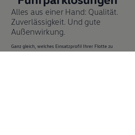
Alles aus einer Hand: Qualität.
Zuverlässigkeit. Und gute
Außenwirkung.
Ganz gleich, welches Einsatzprofil Ihrer Flotte zu
Grunde liegt – mit
Volkswagen
liegen Sie richtig und
profitieren von einem
starken Full
-
Service
-
Angebot:
Angefangen bei einem
breiten
Modellportfolio
über
maßgeschneiderte
Ausstattungspakete
bis hin zu
attraktiven
Dienstleistungen
.
Unter welchen Vertragsbedingungen Sie Großkunde
werden, erfahren Sie in der folgenden Übersicht.
Darin beantworten wir auch die wichtigsten Fragen
zu den Themen Fahrzeugauslieferung und Leasing
Ihrer individuellen Flottenlösung.