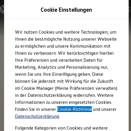
Modelle und Konfigurator
Cookie Einstellungen
Konfigurator
Modelle vergleichen
Konfiguration laden
Zum
Zum
Autosuche
Wir nutzen Cookies und weitere Technologien, um
Hauptinhalt
Footer
Elektroautos
springen
springen
Ihnen die bestmögliche Nutzung unserer Webseite
ENERGY Sondermodelle
Nutzfahrzeuge
zu ermöglichen und unsere Kommunikation mit
SUV und CUV
Ihnen zu verbessern. Wir berücksichtigen hierbei
Familienautos
Ihre Präferenzen und verarbeiten Daten für
Kombis
Kompaktwagen
Marketing, Analytics und Personalisierung nur,
Sportwagen
wenn Sie uns Ihre Einwilligung geben. Diese
Schnell verfügbare Fahrzeuge
Angebote und Produkte
können Sie jederzeit mit Wirkung für die Zukunft
Aktuelle Angebote
im Cookie Manager (Meine Präferenzen verwalten)
E-Auto-Förderung
in der Datenschutzerklärung widerrufen. Weitere
Volkswagen Marktplatz
Informationen zu unseren eingesetzten Cookies
Die ENERGY Sondermodelle
Junge Gebrauchtwagen und Gebrauchtwagen
finden Sie in unserer
Cookie-Richtlinie
und unserer
Volkswagen Zertifizierte Gebrauchtwagen
Datenschutzerklärung
.
Elektromobilität bei Gebrauchtwagen
Zubehör- und Serviceangebote
Folgende Kategorien von Cookies und weitere
Saisonangebote