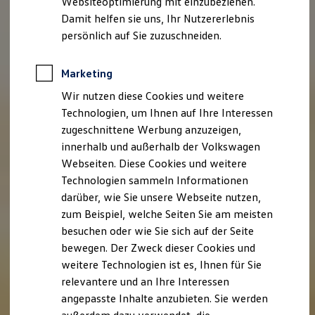
Websiteoptimierung mit einzubeziehen.
Elektrofahrzeugkonzepte
Damit helfen sie uns, Ihr Nutzererlebnis
ID. EVERY1
Reichweite
persönlich auf Sie zuzuschneiden.
Reichweite der ID. Modelle
Reichweite im Winter
Rekuperation
Marketing
Laden
Wir nutzen diese Cookies und weitere
Laden unterwegs
Laden Zuhause
Technologien, um Ihnen auf Ihre Interessen
Ladestationen finden
zugeschnittene Werbung anzuzeigen,
Ladezeitensimulator
innerhalb und außerhalb der Volkswagen
Batterie
Sicherheit
Webseiten. Diese Cookies und weitere
Garantie und Lebensdauer
Technologien sammeln Informationen
Nachhaltigkeit
darüber, wie Sie unsere Webseite nutzen,
Technologie
Kosten und Kauf
zum Beispiel, welche Seiten Sie am meisten
Verbrauchskosten
besuchen oder wie Sie sich auf der Seite
Kaufoptionen
bewegen. Der Zweck dieser Cookies und
E-Auto-Förderung
Software und Konnektivität
weitere Technologien ist es, Ihnen für Sie
Die ID. Software 6
relevantere und an Ihre Interessen
ID. Software Versionen und Updates
angepasste Inhalte anzubieten. Sie werden
Digitale Extras
Schnittstellen zu Ihrem ID.