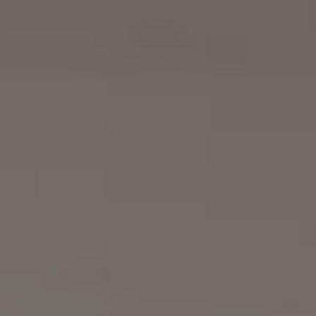
Magazin
Lifestyle
Transport
Familie
Elektromobilität
Volkswagen R
Pannen- und Unfallhilfe
Volkswagen Kundenbetreuung