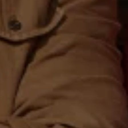
Magazin
Lifestyle
Transport
Familie
Elektromobilität
Volkswagen R
Pannen- und Unfallhilfe
Volkswagen Kundenbetreuung