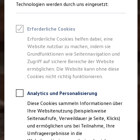
Reifenpakete
Technologien werden durch uns eingesetzt:
Leasing
Leasing-Angebote
Gebrauchtwagen Leasing
Junge Gebrauchtwagen-Leasing
Erforderliche Cookies
Elektroauto Leasing
Kleinwagen-Leasing
Erforderliche Cookies helfen dabei, eine
Leasing ohne Anzahlung
Website nutzbar zu machen, indem sie
Finanzierung
Autokredit mit Schlussrate
Grundfunktionen wie Seitennavigation und
Versicherungen und Garantien
Zugriff auf sichere Bereiche der Website
Kfz-Versicherung
ermöglichen. Die Website kann ohne diese
Restschuldversicherungen
Garantien
Cookies nicht richtig funktionieren.
Wartungsverträge
Geschäftskunden
Professional Class bei Volkswagen
Analytics und Personalisierung
Großkunden
Diese Cookies sammeln Informationen über
Behörden
Direktkunden
Ihre Websitenutzung (beispielsweise
Sonderfahrzeuge
Seitenaufrufe, Verweildauer je Seite, Klicks)
Anpfiff zum Gewinn
und ermöglichen uns bei Teilnahme, Ihre
Elektromobilität
Elektroautos
Umfrageergebnisse in die
ID. Tutorials