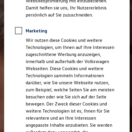
Websiteoptimierung mit einzubeziehen.
Elektrofahrzeugkonzepte
Damit helfen sie uns, Ihr Nutzererlebnis
ID. EVERY1
Reichweite
persönlich auf Sie zuzuschneiden.
Reichweite der ID. Modelle
Reichweite im Winter
Rekuperation
Marketing
Laden
Wir nutzen diese Cookies und weitere
Laden unterwegs
Laden Zuhause
Technologien, um Ihnen auf Ihre Interessen
Ladestationen finden
zugeschnittene Werbung anzuzeigen,
Ladezeitensimulator
innerhalb und außerhalb der Volkswagen
Batterie
Sicherheit
Webseiten. Diese Cookies und weitere
Garantie und Lebensdauer
Technologien sammeln Informationen
Nachhaltigkeit
darüber, wie Sie unsere Webseite nutzen,
Technologie
Kosten und Kauf
zum Beispiel, welche Seiten Sie am meisten
Verbrauchskosten
besuchen oder wie Sie sich auf der Seite
Kaufoptionen
bewegen. Der Zweck dieser Cookies und
E-Auto-Förderung
Software und Konnektivität
weitere Technologien ist es, Ihnen für Sie
Die ID. Software 6
relevantere und an Ihre Interessen
ID. Software Versionen und Updates
angepasste Inhalte anzubieten. Sie werden
Digitale Extras
Schnittstellen zu Ihrem ID.