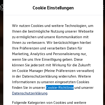
Modelle und Konfigurator
Cookie Einstellungen
Konfigurator
Modelle vergleichen
Konfiguration laden
Zum
Zum
Autosuche
Wir nutzen Cookies und weitere Technologien, um
Hauptinhalt
Footer
Elektroautos
springen
springen
Ihnen die bestmögliche Nutzung unserer Webseite
ENERGY Sondermodelle
Nutzfahrzeuge
zu ermöglichen und unsere Kommunikation mit
SUV und CUV
Ihnen zu verbessern. Wir berücksichtigen hierbei
Familienautos
Ihre Präferenzen und verarbeiten Daten für
Kombis
Kompaktwagen
Marketing, Analytics und Personalisierung nur,
Sportwagen
wenn Sie uns Ihre Einwilligung geben. Diese
Schnell verfügbare Fahrzeuge
Angebote und Produkte
können Sie jederzeit mit Wirkung für die Zukunft
Aktuelle Angebote
im Cookie Manager (Meine Präferenzen verwalten)
E-Auto-Förderung
in der Datenschutzerklärung widerrufen. Weitere
Volkswagen Marktplatz
Informationen zu unseren eingesetzten Cookies
Die ENERGY Sondermodelle
Junge Gebrauchtwagen und Gebrauchtwagen
finden Sie in unserer
Cookie-Richtlinie
und unserer
Volkswagen Zertifizierte Gebrauchtwagen
Datenschutzerklärung
.
Elektromobilität bei Gebrauchtwagen
Zubehör- und Serviceangebote
Folgende Kategorien von Cookies und weitere
Saisonangebote