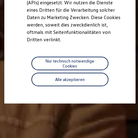
(APIs) eingesetzt. Wir nutzen die Dienste
Motorenöl und Flüssigkeiten
eines Dritten für die Verarbeitung solcher
Räder und Reifen
Pannen- und Unfallhilfe
Daten zu Marketing Zwecken. Diese Cookies
Economy Service
werden, soweit dies zweckdienlich ist,
Volkswagen Teile
oftmals mit Seitenfunktionalitäten von
Zubehör
Modellspezifisches Zubehör
Dritten verlinkt.
Schutz und Pflege
Transport
Entertainment und Elektronik
Individualisieren
Nur technisch notwendige
Wallbox und Ladekabel
Cookies
Digitale Extras
Dienste für Ihr Modell finden
Alle akzeptieren
Volkswagen Apps, Login und Shop
Handy und Fahrzeug verbinden
Updates für Software, Karten und Radio
Über Ihr Auto
Vorgängermodelle
Kundeninformationen
Volkswagen Kundenbetreuung
Warn- und Kontrollleuchten
Assistenzsysteme
Digitale Betriebsanleitung
Live Beratung