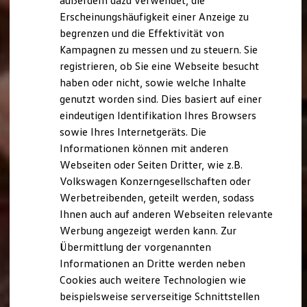
außerdem dazu verwendet, die
Hybridautos
Erscheinungshäufigkeit einer Anzeige zu
Marke und Erlebnis
begrenzen und die Effektivität von
Volkswagen R und R Experience
R-Modelle
Kampagnen zu messen und zu steuern. Sie
R Experience
registrieren, ob Sie eine Webseite besucht
Driving Experience
haben oder nicht, sowie welche Inhalte
Volkswagen entdecken
Werkbesichtigung
genutzt worden sind. Dies basiert auf einer
Factory visit
eindeutigen Identifikation Ihres Browsers
Lifestyle Shop
sowie Ihres Internetgeräts. Die
T-Roc Kollektion
Golf Kollektion
Informationen können mit anderen
ID. Kollektion
Webseiten oder Seiten Dritter, wie z.B.
Volkswagen Kollektion
Volkswagen Konzerngesellschaften oder
R-Kollektion
GTI Kollektion
Werbetreibenden, geteilt werden, sodass
Fußball Drop
Ihnen auch auf anderen Webseiten relevante
we drive football
Werbung angezeigt werden kann. Zur
#wedriveproud
Besitzer und Service
Übermittlung der vorgenannten
myVolkswagen
Informationen an Dritte werden neben
Software Updates
Cookies auch weitere Technologien wie
Service und Ersatzteile
Inspektion und HU/AU
beispielsweise serverseitige Schnittstellen
Reparaturen und Checks