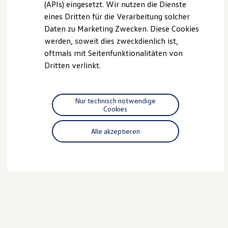
(APIs) eingesetzt. Wir nutzen die Dienste
Motorenöl und Flüssigkeiten
eines Dritten für die Verarbeitung solcher
Räder und Reifen
Pannen- und Unfallhilfe
Daten zu Marketing Zwecken. Diese Cookies
Economy Service
werden, soweit dies zweckdienlich ist,
Volkswagen Teile
oftmals mit Seitenfunktionalitäten von
Zubehör
Modellspezifisches Zubehör
Dritten verlinkt.
Schutz und Pflege
Transport
Entertainment und Elektronik
Individualisieren
Nur technisch notwendige
Wallbox und Ladekabel
Cookies
Digitale Extras
Dienste für Ihr Modell finden
Alle akzeptieren
Volkswagen Apps, Login und Shop
Handy und Fahrzeug verbinden
Updates für Software, Karten und Radio
Über Ihr Auto
Vorgängermodelle
Kundeninformationen
Volkswagen Kundenbetreuung
Warn- und Kontrollleuchten
Assistenzsysteme
Digitale Betriebsanleitung
Live Beratung