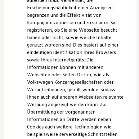
außerdem dazu verwendet, die
Hybridautos
Erscheinungshäufigkeit einer Anzeige zu
Marke und Erlebnis
begrenzen und die Effektivität von
Volkswagen R und R Experience
R-Modelle
Kampagnen zu messen und zu steuern. Sie
R Experience
registrieren, ob Sie eine Webseite besucht
Driving Experience
haben oder nicht, sowie welche Inhalte
Volkswagen entdecken
Werkbesichtigung
genutzt worden sind. Dies basiert auf einer
Factory visit
eindeutigen Identifikation Ihres Browsers
Lifestyle Shop
sowie Ihres Internetgeräts. Die
T-Roc Kollektion
Golf Kollektion
Informationen können mit anderen
ID. Kollektion
Webseiten oder Seiten Dritter, wie z.B.
Volkswagen Kollektion
Volkswagen Konzerngesellschaften oder
R-Kollektion
GTI Kollektion
Werbetreibenden, geteilt werden, sodass
Fußball Drop
Ihnen auch auf anderen Webseiten relevante
we drive football
Werbung angezeigt werden kann. Zur
#wedriveproud
Besitzer und Service
Übermittlung der vorgenannten
myVolkswagen
Informationen an Dritte werden neben
Software Updates
Cookies auch weitere Technologien wie
Service und Ersatzteile
Inspektion und HU/AU
beispielsweise serverseitige Schnittstellen
Reparaturen und Checks