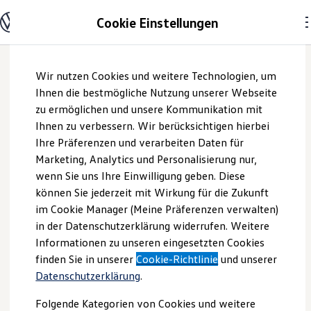
Modelle und Konfigurator
Cookie Einstellungen
Konfigurator
Modelle vergleichen
Konfiguration laden
Zum
Zum
Autosuche
Wir nutzen Cookies und weitere Technologien, um
Hauptinhalt
Footer
Elektroautos
springen
springen
Ihnen die bestmögliche Nutzung unserer Webseite
ENERGY Sondermodelle
Nutzfahrzeuge
zu ermöglichen und unsere Kommunikation mit
SUV und CUV
Ihnen zu verbessern. Wir berücksichtigen hierbei
Familienautos
Ihre Präferenzen und verarbeiten Daten für
Kombis
Kompaktwagen
Marketing, Analytics und Personalisierung nur,
Sportwagen
wenn Sie uns Ihre Einwilligung geben. Diese
Schnell verfügbare Fahrzeuge
Angebote und Produkte
können Sie jederzeit mit Wirkung für die Zukunft
Aktuelle Angebote
im Cookie Manager (Meine Präferenzen verwalten)
E-Auto-Förderung
in der Datenschutzerklärung widerrufen. Weitere
Volkswagen Marktplatz
Informationen zu unseren eingesetzten Cookies
Die ENERGY Sondermodelle
Junge Gebrauchtwagen und Gebrauchtwagen
finden Sie in unserer
Cookie-Richtlinie
und unserer
Volkswagen Zertifizierte Gebrauchtwagen
Datenschutzerklärung
.
Elektromobilität bei Gebrauchtwagen
Zubehör- und Serviceangebote
Folgende Kategorien von Cookies und weitere
Saisonangebote