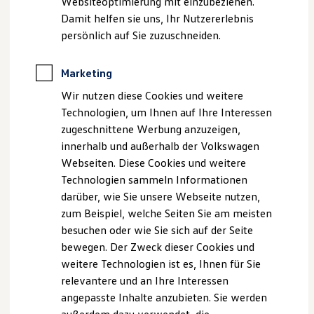
Websiteoptimierung mit einzubeziehen.
Elektrofahrzeugkonzepte
Damit helfen sie uns, Ihr Nutzererlebnis
ID. EVERY1
Reichweite
persönlich auf Sie zuzuschneiden.
Reichweite der ID. Modelle
Reichweite im Winter
Rekuperation
Marketing
Laden
Wir nutzen diese Cookies und weitere
Laden unterwegs
Laden Zuhause
Technologien, um Ihnen auf Ihre Interessen
Ladestationen finden
zugeschnittene Werbung anzuzeigen,
Ladezeitensimulator
innerhalb und außerhalb der Volkswagen
Batterie
Sicherheit
Webseiten. Diese Cookies und weitere
Garantie und Lebensdauer
Technologien sammeln Informationen
Nachhaltigkeit
darüber, wie Sie unsere Webseite nutzen,
Technologie
Kosten und Kauf
zum Beispiel, welche Seiten Sie am meisten
Verbrauchskosten
besuchen oder wie Sie sich auf der Seite
Kaufoptionen
bewegen. Der Zweck dieser Cookies und
E-Auto-Förderung
Software und Konnektivität
weitere Technologien ist es, Ihnen für Sie
Die ID. Software 6
relevantere und an Ihre Interessen
ID. Software Versionen und Updates
angepasste Inhalte anzubieten. Sie werden
Digitale Extras
Schnittstellen zu Ihrem ID.