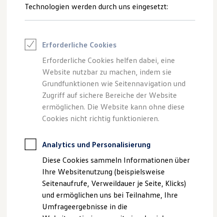
Reifenpakete
Technologien werden durch uns eingesetzt:
Leasing
Leasing-Angebote
Gebrauchtwagen Leasing
Junge Gebrauchtwagen-Leasing
Erforderliche Cookies
Elektroauto Leasing
Kleinwagen-Leasing
Erforderliche Cookies helfen dabei, eine
Leasing ohne Anzahlung
Website nutzbar zu machen, indem sie
Finanzierung
Autokredit mit Schlussrate
Grundfunktionen wie Seitennavigation und
Versicherungen und Garantien
Zugriff auf sichere Bereiche der Website
Kfz-Versicherung
ermöglichen. Die Website kann ohne diese
Restschuldversicherungen
Garantien
Cookies nicht richtig funktionieren.
Wartungsverträge
Geschäftskunden
Professional Class bei Volkswagen
Analytics und Personalisierung
Großkunden
Diese Cookies sammeln Informationen über
Behörden
Direktkunden
Ihre Websitenutzung (beispielsweise
Sonderfahrzeuge
Seitenaufrufe, Verweildauer je Seite, Klicks)
Anpfiff zum Gewinn
und ermöglichen uns bei Teilnahme, Ihre
Elektromobilität
Elektroautos
Umfrageergebnisse in die
ID. Tutorials