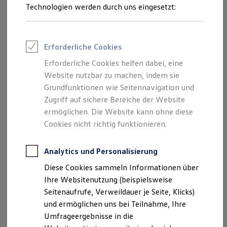
Weitere Datenschutzerklärungen finden Sie hier:
Reifenpakete
Technologien werden durch uns eingesetzt:
Leasing
Leasing-Angebote
Volkswagen
Datenschutz Portal
Gebrauchtwagen Leasing
Junge Gebrauchtwagen-Leasing
Erforderliche Cookies
Datenschutzerklärung der
Volkswagen
Group zur
Elektroauto Leasing
Kleinwagen-Leasing
Datenverarbeitung im Rahmen von Fahrten zu
Erforderliche Cookies helfen dabei, eine
Leasing ohne Anzahlung
Forschungs-, Entwicklungs- und
Website nutzbar zu machen, indem sie
Finanzierung
Erprobungszwecken
Autokredit mit Schlussrate
Grundfunktionen wie Seitennavigation und
Versicherungen und Garantien
Zugriff auf sichere Bereiche der Website
Kfz-Versicherung
Datenschutzerklärung zur Datenverarbeitung im
ermöglichen. Die Website kann ohne diese
Restschuldversicherungen
Rahmen von Fahrten zu Forschungs-,
Garantien
Cookies nicht richtig funktionieren.
Entwicklungs- und Erprobungszwecken
Wartungsverträge
Geschäftskunden
Professional Class bei Volkswagen
Analytics und Personalisierung
Datenschutzerklärung zur Datenverarbeitung im
Großkunden
Rahmen Forschung, Entwicklung und Erprobung
Diese Cookies sammeln Informationen über
Behörden
Direktkunden
sowie Absicherung von Fahrerassistenzsystemen
Ihre Websitenutzung (beispielsweise
Sonderfahrzeuge
und automatisierten Fahrfunktionen in
Seitenaufrufe, Verweildauer je Seite, Klicks)
Anpfiff zum Gewinn
gemeinsamer Kooperation mit der Mobileye Vision
und ermöglichen uns bei Teilnahme, Ihre
Elektromobilität
Elektroautos
Technologies Ltd.
Umfrageergebnisse in die
ID. Tutorials