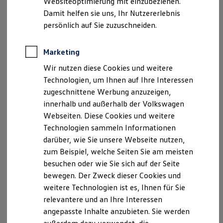
Websiteoptimierung mit einzubeziehen.
Elektrofahrzeugkonzepte
Datenschutzerklärung zur Datenverarbeitung im
Damit helfen sie uns, Ihr Nutzererlebnis
ID. EVERY1
Rahmen der Erprobung und Absicherung von
Reichweite
persönlich auf Sie zuzuschneiden.
Reichweite der ID. Modelle
Infotainmentsystemen
Reichweite im Winter
Rekuperation
Marketing
Datenschutzerklärung zur Datenerhebung für die
Laden
Wir nutzen diese Cookies und weitere
Entwicklung des automatisierten Fahrens
Laden unterwegs
Laden Zuhause
Technologien, um Ihnen auf Ihre Interessen
Ladestationen finden
Datenschutzerklärung
Volkswagen
Werksführung
zugeschnittene Werbung anzuzeigen,
Ladezeitensimulator
innerhalb und außerhalb der Volkswagen
Batterie
Datenschutzerklärung zur Entwicklung von
Sicherheit
Webseiten. Diese Cookies und weitere
Garantie und Lebensdauer
Fahrsystemen zur Steigerung der allgemeinen
Technologien sammeln Informationen
Nachhaltigkeit
Verkehrssicherheit
darüber, wie Sie unsere Webseite nutzen,
Technologie
Kosten und Kauf
zum Beispiel, welche Seiten Sie am meisten
Datenverarbeitung zustimmen und Innovation
Verbrauchskosten
besuchen oder wie Sie sich auf der Seite
Kaufoptionen
ermöglichen
bewegen. Der Zweck dieser Cookies und
E-Auto-Förderung
Software und Konnektivität
weitere Technologien ist es, Ihnen für Sie
Datenausleitung zur Verbesserung der
Die ID. Software 6
relevantere und an Ihre Interessen
ID. Software Versionen und Updates
Assistenzsysteme
angepasste Inhalte anzubieten. Sie werden
Digitale Extras
Schnittstellen zu Ihrem ID.