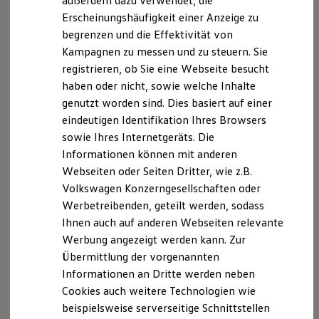
außerdem dazu verwendet, die
Datenschutzerklärung Car2X
Hybridautos
Erscheinungshäufigkeit einer Anzeige zu
Marke und Erlebnis
begrenzen und die Effektivität von
Datenschutzerklärung für die Nutzung der mobilen
Volkswagen R und R Experience
R-Modelle
Kampagnen zu messen und zu steuern. Sie
Online-Dienste der
Volkswagen
AG
(
Car‑Net
,
R Experience
registrieren, ob Sie eine Webseite besucht
We Connect
und VW
Connect
)
Driving Experience
haben oder nicht, sowie welche Inhalte
Volkswagen entdecken
Werkbesichtigung
Datenschutzerklärung für die Nutzung der mobilen
genutzt worden sind. Dies basiert auf einer
Factory visit
Online-Dienste der
Volkswagen
AG (VW
Connect
)
eindeutigen Identifikation Ihres Browsers
Lifestyle Shop
für das Fahrzeug
Touareg
ab Modelljahr 2024
sowie Ihres Internetgeräts. Die
T-Roc Kollektion
Golf Kollektion
Informationen können mit anderen
ID. Kollektion
Datenschutzerklärung für die Nutzung der mobilen
Webseiten oder Seiten Dritter, wie z.B.
Volkswagen Kollektion
Online-Dienste der
Volkswagen
AG
(
We Connect
,
Volkswagen Konzerngesellschaften oder
R-Kollektion
VW
Connect
) in Fahrzeugen der „ID. Familie“
GTI Kollektion
Werbetreibenden, geteilt werden, sodass
Fußball Drop
Ihnen auch auf anderen Webseiten relevante
we drive football
Datenschutzerklärung für die Nutzung der
Werbung angezeigt werden kann. Zur
#wedriveproud
MOBILEN ONLINE-DIENSTE der VOLKSWAGEN AG
Besitzer und Service
Übermittlung der vorgenannten
(VW
Connect
myVolkswagen
, VW Comfort & Entertainment, VW
Informationen an Dritte werden neben
Software Updates
Safe & Secure)
Cookies auch weitere Technologien wie
Service und Ersatzteile
Inspektion und HU/AU
beispielsweise serverseitige Schnittstellen
Reparaturen und Checks