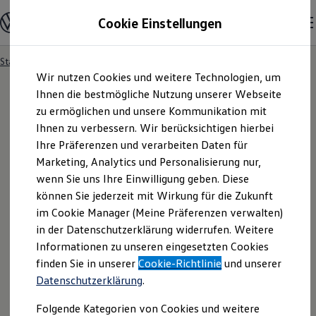
Modelle und Konfigurator
Cookie Einstellungen
Konfigurator
Modelle vergleichen
Konfiguration laden
Startseite
Datenschutzerklärungen
Zum
Zum
Autosuche
Wir nutzen Cookies und weitere Technologien, um
Hauptinhalt
Footer
Elektroautos
springen
springen
Ihnen die bestmögliche Nutzung unserer Webseite
ENERGY Sondermodelle
Nutzfahrzeuge
zu ermöglichen und unsere Kommunikation mit
SUV und CUV
Ihnen zu verbessern. Wir berücksichtigen hierbei
Datenschutzerklärung
Familienautos
Ihre Präferenzen und verarbeiten Daten für
Kombis
Kompaktwagen
Marketing, Analytics und Personalisierung nur,
en
Sportwagen
wenn Sie uns Ihre Einwilligung geben. Diese
Schnell verfügbare Fahrzeuge
Angebote und Produkte
können Sie jederzeit mit Wirkung für die Zukunft
Aktuelle Angebote
im Cookie Manager (Meine Präferenzen verwalten)
E-Auto-Förderung
in der Datenschutzerklärung widerrufen. Weitere
Volkswagen Marktplatz
Informationen zu unseren eingesetzten Cookies
Die ENERGY Sondermodelle
Junge Gebrauchtwagen und Gebrauchtwagen
finden Sie in unserer
Cookie-Richtlinie
und unserer
Volkswagen Zertifizierte Gebrauchtwagen
Datenschutzerklärung der Website
Datenschutzerklärung
.
Elektromobilität bei Gebrauchtwagen
www.volkswagen.de
Zubehör- und Serviceangebote
Folgende Kategorien von Cookies und weitere
Saisonangebote