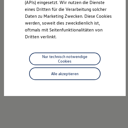
(APIs) eingesetzt. Wir nutzen die Dienste
Motorenöl und Flüssigkeiten
eines Dritten für die Verarbeitung solcher
Räder und Reifen
Pannen- und Unfallhilfe
Daten zu Marketing Zwecken. Diese Cookies
Economy Service
werden, soweit dies zweckdienlich ist,
Volkswagen Teile
oftmals mit Seitenfunktionalitäten von
Zubehör
Modellspezifisches Zubehör
Dritten verlinkt.
Schutz und Pflege
Transport
Entertainment und Elektronik
Individualisieren
Nur technisch notwendige
Wallbox und Ladekabel
Cookies
Digitale Extras
Dienste für Ihr Modell finden
Alle akzeptieren
Volkswagen Apps, Login und Shop
Handy und Fahrzeug verbinden
Updates für Software, Karten und Radio
Über Ihr Auto
Vorgängermodelle
Kundeninformationen
Volkswagen Kundenbetreuung
Warn- und Kontrollleuchten
Assistenzsysteme
Digitale Betriebsanleitung
Live Beratung