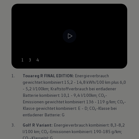
--:--
1
3
4
Verbleibende Zeit, --:--
1.
Touareg
R FINAL EDITION:
Energieverbrauch
gewichtet kombiniert 15,2 - 14,8 kWh/100 km plus 6,0
- 5,2 l/100km; Kraftstoffverbrauch bei entladener
Batterie kombiniert: 10,1 - 9,4 l/100km; CO₂-
Emissionen gewichtet kombiniert 136 - 119 g/km; CO₂-
Klasse gewichtet kombiniert: E - D; CO₂-Klasse bei
entladener Batterie: G
3.
Golf
R
Variant
:
Energieverbrauch kombiniert: 8,3-8,2
l/100 km; CO₂-Emissionen kombiniert: 190-185 g/km;
CO₂-Klasse(n): G.