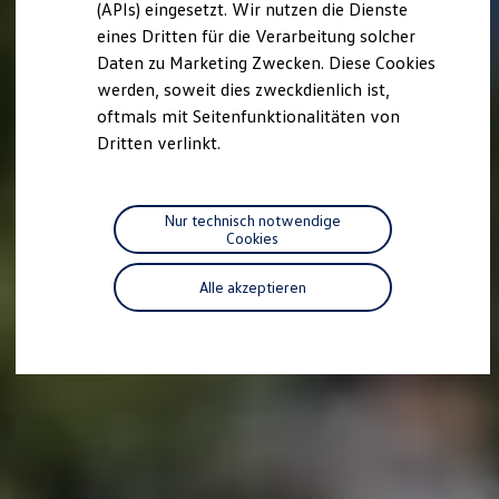
(APIs) eingesetzt. Wir nutzen die Dienste
Motorenöl und Flüssigkeiten
eines Dritten für die Verarbeitung solcher
Räder und Reifen
Pannen- und Unfallhilfe
Daten zu Marketing Zwecken. Diese Cookies
Economy Service
werden, soweit dies zweckdienlich ist,
Volkswagen Teile
oftmals mit Seitenfunktionalitäten von
Zubehör
Modellspezifisches Zubehör
Dritten verlinkt.
Schutz und Pflege
Transport
Entertainment und Elektronik
Individualisieren
Nur technisch notwendige
Wallbox und Ladekabel
Cookies
Digitale Extras
Dienste für Ihr Modell finden
Alle akzeptieren
Volkswagen Apps, Login und Shop
Handy und Fahrzeug verbinden
Updates für Software, Karten und Radio
Über Ihr Auto
Vorgängermodelle
Kundeninformationen
Volkswagen Kundenbetreuung
Warn- und Kontrollleuchten
Assistenzsysteme
Digitale Betriebsanleitung
Live Beratung