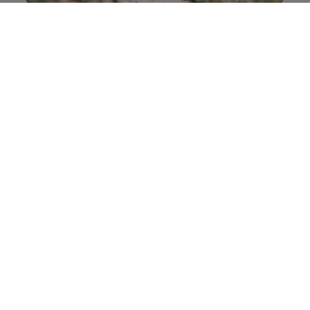
R Journey: Sea Otter Europe meets
katalanischen Lifestyle
5
Ride. Feel. Explore. Hier trifft Sea Otter Europe auf
maximale R
-
Performance
: Sport Sessions, Action,
Ausfahrten auf anspruchsvollen Strecken – alles für
Menschen, die Bewegung leben. Abends: Energie
tanken, Fokus halten, R-Spirit spüren.
Diese Reise ist leider nicht mehr verfügbar. Gerne
können Sie alternative Termine oder ähnliche
Angebote direkt per E-Mail anfragen:
volkswagen-r-experience@l-mc.com
.