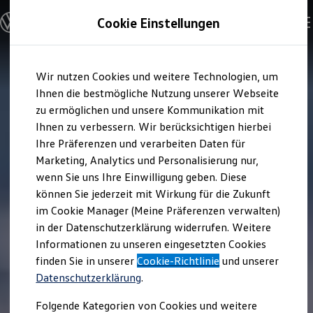
Modelle und Konfigurator
Cookie Einstellungen
Konfigurator
Modelle vergleichen
Konfiguration laden
Zum
Zum
Autosuche
Wir nutzen Cookies und weitere Technologien, um
Hauptinhalt
Footer
Elektroautos
springen
springen
Ihnen die bestmögliche Nutzung unserer Webseite
ENERGY Sondermodelle
Nutzfahrzeuge
zu ermöglichen und unsere Kommunikation mit
SUV und CUV
Ihnen zu verbessern. Wir berücksichtigen hierbei
Familienautos
Ihre Präferenzen und verarbeiten Daten für
Kombis
Kompaktwagen
Marketing, Analytics und Personalisierung nur,
Sportwagen
wenn Sie uns Ihre Einwilligung geben. Diese
Schnell verfügbare Fahrzeuge
Angebote und Produkte
können Sie jederzeit mit Wirkung für die Zukunft
Aktuelle Angebote
im Cookie Manager (Meine Präferenzen verwalten)
E-Auto-Förderung
in der Datenschutzerklärung widerrufen. Weitere
Volkswagen Marktplatz
Informationen zu unseren eingesetzten Cookies
Die ENERGY Sondermodelle
Junge Gebrauchtwagen und Gebrauchtwagen
finden Sie in unserer
Cookie-Richtlinie
und unserer
Volkswagen Zertifizierte Gebrauchtwagen
Datenschutzerklärung
.
Elektromobilität bei Gebrauchtwagen
Zubehör- und Serviceangebote
Folgende Kategorien von Cookies und weitere
Saisonangebote