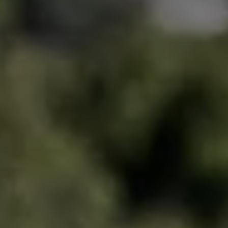
Magazin
Lifestyle
Transport
Familie
Elektromobilität
Volkswagen R
Pannen- und Unfallhilfe
Volkswagen Kundenbetreuung