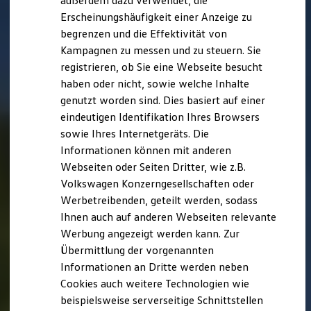
außerdem dazu verwendet, die
Hybridautos
Erscheinungshäufigkeit einer Anzeige zu
Marke und Erlebnis
begrenzen und die Effektivität von
Volkswagen R und R Experience
R-Modelle
Kampagnen zu messen und zu steuern. Sie
R Experience
registrieren, ob Sie eine Webseite besucht
Driving Experience
haben oder nicht, sowie welche Inhalte
Volkswagen entdecken
Werkbesichtigung
genutzt worden sind. Dies basiert auf einer
Factory visit
eindeutigen Identifikation Ihres Browsers
Lifestyle Shop
sowie Ihres Internetgeräts. Die
T-Roc Kollektion
Golf Kollektion
Informationen können mit anderen
ID. Kollektion
Webseiten oder Seiten Dritter, wie z.B.
Volkswagen Kollektion
Volkswagen Konzerngesellschaften oder
R-Kollektion
GTI Kollektion
Werbetreibenden, geteilt werden, sodass
Fußball Drop
Ihnen auch auf anderen Webseiten relevante
we drive football
Werbung angezeigt werden kann. Zur
#wedriveproud
Besitzer und Service
Übermittlung der vorgenannten
myVolkswagen
Informationen an Dritte werden neben
Software Updates
Cookies auch weitere Technologien wie
Service und Ersatzteile
Inspektion und HU/AU
beispielsweise serverseitige Schnittstellen
Reparaturen und Checks