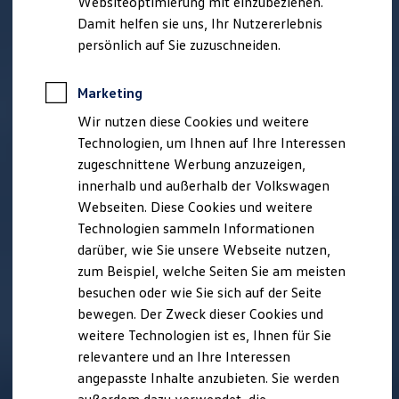
Websiteoptimierung mit einzubeziehen.
Elektrofahrzeugkonzepte
Damit helfen sie uns, Ihr Nutzererlebnis
ID. EVERY1
Reichweite
persönlich auf Sie zuzuschneiden.
Reichweite der ID. Modelle
Reichweite im Winter
Rekuperation
Marketing
Laden
Wir nutzen diese Cookies und weitere
Laden unterwegs
Laden Zuhause
Technologien, um Ihnen auf Ihre Interessen
Ladestationen finden
zugeschnittene Werbung anzuzeigen,
Ladezeitensimulator
innerhalb und außerhalb der Volkswagen
Batterie
Sicherheit
Webseiten. Diese Cookies und weitere
Garantie und Lebensdauer
Technologien sammeln Informationen
Nachhaltigkeit
darüber, wie Sie unsere Webseite nutzen,
Technologie
Kosten und Kauf
zum Beispiel, welche Seiten Sie am meisten
Verbrauchskosten
besuchen oder wie Sie sich auf der Seite
Kaufoptionen
bewegen. Der Zweck dieser Cookies und
E-Auto-Förderung
Software und Konnektivität
weitere Technologien ist es, Ihnen für Sie
Die ID. Software 6
relevantere und an Ihre Interessen
ID. Software Versionen und Updates
angepasste Inhalte anzubieten. Sie werden
Digitale Extras
Schnittstellen zu Ihrem ID.