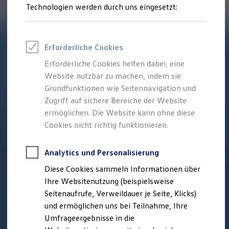
Reifenpakete
Technologien werden durch uns eingesetzt:
Leasing
Leasing-Angebote
Gebrauchtwagen Leasing
Junge Gebrauchtwagen-Leasing
Erforderliche Cookies
Elektroauto Leasing
Kleinwagen-Leasing
Erforderliche Cookies helfen dabei, eine
Leasing ohne Anzahlung
Website nutzbar zu machen, indem sie
Finanzierung
Autokredit mit Schlussrate
Grundfunktionen wie Seitennavigation und
Versicherungen und Garantien
Zugriff auf sichere Bereiche der Website
Kfz-Versicherung
ermöglichen. Die Website kann ohne diese
Restschuldversicherungen
Garantien
Cookies nicht richtig funktionieren.
Wartungsverträge
Geschäftskunden
Professional Class bei Volkswagen
Analytics und Personalisierung
Großkunden
Diese Cookies sammeln Informationen über
Behörden
Direktkunden
Ihre Websitenutzung (beispielsweise
Sonderfahrzeuge
Seitenaufrufe, Verweildauer je Seite, Klicks)
Anpfiff zum Gewinn
und ermöglichen uns bei Teilnahme, Ihre
Elektromobilität
Elektroautos
Umfrageergebnisse in die
ID. Tutorials