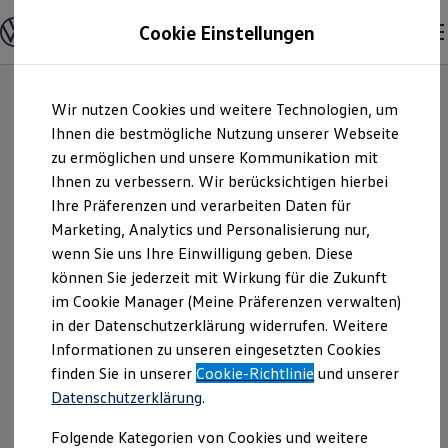
Modelle und Konfigurator
Cookie Einstellungen
Konfigurator
Modelle vergleichen
Konfiguration laden
Zum
Zum
Autosuche
24
Modelle
Wir nutzen Cookies und weitere Technologien, um
Hauptinhalt
Footer
Elektroautos
springen
springen
Ihnen die bestmögliche Nutzung unserer Webseite
ENERGY Sondermodelle
Nutzfahrzeuge
zu ermöglichen und unsere Kommunikation mit
SUV und CUV
Ihnen zu verbessern. Wir berücksichtigen hierbei
Familienautos
Ihre Präferenzen und verarbeiten Daten für
Kombis
Kompaktwagen
Marketing, Analytics und Personalisierung nur,
Sportwagen
wenn Sie uns Ihre Einwilligung geben. Diese
Schnell verfügbare Fahrzeuge
Angebote und Produkte
können Sie jederzeit mit Wirkung für die Zukunft
Aktuelle Angebote
im Cookie Manager (Meine Präferenzen verwalten)
E-Auto-Förderung
in der Datenschutzerklärung widerrufen. Weitere
Volkswagen Marktplatz
Informationen zu unseren eingesetzten Cookies
Die ENERGY Sondermodelle
Junge Gebrauchtwagen und Gebrauchtwagen
finden Sie in unserer
Cookie-Richtlinie
und unserer
Volkswagen Zertifizierte Gebrauchtwagen
Datenschutzerklärung
.
Elektromobilität bei Gebrauchtwagen
Zubehör- und Serviceangebote
Folgende Kategorien von Cookies und weitere
Der Polo
Saisonangebote