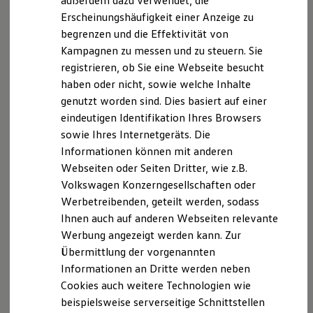
außerdem dazu verwendet, die
ID. Cross entdecken
Hybridautos
Erscheinungshäufigkeit einer Anzeige zu
Marke und Erlebnis
begrenzen und die Effektivität von
Volkswagen R und R Experience
R-Modelle
Kampagnen zu messen und zu steuern. Sie
R Experience
registrieren, ob Sie eine Webseite besucht
Driving Experience
haben oder nicht, sowie welche Inhalte
Volkswagen entdecken
Werkbesichtigung
genutzt worden sind. Dies basiert auf einer
Factory visit
eindeutigen Identifikation Ihres Browsers
Lifestyle Shop
sowie Ihres Internetgeräts. Die
T-Roc Kollektion
Golf Kollektion
Informationen können mit anderen
ID. Kollektion
Webseiten oder Seiten Dritter, wie z.B.
Volkswagen Kollektion
Volkswagen Konzerngesellschaften oder
R-Kollektion
GTI Kollektion
Werbetreibenden, geteilt werden, sodass
Fußball Drop
Ihnen auch auf anderen Webseiten relevante
we drive football
Der Golf
Werbung angezeigt werden kann. Zur
#wedriveproud
Ab 29.835,00 € inkl. MwSt.
Besitzer und Service
Übermittlung der vorgenannten
myVolkswagen
Informationen an Dritte werden neben
Neu
abzgl. ID. Kaufprämie
Software Updates
Cookies auch weitere Technologien wie
Service und Ersatzteile
Inspektion und HU/AU
beispielsweise serverseitige Schnittstellen
Reparaturen und Checks