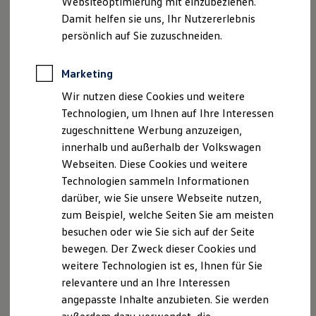
vollelektrische ID. Cross Trend
Websiteoptimierung mit einzubeziehen.
Elektrofahrzeugkonzepte
Damit helfen sie uns, Ihr Nutzererlebnis
ID. EVERY1
Reichweite
persönlich auf Sie zuzuschneiden.
Reichweite der ID. Modelle
Reichweite im Winter
Rekuperation
Marketing
Laden
Wir nutzen diese Cookies und weitere
Laden unterwegs
Laden Zuhause
Technologien, um Ihnen auf Ihre Interessen
Ladestationen finden
zugeschnittene Werbung anzuzeigen,
Ladezeitensimulator
innerhalb und außerhalb der Volkswagen
Batterie
Sicherheit
Webseiten. Diese Cookies und weitere
Garantie und Lebensdauer
Technologien sammeln Informationen
Nachhaltigkeit
darüber, wie Sie unsere Webseite nutzen,
Technologie
Kosten und Kauf
zum Beispiel, welche Seiten Sie am meisten
Verbrauchskosten
besuchen oder wie Sie sich auf der Seite
Kaufoptionen
bewegen. Der Zweck dieser Cookies und
E-Auto-Förderung
Software und Konnektivität
weitere Technologien ist es, Ihnen für Sie
Ab 27.995,00 € inkl. MwSt.
Die ID. Software 6
relevantere und an Ihre Interessen
ID. Software Versionen und Updates
Die Ausstattungslinie Trend ist voraussichtlich ab
angepasste Inhalte anzubieten. Sie werden
Digitale Extras
Mitte Oktober 2026 bestellbar.
Schnittstellen zu Ihrem ID.