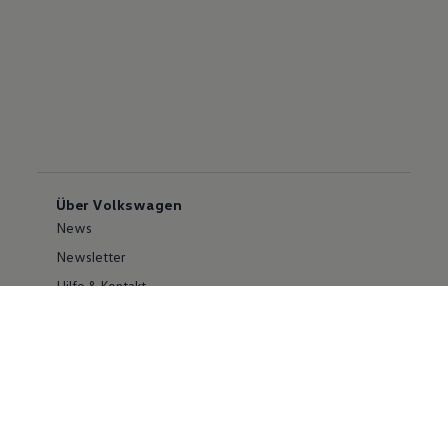
Über Volkswagen
News
Newsletter
Hilfe & Kontakt
Karriere
Händlersuche
Geschäftskunden
Information zur Barrierefreiheit
Ersthelfer/ first responder