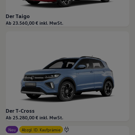
Magazin
Lifestyle
Der Taigo
Transport
Familie
Ab 23.560,00 € inkl. MwSt.
Elektromobilität
Volkswagen R
Pannen- und Unfallhilfe
Volkswagen Kundenbetreuung
Der T-Cross
Ab 25.280,00 € inkl. MwSt.
Neu
abzgl. ID. Kaufprämie