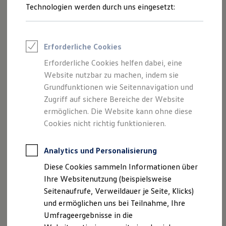
Reifenpakete
Technologien werden durch uns eingesetzt:
Ab 20.380,00 € inkl. MwSt.
Leasing
Leasing-Angebote
Neu
abzgl. ID. Kaufprämie
Gebrauchtwagen Leasing
Junge Gebrauchtwagen-Leasing
Erforderliche Cookies
Elektroauto Leasing
Kleinwagen-Leasing
Erforderliche Cookies helfen dabei, eine
Leasing ohne Anzahlung
Website nutzbar zu machen, indem sie
Finanzierung
Autokredit mit Schlussrate
Grundfunktionen wie Seitennavigation und
Versicherungen und Garantien
Zugriff auf sichere Bereiche der Website
Kfz-Versicherung
ermöglichen. Die Website kann ohne diese
Restschuldversicherungen
Garantien
Cookies nicht richtig funktionieren.
Wartungsverträge
Geschäftskunden
Professional Class bei Volkswagen
Analytics und Personalisierung
Der neue ID. Polo
Großkunden
Ab 24.995,00 € inkl. MwSt.
Diese Cookies sammeln Informationen über
Behörden
Direktkunden
Ihre Websitenutzung (beispielsweise
Sonderfahrzeuge
Seitenaufrufe, Verweildauer je Seite, Klicks)
Anpfiff zum Gewinn
Bald erhältlich
und ermöglichen uns bei Teilnahme, Ihre
Elektromobilität
Begeistert. Der neue
Elektroautos
Umfrageergebnisse in die
ID. Tutorials