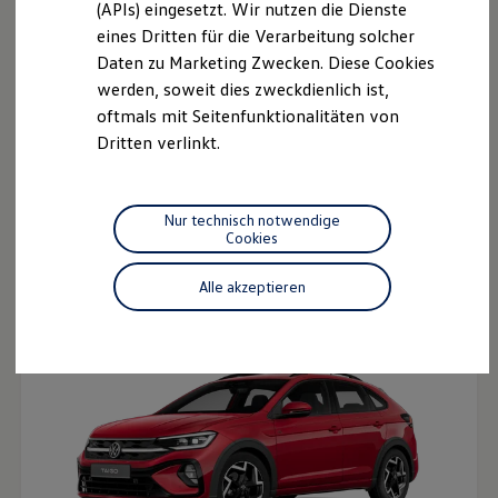
(APIs) eingesetzt. Wir nutzen die Dienste
Motorenöl und Flüssigkeiten
eines Dritten für die Verarbeitung solcher
Räder und Reifen
Pannen- und Unfallhilfe
Daten zu Marketing Zwecken. Diese Cookies
Economy Service
werden, soweit dies zweckdienlich ist,
Volkswagen Teile
oftmals mit Seitenfunktionalitäten von
Zubehör
Modellspezifisches Zubehör
Dritten verlinkt.
Schutz und Pflege
Transport
Entertainment und Elektronik
Der neue ID.3 Neo
Individualisieren
Nur technisch notwendige
Ab 33.995,00 € inkl. MwSt.
Wallbox und Ladekabel
Cookies
Digitale Extras
Dienste für Ihr Modell finden
Alle akzeptieren
Volkswagen Apps, Login und Shop
Handy und Fahrzeug verbinden
Updates für Software, Karten und Radio
Über Ihr Auto
Vorgängermodelle
Kundeninformationen
Volkswagen Kundenbetreuung
Warn- und Kontrollleuchten
Assistenzsysteme
Digitale Betriebsanleitung
Live Beratung