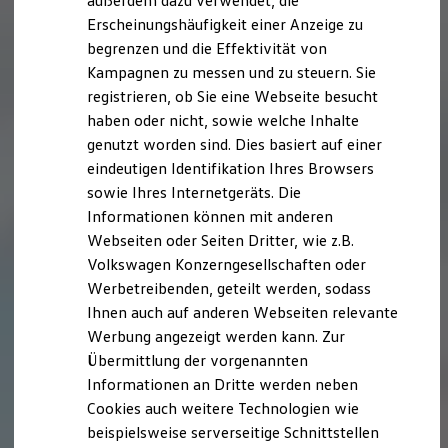
außerdem dazu verwendet, die
Hybridautos
Erscheinungshäufigkeit einer Anzeige zu
Marke und Erlebnis
begrenzen und die Effektivität von
Volkswagen R und R Experience
R-Modelle
Kampagnen zu messen und zu steuern. Sie
R Experience
registrieren, ob Sie eine Webseite besucht
Driving Experience
haben oder nicht, sowie welche Inhalte
Volkswagen entdecken
Werkbesichtigung
genutzt worden sind. Dies basiert auf einer
Factory visit
eindeutigen Identifikation Ihres Browsers
Lifestyle Shop
sowie Ihres Internetgeräts. Die
T-Roc Kollektion
Golf Kollektion
Informationen können mit anderen
ID. Kollektion
Webseiten oder Seiten Dritter, wie z.B.
Volkswagen Kollektion
Volkswagen Konzerngesellschaften oder
R-Kollektion
GTI Kollektion
Werbetreibenden, geteilt werden, sodass
Fußball Drop
Ihnen auch auf anderen Webseiten relevante
we drive football
Werbung angezeigt werden kann. Zur
#wedriveproud
Besitzer und Service
Übermittlung der vorgenannten
myVolkswagen
Informationen an Dritte werden neben
Software Updates
Cookies auch weitere Technologien wie
Service und Ersatzteile
Inspektion und HU/AU
beispielsweise serverseitige Schnittstellen
Reparaturen und Checks