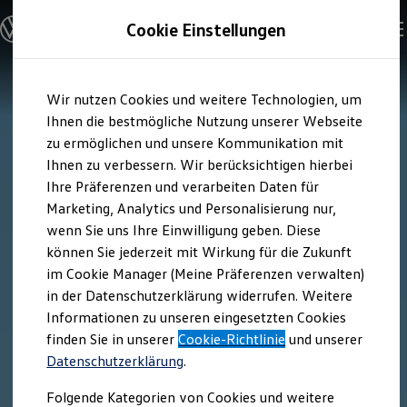
Modelle und Konfigurator
Cookie Einstellungen
Konfigurator
Modelle vergleichen
Konfiguration laden
Zum
Zum
Autosuche
Wir nutzen Cookies und weitere Technologien, um
Hauptinhalt
Footer
Elektroautos
springen
springen
Ihnen die bestmögliche Nutzung unserer Webseite
ENERGY Sondermodelle
Nutzfahrzeuge
zu ermöglichen und unsere Kommunikation mit
SUV und CUV
Ihnen zu verbessern. Wir berücksichtigen hierbei
Familienautos
Ihre Präferenzen und verarbeiten Daten für
Kombis
Kompaktwagen
Marketing, Analytics und Personalisierung nur,
Sportwagen
wenn Sie uns Ihre Einwilligung geben. Diese
Schnell verfügbare Fahrzeuge
Angebote und Produkte
können Sie jederzeit mit Wirkung für die Zukunft
Aktuelle Angebote
im Cookie Manager (Meine Präferenzen verwalten)
E-Auto-Förderung
in der Datenschutzerklärung widerrufen. Weitere
Volkswagen Marktplatz
Informationen zu unseren eingesetzten Cookies
Die ENERGY Sondermodelle
Junge Gebrauchtwagen und Gebrauchtwagen
finden Sie in unserer
Cookie-Richtlinie
und unserer
Volkswagen Zertifizierte Gebrauchtwagen
Datenschutzerklärung
.
Elektromobilität bei Gebrauchtwagen
Zubehör- und Serviceangebote
Folgende Kategorien von Cookies und weitere
Saisonangebote