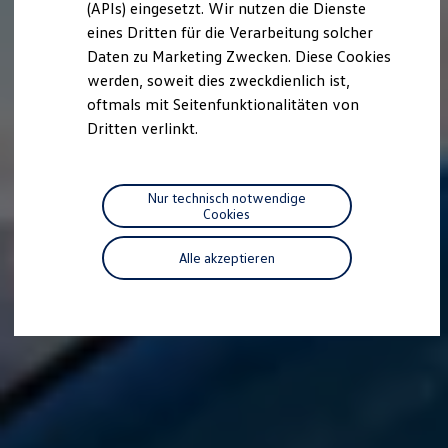
(APIs) eingesetzt. Wir nutzen die Dienste
Motorenöl und Flüssigkeiten
eines Dritten für die Verarbeitung solcher
Räder und Reifen
Pannen- und Unfallhilfe
Daten zu Marketing Zwecken. Diese Cookies
Economy Service
werden, soweit dies zweckdienlich ist,
Volkswagen Teile
oftmals mit Seitenfunktionalitäten von
Zubehör
Modellspezifisches Zubehör
Dritten verlinkt.
Schutz und Pflege
Transport
Entertainment und Elektronik
Individualisieren
Nur technisch notwendige
Wallbox und Ladekabel
Cookies
Digitale Extras
Dienste für Ihr Modell finden
Alle akzeptieren
Volkswagen Apps, Login und Shop
Handy und Fahrzeug verbinden
Updates für Software, Karten und Radio
Über Ihr Auto
Vorgängermodelle
Kundeninformationen
Volkswagen Kundenbetreuung
Warn- und Kontrollleuchten
Assistenzsysteme
Digitale Betriebsanleitung
Live Beratung