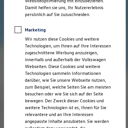
Websiteoptimierung mit einzubeziehen.
Elektrofahrzeugkonzepte
Damit helfen sie uns, Ihr Nutzererlebnis
ID. EVERY1
Reichweite
persönlich auf Sie zuzuschneiden.
Reichweite der ID. Modelle
Reichweite im Winter
Rekuperation
Marketing
Laden
Wir nutzen diese Cookies und weitere
Laden unterwegs
Laden Zuhause
Technologien, um Ihnen auf Ihre Interessen
Ladestationen finden
zugeschnittene Werbung anzuzeigen,
Ladezeitensimulator
innerhalb und außerhalb der Volkswagen
Batterie
Sicherheit
Webseiten. Diese Cookies und weitere
Garantie und Lebensdauer
Technologien sammeln Informationen
Nachhaltigkeit
darüber, wie Sie unsere Webseite nutzen,
Technologie
Kosten und Kauf
zum Beispiel, welche Seiten Sie am meisten
Verbrauchskosten
besuchen oder wie Sie sich auf der Seite
Kaufoptionen
bewegen. Der Zweck dieser Cookies und
E-Auto-Förderung
Software und Konnektivität
weitere Technologien ist es, Ihnen für Sie
Die ID. Software 6
relevantere und an Ihre Interessen
ID. Software Versionen und Updates
angepasste Inhalte anzubieten. Sie werden
Digitale Extras
Schnittstellen zu Ihrem ID.