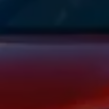
Magazin
Lifestyle
Transport
Familie
Elektromobilität
Volkswagen R
Pannen- und Unfallhilfe
Volkswagen Kundenbetreuung