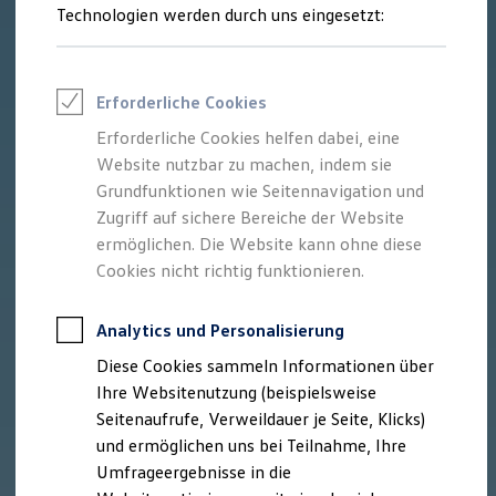
Reifenpakete
Technologien werden durch uns eingesetzt:
Leasing
Leasing-Angebote
Gebrauchtwagen Leasing
Junge Gebrauchtwagen-Leasing
Erforderliche Cookies
Elektroauto Leasing
Kleinwagen-Leasing
Erforderliche Cookies helfen dabei, eine
Leasing ohne Anzahlung
Website nutzbar zu machen, indem sie
Finanzierung
Autokredit mit Schlussrate
Grundfunktionen wie Seitennavigation und
Versicherungen und Garantien
Zugriff auf sichere Bereiche der Website
Kfz-Versicherung
ermöglichen. Die Website kann ohne diese
Restschuldversicherungen
Garantien
Cookies nicht richtig funktionieren.
Wartungsverträge
Geschäftskunden
Professional Class bei Volkswagen
Analytics und Personalisierung
Großkunden
Diese Cookies sammeln Informationen über
Behörden
Direktkunden
Ihre Websitenutzung (beispielsweise
Sonderfahrzeuge
Seitenaufrufe, Verweildauer je Seite, Klicks)
Anpfiff zum Gewinn
und ermöglichen uns bei Teilnahme, Ihre
Elektromobilität
Elektroautos
Umfrageergebnisse in die
ID. Tutorials