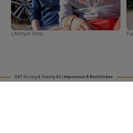
Lifestyle Shop
Fu
D&T Driving & Training AG
|
Impressum & Rechtliches