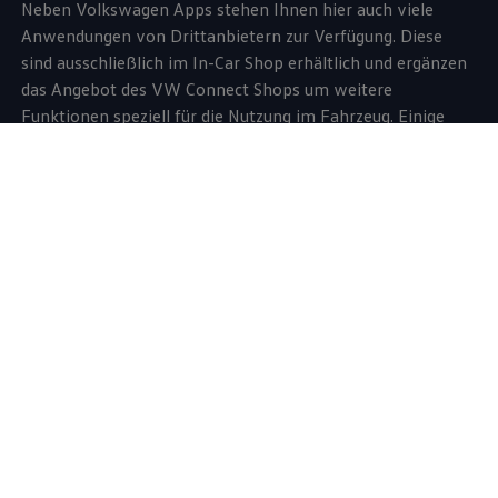
Neben
Volkswagen
Apps stehen Ihnen hier auch viele
Anwendungen von Drittanbietern zur Verfügung. Diese
sind ausschließlich im In-Car Shop erhältlich und ergänzen
das Angebot des VW
Connect
Shops um weitere
Funktionen speziell für die Nutzung im Fahrzeug. Einige
dieser Dienste benötigen eine aktive Datenverbindung.
Dafür können Datenpakete von externen
Mobilfunkanbietern genutzt werden – einfach und bequem
direkt im Fahrzeug.
Mehr zu den Datenpaketen
Mehr zum In-Car Shop
myVolkswagen