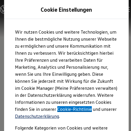
Modelle und Konfigurator
Cookie Einstellungen
Konfigurator
Modelle vergleichen
Konfiguration laden
Zum
Zum
Autosuche
Wir nutzen Cookies und weitere Technologien, um
Hauptinhalt
Footer
Elektroautos
springen
springen
Ihnen die bestmögliche Nutzung unserer Webseite
ENERGY Sondermodelle
Nutzfahrzeuge
zu ermöglichen und unsere Kommunikation mit
SUV und CUV
Ihnen zu verbessern. Wir berücksichtigen hierbei
Familienautos
Ihre Präferenzen und verarbeiten Daten für
Kombis
Kompaktwagen
Marketing, Analytics und Personalisierung nur,
Sportwagen
wenn Sie uns Ihre Einwilligung geben. Diese
Schnell verfügbare Fahrzeuge
Angebote und Produkte
können Sie jederzeit mit Wirkung für die Zukunft
Aktuelle Angebote
im Cookie Manager (Meine Präferenzen verwalten)
E-Auto-Förderung
in der Datenschutzerklärung widerrufen. Weitere
Volkswagen Marktplatz
Informationen zu unseren eingesetzten Cookies
Die ENERGY Sondermodelle
Junge Gebrauchtwagen und Gebrauchtwagen
finden Sie in unserer
Cookie-Richtlinie
und unserer
Volkswagen Zertifizierte Gebrauchtwagen
Datenschutzerklärung
.
Elektromobilität bei Gebrauchtwagen
Zubehör- und Serviceangebote
Folgende Kategorien von Cookies und weitere
Saisonangebote