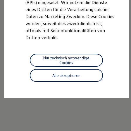
(APIs) eingesetzt. Wir nutzen die Dienste
Motorenöl und Flüssigkeiten
eines Dritten für die Verarbeitung solcher
Räder und Reifen
Pannen- und Unfallhilfe
Daten zu Marketing Zwecken. Diese Cookies
Economy Service
werden, soweit dies zweckdienlich ist,
Volkswagen Teile
oftmals mit Seitenfunktionalitäten von
Zubehör
Modellspezifisches Zubehör
Dritten verlinkt.
Schutz und Pflege
Transport
Entertainment und Elektronik
Individualisieren
Nur technisch notwendige
Wallbox und Ladekabel
Cookies
Digitale Extras
Dienste für Ihr Modell finden
Alle akzeptieren
Volkswagen Apps, Login und Shop
Handy und Fahrzeug verbinden
Updates für Software, Karten und Radio
Über Ihr Auto
Vorgängermodelle
Kundeninformationen
Volkswagen Kundenbetreuung
Warn- und Kontrollleuchten
Assistenzsysteme
Digitale Betriebsanleitung
Live Beratung