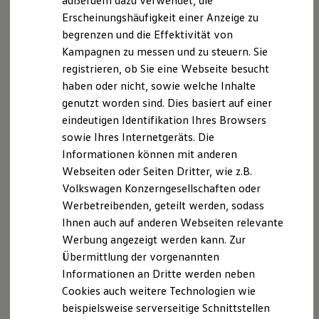
außerdem dazu verwendet, die
Hybridautos
Erscheinungshäufigkeit einer Anzeige zu
Marke und Erlebnis
begrenzen und die Effektivität von
Volkswagen R und R Experience
R-Modelle
Kampagnen zu messen und zu steuern. Sie
R Experience
registrieren, ob Sie eine Webseite besucht
Driving Experience
haben oder nicht, sowie welche Inhalte
Volkswagen entdecken
Werkbesichtigung
genutzt worden sind. Dies basiert auf einer
Factory visit
eindeutigen Identifikation Ihres Browsers
Lifestyle Shop
sowie Ihres Internetgeräts. Die
T-Roc Kollektion
Golf Kollektion
Informationen können mit anderen
ID. Kollektion
Webseiten oder Seiten Dritter, wie z.B.
Volkswagen Kollektion
Volkswagen Konzerngesellschaften oder
R-Kollektion
GTI Kollektion
Werbetreibenden, geteilt werden, sodass
Fußball Drop
Ihnen auch auf anderen Webseiten relevante
we drive football
Werbung angezeigt werden kann. Zur
#wedriveproud
Besitzer und Service
Übermittlung der vorgenannten
myVolkswagen
Informationen an Dritte werden neben
Software Updates
Cookies auch weitere Technologien wie
Service und Ersatzteile
Inspektion und HU/AU
beispielsweise serverseitige Schnittstellen
Reparaturen und Checks