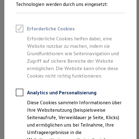
Reifenpakete
Technologien werden durch uns eingesetzt:
Leasing
Leasing-Angebote
Gebrauchtwagen Leasing
Junge Gebrauchtwagen-Leasing
Erforderliche Cookies
Elektroauto Leasing
Kleinwagen-Leasing
Erforderliche Cookies helfen dabei, eine
Leasing ohne Anzahlung
Website nutzbar zu machen, indem sie
Finanzierung
Autokredit mit Schlussrate
Grundfunktionen wie Seitennavigation und
Versicherungen und Garantien
Zugriff auf sichere Bereiche der Website
Kfz-Versicherung
ermöglichen. Die Website kann ohne diese
Restschuldversicherungen
Garantien
Cookies nicht richtig funktionieren.
Wartungsverträge
Geschäftskunden
Professional Class bei Volkswagen
Analytics und Personalisierung
Großkunden
Diese Cookies sammeln Informationen über
Behörden
Direktkunden
Ihre Websitenutzung (beispielsweise
Sonderfahrzeuge
Seitenaufrufe, Verweildauer je Seite, Klicks)
Anpfiff zum Gewinn
und ermöglichen uns bei Teilnahme, Ihre
Elektromobilität
Elektroautos
Umfrageergebnisse in die
ID. Tutorials