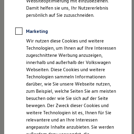
Websiteoptimierung mit einzubeziehen.
Elektrofahrzeugkonzepte
Damit helfen sie uns, Ihr Nutzererlebnis
ID. EVERY1
Reichweite
persönlich auf Sie zuzuschneiden.
Reichweite der ID. Modelle
Reichweite im Winter
Rekuperation
Marketing
Laden
Wir nutzen diese Cookies und weitere
Laden unterwegs
Laden Zuhause
Technologien, um Ihnen auf Ihre Interessen
Ladestationen finden
zugeschnittene Werbung anzuzeigen,
Ladezeitensimulator
innerhalb und außerhalb der Volkswagen
Batterie
Sicherheit
Webseiten. Diese Cookies und weitere
Garantie und Lebensdauer
Technologien sammeln Informationen
Nachhaltigkeit
darüber, wie Sie unsere Webseite nutzen,
Technologie
Kosten und Kauf
zum Beispiel, welche Seiten Sie am meisten
Verbrauchskosten
besuchen oder wie Sie sich auf der Seite
Kaufoptionen
bewegen. Der Zweck dieser Cookies und
E-Auto-Förderung
Software und Konnektivität
weitere Technologien ist es, Ihnen für Sie
Die ID. Software 6
relevantere und an Ihre Interessen
ID. Software Versionen und Updates
angepasste Inhalte anzubieten. Sie werden
Digitale Extras
Schnittstellen zu Ihrem ID.